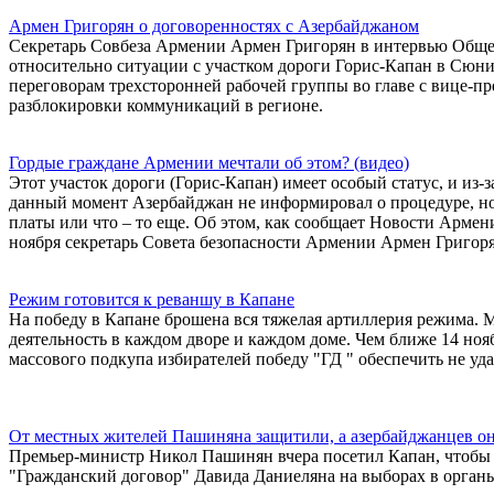
Армен Григорян о договоренностях с Азербайджаном
Секретарь Совбеза Армении Армен Григорян в интервью Обще
относительно ситуации с участком дороги Горис-Капан в Сюни
переговорам трехсторонней рабочей группы во главе с вице-
разблокировки коммуникаций в регионе.
Гордые граждане Армении мечтали об этом? (видео)
Этот участок дороги (Горис-Капан) имеет особый статус, и из-
данный момент Азербайджан не информировал о процедуре, но 
платы или что – то еще. Об этом, как сообщает Новости Армен
ноября секретарь Совета безопасности Армении Армен Григоря
Режим готовится к реваншу в Капане
На победу в Капане брошена вся тяжелая артиллерия режима. 
деятельность в каждом дворе и каждом доме. Чем ближе 14 ноя
массового подкупа избирателей победу "ГД " обеспечить не уд
От местных жителей Пашиняна защитили, а азербайджанцев он
Премьер-министр Никол Пашинян вчера посетил Капан, чтобы п
"Гражданский договор" Давида Даниеляна на выборах в орган