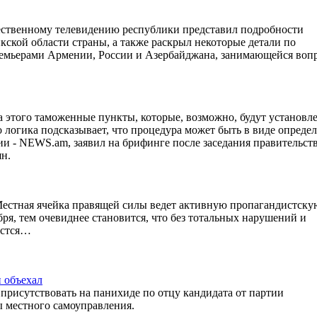
ственному телевидению республики представил подробности
кской области страны, а также раскрыл некоторые детали по
премьерами Армении, России и Азербайджана, занимающейся воп
за этого таможенные пункты, которые, возможно, будут установл
логика подсказывает, что процедура может быть в виде опреде
ии - NEWS.am, заявил на брифинге после заседания правительств
н.
Местная ячейка правящей силы ведет активную пропагандистску
бря, тем очевиднее становится, что без тотальных нарушений и
астся…
 объехал
рисутствовать на панихиде по отцу кандидата от партии
ы местного самоуправления.