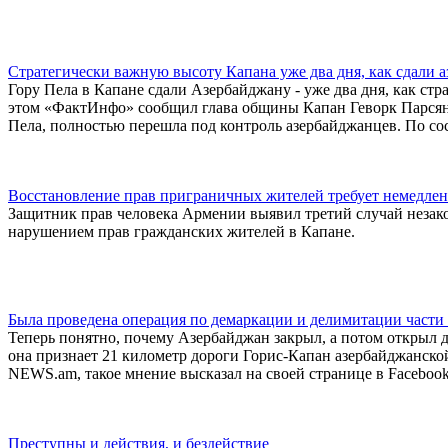
Стратегически важную высоту Капана уже два дня, как сдали 
Гору Пела в Капане сдали Азербайджану - уже два дня, как с
этом «ФактИнфо» сообщил глава общины Капан Геворк Парсян.
Пела, полностью перешла под контроль азербайджанцев. По со
Восстановление прав приграничных жителей требует немедле
Защитник прав человека Армении выявил третий случай незако
нарушением прав гражданских жителей в Капане.
Была проведена операция по демаркации и делимитации части
Теперь понятно, почему Азербайджан закрыл, а потом открыл 
она признает 21 километр дороги Горис-Капан азербайджанско
NEWS.am, такое мнение высказал на своей странице в Faceboo
Преступны и действия, и бездействие