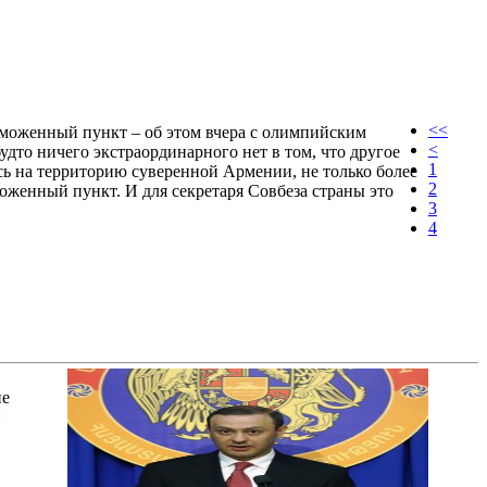
<<
аможенный пункт – об этом вчера с олимпийским
<
удто ничего экстраординарного нет в том, что другое
1
ись на территорию суверенной Армении, не только более
2
моженный пункт. И для секретаря Совбеза страны это
3
4
не
н