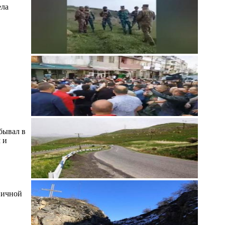
ела
бывал в
 и
ничной