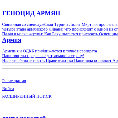
ГЕНОЦИД АРМЯН
Связанная со спецслужбами Турции Лилит Мкртчян прочитала
Четыре этапа армянского Ливана: Что происходит с одной из 
Палач в маске жертвы: Как Баку пытается присвоить Освенцим
Армия
Армения и ОДКБ приближаются к точке невозврата
Пашинян, ты предал солдат, армию и страну!
Иллюзия безопасности: Правительство Пашиняна оставляет А
Регистрация
Войти
РАСШИРЕННЫЙ ПОИСК
лента новостей