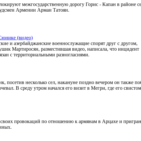
локируют межгосударственную дорогу Горис - Капан в районе с
будсмен Армении Арман Татоян.
юнике (видео)
ские и азербайджанские военнослужащие спорят друг с другом,
ушик Мартиросян, разместившая видео, написала, что инцидент
вязан с территориальными разногласиями.
 посетив несколько сел, накануне поздно вечером он также по
чевал. В среду утром начался его визит в Мегри, где его свистом
 своих провокаций по отношению к армянам в Арцахе и пригра
нных.