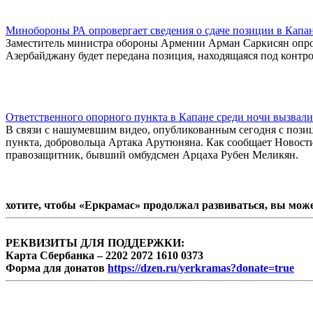
Минобороны РА опровергает сведения о сдаче позиции в Капа
Заместитель министра обороны Армении Арман Саркисян опро
Азербайджану будет передана позиция, находящаяся под контр
Ответственного опорного пункта в Капане среди ночи вызвал
В связи с нашумевшим видео, опубликованным сегодня с пози
пункта, добровольца Артака Арутюняна. Как сообщает Новости
правозащитник, бывший омбудсмен Арцаха Рубен Меликян.
хотите, чтобы «Еркрамас» продолжал развиваться, вы мож
РЕКВИЗИТЫ ДЛЯ ПОДДЕРЖКИ:
Карта Сбербанка – 2202 2072 1610 0373
Форма для донатов
https://dzen.ru/yerkramas?donate=true