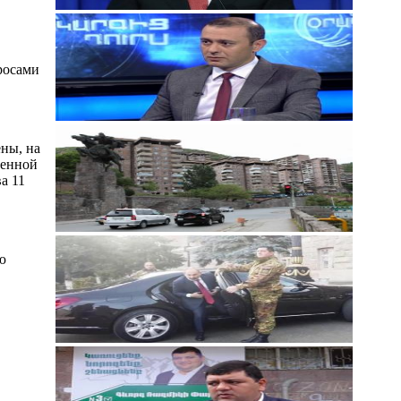
росами
ены, на
ленной
а 11
ю