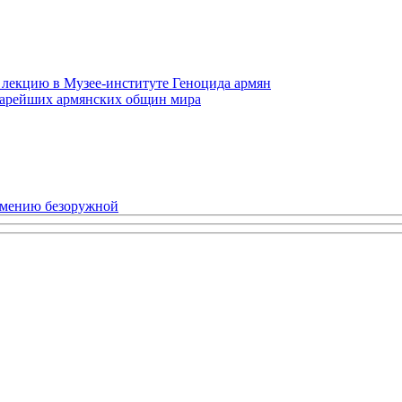
 лекцию в Музее-институте Геноцида армян
старейших армянских общин мира
рмению безоружной