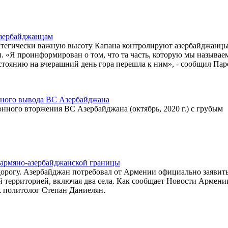
азербайджанцам
тратегически важную высоту Капана контролируют азербайджанцы
 «Я проинформирован о том, что та часть, которую мы называе
стоянию на вчерашний день гора перешла к ним», - сообщил Пар
нного вывода ВС Азербайджана
нного вторжения ВС Азербайджана (октябрь, 2020 г.) с грубым
 армяно-азербайджанской границы
дорогу. Азербайджан потребовал от Армении официально заявить
й территорией, включая два села. Как сообщает Новости Армени
k политолог Степан Даниелян.