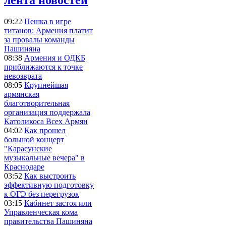
09:22
Пешка в игре
титанов: Армения платит
за провалы команды
Пашиняна
08:38
Армения и ОДКБ
приближаются к точке
невозврата
08:05
Крупнейшая
армянская
благотворительная
организация поддержала
Католикоса Всех Армян
04:02
Как прошел
большой концерт
"Карасунские
музыкальные вечера" в
Краснодаре
03:52
Как выстроить
эффективную подготовку
к ОГЭ без перегрузок
03:15
Кабинет застоя или
Управленческая кома
правительства Пашиняна