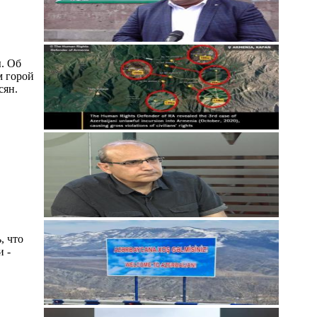
. Об
м горой
сян.
, что
и -