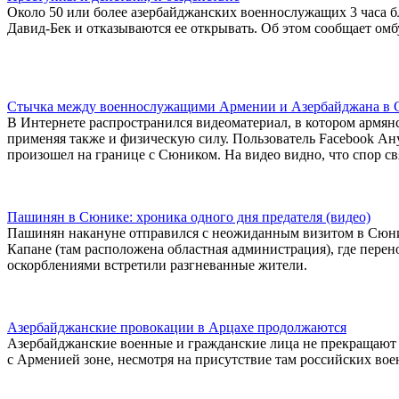
Около 50 или более азербайджанских военнослужащих 3 часа б
Давид-Бек и отказываются ее открывать. Об этом сообщает ом
Стычка между военнослужащими Армении и Азербайджана в С
В Интернете распространился видеоматериал, в котором армян
применяя также и физическую силу. Пользователь Facebook Ан
произошел на границе с Сюником. На видео видно, что спор с
Пашинян в Сюнике: хроника одного дня предателя (видео)
Пашинян накануне отправился с неожиданным визитом в Сюник,
Капане (там расположена областная администрация), где перено
оскорблениями встретили разгневанные жители.
Азербайджанские провокации в Арцахе продолжаются
Азербайджанские военные и гражданские лица не прекращают
с Арменией зоне, несмотря на присутствие там российских вое