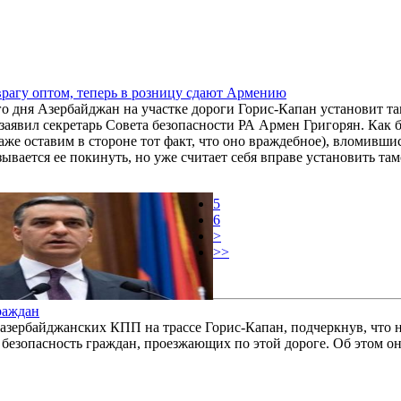
рагу оптом, теперь в розницу сдают Армению
о дня Азербайджан на участке дороги Горис-Капан установит т
заявил секретарь Совета безопасности РА Армен Григорян. Как б
даже оставим в стороне тот факт, что оно враждебное), вломивш
зывается ее покинуть, но уже считает себя вправе установить та
5
6
>
>>
раждан
 азербайджанских КПП на трассе Горис-Капан, подчеркнув, что 
я безопасность граждан, проезжающих по этой дороге. Об этом о