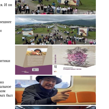
я. И он
ынешнее
и
литики
шно
тальное
ком
рых был