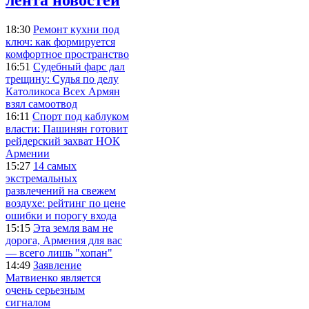
18:30
Ремонт кухни под
ключ: как формируется
комфортное пространство
16:51
Судебный фарс дал
трещину: Судья по делу
Католикоса Всех Армян
взял самоотвод
16:11
Спорт под каблуком
власти: Пашинян готовит
рейдерский захват НОК
Армении
15:27
14 самых
экстремальных
развлечений на свежем
воздухе: рейтинг по цене
ошибки и порогу входа
15:15
Эта земля вам не
дорога, Армения для вас
— всего лишь "хопан"
14:49
Заявление
Матвиенко является
очень серьезным
сигналом