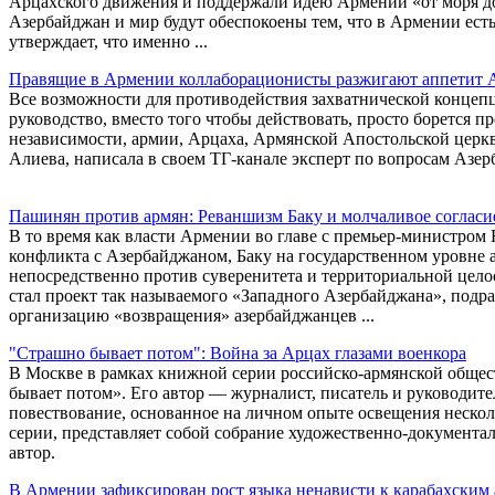
Арцахского движения и поддержали идею Армении «от моря до
Азербайджан и мир будут обеспокоены тем, что в Армении ест
утверждает, что именно ...
Правящие в Армении коллаборационисты разжигают аппетит 
Все возможности для противодействия захватнической концеп
руководство, вместо того чтобы действовать, просто борется п
независимости, армии, Арцаха, Армянской Апостольской церкв
Алиева, написала в своем ТГ-канале эксперт по вопросам Азе
Пашинян против армян: Реваншизм Баку и молчаливое согласи
В то время как власти Армении во главе с премьер-министро
конфликта с Азербайджаном, Баку на государственном уровне
непосредственно против суверенитета и территориальной цел
стал проект так называемого «Западного Азербайджана», под
организацию «возвращения» азербайджанцев ...
"Страшно бывает потом": Война за Арцах глазами военкора
В Москве в рамках книжной серии российско-армянской общ
бывает потом». Его автор — журналист, писатель и руководи
повествование, основанное на личном опыте освещения неско
серии, представляет собой собрание художественно-документа
автор.
В Армении зафиксирован рост языка ненависти к карабахским