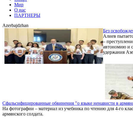
Мир
О нас
ПАРТНЕРЫ
Azerbajdzhan
Без освобожде
Алиев пытаетс
– преступлени
автономию и с
удержания Азе
Сфальсифицированные обвинения "о языке ненависти в армян
На фотографии – материал из учебника по чтению для 4-го кла
армянского солдата.