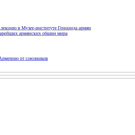
 лекцию в Музее-институте Геноцида армян
старейших армянских общин мира
 Армению от союзников