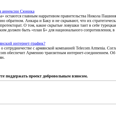
ля аннексии Сюника
ра» остаются главным нарративом правительства Никола Пашиня
но обратном. Анкара и Баку и не скрывают, что их стратегическ
отекторат. О том, какие скрытые ловушки таит в себе турецка
ким должен быть «план Б» для национального сопротивления, в
мянский интернет-трафик?
о сотрудничестве с армянской компанией Telecom Armenia. Согл
com обеспечит Армению транзитным интернет-соединением. Об
ян.
ете поддержать проект добровольным взносом.