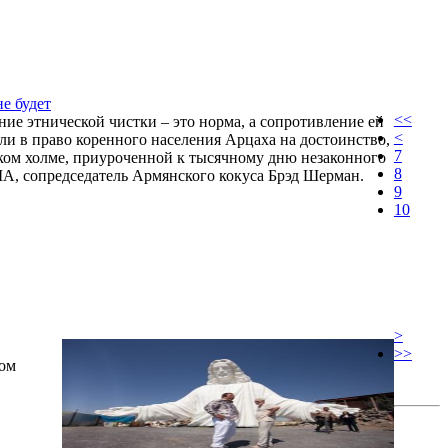
е будет
<<
ение этнической чистки – это норма, а сопротивление ей
<
ли в право коренного населения Арцаха на достоинство,
7
ком холме, приуроченной к тысячному дню незаконного
8
А, сопредседатель Армянского кокуса Брэд Шерман.
9
10
>
>>
ром