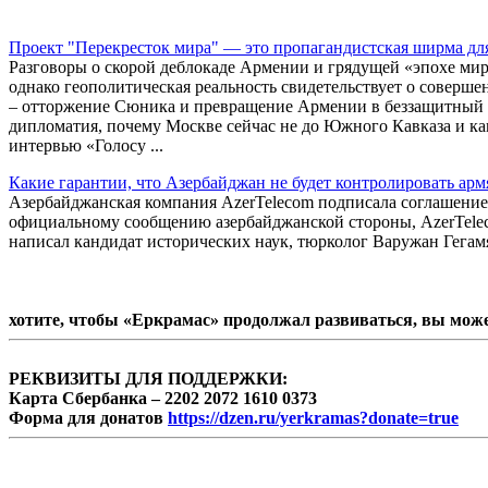
Проект "Перекресток мира" — это пропагандистская ширма д
Разговоры о скорой деблокаде Армении и грядущей «эпохе ми
однако геополитическая реальность свидетельствует о совершен
– отторжение Сюника и превращение Армении в беззащитный пр
дипломатия, почему Москве сейчас не до Южного Кавказа и ка
интервью «Голосу ...
Какие гарантии, что Азербайджан не будет контролировать ар
Азербайджанская компания AzerTelecom подписала соглашение 
официальному сообщению азербайджанской стороны, AzerTele
написал кандидат исторических наук, тюрколог Варужан Гегам
хотите, чтобы «Еркрамас» продолжал развиваться, вы мож
РЕКВИЗИТЫ ДЛЯ ПОДДЕРЖКИ:
Карта Сбербанка – 2202 2072 1610 0373
Форма для донатов
https://dzen.ru/yerkramas?donate=true