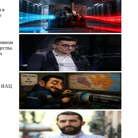
 в
е
аимном
ества.
и
сы ИАЦ