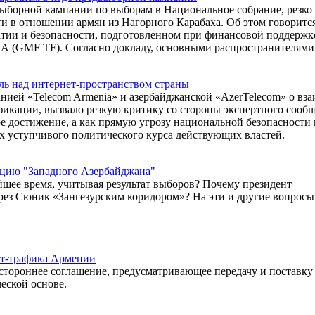
выборной кампании по выборам в Национальное собрание, резко
и в отношении армян из Нагорного Карабаха. Об этом говорится
тии и безопасности, подготовленном при финансовой поддержк
А (GMF TF). Согласно докладу, основными распространителями
ль над интернет-пространством страны
нией «Telecom Armenia» и азербайджанской «AzerTelecom» о вз
фикации, вызвало резкую критику со стороны экспертного сообщ
 достижение, а как прямую угрозу национальной безопасности 
х уступчивого политического курса действующих властей.
пцию "Западного Азербайджана"
шее время, учитывая результат выборов? Почему президент
рез Сюник «Зангезурским коридором»? На эти и другие вопро
ет-трафика Армении
тороннее соглашение, предусматривающее передачу и поставку
еской основе.