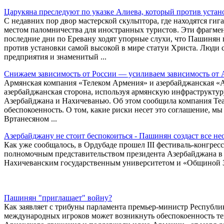
Царукяна преследуют по указке Алиева, который против устан
С недавних пор двор мастерской скульптора, где находятся ги
местом паломничества для иностранных туристов. Эти фрагме
последние дни по Еревану ходят упорные слухи, что Пашинян 
против установки самой высокой в мире статуи Христа. Люди с
предприятия и знаменитый ...
Снижаем зависимость от России — усиливаем зависимость от 
Армянская компания «Телеком Армения» и азербайджанская «А
азербайджанская сторона, используя армянскую инфраструктур
Азербайджана и Нахичеванью. Об этом сообщила компания Team
обеспокоенность. О том, какие риски несет это соглашение, 
Вртанесяном ...
Азербайджану не стоит беспокоиться - Пашинян создаст все н
Как уже сообщалось, в Ордубаде прошел III фестиваль-конгре
полномочным представительством президента Азербайджана в
Нахичеванским государственным университетом и «Общиной 
Пашинян "приглашает" войну?
Как заявляет с трибуны парламента премьер-министр Республи
международных игроков может возникнуть обеспокоенность те