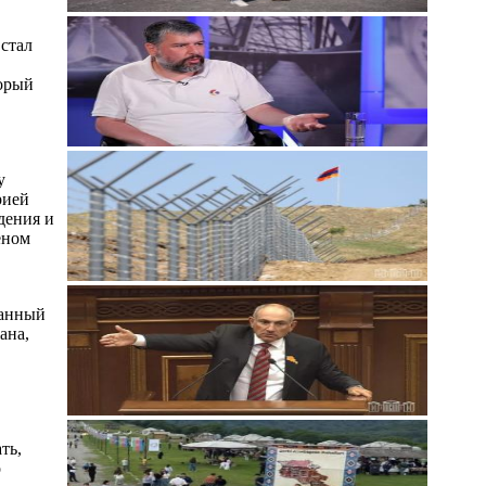
 стал
В
торый
у
рией
дения и
еном
ванный
ана,
ть,
о