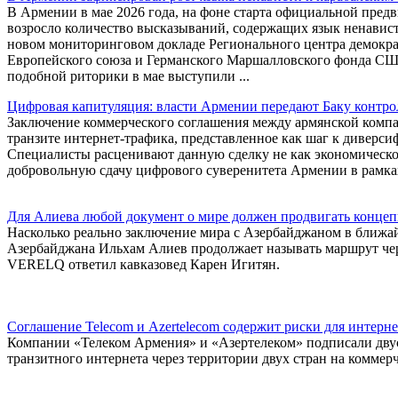
В Армении в мае 2026 года, на фоне старта официальной пред
возросло количество высказываний, содержащих язык ненавист
новом мониторинговом докладе Регионального центра демокра
Европейского союза и Германского Маршалловского фонда СШ
подобной риторики в мае выступили ...
Цифровая капитуляция: власти Армении передают Баку контро
Заключение коммерческого соглашения между армянской компа
транзите интернет-трафика, представленное как шаг к диверси
Специалисты расценивают данную сделку не как экономическое
добровольную сдачу цифрового суверенитета Армении в рамка
Для Алиева любой документ о мире должен продвигать конце
Насколько реально заключение мира с Азербайджаном в ближай
Азербайджана Ильхам Алиев продолжает называть маршрут че
VERELQ ответил кавказовед Карен Игитян.
Соглашение Telecom и Azertelecom содержит риски для интерн
Компании «Телеком Армения» и «Азертелеком» подписали двус
транзитного интернета через территории двух стран на коммерч