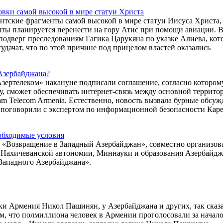
овки самой высокой в мире статуи Христа
гантские фрагменты самой высокой в мире статуи Иисуса Христа,
нты планируется перенести на гору Атис при помощи авиации. 
подверг преследованиям Гагика Царукяна по указке Алиева, ко
удачат, что по этой причине под прицелом властей оказались
Азербайджана?
зертелеком» накануне подписали соглашение, согласно котором
у, сможет обеспечивать интернет-связь между основной террито
 Telecom Armenia. Естественно, новость вызвала бурные обсуж
мы поговорили с экспертом по информационной безопасности Кар
еобходимые условия
сс «Возвращение в Западный Азербайджан», совместно организо
 Нахичеванской автономии, Миннауки и образования Азербайдж
Западного Азербайджана».
ки Армения Никол Пашинян, у Азербайджана и других, так сказа
м, что полмиллиона человек в Армении проголосовали за начал