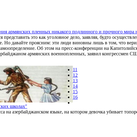
ния армянских пленных никакого подлинного и прочного мира н
я представить это как уголовное дело, заявляя, будто осуществл
е. Но давайте проясним: эти люди виновны лишь в том, что вери
амоопределение. Об этом на пресс-конференции на Капитолийс
рбайджаном армянских военнопленных, заявил конгрессмен СШ
11
12
13
14
15
16
ских школах"
сса на азербайджанском языке, на котором девочка убивает топо