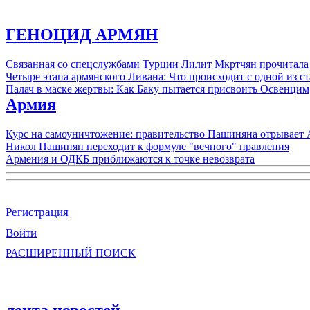
ГЕНОЦИД АРМЯН
Связанная со спецслужбами Турции Лилит Мкртчян прочитала
Четыре этапа армянского Ливана: Что происходит с одной из 
Палач в маске жертвы: Как Баку пытается присвоить Освенцим
Армия
Курс на самоуничтожение: правительство Пашиняна отрывает
Никол Пашинян переходит к формуле "вечного" правления
Армения и ОДКБ приближаются к точке невозврата
Регистрация
Войти
РАСШИРЕННЫЙ ПОИСК
лента новостей