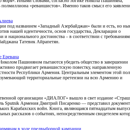
 моря». Иными словами, согласно логике Никола Пашиняна,
ь полмиллиона «реваншистов». Именно таков смысл его заявлени
Алиева
ции под названием «Западный Азербайджан» были и есть, но н
ротив нашей идентичности, основ государства, Декларации о
и и национального достоинства – в соответствии с требованиям
рбайджана Татевик Айрапетян.
е Еревана
м Николом Пашиняном пытаются убедить общество в завершении
 активно продвигает реваншистскую повестку, направленную
остности Республики Армения. Центральным элементом этой по
разумевающий территориальные претензии на всю Армению и
ественной организации «ДИАЛОГ» вышло в свет издание «Стра
тель Sputnik Армения Дмитрий Писаренко — представил докумен
льких Карабахских войн. Книга, являющаяся пятнадцатым выпус
льных рассказов о событиях, непосредственным свидетелем кото
 армянам в ходе предвыборной кампании