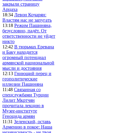
закрыли страницу
Арцаха
18:34
Левон Кочарян:
Властям нас не запугать
13:18
Режим Пашиняна,
безусловно, падёт. От
ответственности не уйдет
никто
12:42
В тюрьмах Еревана
и Баку находится
огромный потенциал
армянской национальной
мысли и достояния
12:13
Гниющий перец и
геополитические
иллюзии Пашиняна
11:48
Связанная со
спецслужбами Турции
Лилит Мкртчян
прочитала лекцию в
Музее-институте
Геноцида армян
11:31
Зеленский, оставь
Армению в покое: Наша
независимость - не твоя