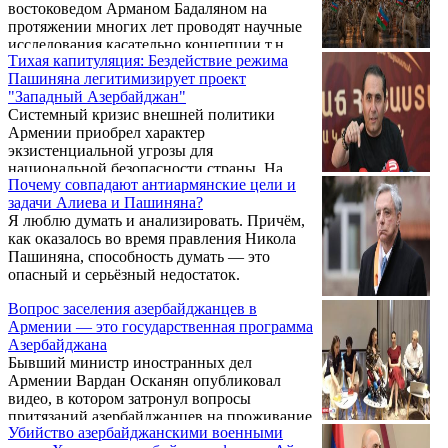
востоковедом Арманом Бадаляном на
протяжении многих лет проводят научные
исследования касательно концепции т.н.
Тихая капитуляция: Бездействие режима
«западного Азербайджана» и
Пашиняна легитимизирует проект
государственной политики Баку по
"Западный Азербайджан"
заселению азербайджанцев в Армении.
Системный кризис внешней политики
“Попробую поэтапно представить, о чем
Армении приобрел характер
речь, в чем заключается данная концепция,
экзистенциальной угрозы для
какие риски и угрозы имеются, и, самое
национальной безопасности страны. На
главное, о чем врут власти Армении», —
Почему совпадают антиармянские цели и
фоне агрессивного продвижения
написала Элибегова в соцсети Фейсбук.
задачи Алиева и Пашиняна?
Азербайджаном концепции так
Я люблю думать и анализировать. Причём,
называемого «Западного Азербайджана»,
как оказалось во время правления Никола
под которой в Баку открыто подразумевают
Пашиняна, способность думать — это
суверенную территорию Республики
опасный и серьёзный недостаток.
Армения, действующее армянское
руководство во главе с премьер-министром
Вопрос заселения азербайджанцев в
Николом Пашиняном демонстрирует
Армении — это государственная программа
парализующую пассивность. Пока
Азербайджана
азербайджанская дипломатия и лоббистские
Бывший министр иностранных дел
структуры последовательно
Армении Вардан Осканян опубликовал
интернационализируют ...
видео, в котором затронул вопросы
притязаний азербайджанцев на проживание
Убийство азербайджанскими военными
в Армении и выборов.