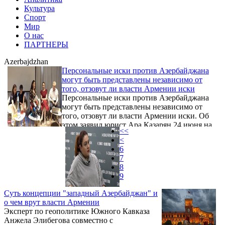
Культура
Спорт
Мир
О нас
ПАРТНЕРЫ
Azerbajdzhan
Персональные иски против Азербайджана
могут быть представлены независимо от
того, отзовут ли власти Армении иски
Персональные иски против Азербайджана
могут быть представлены независимо от
того, отзовут ли власти Армении иски. Об
этом заявил юрист Ара Казарян 24 июня на
<<
пресс-конференции.
<
6
7
8
9
Суть концепции "западный Азербайджан" и
о чем врут власти Армении
Эксперт по геополитике Южного Кавказа
Анжела Элибегова совместно с