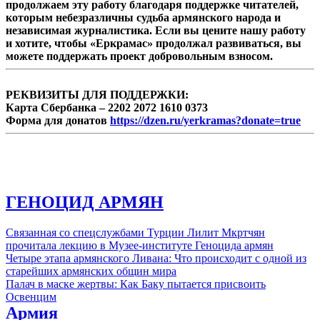
продолжаем эту работу благодаря поддержке читателей,
армянских военнопленных, заявил
которым небезразличны судьба армянского народа и
конгрессмен США, сопредседатель
независимая журналистика. Если вы цените нашу работу
Армянского кокуса Брэд Шерман.
и хотите, чтобы «Еркрамас» продолжал развиваться, вы
можете поддержать проект добровольным взносом.
РЕКВИЗИТЫ ДЛЯ ПОДДЕРЖКИ:
Карта Сбербанка – 2202 2072 1610 0373
Форма для донатов
https://dzen.ru/yerkramas?donate=true
ГЕНОЦИД АРМЯН
Связанная со спецслужбами Турции Лилит Мкртчян
прочитала лекцию в Музее-институте Геноцида армян
Четыре этапа армянского Ливана: Что происходит с одной из
старейших армянских общин мира
Палач в маске жертвы: Как Баку пытается присвоить
Освенцим
Армия