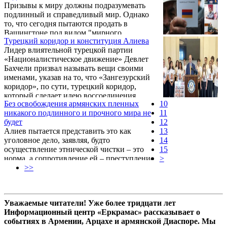
Призывы к миру должны подразумевать
Азербайджана. Об этом на пресс-
крупнейшую армяно-американскую ...
подлинный и справедливый мир. Однако
конференции на Капитолийском холме
то, что сегодня пытаются продать в
заявил конгрессмен США Джим Коста,
Вашингтоне под видом "мирного
представляющий Калифорнию.
Турецкий коридор и конституция Алиева
соглашения" – это на самом деле
Лидер влиятельной турецкой партии
консервация преступлений Азербайджана,
«Националистическое движение» Девлет
легитимизация прошлой войны и карт-
Бахчели призвал называть вещи своими
бланш на начало следующей. Об этом на
именами, указав на то, что «Зангезурский
пресс-конференции на Капитолийском
коридор», по сути, турецкий коридор,
холме заявил исполнительный директор
который сделает идею воссоединения
Армянского национального комитета
Без освобождения армянских пленных
10
турецкого мира более предметной.
Америки (ANCA) Арам Амбарян.
никакого подлинного и прочного мира не
11
будет
12
Алиев пытается представить это как
13
уголовное дело, заявляя, будто
14
осуществление этнической чистки – это
15
норма, а сопротивление ей – преступление.
>
Но давайте проясним: эти люди виновны
>>
лишь в том, что верили в право коренного
населения Арцаха на достоинство,
автономию и самоопределение. Об этом на
Уважаемые читатели! Уже более тридцати лет
пресс-конференции на Капитолийском
Информационный центр «Еркрамас» рассказывает о
холме, приуроченной к тысячному дню
событиях в Армении, Арцахе и армянской Диаспоре. Мы
незаконного удержания Азербайджаном