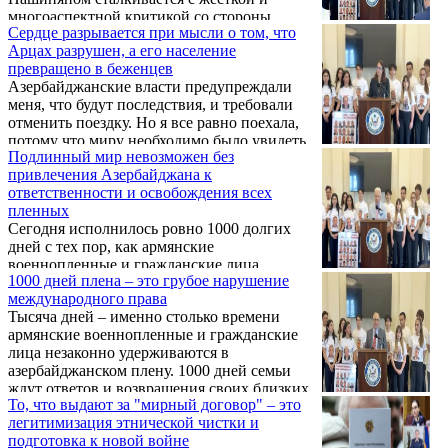
многоаспектной критикой со стороны
Сердце разрывается при мысли о том, что
оппозиционных сил. В вину властям
Арцах разрушен, а его население
ставятся нелегитимность, внутренние
превращено в беженцев
репрессии против политических
Азербайджанские власти предупреждали
оппонентов, экономическое давление, а
меня, что будут последствия, и требовали
также провальный внешнеполитический
отменить поездку. Но я все равно поехала,
курс, который ставит под угрозу
потому что миру необходимо было увидеть
безопасность и само существование
Подлинный мир невозможен без
армянский народ, его общины, церкви и
армянского государства.
привлечения Азербайджана к
глубокую связь со своей землей. Сегодня
ответственности и освобождения всех
мое сердце разрывается при мысли о том,
пленных
что Арцах разрушен, а его население
Сегодня исполнилось ровно 1000 долгих
превращено в беженцев. Об этом на пресс-
дней с тех пор, как армянские
конференции на Капитолийском холме,
военнопленные и гражданские лица
приуроченной к тысячному дню
1000 дней плена – это грубое нарушение
находятся под незаконным арестом в
незаконного пленения армян, заявила
международного права
Азербайджане, подвергаясь невыразимому
конгрессмен США Джуди Чу.
Тысяча дней – именно столько времени
террору, насилию и угрозам казни. Я не
армянские военнопленные и гражданские
позволяю миру забыть об этих узниках, как
лица незаконно удерживаются в
не позволяю забыть и о коренных армянах,
азербайджанском плену. 1000 дней семьи
которые были насильственно изгнаны из
ждут ответов и возвращения своих близких.
Арцаха – своей исторической родины. Об
То, что выдают за "мирный договор" – это
Мы собрались здесь сегодня, потому что
этом на пресс-конференции на
легитимизация этнической чистки и
мир никогда не должен забывать о
Капитолийском холме заявила конгрессмен
подготовка к новой войне
продолжающихся преступлениях
США Лора Фримен, представляющая