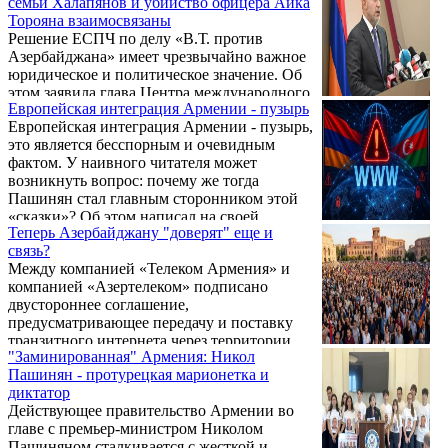
семьи Халапянов и убийство офицера Айка
Торояна взаимосвязаны
Решение ЕСПЧ по делу «В.Т. против
Азербайджана» имеет чрезвычайно важное
юридическое и политическое значение. Об
этом заявила глава Центра международного
Европейская интеграция Армении - пузырь
и сравнительного права, представитель
Европейская интеграция Армении - пузырь,
интересов армянских пленных в ЕСПЧ
это является бесспорным и очевидным
Сирануш Саакян 24 июня на пресс-
фактом. У наивного читателя может
конференции.
возникнуть вопрос: почему же тогда
Пашинян стал главным сторонником этой
«сказки»? Об этом написал на своей
Теперь Азербайджану "доверят" еще и
странице в Facebook заместитель
связь?
председателя РПА Армен Ашотян.
Между компанией «Телеком Армения» и
компанией «Азертелеком» подписано
двустороннее соглашение,
предусматривающее передачу и поставку
транзитного интернета через территории
"Заминированная" Армения: Никол
двух стран на коммерческой основе.
Пашинян - протурецкая марионетка и
Армянская сторона комментирует это в
диктатор
духе «новые возможности, международный
Действующее правительство Армении во
транзит, коммерческая выгода,
главе с премьер-министром Николом
региональная интеграция».
Пашиняном сталкивается с жесткой и