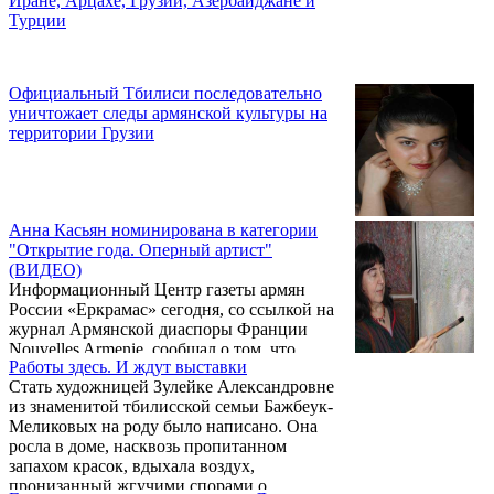
Иране, Арцахе, Грузии, Азербайджане и
событиях 17-21-го июля 2008-го года, когда
Турции
по отношению к ряду армянских
активистов Джавахка были организованы
аресты и засады, во время которых погибли
полицейские.
Официальный Тбилиси последовательно
уничтожает следы армянской культуры на
территории Грузии
Анна Касьян номинирована в категории
"Открытие года. Оперный артист"
(ВИДЕО)
Информационный Центр газеты армян
России «Еркрамас» сегодня, со ссылкой на
журнал Армянской диаспоры Франции
Nouvelles Armenie, сообщал о том, что
Работы здесь. И ждут выставки
армянская оперная певица Анна Касьян
Стать художницей Зулейке Александровне
решением жюри международной
из знаменитой тбилисской семьи Бажбеук-
организации International Classical Music
Меликовых на роду было написано. Она
Awards была признана лучшей в номинации
росла в доме, насквозь пропитанном
«Открытие года в лирическом жанре».
запахом красок, вдыхала воздух,
Однако, как нам сообщила сестра певицы,
пронизанный жгучими спорами о
доктор искусствоведческих наук Сусанна