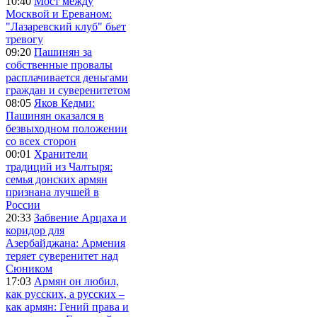
10:40
Мост между
Москвой и Ереваном:
"Лазаревский клуб" бьет
тревогу
09:20
Пашинян за
собственные провалы
расплачивается деньгами
граждан и суверенитетом
08:05
Яков Кедми:
Пашинян оказался в
безвыходном положении
со всех сторон
00:01
Хранители
традиций из Чалтыря:
семья донских армян
признана лучшей в
России
20:33
Забвение Арцаха и
коридор для
Азербайджана: Армения
теряет суверенитет над
Сюником
17:03
Армян он любил,
как русских, а русских –
как армян: Гений права и