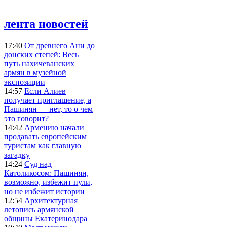
лента новостей
17:40
От древнего Ани до
донских степей: Весь
путь нахичеванских
армян в музейной
экспозиции
14:57
Если Алиев
получает приглашение, а
Пашинян — нет, то о чем
это говорит?
14:42
Армению начали
продавать европейским
туристам как главную
загадку
14:24
Суд над
Католикосом: Пашинян,
возможно, избежит пули,
но не избежит истории
12:54
Архитектурная
летопись армянской
общины Екатеринодара