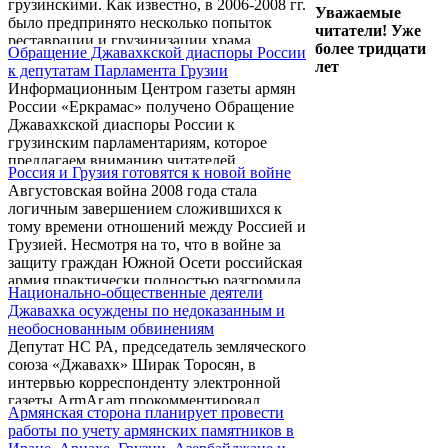
грузинскими. Как известно, в 2006-2008 гг.
Уважаемые
было предпринято несколько попыток
читатели! Уже
реставрации и грузинизации храма
более тридцати
Обращение Джавахкской диаспоры России
Ошкванк в современной Турции -
лет
к депутатам Парламента Грузии
историческом Тайке (по грузинской версии
Информационным Центром газеты армян
– Тао-Кларджети). Отметим, что кроме
России «Еркрамас» получено Обращение
Ошкванка это еще и Ишхан. «Переговоры
Джавахкской диаспоры России к
возобновлены и сегодня в активной фазе.
грузинским парламентариям, которое
На данном этапе мы воздерживаемся от
предлагаем вниманию читателей
разглашения конкретных деталей. Однако
Россия и Грузия готовятся к новой войне
полностью:
определенные требования существуют с
Августовская война 2008 года стала
обеих сторон, ...
логичным завершением сложившихся к
тому времени отношений между Россией и
Грузией. Несмотря на то, что в войне за
защиту граждан Южной Осети российская
армия практически полностью разгромила
Национально-общественные деятели
армию грузинскую, а сама Грузия оказалась
Джавахка осуждены по недоказанным и
на грани развала, тем не менее,
необоснованным обвинениям
последующее развитие ситуации показало,
Депутат НС РА, председатель земляческого
что официальная Москва не смогла
союза «Джавахк» Ширак Торосян, в
одержать полноценную победу в этой
интервью корреспонденту электронной
геополитической игре. Сразу же после
газеты ArmAr.am прокомментировал
окончания боевых действий началась так
Армянская сторона планирует провести
распространенное сообщение союза
называемая информационная ...
работы по учету армянских памятников в
«Еркир». Он отметил, что речь идет о