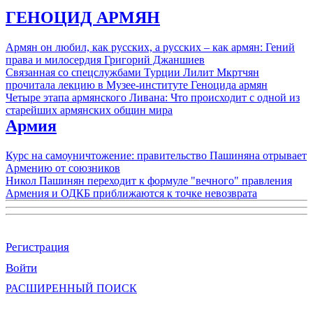
ГЕНОЦИД АРМЯН
Армян он любил, как русских, а русских – как армян: Гений
права и милосердия Григорий Джаншиев
Связанная со спецслужбами Турции Лилит Мкртчян
прочитала лекцию в Музее-институте Геноцида армян
Четыре этапа армянского Ливана: Что происходит с одной из
старейших армянских общин мира
Армия
Курс на самоуничтожение: правительство Пашиняна отрывает
Армению от союзников
Никол Пашинян переходит к формуле "вечного" правления
Армения и ОДКБ приближаются к точке невозврата
Регистрация
Войти
РАСШИРЕННЫЙ ПОИСК