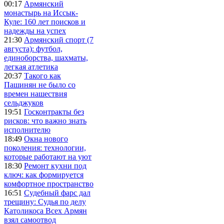
00:17
Армянский
монастырь на Иссык-
Куле: 160 лет поисков и
надежды на успех
21:30
Армянский спорт (7
августа): футбол,
единоборства, шахматы,
легкая атлетика
20:37
Такого как
Пашинян не было со
времен нашествия
сельджуков
19:51
Госконтракты без
рисков: что важно знать
исполнителю
18:49
Окна нового
поколения: технологии,
которые работают на уют
18:30
Ремонт кухни под
ключ: как формируется
комфортное пространство
16:51
Судебный фарс дал
трещину: Судья по делу
Католикоса Всех Армян
взял самоотвод