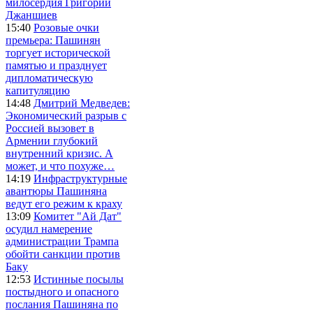
милосердия Григорий
Джаншиев
15:40
Розовые очки
премьера: Пашинян
торгует исторической
памятью и празднует
дипломатическую
капитуляцию
14:48
Дмитрий Медведев:
Экономический разрыв с
Россией вызовет в
Армении глубокий
внутренний кризис. А
может, и что похуже…
14:19
Инфраструктурные
авантюры Пашиняна
ведут его режим к краху
13:09
Комитет "Ай Дат"
осудил намерение
администрации Трампа
обойти санкции против
Баку
12:53
Истинные посылы
постыдного и опасного
послания Пашиняна по