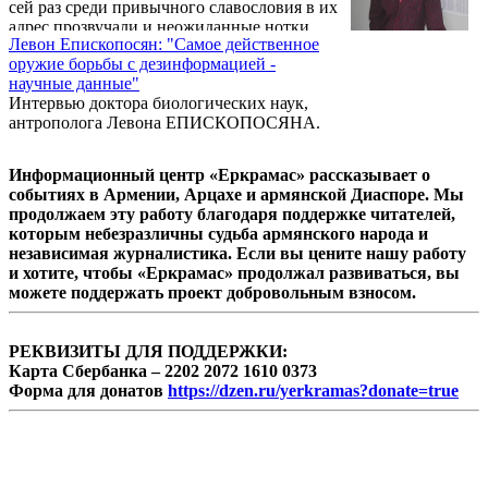
сей раз среди привычного славословия в их
психологическим воздействием армянские
адрес прозвучали и неожиданные нотки.
преподаватели боялись говорить на родном
Левон Епископосян: "Самое действенное
языке. В школах Джавахка история
оружие борьбы с дезинформацией -
Армении не преподается, а учителя, ...
научные данные"
Интервью доктора биологических наук,
антрополога Левона ЕПИСКОПОСЯНА.
Информационный центр «Еркрамас» рассказывает о
событиях в Армении, Арцахе и армянской Диаспоре. Мы
продолжаем эту работу благодаря поддержке читателей,
которым небезразличны судьба армянского народа и
независимая журналистика. Если вы цените нашу работу
и хотите, чтобы «Еркрамас» продолжал развиваться, вы
можете поддержать проект добровольным взносом.
РЕКВИЗИТЫ ДЛЯ ПОДДЕРЖКИ:
Карта Сбербанка – 2202 2072 1610 0373
Форма для донатов
https://dzen.ru/yerkramas?donate=true