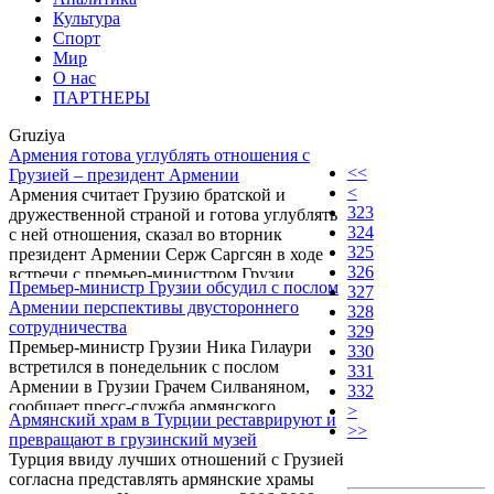
Культура
Спорт
Мир
О нас
ПАРТНЕРЫ
Gruziya
Армения готова углублять отношения с
<<
Грузией – президент Армении
<
Армения считает Грузию братской и
323
дружественной страной и готова углублять
324
с ней отношения, сказал во вторник
325
президент Армении Серж Саргсян в ходе
326
встречи с премьер-министром Грузии
Премьер-министр Грузии обсудил с послом
327
Никой Гилаури.
Армении перспективы двустороннего
328
сотрудничества
329
Премьер-министр Грузии Ника Гилаури
330
встретился в понедельник с послом
331
Армении в Грузии Грачем Силваняном,
332
сообщает пресс-служба армянского
>
Армянский храм в Турции реставрируют и
внешнеполитического ведомства.
>>
превращают в грузинский музей
Турция ввиду лучших отношений с Грузией
согласна представлять армянские храмы