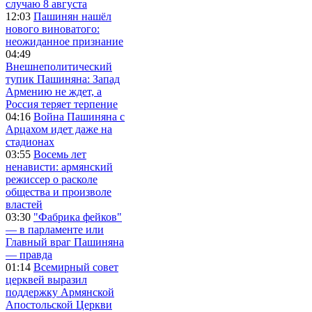
случаю 8 августа
12:03
Пашинян нашёл
нового виноватого:
неожиданное признание
04:49
Внешнеполитический
тупик Пашиняна: Запад
Армению не ждет, а
Россия теряет терпение
04:16
Война Пашиняна с
Арцахом идет даже на
стадионах
03:55
Восемь лет
ненависти: армянский
режиссер о расколе
общества и произволе
властей
03:30
"Фабрика фейков"
— в парламенте или
Главный враг Пашиняна
— правда
01:14
Всемирный совет
церквей выразил
поддержку Армянской
Апостольской Церкви