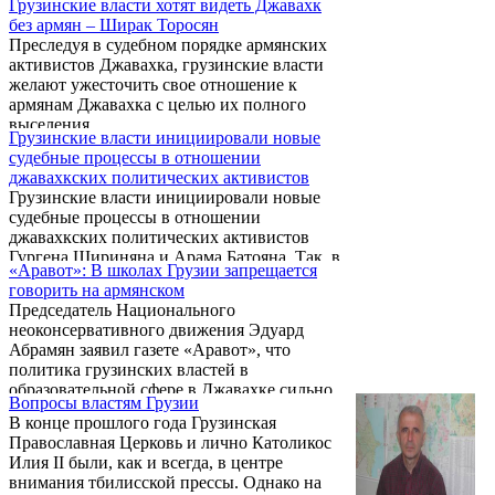
Грузинские власти хотят видеть Джавахк
живописи, и многим раньше, чем остальные
Касьян, информация в статье немного
без армян – Ширак Торосян
ее сверстники, приобрела широкие
опережает действительность. Анна Касьян
Преследуя в судебном порядке армянских
познания в области современного
пока всего лишь ...
активистов Джавахка, грузинские власти
западного искусства. С малых лет вокруг
желают ужесточить свое отношение к
себя она слышала разговоры о формах
армянам Джавахка с целью их полного
живописи, композиционных решениях,
выселения.
холстах и эскизах...
Грузинские власти инициировали новые
судебные процессы в отношении
джавахкских политических активистов
Грузинские власти инициировали новые
судебные процессы в отношении
джавахкских политических активистов
Гургена Шириняна и Арама Батояна. Так, в
«Аравот»: В школах Грузии запрещается
октябре 2009 г. Ахалкалакский районный
говорить на армянском
суд в заочном порядке приговрил Гургена
Председатель Национального
Шириняна к трем годам заключения по
неоконсервативного движения Эдуард
обвинению в хулиганстве в отношении
Абрамян заявил газете «Аравот», что
представителей грузинской военной
политика грузинских властей в
полиции в марте 2005 года. Этот новый
образовательной сфере в Джавахке сильно
приговор был принят в условиях уже
Вопросы властям Грузии
изменилась. «Они делают все, чтобы
действующего в отношении джавахкского
В конце прошлого года Грузинская
армянское население было отрезано от
политического активиста приговора к 17
Православная Церковь и лично Католикос
духовной, культурной и образовательной
годам заключения, также ...
Илия II были, как и всегда, в центре
жизни Армении», - отметил он. По его
внимания тбилисской прессы. Однако на
словам, были случаи, когда под сильным