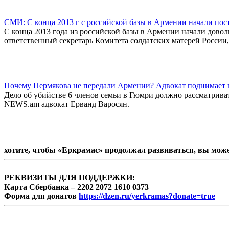
СМИ: С конца 2013 г с российской базы в Армении начали пос
С конца 2013 года из российской базы в Армении начали дово
ответственный секретарь Комитета солдатских матерей Росси
Почему Пермякова не передали Армении? Адвокат поднимает
Дело об убийстве 6 членов семьи в Гюмри должно рассматрива
NEWS.am адвокат Ерванд Варосян.
хотите, чтобы «Еркрамас» продолжал развиваться, вы мож
РЕКВИЗИТЫ ДЛЯ ПОДДЕРЖКИ:
Карта Сбербанка – 2202 2072 1610 0373
Форма для донатов
https://dzen.ru/yerkramas?donate=true