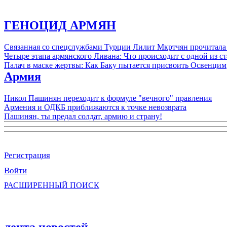
ГЕНОЦИД АРМЯН
Связанная со спецслужбами Турции Лилит Мкртчян прочитала
Четыре этапа армянского Ливана: Что происходит с одной из 
Палач в маске жертвы: Как Баку пытается присвоить Освенцим
Армия
Никол Пашинян переходит к формуле "вечного" правления
Армения и ОДКБ приближаются к точке невозврата
Пашинян, ты предал солдат, армию и страну!
Регистрация
Войти
РАСШИРЕННЫЙ ПОИСК
лента новостей