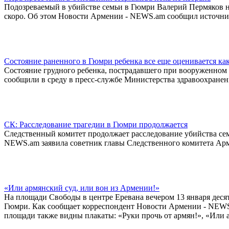
Подозреваемый в убийстве семьи в Гюмри Валерий Пермяков на
скоро. Об этом Новости Армении - NEWS.am сообщил источник
Состояние раненного в Гюмри ребенка все еще оценивается ка
Состояние грудного ребенка, пострадавшего при вооруженном 
сообщили в среду в пресс-службе Министерства здравоохране
СК: Расследование трагедии в Гюмри продолжается
Следственный комитет продолжает расследование убийства се
NEWS.am заявила советник главы Следственного комитета Ар
«Или армянский суд, или вон из Армении!»
На площади Свободы в центре Еревана вечером 13 января десят
Гюмри. Как сообщает корреспондент Новости Армении - NEWS.
площади также видны плакаты: «Руки прочь от армян!», «Или 