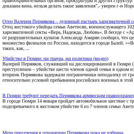
правоохранительных органов, прокуратуры и других структур:
доказана вина, нельзя делать такие заявления”,- уверен г-н Нор
Отец Валерия Пермякова – духовный пастырь харизматичной 
Отец жестокого убийцы семьи Аветисян, военнослужащего 102
харизматичной секты «Вера, Надежда, Любовь». В беседе с «
от разрушительных культов Александр Амарян сообщил, что це
множество филиалов по России, находится в городе Балей. ««
таких, как, ...
Убийство в Гюмри: ни траура, ни политики (видео)
Валерий Пермяков, служивший на дислоцированной в Гюмри (А
преступлении – убийстве шести членов одной семьи в одном из
вторник Пермякова задержали пограничники неподалеку от гр
относительно условий пребывания российских военных в этой 
В Гюмри требуют передать Пермякова армянским правоохрани
В городе Гюмри 14 января пройдет автомобильное шествие с т
подозреваемого в жестоком убийстве 6 из 7 членов семьи Авет
Мера пресечения в отношении Пермякова пока не избрана