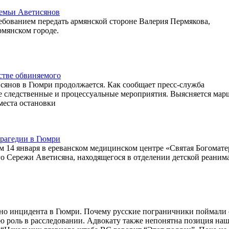
семьи Аветисянов
ребованием передать армянской стороне Валерия Пермякова,
рмянском городе.
стве обвиняемого
исянов в Гюмри продолжается. Как сообщает пресс-служба
е следственные и процессуальные мероприятия. Выясняется мар
места остановки
трагедии в Гюмри
14 января в ереванском медицинском центре «Святая Богомате
го Сережи Аветисяна, находящегося в отделении детской реаним
но инцидента в Гюмри. Почему русские пограничники поймали 
ю роль в расследовании. Адвокату также непонятна позиция на