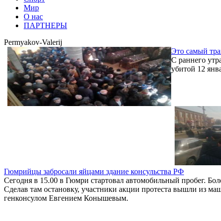
Мир
О нас
ПАРТНЕРЫ
Permyakov-Valerij
Это самый тра
С раннего утр
убитой 12 янв
Гюмрийцы забросали яйцами здание консульства РФ
Сегодня в 15.00 в Гюмри стартовал автомобильный пробег. Бол
Сделав там остановку, участники акции протеста вышли из маши
генконсулом Евгением Конышевым.