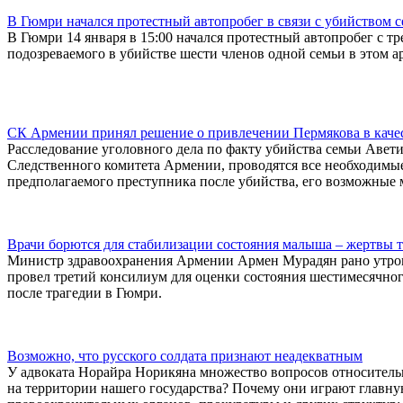
В Гюмри начался протестный автопробег в связи с убийством 
В Гюмри 14 января в 15:00 начался протестный автопробег с т
подозреваемого в убийстве шести членов одной семьи в этом а
СК Армении принял решение о привлечении Пермякова в каче
Расследование уголовного дела по факту убийства семьи Авет
Следственного комитета Армении, проводятся все необходимы
предполагаемого преступника после убийства, его возможные 
Врачи борются для стабилизации состояния малыша – жертвы 
Министр здравоохранения Армении Армен Мурадян рано утром 
провел третий консилиум для оценки состояния шестимесячно
после трагедии в Гюмри.
Возможно, что русского солдата признают неадекватным
У адвоката Норайра Норикяна множество вопросов относитель
на территории нашего государства? Почему они играют главну