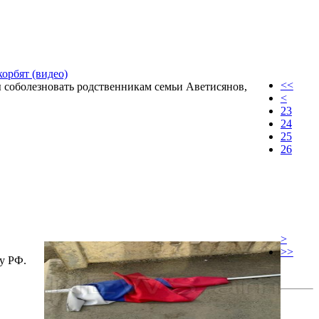
орбят (видео)
<<
ы соболезновать родственникам семьи Аветисянов,
<
23
24
25
26
>
>>
ву РФ.