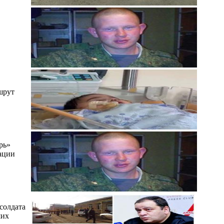
шрут
рь»
ации
солдата
ших