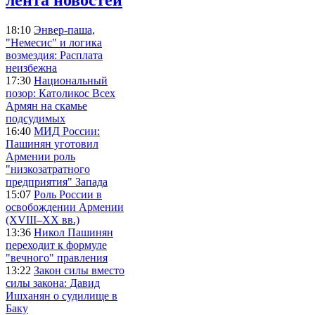
18:10
Энвер-паша,
"Немесис" и логика
возмездия: Расплата
неизбежна
17:30
Национальный
позор: Католикос Всех
Армян на скамье
подсудимых
16:40
МИД России:
Пашинян уготовил
Армении роль
"низкозатратного
предприятия" Запада
15:07
Роль России в
освобождении Армении
(XVIII–XX вв.)
13:36
Никол Пашинян
переходит к формуле
"вечного" правления
13:22
Закон силы вместо
силы закона: Давид
Ишханян о судилище в
Баку