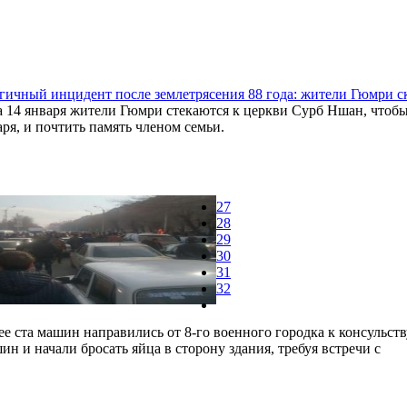
гичный инцидент после землетрясения 88 года: жители Гюмри ск
а 14 января жители Гюмри стекаются к церкви Сурб Ншан, чтоб
аря, и почтить память членом семьи.
27
28
29
30
31
32
ее ста машин направились от 8-го военного городка к консульст
н и начали бросать яйца в сторону здания, требуя встречи с