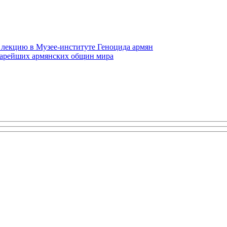
 лекцию в Музее-институте Геноцида армян
старейших армянских общин мира