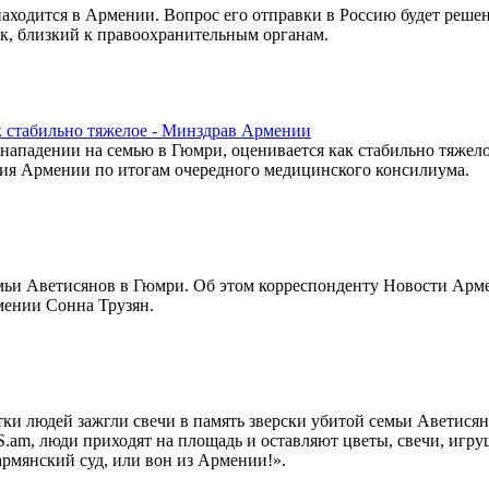
ходится в Армении. Вопрос его отправки в Россию будет решен
, близкий к правоохранительным органам.
к стабильно тяжелое - Минздрав Армении
нападении на семью в Гюмри, оценивается как стабильно тяжело
ния Армении по итогам очередного медицинского консилиума.
мьи Аветисянов в Гюмри. Об этом корреспонденту Новости Арм
мении Сонна Трузян.
ки людей зажгли свечи в память зверски убитой семьи Аветисян
am, люди приходят на площадь и оставляют цветы, свечи, игру
армянский суд, или вон из Армении!».