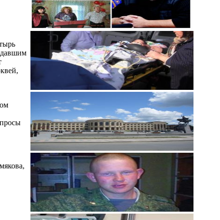
стырь
радавшим
т
квей,
ном
опросы
мякова,