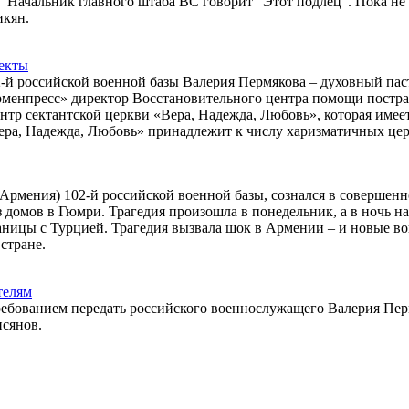
 “Начальник главного штаба ВС говорит “Этот подлец”. Пока не
икян.
секты
-й российской военной базы Валерия Пермякова – духовный па
Арменпресс» директор Восстановительного центра помощи пост
нтр сектантской церкви «Вера, Надежда, Любовь», которая имее
Вера, Надежда, Любовь» принадлежит к числу харизматичных цер
рмения) 102-й российской военной базы, сознался в совершен
 домов в Гюмри. Трагедия произошла в понедельник, а в ночь на
аницы с Турцией. Трагедия вызвала шок в Армении – и новые в
стране.
телям
ребованием передать российского военнослужащего Валерия Пер
исянов.