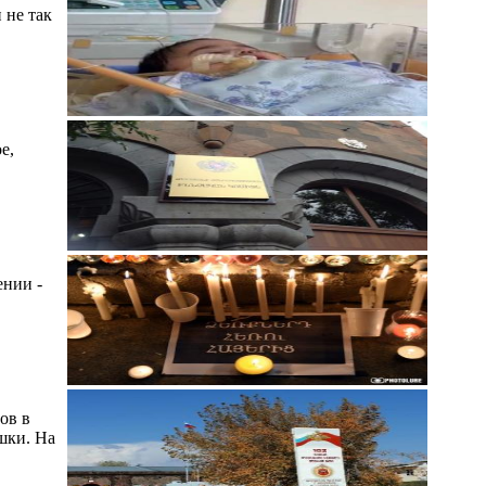
 не так
е,
ении -
ов в
шки. На