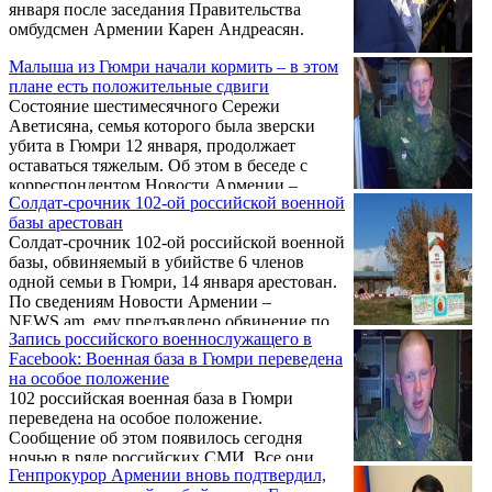
января после заседания Правительства
омбудсмен Армении Карен Андреасян.
Малыша из Гюмри начали кормить – в этом
плане есть положительные сдвиги
Состояние шестимесячного Сережи
Аветисяна, семья которого была зверски
убита в Гюмри 12 января, продолжает
оставаться тяжелым. Об этом в беседе с
корреспондентом Новости Армении –
Солдат-срочник 102-ой российской военной
NEWS.am сообщил директор ереванского
базы арестован
медицинского центра «Святая Богоматерь»
Солдат-срочник 102-ой российской военной
Николай Даллакян.
базы, обвиняемый в убийстве 6 членов
одной семьи в Гюмри, 14 января арестован.
По сведениям Новости Армении –
NEWS.am, ему предъявлено обвинение по
Запись российского военнослужащего в
пункту 2 статьи 105 и пункту 2 статьи 338
Facebook: Военная база в Гюмри переведена
Уголовного кодекса Российской Федерации
на особое положение
– убийство и дезертирство. Меру
102 российская военная база в Гюмри
пресечения избрал суд 5-го российского
переведена на особое положение.
гарнизона.
Сообщение об этом появилось сегодня
ночью в ряде российских СМИ. Все они
Генпрокурор Армении вновь подтвердил,
ссылаются на страницу в Facebook одного