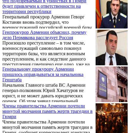
что подозреваемый в убийствах в Гюмри
из военнослужащих, который так и написал
будет привлечен к ответственности на
цитата: «База на особом положении».
территории республики
Каких-либо комментариев от
Генеральный прокурор Армении Геворг
представителей Минобороны по этому
Костанян вновь подтвердил, что
поводу пока не поступало, сообщает
военнослужащий российской военной базы
телеканал «МИР 24».
Генпрокурор Армении объяснил, почему
Валерий Пермяков, подозреваемый в
дело Пермякова расследует Россия
убийстве шести человек в городе Гюмри,
Произошло преступление – в том числе,
которому в четверг армянская сторона
военнослужащий самовольно покинул
предъявит обвинение, будет привлечен к
территорию базы, что является военным
ответственности на территории Армении.
преступлением, и как следствие данного
преступления совершено еще одно, уже на
Генеральному прокурору Армении
территории Армении. Об этом заявил
пришлось оправдываться за начальника
генеральный прокурор Армении Геворк
Генштаба
Костанян 15 января журналистам,
Начальник Главного штаба ВС Армении
комментируя разыгравшуюся 12 января в
генерал-полковник Юрий Хачатуров не
Гюмри трагедию.
юрист, и не может давать юридических
оценок. Об этом заявил генеральный
Члены правительства Армении почтили
прокурор Армении Геворк Костанян 15
минутой молчания память жертв трагедии в
января в беседе с журналистами, отвечая на
Гюмри
вопрос о том, что начальник ГШ,
Члены правительства Армении почтили
комментируя трагедию в Гюмри, пообещал,
минутой молчания память жертв трагедии в
что преступника будут судить в Армении,
Гюмри, сообщает корреспондент агентства