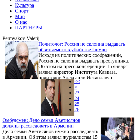
Культура
Спорт
Мир
О нас
ПАРТНЕРЫ
Permyakov-Valerij
Политолог: Россия не склонна выдавать
обвиняемого в убийстве Гюмри
Исходя из политических соображений,
Россия не склонна выдавать преступника.
Об этом на пресс-конференции 15 января
заявил директор Института Кавказа,
политолог Александр Искандарян,
<<
коснувшись трагического случая в Гюмри.
<
23
24
25
26
Омбудсмен: Дело семьи Аветисянов
должны расследовать в Армении
Дело семьи Аветисянов нужно расследовать
в Армении. Об этом заявил журналистам 15