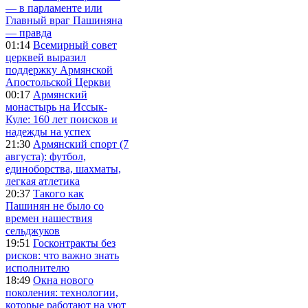
— в парламенте или
Главный враг Пашиняна
— правда
01:14
Всемирный совет
церквей выразил
поддержку Армянской
Апостольской Церкви
00:17
Армянский
монастырь на Иссык-
Куле: 160 лет поисков и
надежды на успех
21:30
Армянский спорт (7
августа): футбол,
единоборства, шахматы,
легкая атлетика
20:37
Такого как
Пашинян не было со
времен нашествия
сельджуков
19:51
Госконтракты без
рисков: что важно знать
исполнителю
18:49
Окна нового
поколения: технологии,
которые работают на уют