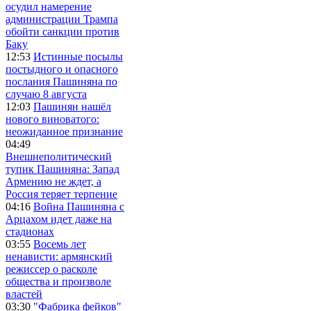
осудил намерение
администрации Трампа
обойти санкции против
Баку
12:53
Истинные посылы
постыдного и опасного
послания Пашиняна по
случаю 8 августа
12:03
Пашинян нашёл
нового виноватого:
неожиданное признание
04:49
Внешнеполитический
тупик Пашиняна: Запад
Армению не ждет, а
Россия теряет терпение
04:16
Война Пашиняна с
Арцахом идет даже на
стадионах
03:55
Восемь лет
ненависти: армянский
режиссер о расколе
общества и произволе
властей
03:30
"Фабрика фейков"