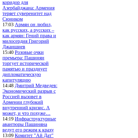
коридор для
Азербайджана: Армения
теряет суверенитет над
Сюником
17:03
Армян он любил,
как русских, а русских –
как армян: Гений права и
милосердия Григорий
Джаншиев
15:40
Розовые очки
премьера: Пашинян
торгует исторической
памятью и празднует
дипломатическую
капитуляцию
14:48
Дмитрий Медведев:
Экономический разрыв с
Россией вызовет в
Армении глубокий
внутренний кризис. А
может, и что похуже…
14:19
Инфраструктурные
авантюры Пашиняна
ведут его режим к краху
13:09
Комитет "Ай Дат"