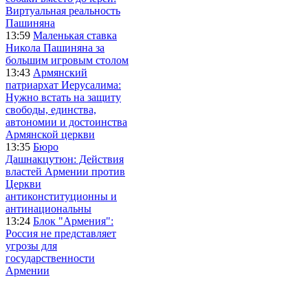
Виртуальная реальность
Пашиняна
13:59
Маленькая ставка
Никола Пашиняна за
большим игровым столом
13:43
Армянский
патриархат Иерусалима:
Нужно встать на защиту
свободы, единства,
автономии и достоинства
Армянской церкви
13:35
Бюро
Дашнакцутюн: Действия
властей Армении против
Церкви
антиконституционны и
антинациональны
13:24
Блок "Армения":
Россия не представляет
угрозы для
государственности
Армении