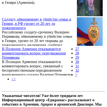
в Гюмри (Армения).
Солдату, обвиняемому в убийстве семьи в
Гюмри, в РФ грозит от 20 лет до
пожизненного
Российскому солдату-срочнику Валерию
Пермякову, обвиняемому в убийстве семьи
в Гюмри, грозит от 20 лет тюрьмы до
пожизненного заключения, сообщил
В Полиции Армении отказываются
27
источник в военной прокураторе РФ. «За
комментировать вопрос передвижения
28
подобные преступления по российскому
Пермякова
29
законодательству предусмотрено наказание
В Полиции Армении отказываются
30
от 20 лет тюрьмы до пожизненного
комментировать вопрос, связанный с
31
заключения», — сказал собеседник
беспрепятственным передвижением
32
агентства.
вооруженного солдата Валерия Пермякова
>
по Гюмри в отрезок времени,
>>
предшествовавший расстрелу семьи
Аветисянов.
Уважаемые читатели! Уже более тридцати лет
Информационный центр «Еркрамас» рассказывает о
событиях в Армении, Арцахе и армянской Диаспоре. Мы