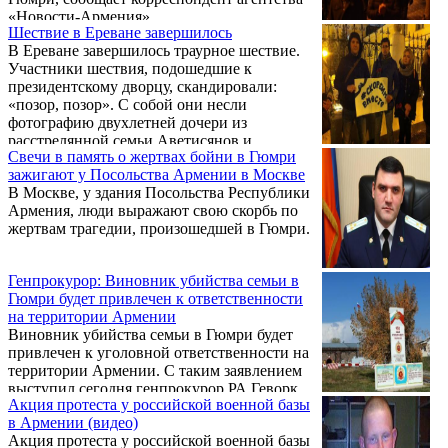
тем самым, еще более накалив страсти в
«Новости-Армения»,
обществе.
Шествие в Ереване завершилось
В Ереване завершилось траурное шествие.
Участники шествия, подошедшие к
президентскому дворцу, скандировали:
«позор, позор». С собой они несли
фотографию двухлетней дочери из
расстрелянной семьи Аветисянов и
Свечи в память о жертвах бойни в Гюмри
плакаты.
зажигают у Посольства Армении в Москве
В Москве, у здания Посольства Республики
Армения, люди выражают свою скорбь по
жертвам трагедии, произошедшей в Гюмри.
Генпрокурор: Виновник убийства семьи в
Гюмри будет привлечен к ответственности
на территории Армении
Виновник убийства семьи в Гюмри будет
привлечен к уголовной ответственности на
территории Армении. С таким заявлением
выступил сегодня генпрокурор РА Геворк
Акция протеста у российской военной базы
Костанян.
в Армении (видео)
Акция протеста у российской военной базы