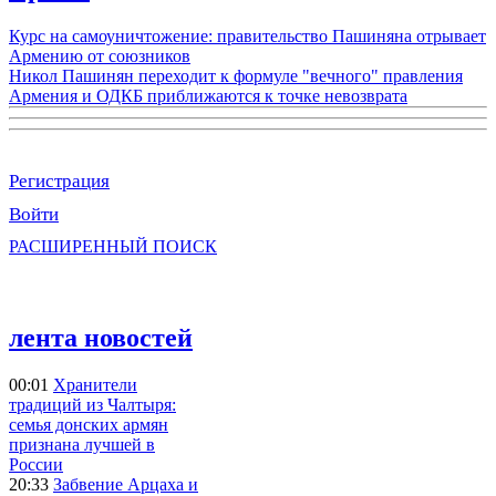
Курс на самоуничтожение: правительство Пашиняна отрывает
Армению от союзников
Никол Пашинян переходит к формуле "вечного" правления
Армения и ОДКБ приближаются к точке невозврата
Регистрация
Войти
РАСШИРЕННЫЙ ПОИСК
лента новостей
00:01
Хранители
традиций из Чалтыря:
семья донских армян
признана лучшей в
России
20:33
Забвение Арцаха и