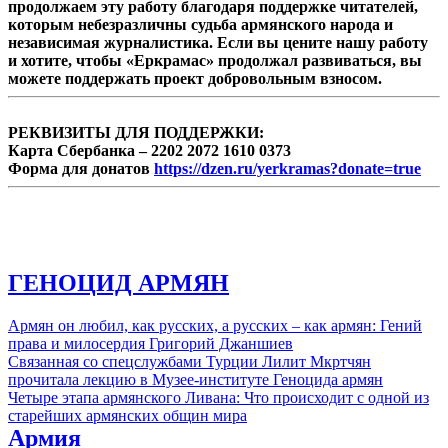
продолжаем эту работу благодаря поддержке читателей,
которым небезразличны судьба армянского народа и
независимая журналистика. Если вы цените нашу работу
и хотите, чтобы «Еркрамас» продолжал развиваться, вы
можете поддержать проект добровольным взносом.
РЕКВИЗИТЫ ДЛЯ ПОДДЕРЖКИ:
Карта Сбербанка – 2202 2072 1610 0373
Форма для донатов
https://dzen.ru/yerkramas?donate=true
ГЕНОЦИД АРМЯН
Армян он любил, как русских, а русских – как армян: Гений
права и милосердия Григорий Джаншиев
Связанная со спецслужбами Турции Лилит Мкртчян
прочитала лекцию в Музее-институте Геноцида армян
Четыре этапа армянского Ливана: Что происходит с одной из
старейших армянских общин мира
Армия