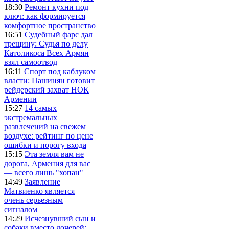
18:30
Ремонт кухни под
ключ: как формируется
комфортное пространство
16:51
Судебный фарс дал
трещину: Судья по делу
Католикоса Всех Армян
взял самоотвод
16:11
Спорт под каблуком
власти: Пашинян готовит
рейдерский захват НОК
Армении
15:27
14 самых
экстремальных
развлечений на свежем
воздухе: рейтинг по цене
ошибки и порогу входа
15:15
Эта земля вам не
дорога, Армения для вас
— всего лишь "хопан"
14:49
Заявление
Матвиенко является
очень серьезным
сигналом
14:29
Исчезнувший сын и
собаки вместо дочерей: