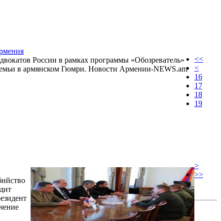
Армения
<<
адвокатов России в рамках программы «Обозреватель»
<
 семьи в армянском Гюмри. Новости Армении-NEWS.am
16
17
18
19
>
>>
бийство
ядит
резидент
ечение