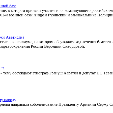
нной базе
ние, в котором приняли участие и. о. командующего российским
02-й военной базы Андрей Рузинский и замначальника Полици
ежи Аветисяна
ие в консилиуме, на котором обсуждался ход лечения 6-месячн
здравоохранения России Вероники Скворцовой.
ы”?
т» тему обсуждают этнограф Грануш Харатян и депутат НС Тева
му народу
ирнова направила соболезнование Президенту Армении Сержу С