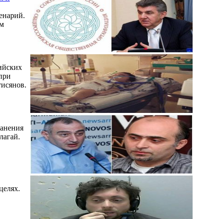
енарий.
ом
ийских
при
тисянов.
ранения
лагай.
целях.