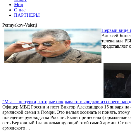
Мир
О нас
ПАРТНЕРЫ
Permyakov-Valerij
Первый вице-п
Алексей Бинец
телеканала Р
представляет 
“Мы — не турки, которые покрывают выродков из своего народ
Офицер МВД России и поэт Виктор Александров 15 января на с
армянской семьи в Гюмри. Это нельзя осознать и понять, этом
поведение руководства России. Были принесены формальные с
есть Верховный Главнокомандующий этой самой армии. От нег
армянского ...