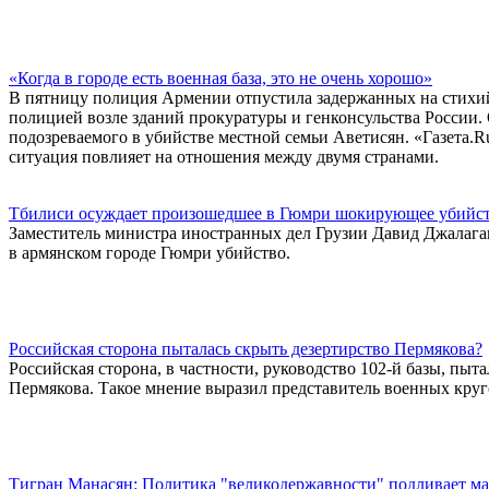
«Когда в городе есть военная база, это не очень хорошо»
В пятницу полиция Армении отпустила задержанных на стихий
полицией возле зданий прокуратуры и генконсульства России.
подозреваемого в убийстве местной семьи Аветисян. «Газета.R
ситуация повлияет на отношения между двумя странами.
Тбилиси осуждает произошедшее в Гюмри шокирующее убийс
Заместитель министра иностранных дел Грузии Давид Джала
в армянском городе Гюмри убийство.
Российская сторона пыталась скрыть дезертирство Пермякова?
Российская сторона, в частности, руководство 102-й базы, пыт
Пермякова. Такое мнение выразил представитель военных кру
Тигран Манасян: Политика "великодержавности" подливает мас