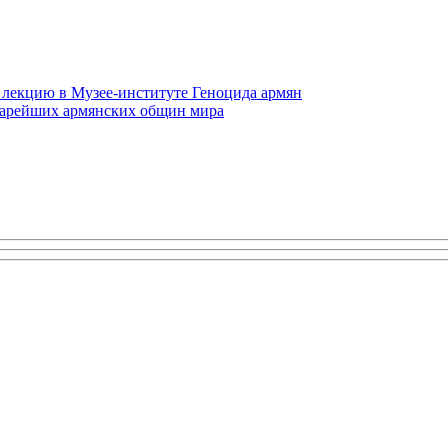
 лекцию в Музее-институте Геноцида армян
старейших армянских общин мира