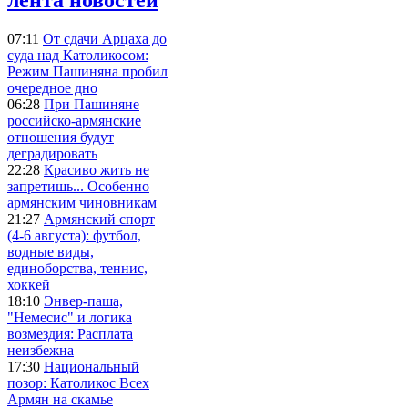
07:11
От сдачи Арцаха до
суда над Католикосом:
Режим Пашиняна пробил
очередное дно
06:28
При Пашиняне
российско-армянские
отношения будут
деградировать
22:28
Красиво жить не
запретишь... Особенно
армянским чиновникам
21:27
Армянский спорт
(4-6 августа): футбол,
водные виды,
единоборства, теннис,
хоккей
18:10
Энвер-паша,
"Немесис" и логика
возмездия: Расплата
неизбежна
17:30
Национальный
позор: Католикос Всех
Армян на скамье