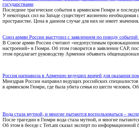
государствами
Последние трагические события в армянском Гюмри и последу
У некоторых сил на Западе существует жизненно необходимая 
пространстве. Цена в данном случае для них не имеет значения
Союз армян России выступил с заявлением по поводу событий
В Союзе армян России считают «недопустимым провокационные
настроений» в Гюмри. Об этом говорится в заявлении САР, п
этом предлагает руководству Армении объявить общенациональ
Россия направила в Армению ведущих врачей для оказания по
Минздрав России направил ведущих российских специалистов
в армянском Гюмри, где была убита семья из шести человек. О
Вода стала мутной, и многие пытаются воспользоваться – эксп
После трагедии в Гюмри вода стала мутной, и многие пытаютс
Об этом в беседе с Tert.am сказал эксперт по информационной