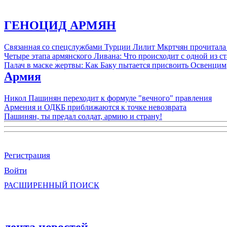
ГЕНОЦИД АРМЯН
Связанная со спецслужбами Турции Лилит Мкртчян прочитала
Четыре этапа армянского Ливана: Что происходит с одной из 
Палач в маске жертвы: Как Баку пытается присвоить Освенцим
Армия
Никол Пашинян переходит к формуле "вечного" правления
Армения и ОДКБ приближаются к точке невозврата
Пашинян, ты предал солдат, армию и страну!
Регистрация
Войти
РАСШИРЕННЫЙ ПОИСК
лента новостей