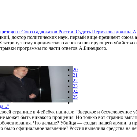
резидент Союза адвокатов России: Судить Пермякова должна 
кий, доктор политических наук, первый вице-президент союза 
БК затронул тему юридического аспекта шокирующего убийства
отрывки программы по части ответов А.Бинецкого.
20
21
22
23
24
25
а...”
воей странице в Фейсбук написал: “Зверское и бесчеловечное у
у не может быть никакого прощения. Но только вот странно выгл
оболезнования. Что дальше? Убийца — солдат нашей армии, а п
о было официальное заявление? Россия выделила средства на л