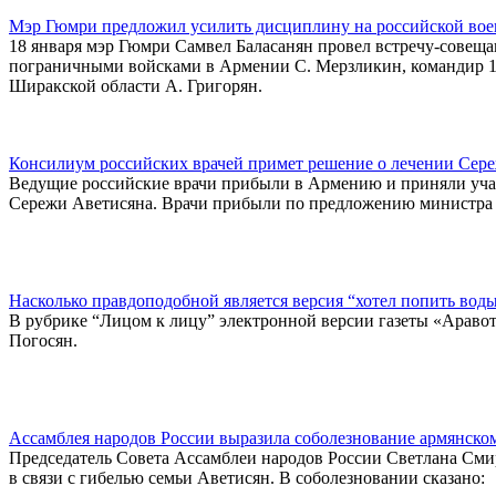
Мэр Гюмри предложил усилить дисциплину на российской вое
18 января мэр Гюмри Самвел Баласанян провел встречу-совеща
пограничными войсками в Армении С. Мерзликин, командир 1
Ширакской области А. Григорян.
Консилиум российских врачей примет решение о лечении Сер
Ведущие российские врачи прибыли в Армению и приняли участ
Сережи Аветисяна. Врачи прибыли по предложению министра 
Насколько правдоподобной является версия “хотел попить вод
В рубрике “Лицом к лицу” электронной версии газеты «Араво
Погосян.
Ассамблея народов России выразила соболезнование армянско
Председатель Совета Ассамблеи народов России Светлана См
в связи с гибелью семьи Аветисян. В соболезновании сказано: