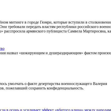
ном митинге в городе Гюмри, которые вступили в столкновения
 Они требовали передать властям республики российского военно
u» расспросила армянского публициста Самвела Мартиросяна, ка
тво
гания назвал «шокирующим и душераздирающим» фактом произо
алось умолчать о факте дезертирства военнослужащего Валерия
гов, пожелавший сохранить конфиденциальность.
ла в огонь и усиливает эффект «вбитого клина» между народам