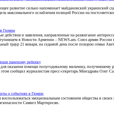
ющее развитие сильно напоминает майдановский украинский сц
цель максимального ослабления позиций России на постсоветск
.
 в Гюмри
 действия и заявления, направленные на разжигание антиросс
оступившем в Новости Армении – NEWS.am. Союз армян России 
ный траур 21 января, на седьмой день после похорон семьи Аве
мощи раненому ребенку
 для оказания помощи полугодовалому мальчику, получившему 
б этом сообщил журналистам пресс-секретарь Минздрава Олег Са
ерты о событиях в Гюмри
я воспользоваться эмоциональным состоянием общества в своих 
 безопасности Самвел Мартиросян.