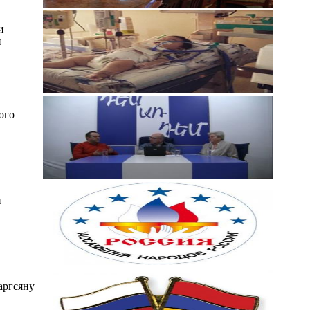
и
и
ого
н
аргсяну