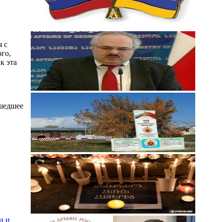
 с
го,
к эта
шедшее
и и