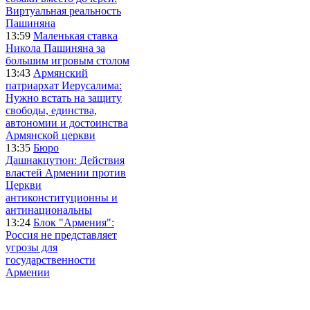
Виртуальная реальность
Пашиняна
13:59
Маленькая ставка
Никола Пашиняна за
большим игровым столом
13:43
Армянский
патриархат Иерусалима:
Нужно встать на защиту
свободы, единства,
автономии и достоинства
Армянской церкви
13:35
Бюро
Дашнакцутюн: Действия
властей Армении против
Церкви
антиконституционны и
антинациональны
13:24
Блок "Армения":
Россия не представляет
угрозы для
государственности
Армении