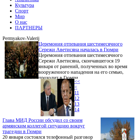
Культура
Спорт
Мир
О нас
ПАРТНЕРЫ
Permyakov-Valerij
Церемония отпевания шестимесячного
Сережи Аветисяна началась в Гюмри
Церемония отпевания шестимесячного
Сережи Аветисяна, скончавшегося 19
января от ранений, полученных во время
вооруженного нападения на его семью,
проходит в Гюмри.
<<
<
11
12
13
14
Глава МИД России обсудил со своим
армянским коллегой ситуацию вокруг
трагедии в Гюмри
20 января состоялся телефонный разговор