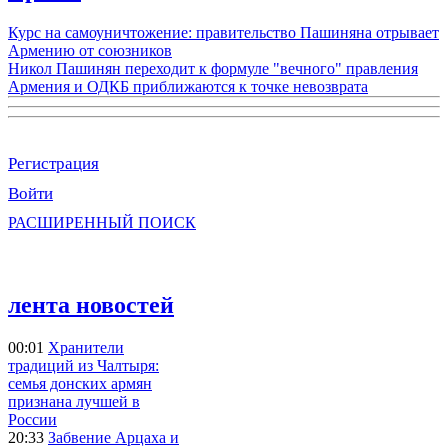
Курс на самоуничтожение: правительство Пашиняна отрывает
Армению от союзников
Никол Пашинян переходит к формуле "вечного" правления
Армения и ОДКБ приближаются к точке невозврата
Регистрация
Войти
РАСШИРЕННЫЙ ПОИСК
лента новостей
00:01
Хранители
традиций из Чалтыря:
семья донских армян
признана лучшей в
России
20:33
Забвение Арцаха и