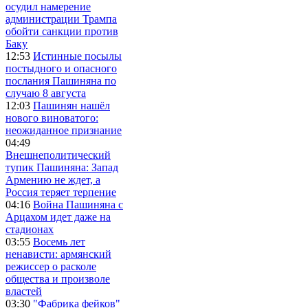
осудил намерение
администрации Трампа
обойти санкции против
Баку
12:53
Истинные посылы
постыдного и опасного
послания Пашиняна по
случаю 8 августа
12:03
Пашинян нашёл
нового виноватого:
неожиданное признание
04:49
Внешнеполитический
тупик Пашиняна: Запад
Армению не ждет, а
Россия теряет терпение
04:16
Война Пашиняна с
Арцахом идет даже на
стадионах
03:55
Восемь лет
ненависти: армянский
режиссер о расколе
общества и произволе
властей
03:30
"Фабрика фейков"