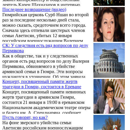
деятель Карен Шахназаров в интервью
Последнее возвращение (видео)
радиостанции «Sputnik-Армения».
Гюмрийская церковь Сурб Ншан во второй
раз за последние несколько дней стала,
можно сказать, средоточием всего города.
Сначала здесь отпевали шестерых членов
семьи Аветисян, убитых 12 января
российским военнослужащим Валерием
СК: У следствия есть ряд вопросов по делу
Пермяковым. А 20 января здесь же прошла
Пермякова
панихида по седьмому и последнему из
Как в обществе, так и у следственных
этой семьи – 6-месячному Сереже, за жизнь
органов есть ряд вопросов по делу Валерия
которого молилась, без преувеличения, вся
Пермякова, обвиняемого в убийстве
Армения и Диаспора.
армянской семьи в Гюмри. Эти вопросы
нуждаются в уточнении. Об этом заявила
Концерт, посвященный памяти жертв
журналистам 20 января советник
трагедии в Гюмри, состоится в Ереване
председателя Следственного комитета
Концерт, посвященный памяти невинных
Армении Сона Трузян, выйдя из 102-й
жертв трагедии в армянском Гюмри,
российской базы в Гюмри, где она побывала
состоится 21 января в 19:00 в ереванском
вместе с руководителями Следственных
Национальном академическом театре оперы
комитетов Армении и России Агваном
и балета им .А. Спендиаряна, сообщает
Овсепяном и Александром Бастрыкиным.
Пусть говорят, но как?
пресс-служба Фонда поддержки оперы.
На фоне зверского убийства семьи
Аветисян российским военнослужащим