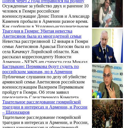
Попов через 2 года отправился на родину
российские армяне отреагировали крайне
Осужденные за убийство двух и ранение 10
непонятно, постыдно, и я бы сказал
человек в Гюмри российские
безнравственно!
военнослужащие Денис Попов и Александр
Каменев пробыли в Армении разное время.
Как сообщили в Уголовно-исполнительном
Трагедия в Гюмри: Убитая невестка
управлении Министерства юстиции
Аветисянов была из многодетной семьи
Армении в ответ на запрос Новости
Невестка расстрелянной 12 января в Гюмри
Армении - NEWS.am, Попов пробыл в
семьи Аветисянов Араксья Погосян была из
республике 2 года, Каменев 11 лет.
села Качачкут Лорийской области. Как
рассказал корреспонденту Новости
Армении - NEWS.am староста села Микаэл
Бастрыкин: Пермякова будут судить по
Тамазян, семья многодетная – три брата и
российским законам, но в Армении
сестры-близнецы. После окончания школы
Публичные слушания по делу об убийстве
Араксья отправилась в Гюмри продолжить
армянской семьи Аветисянов российским
учебу. Здесь познакомилась с Арменом
военнослужащим Валерием Пермяковым
Аветисяном и вышла замуж.
пройдут в Гюмри. Об этом заявил
председатель Следственного Комитета
Тщательное расследование гюмрийской
России Александр Бастрыкин во вторник,
трагедии в интересах и Армении, и России
20 января, после встречи с президентом
– Шахназаров
Армении Сержем Саргсяном.
Тщательное расследование гюмрийской
трагедии в интересах и Армении, и России,
заявил кинорежиссер и общественный