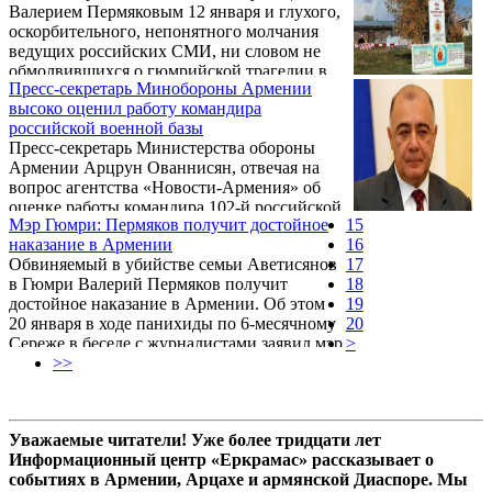
Валерием Пермяковым 12 января и глухого,
оскорбительного, непонятного молчания
ведущих российских СМИ, ни словом не
обмолвившихся о гюмрийской трагедии в
Пресс-секретарь Минобороны Армении
первые ее дни, очередной выпуск
высоко оценил работу командира
программы Андрея Малахова "Пусть
российской военной базы
говорят" выглядел как чудовищное
Пресс-секретарь Министерства обороны
издевательство над болью и горем десятков,
Армении Арцрун Ованнисян, отвечая на
сотен тысяч людей, скорбевших о невинных
вопрос агентства «Новости-Армения» об
жертвах этого страшного,
оценке работы командира 102-й российской
беспрецедентного преступления. А разве
Мэр Гюмри: Пермяков получит достойное
15
военной базы, полковника Андрея
могло быть иначе?
наказание в Армении
16
Рузинского, заявил, что оценивает его
Обвиняемый в убийстве семьи Аветисянов
17
деятельность очень высоко.
в Гюмри Валерий Пермяков получит
18
достойное наказание в Армении. Об этом
19
20 января в ходе панихиды по 6-месячному
20
Сереже в беседе с журналистами заявил мэр
>
Гюмри Самвел Баласанян.
>>
Уважаемые читатели! Уже более тридцати лет
Информационный центр «Еркрамас» рассказывает о
событиях в Армении, Арцахе и армянской Диаспоре. Мы