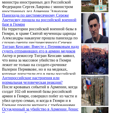
министра иностранных дел Российской
Федерации Сергея Лаврова с министром
иностранных дел Армении Эдвардом
Панихида по шестимесячному Сереже
Налбандяном. Об этом ИА REGNUM
Аветисяну прошла на российской военной
сообщили в пресс-службе
базе в Гюмри
внешнеполитического ведомства России.
На территории российской военной базы в
Гюмри, в храме Святой мученицы царицы
Александры накануне прошла панихида по
случаю смерти шестимесячного Сережи
Тигран Кеосаян: Вместе с Пермяковым надо
Аветисяна, скончавшегося 19 января от
судить отправивших его в армию медиков
ранений, полученных во время
Актер и режиссер Тигран Кеосаян заявил,
вооруженного нападения на его семью,
что вина за массовое убийство в Гюмри
сообщается на странице посольства России
лежит не только на солдате-срочнике
в Армении в соцсети Facebook.
Валерии Пермякове, но и на медиках,
которые допустили его в ряды российской
Антироссийские настроения или
армии.
нормальная человеческая реакция?
После кровавых событий в Армении, когда
солдат 102-ой военной базы российской
армии в Гюмри, совершил побег из части и
убил целую семью, и когда в Гюмри и в
Ереване прошли митинги с требованиями
Осужденный за убийство в Армении Денис
вернуть убийцу Армении - многие