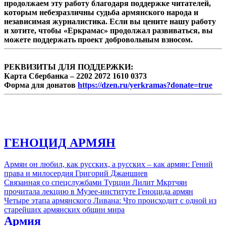
продолжаем эту работу благодаря поддержке читателей,
которым небезразличны судьба армянского народа и
независимая журналистика. Если вы цените нашу работу
и хотите, чтобы «Еркрамас» продолжал развиваться, вы
можете поддержать проект добровольным взносом.
РЕКВИЗИТЫ ДЛЯ ПОДДЕРЖКИ:
Карта Сбербанка – 2202 2072 1610 0373
Форма для донатов
https://dzen.ru/yerkramas?donate=true
ГЕНОЦИД АРМЯН
Армян он любил, как русских, а русских – как армян: Гений
права и милосердия Григорий Джаншиев
Связанная со спецслужбами Турции Лилит Мкртчян
прочитала лекцию в Музее-институте Геноцида армян
Четыре этапа армянского Ливана: Что происходит с одной из
старейших армянских общин мира
Армия