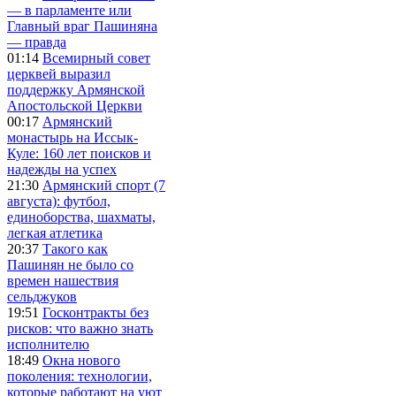
— в парламенте или
Главный враг Пашиняна
— правда
01:14
Всемирный совет
церквей выразил
поддержку Армянской
Апостольской Церкви
00:17
Армянский
монастырь на Иссык-
Куле: 160 лет поисков и
надежды на успех
21:30
Армянский спорт (7
августа): футбол,
единоборства, шахматы,
легкая атлетика
20:37
Такого как
Пашинян не было со
времен нашествия
сельджуков
19:51
Госконтракты без
рисков: что важно знать
исполнителю
18:49
Окна нового
поколения: технологии,
которые работают на уют