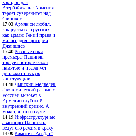
коридор для
Азербайджана: Армения
теряет суверенитет над
Сюником
17:03
Армян он любил,
как русских, а русских –
как армян: Гений права и
милосердия Григорий
Джаншиев
15:40
Розовые очки
премьера: Пашинян
торгует исторической
памятью и празднует
дипломатическую
капитуляцию
14:48
Дмитрий Медведев:
Экономический разрыв с
Россией вызовет в
Армении глубокий
внутренний кризис. А
может, и что похуже…
14:19
Инфраструктурные
авантюры Пашиняна
ведут его режим к краху
13:09
Комитет "Ай Дат"