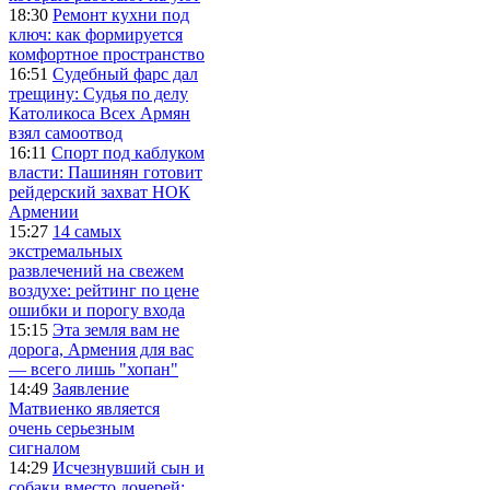
18:30
Ремонт кухни под
ключ: как формируется
комфортное пространство
16:51
Судебный фарс дал
трещину: Судья по делу
Католикоса Всех Армян
взял самоотвод
16:11
Спорт под каблуком
власти: Пашинян готовит
рейдерский захват НОК
Армении
15:27
14 самых
экстремальных
развлечений на свежем
воздухе: рейтинг по цене
ошибки и порогу входа
15:15
Эта земля вам не
дорога, Армения для вас
— всего лишь "хопан"
14:49
Заявление
Матвиенко является
очень серьезным
сигналом
14:29
Исчезнувший сын и
собаки вместо дочерей: