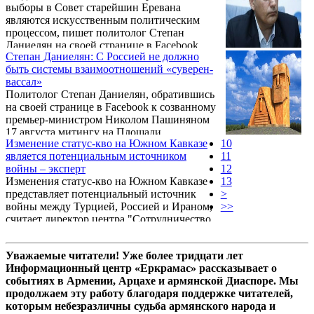
выборы в Совет старейшин Еревана
Степан Даниелян.
являются искусственным политическим
процессом, пишет политолог Степан
Даниелян на своей странице в Facebook.
Степан Даниелян: С Россией не должно
быть системы взаимоотношений «суверен-
вассал»
Политолог Степан Даниелян, обратившись
на своей странице в Facebook к созванному
премьер-министром Николом Пашиняном
17 августа митингу на Площади
Изменение статус-кво на Южном Кавказе
10
Республики, написал: «Насколько я понял,
является потенциальным источником
11
готовится антироссийский митинг (…)».
войны – эксперт
12
Изменения статус-кво на Южном Кавказе
13
представляет потенциальный источник
>
войны между Турцией, Россией и Ираном,
>>
считает директор центра "Сотрудничество
во имя демократии" Степан Даниелян.
Уважаемые читатели! Уже более тридцати лет
Информационный центр «Еркрамас» рассказывает о
событиях в Армении, Арцахе и армянской Диаспоре. Мы
продолжаем эту работу благодаря поддержке читателей,
которым небезразличны судьба армянского народа и