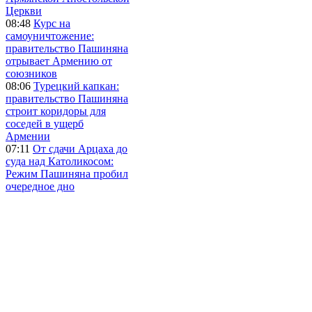
Церкви
08:48
Курс на
самоуничтожение:
правительство Пашиняна
отрывает Армению от
союзников
08:06
Турецкий капкан:
правительство Пашиняна
строит коридоры для
соседей в ущерб
Армении
07:11
От сдачи Арцаха до
суда над Католикосом:
Режим Пашиняна пробил
очередное дно