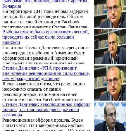
выборами, что, видимо, связано с арестом
Кочаряна
На территории СНГ пока не был задержан
ни один бывший руководитель. Об этом
написал на своей странице в Facebook
политический аналитик Степан Даниелян.
Выборы нужно было организовать весной,
проводить их сейчас было большой
ошибкой
Политолог Степан Даниелян уверен, после
внеочередных выборов в Армении будет
сформирован временный, кризисный
Парламент. Об этом он написал на своей
Степан Даниелян: «РПА производит
странице в социальной сети Фейсбук.
впечатление революционной силы больше,
чем «Гражданский договор»
Я еще в мае писал о том, что революцию
необходимо спасать от самих
революционеров, напомнил на своей
странице в соцсети Facebook политолог
Степан Даниелян: Революционная эйфория
Степан Даниелян. Он отметил, что тогда не
прошла, настало время для серьезного
пытался объяснить причину, потому что ее
разговора
бы не приняли, а сейчас он считает, что
Революционная эйфория прошла. Будем
пришло время, однако после этого его
считать этот этап завершенным: настало
винили в том, что он написал об этом.
время для серьезного разговора. Об этом на