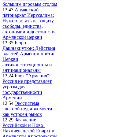
большим игровым столом
13:43
Армянский
патриархат Иерусалима:
Нужно встать на защиту
свободы, единства,
автономии и достоинства
Армянской церкви
13:35
Бюро
Дашнакцутюн: Действия
властей Армении против
Церкви
антиконституционны и
антинациональны
13:24
Блок "Армения":
Россия не представляет
угрозы для
государственности
Армении
12:54
Экосистема
элитной недвижимости:
как устроен рынок
12:29
Заявление
Российской и Ново-
Нахичеванской Епархии
Армянской Апостольской