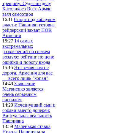
трещину: Судья по делу
Католикоса Всех Армян
взял самоотвод
16:11
Спорт под каблуком
власти: Пашинян готовит
рейдерский захват НОК
Армении
15:27
14 самых
экстремальных
развлечений на свежем
воздухе: рейтинг по цене
ошибки и порогу входа
15:15
Эта земля вам не
дорога, Армения для вас
— всего лишь "хопан"
14:49
Заявление
Матвиенко является
очень серьезным
сигналом
14:29
Исчезнувший сын и
собаки вместо дочерей:
Виртуальная реальность
Пашиняна
13:59
Маленькая ставка
Никола Пашиняна за