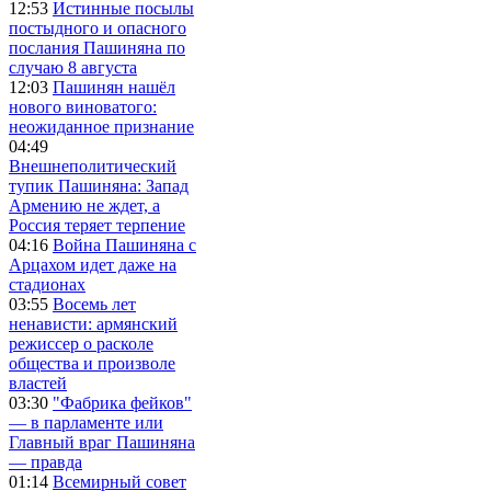
12:53
Истинные посылы
постыдного и опасного
послания Пашиняна по
случаю 8 августа
12:03
Пашинян нашёл
нового виноватого:
неожиданное признание
04:49
Внешнеполитический
тупик Пашиняна: Запад
Армению не ждет, а
Россия теряет терпение
04:16
Война Пашиняна с
Арцахом идет даже на
стадионах
03:55
Восемь лет
ненависти: армянский
режиссер о расколе
общества и произволе
властей
03:30
"Фабрика фейков"
— в парламенте или
Главный враг Пашиняна
— правда
01:14
Всемирный совет