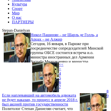
Культура
Спорт
Мир
О нас
ПАРТНЕРЫ
Stepan-Danielyan
Никол Пашинян – не Шарль де Голль, а
Арцах – не Алжир
Сегодня, 16 января, в Париже при
посредничестве сопредседателей Минской
группы ОБСЕ состоится встреча и.о.
министра иностранных дел Армении
Зограба Мнацаканяна и министра
<<
иностранных дел Азербайджана Эльмара
<
Мамедъярова. МИД Армении иных
4
сведений не опубликовал. Повестка встречи
5
также не ясна, передает Panorama.am.
6
7
8
Если наплевавший на автомобиль адвоката
9
не будет наказан, то процесс в апреле 2018 г.
был акцией против государственности
Политолог Степан Даниелян считает, что