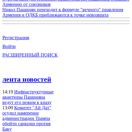
Армению от союзников
Никол Пашинян переходит к формуле "вечного" правления
Армения и ОДКБ приближаются к точке невозврата
Регистрация
Войти
РАСШИРЕННЫЙ ПОИСК
лента новостей
14:19
Инфраструктурные
авантюры Пашиняна
ведут его режим к краху
13:09
Комитет "Ай Дат"
осудил намерение
администрации Трампа
обойти санкции против
Баку