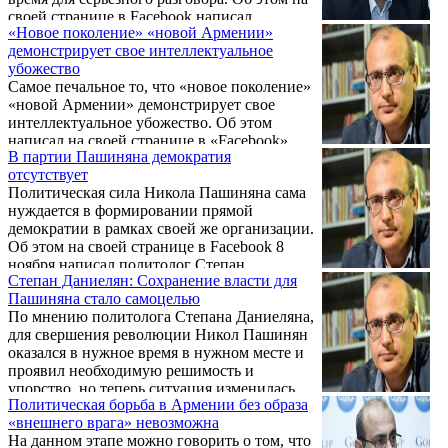
«Если бы я попытался объяснить это тогда,
своей странице в Facebook написал
это не приняли бы, а сейчас, наверное,
«Новое поколение» «новой Армении»
политолог Степан Даниелян.
самое время», - отметил политолог.
демонстрирует свое интеллектуальное
убожество
Самое печальное то, что «новое поколение»
«новой Армении» демонстрирует свое
интеллектуальное убожество. Об этом
написал на своей странице в «Facebook»
В партии Пашиняна демократия
политолог Степан Даниелян.
отсутствует
Политическая сила Никола Пашиняна сама
нуждается в формировании прямой
демократии в рамках своей же организации.
Об этом на своей странице в Facebook 8
ноября написал политолог Степан
Степан Даниелян: Сохранение власти для
Даниелян. Политолог, в частности, написал:
Пашиняна стало самоцелью
По мнению политолога Степана Даниеляна,
для свершения революции Никол Пашинян
оказался в нужное время в нужном месте и
проявил необходимую решимость и
упорство, но теперь ситуация изменилась,
Политическая борьба в Армении без образа
потому что у него нет мотивированной
«внешнего врага» невозможна
команды. Об этом на своей странице в
На данном этапе можно говорить о том, что
соцсети Фейсбук написал политолог