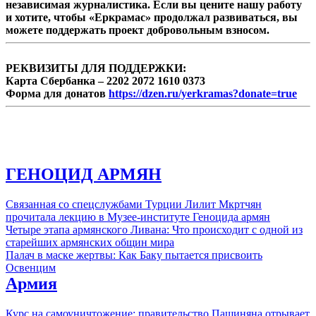
независимая журналистика. Если вы цените нашу работу
и хотите, чтобы «Еркрамас» продолжал развиваться, вы
можете поддержать проект добровольным взносом.
РЕКВИЗИТЫ ДЛЯ ПОДДЕРЖКИ:
Карта Сбербанка – 2202 2072 1610 0373
Форма для донатов
https://dzen.ru/yerkramas?donate=true
ГЕНОЦИД АРМЯН
Связанная со спецслужбами Турции Лилит Мкртчян
прочитала лекцию в Музее-институте Геноцида армян
Четыре этапа армянского Ливана: Что происходит с одной из
старейших армянских общин мира
Палач в маске жертвы: Как Баку пытается присвоить
Освенцим
Армия
Курс на самоуничтожение: правительство Пашиняна отрывает