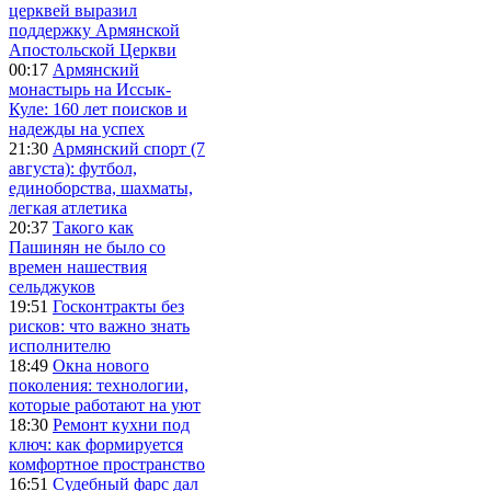
церквей выразил
поддержку Армянской
Апостольской Церкви
00:17
Армянский
монастырь на Иссык-
Куле: 160 лет поисков и
надежды на успех
21:30
Армянский спорт (7
августа): футбол,
единоборства, шахматы,
легкая атлетика
20:37
Такого как
Пашинян не было со
времен нашествия
сельджуков
19:51
Госконтракты без
рисков: что важно знать
исполнителю
18:49
Окна нового
поколения: технологии,
которые работают на уют
18:30
Ремонт кухни под
ключ: как формируется
комфортное пространство
16:51
Судебный фарс дал