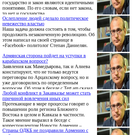
государство и закон являются идентичными
понятиями. По его словам, если нет закона,
то нет и государства.
Ослепление людей сделало политическое
невежество властью
Наша задача должна состоять в том, чтобы
продолжить незаконченную революцию. Об
этом написал на своей странице в
«Facebook» политолог Степан Даниелян.
Армянская сторона пойдет на уступки в
карабахском вопросе?
Заявления как Мамедъярова, так и Алиева
констатируют, что не только ведутся
переговоры по Арцахскому вопросу, но и
уже договорились по определенным
вопросам. Об этом в беседе с Tert.am сказал
Любой конфликт в Закавказье может стать
политолог Степан Даниелян.
причиной вовлечения иных сил
Протекающие в мире процессы говорят о
повышении роли региона Ближнего
Востока в целом и Кавказа в частности.
Такое мнение выразил в беседе с
корреспондентом Новости Армении –
Страны ОДКБ не поздравили Армению с
NEWS.am политолог Степан Даниелян.