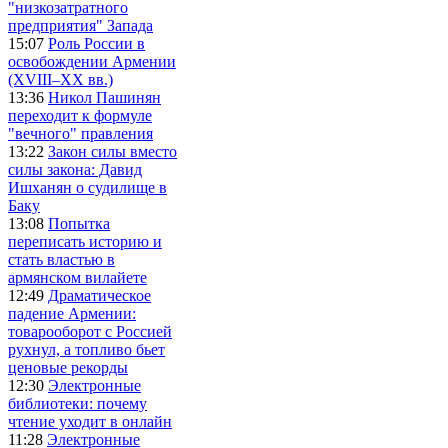
"низкозатратного
предприятия" Запада
15:07
Роль России в
освобождении Армении
(XVIII–XX вв.)
13:36
Никол Пашинян
переходит к формуле
"вечного" правления
13:22
Закон силы вместо
силы закона: Давид
Ишханян о судилище в
Баку
13:08
Попытка
переписать историю и
стать властью в
армянском вилайете
12:49
Драматическое
падение Армении:
товарооборот с Россией
рухнул, а топливо бьет
ценовые рекорды
12:30
Электронные
библиотеки: почему
чтение уходит в онлайн
11:28
Электронные