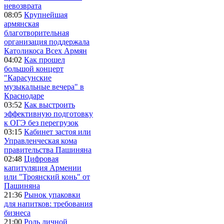
невозврата
08:05
Крупнейшая
армянская
благотворительная
организация поддержала
Католикоса Всех Армян
04:02
Как прошел
большой концерт
"Карасунские
музыкальные вечера" в
Краснодаре
03:52
Как выстроить
эффективную подготовку
к ОГЭ без перегрузок
03:15
Кабинет застоя или
Управленческая кома
правительства Пашиняна
02:48
Цифровая
капитуляция Армении
или "Троянский конь" от
Пашиняна
21:36
Рынок упаковки
для напитков: требования
бизнеса
21:00
Роль личной