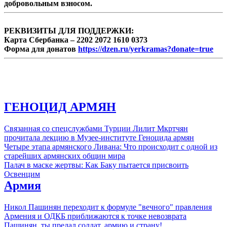
добровольным взносом.
РЕКВИЗИТЫ ДЛЯ ПОДДЕРЖКИ:
Карта Сбербанка – 2202 2072 1610 0373
Форма для донатов
https://dzen.ru/yerkramas?donate=true
ГЕНОЦИД АРМЯН
Связанная со спецслужбами Турции Лилит Мкртчян
прочитала лекцию в Музее-институте Геноцида армян
Четыре этапа армянского Ливана: Что происходит с одной из
старейших армянских общин мира
Палач в маске жертвы: Как Баку пытается присвоить
Освенцим
Армия
Никол Пашинян переходит к формуле "вечного" правления
Армения и ОДКБ приближаются к точке невозврата
Пашинян, ты предал солдат, армию и страну!