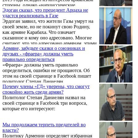
стороны, однако «нарциссические
Эдоган сказал, что прецедент Арцаха не
мечтания» премьер-министра Никола
удастся реализовать в Газе
Пашиняна воспрепятствовали реализации
Эрдоган заявил, что жители Газы умрут на
этого плана. Об этом, как сообщает ИАЦ
своей земле, но не покинут свою Родину,
«VERELQ», заявил зампредседателя партии
как армяне Карабаха. Что означает
«Армянский национальный конгресс»
сказанное и кому оно адресовано. Многие
Левон Зурабян.
считают, что это адресовано армянам, этими
Армяне, забудьте сказки о союзниках и
словами он пытается унизить армян. Как
друзьях - «фраера» должны уметь
сообщает ИАЦ «VERELQ», об этом пишет
правильно определиться
политолог Степан Даниелян.
«Фраера» должны уметь правильно
определиться, ошибки не прощаются. Об
этом на своей странице в Facebook пишет
политолог Степан Даниелян.
Почему члены «ГД» уверены, что смогут
спокойно жить среди армян?
Политолог Степан Даниелян назвал на
своей странице в Facebook три вопроса,
которые его интересуют:
Мы продолжаем терпеть предателей во
власти?
Политику Армении определяет избранная