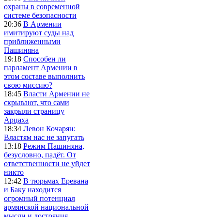
охраны в современной
системе безопасности
20:36
В Армении
имитируют суды над
приближенными
Пашиняна
19:18
Способен ли
парламент Армении в
этом составе выполнить
свою миссию?
18:45
Власти Армении не
скрывают, что сами
закрыли страницу
Арцаха
18:34
Левон Кочарян:
Властям нас не запугать
13:18
Режим Пашиняна,
безусловно, падёт. От
ответственности не уйдет
никто
12:42
В тюрьмах Еревана
и Баку находится
огромный потенциал
армянской национальной
мысли и достояния