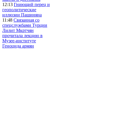
12:13
Гниющий перец и
геополитические
иллюзии Пашиняна
11:48
Связанная со
спецслужбами Турции
Лилит Мкртчян
прочитала лекцию в
Музее-институте
Геноцида армян