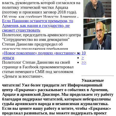
власть, руководитель которой согласился на
политику этнической чистки Арцаха
(поэтому и произошел заговор 2018 года).
Об этом, как сообщает Новости Армении -
Если Пашинян останется премьером, то
NEWS.am, в соцсетях написал политолог
Армения, как нация и государство, не
Степан Даниелян.
сможет существовать
Политолог, председатель армянского центра
"Сотрудничество во имя демократии"
Степан Даниелян предупредил об
опасности продолжения пребывания
«Новое поколение» подняло «восстание» за
10
Пашиняна в должности премьер-министра.
деньги
>
Политолог Степан Даниелян на своей
>>
странице в Facebook прокомментировал
статью немецкого СМИ под заголовком
«Деньги за восстание».
Уважаемые
читатели! Уже более тридцати лет Информационный
центр «Еркрамас» рассказывает о событиях в Армении,
Арцахе и армянской Диаспоре. Мы продолжаем эту работу
благодаря поддержке читателей, которым небезразличны
судьба армянского народа и независимая журналистика.
Если вы цените нашу работу и хотите, чтобы «Еркрамас»
продолжал развиваться, вы можете поддержать проект