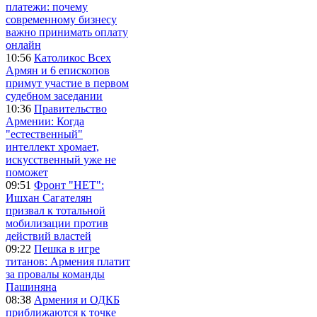
платежи: почему
современному бизнесу
важно принимать оплату
онлайн
10:56
Католикос Всех
Армян и 6 епископов
примут участие в первом
судебном заседании
10:36
Правительство
Армении: Когда
"естественный"
интеллект хромает,
искусственный уже не
поможет
09:51
Фронт "НЕТ":
Ишхан Сагателян
призвал к тотальной
мобилизации против
действий властей
09:22
Пешка в игре
титанов: Армения платит
за провалы команды
Пашиняна
08:38
Армения и ОДКБ
приближаются к точке