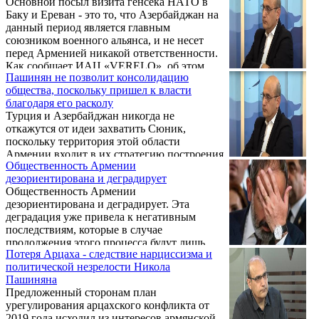
Основной посыл визита генсека НАТО в
Баку и Ереван - это то, что Азербайджан на
данный период является главным
союзником военного альянса, и не несет
перед Арменией никакой ответственности.
Как сообщает ИАЦ «VERELQ», об этом
Пашинян не позволит консолидацию
пишет политолог Степан Даниелян.
общества, поскольку пришел к власти
благодаря его расколу
Турция и Азербайджан никогда не
откажутся от идеи захватить Сюник,
поскольку территория этой области
Армении входит в их стратегию построения
Общественность Армении
т.н. «великого Турана», и никакая
дезориентирована и деградирует
Конституция – старая или новая, не
Общественность Армении
помешает реализации этих планов. Об этом
дезориентирована и деградирует. Эта
заявил политолог Степан Даниелян.
деградация уже привела к негативным
последствиям, которые в случае
продолжения этого процесса будут лишь
Потеря Арцаха - следствие нарциссизма и
углубляться. Об этом заявил политолог
политической незрелости Никола
Степан Даниелян.
Пашиняна
Предложенный сторонам план
урегулирования арцахского конфликта от
2019 года исходил из интересов армянской