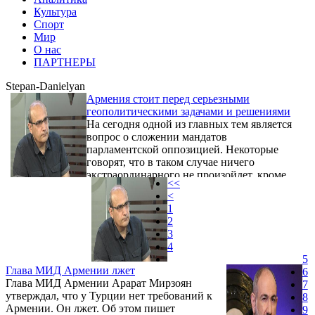
Культура
Спорт
Мир
О нас
ПАРТНЕРЫ
Stepan-Danielyan
Армения стоит перед серьезными
геополитическими задачами и решениями
На сегодня одной из главных тем является
вопрос о сложении мандатов
парламентской оппозицией. Некоторые
говорят, что в таком случае ничего
экстраординарного не произойдет, кроме
<<
сокращения затрат из бюджета
<
Национального собрания и ухудшения
1
социального положения нескольких
2
десятков семей, пишет политолог Степан
3
Даниелян.
4
5
Глава МИД Армении лжет
6
Глава МИД Армении Арарат Мирзоян
7
утверждал, что у Турции нет требований к
8
Армении. Он лжет. Об этом пишет
9