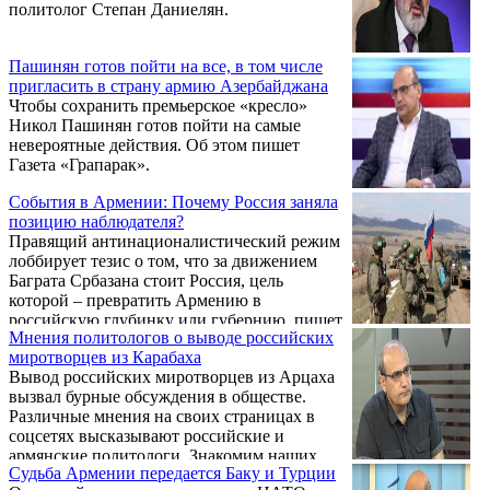
политолог Степан Даниелян.
Пашинян готов пойти на все, в том числе
пригласить в страну армию Азербайджана
Чтобы сохранить премьерское «кресло»
Никол Пашинян готов пойти на самые
невероятные действия. Об этом пишет
Газета «Грапарак».
События в Армении: Почему Россия заняла
позицию наблюдателя?
Правящий антинационалистический режим
лоббирует тезис о том, что за движением
Баграта Србазана стоит Россия, цель
которой – превратить Армению в
российскую глубинку или губернию, пишет
Мнения политологов о выводе российских
политолог Степан Даниелян.
миротворцев из Карабаха
Вывод российских миротворцев из Арцаха
вызвал бурные обсуждения в обществе.
Различные мнения на своих страницах в
соцсетях высказывают российские и
армянские политологи. Знакомим наших
Судьба Армении передается Баку и Турции
читателей с некоторыми из них.