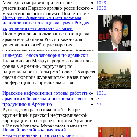
Медведев направил приветствие
1029
участникам Первого армяно-российского
1030
межрегионального форума. Приветствие
Президент Армении считает важным
зачитал на форуме глава администрации
использование потенциала армян РФ для
Кремля Сергей Нарышкин.
укрепления региональных связей
"Межрегиональные связи наших стран
Полноценное использование потенциала
вносят заметный вклад в традиционно
армянской общины России важно для
дружественные, добрососедские российско-
укрепления связей и расширения
армянские отношения. Производственная
сотрудничества между регионами Армении
кооперация и торговля, контракты в
Гильермо Толоса заговорил по-армянски
и РФ, заявил президент Армении Серж
области образования, культуры, спорта и
Глава миссии Международного валютного
Саргсян в ходе встречи с российским
развитие туризма содействуют укреплению
фонда в Армении, португалец по
министром регионального развития
стратегического партнерства и
национальности Гильермо Толоса 15 апреля
Виктором Басаргиным.
союзнического ...
сделал сюрприз журналистам, начав пресс-
конференцию на армянском языке.
Иракские нефтехимики готовы работать с
1031
армянским бизнесом и поставлять свою
>
продукцию в Армению
>>
Руководство расположенной в Басре
крупнейшей иракской нефтехимической
корпорации, на встрече с послом Армении
в Ираке Мурадом Мурадяном, выразило
Первый российско-армянский
готовность сотрудничать с армянскими
межрегиональный форум откроется 18