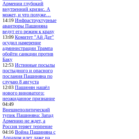
Армении глубокий
внутренний кризис. А
может, и что похуже…
14:19
Инфраструктурные
авантюры Пашиняна
ведут его режим к краху
13:09
Комитет "Ай Дат"
осудил намерение
администрации Трампа
обойти санкции против
Баку
12:53
Истинные посылы
постыдного и опасного
послания Пашиняна по
случаю 8 августа
12:03
Пашинян нашёл
нового виноватого:
неожиданное признание
04:49
Внешнеполитический
тупик Пашиняна: Запад
Армению не ждет, а
Россия теряет терпение
04:16
Война Пашиняна с
Арцахом идет даже на