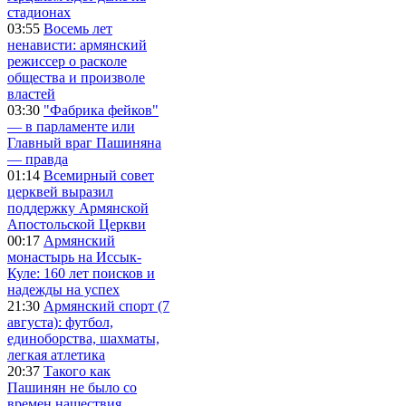
стадионах
03:55
Восемь лет
ненависти: армянский
режиссер о расколе
общества и произволе
властей
03:30
"Фабрика фейков"
— в парламенте или
Главный враг Пашиняна
— правда
01:14
Всемирный совет
церквей выразил
поддержку Армянской
Апостольской Церкви
00:17
Армянский
монастырь на Иссык-
Куле: 160 лет поисков и
надежды на успех
21:30
Армянский спорт (7
августа): футбол,
единоборства, шахматы,
легкая атлетика
20:37
Такого как
Пашинян не было со
времен нашествия