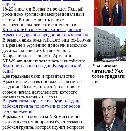
предпринимателями и поставлять свою
апреля
продукцию в Армению, сообщает пресс-
18-20 апреля в Ереване пройдет Первый
служба МИД.
российско-армянский межрегиональный
форум «К новым достижениям
межрегионального сотрудничества в
Китайские бизнесмены хотят строить в
российско-армянских союзнических
Армении дороги и предоставлять кредиты
отношениях», организованный
В рамках армяно-китайского бизнес-форума
Россотрудничеством и Фондом развития
в Ереване в Армению прибыли несколько
«Институт Евразийских исследований» при
десятков китайских бизнесменов.
поддержке Администрации Президента
Корреспондент Новости Армении –
Российской Федерации и Аппарата
NEWS.am попытался узнать у китайских
Президента Республики Армения.
Будет ли наконец создан Всеармянский
Уважаемые
бизнесменов, какие конкретные программы
банк?
читатели! Уже
они могут реализовать в Армении.
Центральный банк и правительство
более тридцати
Армении не делают новых заявлений о
лет
создании Всеармянского банка, новым
сроком начала деятельности которого
называлась весна 2011 года.
В армянском парламенте будет создана
рабочая группа по изучению вопросов
газоснабжения
В рамках парламентской Комиссии по
экономическим вопросам будет создана
рабочая группа, которая изучит вопросы