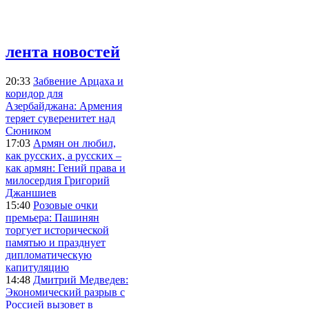
лента новостей
20:33
Забвение Арцаха и
коридор для
Азербайджана: Армения
теряет суверенитет над
Сюником
17:03
Армян он любил,
как русских, а русских –
как армян: Гений права и
милосердия Григорий
Джаншиев
15:40
Розовые очки
премьера: Пашинян
торгует исторической
памятью и празднует
дипломатическую
капитуляцию
14:48
Дмитрий Медведев:
Экономический разрыв с
Россией вызовет в