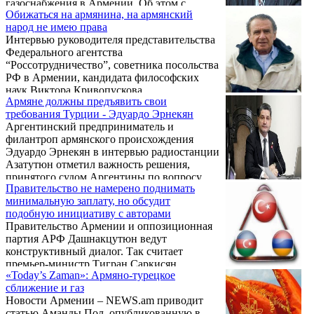
газоснабжения в Армении. Об этом с
Обижаться на армянина, на армянский
трибуны парламента Армении сообщил
народ не имею права
глава фракции АРФ Дашнакцутюн Ваан
Интервью руководителя представительства
Ованнисян.
Федерального агентства
“Россотрудничество”, советника посольства
РФ в Армении, кандидата философских
наук Виктора Кривопускова
Армяне должны предъявить свои
информагентству АрмИнфо.
требования Турции - Эдуардо Эрнекян
Аргентинский предприниматель и
филантроп армянского происхождения
Эдуардо Эрнекян в интервью радиостанции
Азатутюн отметил важность решения,
принятого судом Аргентины по вопросу
Правительство не намерено поднимать
Геноцида армян.
минимальную заплату, но обсудит
подобную инициативу с авторами
Правительство Армении и оппозиционная
партия АРФ Дашнакцутюн ведут
конструктивный диалог. Так считает
премьер-министр Тигран Саркисян.
«Today’s Zaman»: Армяно-турецкое
сближение и газ
Новости Армении – NEWS.am приводит
статью Аманды Пол, опубликованную в