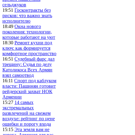
сельджуков
19:51
Госконтракты без
рисков: что важно знать
исполнителю
18:49
Окна нового
поколения: технологии,
которые работают на уют
18:30
Ремонт кухни под
ключ: как формируется
комфортное пространство
16:51
Судебный фарс дал
трещину: Судья по делу
Католикоса Всех Армян
взял самоотвод
16:11
Спорт под каблуком
власти: Пашинян готовит
рейдерский захват НОК
Армении
15:27
14 самых
экстремальных
развлечений на свежем
воздухе: рейтинг по цене
ошибки и порогу входа
15:15
Эта земля вам не
дорога, Армения для вас