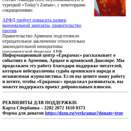
турецкой «Today’s Zaman», с некоторыми
сокращениями:
АРФД требует повысить размер
минимальной зарплаты, правительство
против
Правительство Армении подготовило
отрицательное заключение относительно
законодательной инициативы
парламентской фракции АРФ
Информационный центр «Еркрамас» рассказывает о
«Дашнакцутюн», которая предусматривает
событиях в Армении, Арцахе и армянской Диаспоре. Мы
резкое увеличение минимальной
продолжаем эту работу благодаря поддержке читателей,
заработной платы в Армении.
которым небезразличны судьба армянского народа и
независимая журналистика. Если вы цените нашу работу
и хотите, чтобы «Еркрамас» продолжал развиваться, вы
можете поддержать проект добровольным взносом.
РЕКВИЗИТЫ ДЛЯ ПОДДЕРЖКИ:
Карта Сбербанка – 2202 2072 1610 0373
Форма для донатов
https://dzen.ru/yerkramas?donate=true