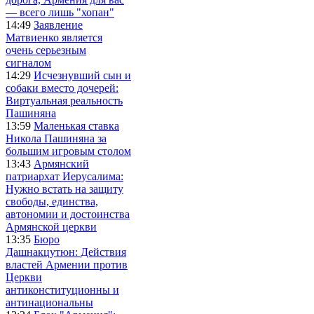
— всего лишь "хопан"
14:49
Заявление
Матвиенко является
очень серьезным
сигналом
14:29
Исчезнувший сын и
собаки вместо дочерей:
Виртуальная реальность
Пашиняна
13:59
Маленькая ставка
Никола Пашиняна за
большим игровым столом
13:43
Армянский
патриархат Иерусалима:
Нужно встать на защиту
свободы, единства,
автономии и достоинства
Армянской церкви
13:35
Бюро
Дашнакцутюн: Действия
властей Армении против
Церкви
антиконституционны и
антинациональны