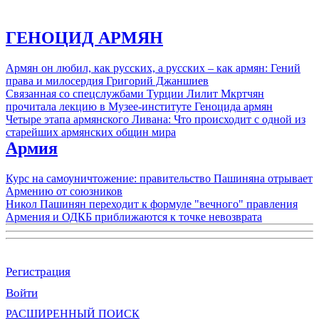
ГЕНОЦИД АРМЯН
Армян он любил, как русских, а русских – как армян: Гений
права и милосердия Григорий Джаншиев
Связанная со спецслужбами Турции Лилит Мкртчян
прочитала лекцию в Музее-институте Геноцида армян
Четыре этапа армянского Ливана: Что происходит с одной из
старейших армянских общин мира
Армия
Курс на самоуничтожение: правительство Пашиняна отрывает
Армению от союзников
Никол Пашинян переходит к формуле "вечного" правления
Армения и ОДКБ приближаются к точке невозврата
Регистрация
Войти
РАСШИРЕННЫЙ ПОИСК