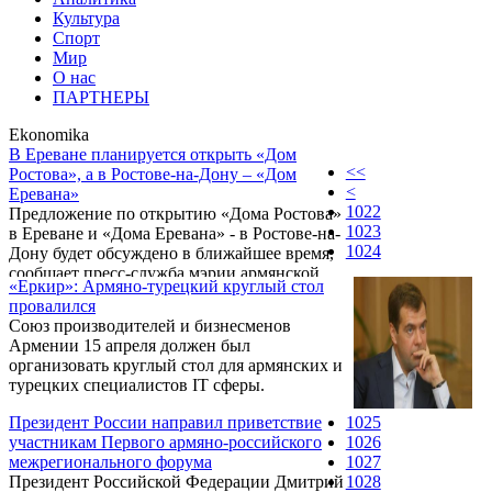
Культура
Спорт
Мир
О нас
ПАРТНЕРЫ
Ekonomika
В Ереване планируется открыть «Дом
<<
Ростова», а в Ростове-на-Дону – «Дом
<
Еревана»
1022
Предложение по открытию «Дома Ростова»
1023
в Ереване и «Дома Еревана» - в Ростове-на-
1024
Дону будет обсуждено в ближайшее время,
сообщает пресс-служба мэрии армянской
«Еркир»: Армяно-турецкий круглый стол
столицы. Такая договоренность была
провалился
достигнута в ходе состоявшейся в
Союз производителей и бизнесменов
понедельник встречи мэра Еревана Карена
Армении 15 апреля должен был
Карапетяна с заместителем главы Ростова-
организовать круглый стол для армянских и
на-Дону Владимиром Киргинцевым.
турецких специалистов IT сферы.
Президент России направил приветствие
1025
участникам Первого армяно-российского
1026
межрегионального форума
1027
Президент Российской Федерации Дмитрий
1028