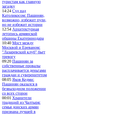
туристам как главную
загадку
14:24
Суд над
Католикосом: Пашинян,
возможно, избежит пули,
но не избежит истории
12:54
Архитектурная
летопись армянской
общины Екатеринодара
10:40
Мост между
Москвой и Ереваном:
"Лазаревский клуб" бьет
тревогу
09:20
Пашинян за
собственные провалы
расплачивается деньгами
граждан и суверенитетом
08:05
Яков Кедми:
Пашинян оказался в
безвыходном положении
со всех сторон
00:01
Хранители
традиций из Чалтыря:
семья донских армян
признана лучшей в