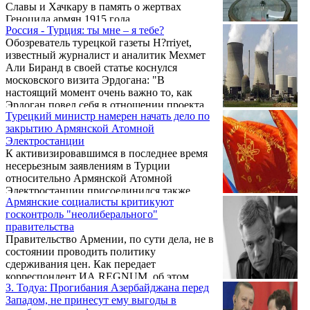
Славы и Хачкару в память о жертвах
Геноцида армян 1915 года.
Россия - Турция: ты мне – я тебе?
Обозреватель турецкой газеты H?rriyet,
известный журналист и аналитик Мехмет
Али Биранд в своей статье коснулся
московского визита Эрдогана: "В
настоящий момент очень важно то, как
Эрдоган повел себя в отношении проекта
Турецкий министр намерен начать дело по
строительства первой АЭС Россией в
закрытию Армянской Атомной
городе Аккую средиземной провинции
Электростанции
Мерсин.
К активизировавшимся в последнее время
несерьезным заявлениям в Турции
относительно Армянской Атомной
Электростанции присоединился также
Армянские социалисты критикуют
министр энергетики и природных ресурсов
госконтроль "неолиберального"
этой страны Танер Йлдз, предлагая начать
правительства
процесс закрытия Армянской АЭС.
Правительство Армении, по сути дела, не в
состоянии проводить политику
сдерживания цен. Как передает
корреспондент ИА REGNUM, об этом
З. Тодуа: Прогибания Азербайджана перед
заявил депутат от оппозиционной партии
Западом, не принесут ему выгоды в
АРФ "Дашнакцутюн" Ара Нранян. По