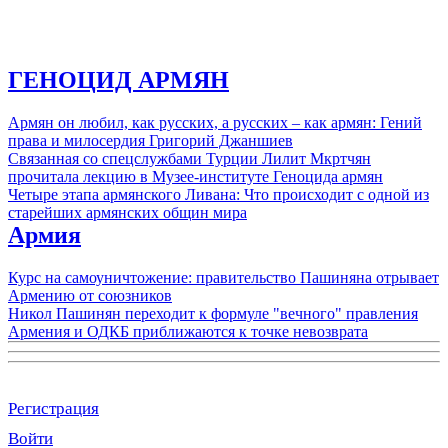
ГЕНОЦИД АРМЯН
Армян он любил, как русских, а русских – как армян: Гений
права и милосердия Григорий Джаншиев
Связанная со спецслужбами Турции Лилит Мкртчян
прочитала лекцию в Музее-институте Геноцида армян
Четыре этапа армянского Ливана: Что происходит с одной из
старейших армянских общин мира
Армия
Курс на самоуничтожение: правительство Пашиняна отрывает
Армению от союзников
Никол Пашинян переходит к формуле "вечного" правления
Армения и ОДКБ приближаются к точке невозврата
Регистрация
Войти