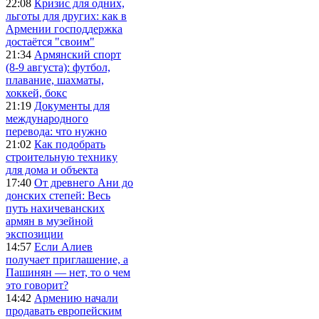
22:08
Кризис для одних,
льготы для других: как в
Армении господдержка
достаётся "своим"
21:34
Армянский спорт
(8-9 августа): футбол,
плавание, шахматы,
хоккей, бокс
21:19
Документы для
международного
перевода: что нужно
21:02
Как подобрать
строительную технику
для дома и объекта
17:40
От древнего Ани до
донских степей: Весь
путь нахичеванских
армян в музейной
экспозиции
14:57
Если Алиев
получает приглашение, а
Пашинян — нет, то о чем
это говорит?
14:42
Армению начали
продавать европейским