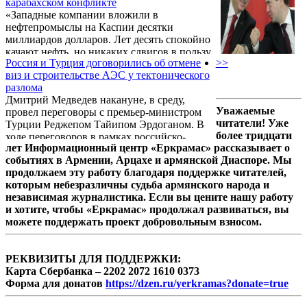
карабахском конфликте
словам депутата, государство, согласно
«Западные компании вложили в
существующему законодательству, отобрало
нефтепромыслы на Каспии десятки
у правительства инструменты сдерживания
миллиардов долларов. Лет десять спокойно
инфляции в пользу "независимых органов",
качают нефть, но никаких сдвигов в пользу
таких, как Комиссия по защите
Россия и Турция договорились об отмене
>>
Азербайджана в карабахском вопросе как не
экономической конкуренции, Комиссия по
виз и строительстве АЭС у тектонического
было, так и нет. С уверенностью можно
регулированию общественных услуг и
разлома
сказать, что прогресса в урегулировании
Центральный банк.
Дмитрий Медведев накануне, в среду,
карабахского конфликта в выгодном для
Уважаемые
провел переговоры с премьер-министром
Баку ключе не будет», - считает известный
читатели! Уже
Турции Реджепом Тайипом Эрдоганом. В
российский политолог Зураб Тодуа, статья
более тридцати
ходе переговоров в рамках российско-
которого была опубликована в газете
лет Информационный центр «Еркрамас» рассказывает о
турецкого совета сотрудничества высшего
«Независимая Молдова».
событиях в Армении, Арцахе и армянской Диаспоре. Мы
уровня в Кремле стороны договорились
продолжаем эту работу благодаря поддержке читателей,
отменить визы для граждан обеих стран, а
которым небезразличны судьба армянского народа и
также подтвердили готовность, несмотря на
независимая журналистика. Если вы цените нашу работу
события в Японии, строительства на
и хотите, чтобы «Еркрамас» продолжал развиваться, вы
территории Турции первой атомной АЭС.
можете поддержать проект добровольным взносом.
Однако Россия отказалась снизить цену на
газ для Турции, если та не изменит своей
позиции по "Южному потоку".
РЕКВИЗИТЫ ДЛЯ ПОДДЕРЖКИ:
Карта Сбербанка – 2202 2072 1610 0373
Форма для донатов
https://dzen.ru/yerkramas?donate=true