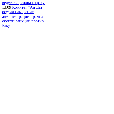
ведут его режим к краху
13:09
Комитет "Ай Дат"
осудил намерение
администрации Трампа
обойти санкции против
Баку