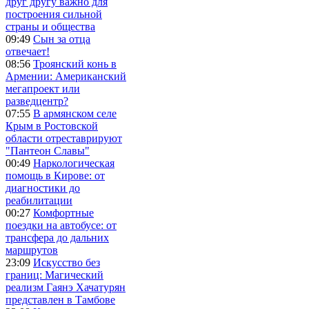
друг другу важно для
построения сильной
страны и общества
09:49
Сын за отца
отвечает!
08:56
Троянский конь в
Армении: Американский
мегапроект или
разведцентр?
07:55
В армянском селе
Крым в Ростовской
области отреставрируют
"Пантеон Славы"
00:49
Наркологическая
помощь в Кирове: от
диагностики до
реабилитации
00:27
Комфортные
поездки на автобусе: от
трансфера до дальних
маршрутов
23:09
Искусство без
границ: Магический
реализм Гаянэ Хачатурян
представлен в Тамбове