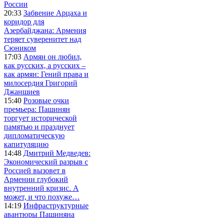
России
20:33
Забвение Арцаха и
коридор для
Азербайджана: Армения
теряет суверенитет над
Сюником
17:03
Армян он любил,
как русских, а русских –
как армян: Гений права и
милосердия Григорий
Джаншиев
15:40
Розовые очки
премьера: Пашинян
торгует исторической
памятью и празднует
дипломатическую
капитуляцию
14:48
Дмитрий Медведев:
Экономический разрыв с
Россией вызовет в
Армении глубокий
внутренний кризис. А
может, и что похуже…
14:19
Инфраструктурные
авантюры Пашиняна