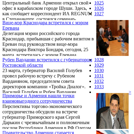
Центральный банк Армении открыл свой
1025
современного гостиничного комплекса. И
офис в карабахском городе Шуши. Здесь,
1026
это не единственные, но наиболее зримые
как сообщает корреспондент ИА REGNUM
1027
на сегодня приметы созидания.
в Степанакерте, состоялся семинар-
Вице-мэр Краснодара встретился с мэром
совещание, посвященный экономической
Еревана
ситуации в Нагорном Карабахе и Армении
Делегация мэрии российского города
в контексте процессов на мировом рынке. В
Краснодар, прибывшая с рабочим визитом в
обсуждениях приняли участие премьер-
Ереван под руководством вице-мэра
министр НКР Ара Арутюнян, председатель
Краснодара Виктора Бондаря, сегодня, 25
Центрального банка Армении Артур
марта, встретилась с мэром Еревана
Джавадян, члены правительства НКР и
Рубен Варданян встретился с губернатором
1028
Кареном Карапетяном и представила опыт
совета ЦБ Армении, предприниматели.
Ростовской области
1029
управления городской экономикой,
23 марта, губернатор Василий Голубев
1030
накопленный за последние годы.
провел рабочую встречу с Рубеном
1031
Варданяном, председателем совета
1032
директоров компании «Тройка Диалог».
1033
Василий Голубев и Рубен Варданян
>
Приморье и Армения нашли точки
обсудили вопросы дальнейшего
взаимовыгодного сотрудничества
сотрудничества Ростовской области с этой
Перспективы торгово-экономического
крупнейшей консалтинговой компанией.
сотрудничества обсудили на встрече
губернатор Приморского края Сергей
Дарькин с чрезвычайным и полномочным
послом Республики Армения в РФ Олегом
Правительство Армении старается
Есаяном.