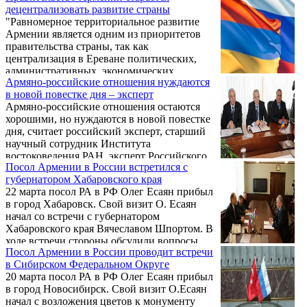
децентрализовать развитие страны
"Равномерное территориальное развитие
Армении является одним из приоритетов
правительства страны, так как
централизация в Ереване политических,
административных, экономических,
Армяно-российские отношения нуждаются
социальных и культурных богатств
в новой повестке дня – эксперт
препятствует развитию как самой столицы,
Армяно-российские отношения остаются
так и республики в целом", - заявил
хорошими, но нуждаются в новой повестке
премьер-министр Армении Тигран
дня, считает российский эксперт, старший
Саркисян 23 марта на презентации проекта
научный сотрудник Института
концепции территориального развития
востоковедения РАН, эксперт Российского
страны. Как сообщает пресс-служба
Посол Армении в России встретился с
института стратегических исследований
правительства Армении, в этой связи
губернатором Хабаровского края
Александр Скаков.
премьер подчеркнул три главные задачи, ...
22 марта посол РА в РФ Олег Есаян прибыл
в город Хабаровск. Свой визит О. Есаян
начал со встречи с губернатором
Хабаровского края Вячеславом Шпортом. В
ходе встречи стороны обсудили вопросы
Посол Армении в России проводит встречи
регионального сотрудничества.
в Сибирском Федеральном Округе
20 марта посол РА в РФ Олег Есаян прибыл
в город Новосибирск. Свой визит О.Есаян
начал с возложения цветов к монументу