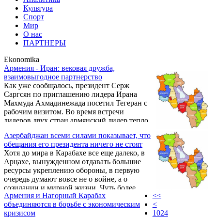
Культура
Спорт
Мир
О нас
ПАРТНЕРЫ
Ekonomika
Армения - Иран: вековая дружба,
взаимовыгодное партнерство
Как уже сообщалось, президент Серж
Саргсян по приглашению лидера Ирана
Махмуда Ахмадинежада посетил Тегеран с
рабочим визитом. Во время встречи
лидеров двух стран армянский лидер тепло
поздравил президента ИРИ и иранский
Азербайджан всеми силами показывает, что
народ с праздником Новруза и высказал
обещания его президента ничего не стоят
добрые пожелания от себя лично и от
Хотя до мира в Карабахе все еще далеко, в
имени всего армянского народа.
Арцахе, вынужденном отдавать большие
ресурсы укреплению обороны, в первую
очередь думают вовсе не о войне, а о
созидании и мирной жизни. Чуть более
Армения и Нагорный Карабах
<<
месяца осталось до открытия нового
объединяются в борьбе с экономическим
<
аэропорта в Степанакерте. В столице
кризисом
1024
республики идет строительство