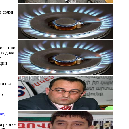
в связи
дованию
ля дала
у
кции
 из-за
ру
вку
на рынке