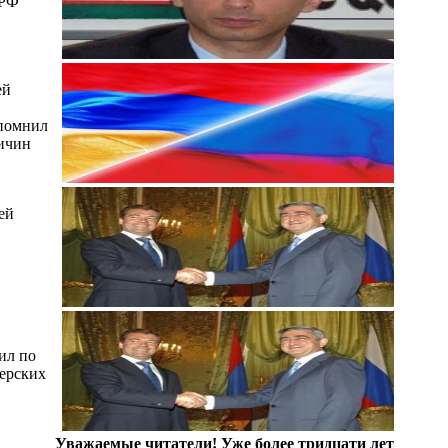
АРФ
ей
апомнил
ричин
ей
ил по
ерских
Уважаемые читатели! Уже более тридцати лет