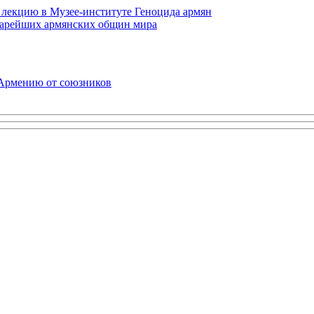
 лекцию в Музее-институте Геноцида армян
старейших армянских общин мира
 Армению от союзников