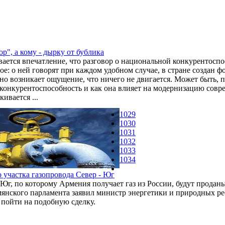
р", а кому - дырку от бублика
ается впечатление, что разговор о национальной конкурентоспо
ое: о ней говорят при каждом удобном случае, в стране создан 
но возникает ощущение, что ничего не двигается. Может быть, по
конкурентоспособность и как она влияет на модернизацию совр
ивается ...
1029
1030
1031
1032
1033
1034
 участка газопровода Север - Юг
Юг, по которому Армения получает газ из России, будут проданы
рмянского парламента заявил министр энергетики и природных р
пойти на подобную сделку.