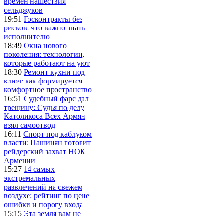
времен нашествия
сельджуков
19:51
Госконтракты без
рисков: что важно знать
исполнителю
18:49
Окна нового
поколения: технологии,
которые работают на уют
18:30
Ремонт кухни под
ключ: как формируется
комфортное пространство
16:51
Судебный фарс дал
трещину: Судья по делу
Католикоса Всех Армян
взял самоотвод
16:11
Спорт под каблуком
власти: Пашинян готовит
рейдерский захват НОК
Армении
15:27
14 самых
экстремальных
развлечений на свежем
воздухе: рейтинг по цене
ошибки и порогу входа
15:15
Эта земля вам не