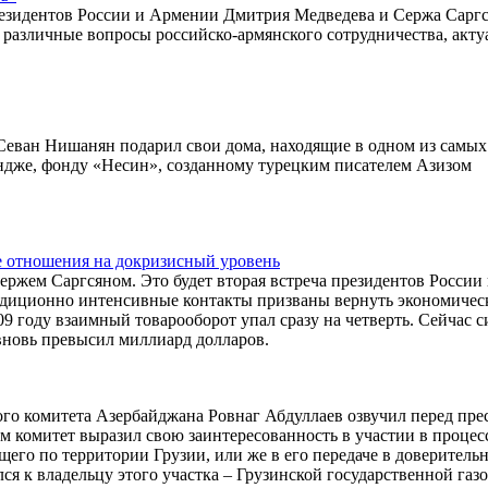
президентов России и Армении Дмитрия Медведева и Сержа Саргс
и различные вопросы российско-армянского сотрудничества, акт
Севан Нишанян подарил свои дома, находящие в одном из самых
ндже, фонду «Несин», созданному турецким писателем Азизом
 отношения на докризисный уровень
ержем Саргсяном. Это будет вторая встреча президентов России
адиционно интенсивные контакты призваны вернуть экономичес
9 году взаимный товарооборот упал сразу на четверть. Сейчас 
 вновь превысил миллиард долларов.
ого комитета Азербайджана Ровнаг Абдуллаев озвучил перед пре
им комитет выразил свою заинтересованность в участии в процес
его по территории Грузии, или же в его передаче в доверитель
я к владельцу этого участка – Грузинской государственной газ