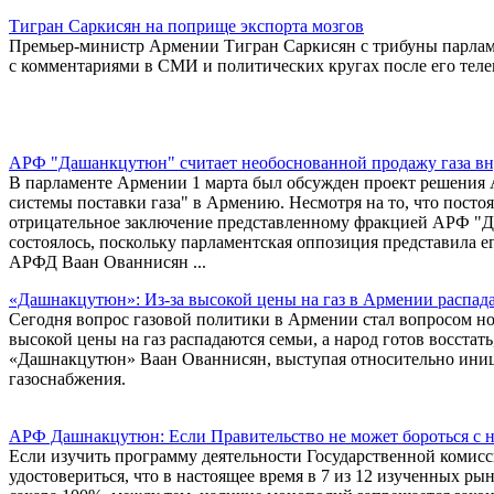
Тигран Саркисян на поприще экспорта мозгов
Премьер-министр Армении Тигран Саркисян с трибуны парламе
с комментариями в СМИ и политических кругах после его тел
АРФ "Дашанкцутюн" считает необоснованной продажу газа вн
В парламенте Армении 1 марта был обсужден проект решения
системы поставки газа" в Армению. Несмотря на то, что посто
отрицательное заключение представленному фракцией АРФ "Д
состоялось, поскольку парламентская оппозиция представила 
АРФД Ваан Ованнисян ...
«Дашнакцутюн»: Из-за высокой цены на газ в Армении распада
Сегодня вопрос газовой политики в Армении стал вопросом ном
высокой цены на газ распадаются семьи, а народ готов восста
«Дашнакцутюн» Ваан Ованнисян, выступая относительно ини
газоснабжения.
АРФ Дашнакцутюн: Если Правительство не может бороться с н
Если изучить программу деятельности Государственной комисс
удостовериться, что в настоящее время в 7 из 12 изученных р