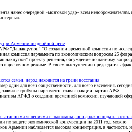
нта нанес очередной «мозговой удар» всем недоброжелателям, 
еинтервью.
утри Армении по двойной цене
 АРФ "Дашакцутюн" "О создании временной комиссии по иссле
янная комиссия парламента по экономическим вопросам 25 февра
ашнакцутюн" проекту решения, обсуждение по данному вопрос
его в досрочном режиме. В своем выступлении председатель фра
ются семьи, народ находится на грани восстания
ер один для всей общественности, для всего населения, сегодня
ть, заявил с трибуны парламента глава фракции партии АРФ
циативы АРФД о создании временной комиссии, изучающей сфе
егативными явлениями в экономике, оно должно подать в отста
ии по защите экономической конкуренции на 2011 год, можно
ынков Армении наблюдается высокая концентрация, в частности, 