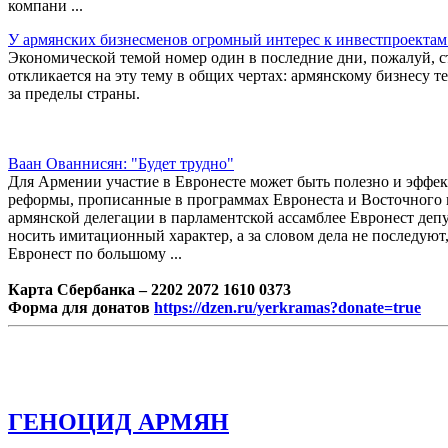
компани ...
У армянских бизнесменов огромный интерес к инвестпроектам
Экономической темой номер один в последние дни, пожалуй, с
откликается на эту тему в общих чертах: армянскому бизнесу т
за пределы страны.
Ваан Ованнисян: "Будет трудно"
Для Армении участие в Евронесте может быть полезно и эффек
реформы, прописанные в программах Евронеста и Восточного п
армянской делегации в парламентской ассамблее Евронест д
носить имитационный характер, а за словом дела не последуют
Евронест по большому ...
Карта Сбербанка – 2202 2072 1610 0373
Форма для донатов
https://dzen.ru/yerkramas?donate=true
ГЕНОЦИД АРМЯН