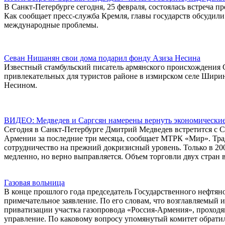
В Санкт-Петербурге сегодня, 25 февраля, состоялась встреча 
Как сообщает пресс-служба Кремля, главы государств обсудил
международные проблемы.
Севан Нишанян свои дома подарил фонду Азиза Несина
Известный стамбульский писатель армянского происхождения 
привлекательных для туристов районе в измирском селе Шири
Несином.
ВИДЕО: Медведев и Саргсян намерены вернуть экономические
Сегодня в Санкт-Петербурге Дмитрий Медведев встретится с С
Армении за последние три месяца, сообщает МТРК «Мир». Тр
сотрудничество на прежний докризисный уровень. Только в 200
медленно, но верно выправляется. Объем торговли двух стран
Газовая вольница
В конце прошлого года председатель Государственного нефтян
примечательное заявление. По его словам, что возглавляемый 
приватизации участка газопровода «Россия-Армения», проходящ
управление. По каковому вопросу упомянутый комитет обратилс