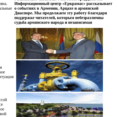
яна.
Информационный центр «Еркрамас» рассказывает
уальные
о событиях в Армении, Арцахе и армянской
Диаспоре. Мы продолжаем эту работу благодаря
поддержке читателей, которым небезразличны
судьба армянского народа и независимая
 и
кое
ситуация
ссой
се
ное
овой