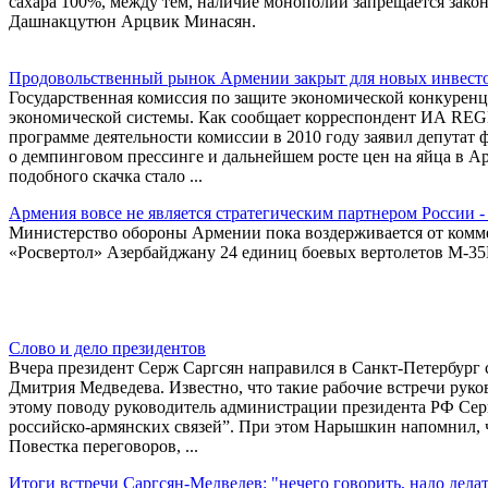
сахара 100%, между тем, наличие монополий запрещается зако
Дашнакцутюн Арцвик Минасян.
Продовольственный рынок Армении закрыт для новых инвесто
Государственная комиссия по защите экономической конкурен
экономической системы. Как сообщает корреспондент ИА REGN
программе деятельности комиссии в 2010 году заявил депута
о демпинговом прессинге и дальнейшем росте цен на яйца в А
подобного скачка стало ...
Армения вовсе не является стратегическим партнером России 
Министерство обороны Армении пока воздерживается от комм
«Росвертол» Азербайджану 24 единиц боевых вертолетов М-3
Слово и дело президентов
Вчера президент Серж Саргсян направился в Санкт-Петербург 
Дмитрия Медведева. Известно, что такие рабочие встречи руко
этому поводу руководитель администрации президента РФ Се
российско-армянских связей”. При этом Нарышкин напомнил, ч
Повестка переговоров, ...
Итоги встречи Саргсян-Медведев: "нечего говорить, надо дела