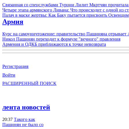
Связанная со спецслужбами Турции Лилит Мкртчян прочитала
Четыре этапа армянского Ливана: Что происходит с одной из 
Палач в маске жертвы: Как Баку пытается присвоить Освенцим
Армия
Курс на самоуничтожение: правительство Пашиняна отрывает
Никол Пашинян переходит к формуле "вечного" правления
Армения и ОДКБ приближаются к точке невозврата
Регистрация
Войти
РАСШИРЕННЫЙ ПОИСК
лента новостей
20:37
Такого как
Пашинян не было со