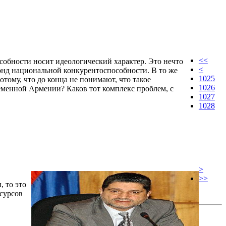
<<
собности носит идеологический характер. Это нечто
<
фонд национальной конкурентоспособности. В то же
1025
тому, что до конца не понимают, что такое
1026
еменной Армении? Каков тот комплекс проблем, с
1027
1028
>
>>
, то это
есурсов