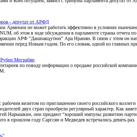
нами и Конституцией, заявил с трибуны парламента депутат от 
ров - депутат от АРФД
ции Армении не может работать эффективно в условиях нынешн
UM, об этом в ходе обсуждения в парламенте страны отчета по
т фракции АРФ "Дашнакцутюн" Ара Нранян. В связи с этим он н
рмении перед Новым годом. По его словам, одной из главных п
- Рубен Меграбян
ентариев по поводу информации о продаже российской компани
5М.
с рабочим визитом по приглашению своего российского коллеги
водителей двух стран приобрели регулярный характер. Как замет
ргей Нарышкин, они придают “хороший импульс развитию партн
то в прошлом году Саргсян и Медведев встречались девять раз.
ть"