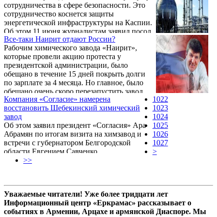
сотрудничества в сфере безопасности. Это
сотрудничество коснется защиты
энергетической инфраструктуры на Каспии.
Об этом 11 июня журналистам заявил посол
Все-таки Наирит отдают России?
США в Баку Мэтью Брайза. "У нас богатый
Рабочим химического завода «Наирит»,
опыт в этой области, и мы готовы передать
которые провели акцию протеста у
его Азербайджану", - сказал он.
президентской администрации, было
обещано в течение 15 дней покрыть долги
по зарплате за 4 месяца. Но главное, было
обещано очень скоро перезапустить завод,
Компания «Согласие» намерена
1022
который простаивает уже довольно долго.
восстановить Шебекинский химический
1023
завод
1024
Об этом заявил президент «Согласия» Ара
1025
Абрамян по итогам визита на химзавод и
1026
встречи с губернатором Белгородской
1027
области Евгением Савченко.
>
>>
Уважаемые читатели! Уже более тридцати лет
Информационный центр «Еркрамас» рассказывает о
событиях в Армении, Арцахе и армянской Диаспоре. Мы