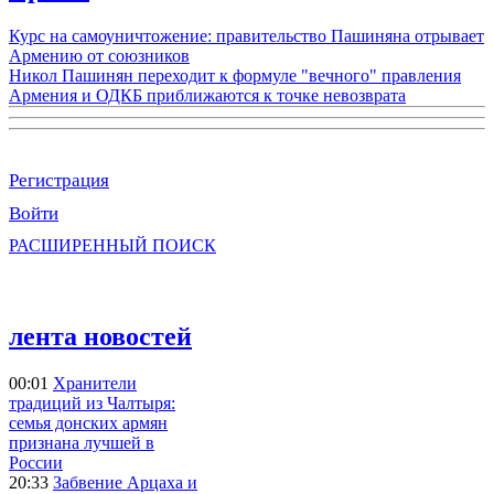
Курс на самоуничтожение: правительство Пашиняна отрывает
Армению от союзников
Никол Пашинян переходит к формуле "вечного" правления
Армения и ОДКБ приближаются к точке невозврата
Регистрация
Войти
РАСШИРЕННЫЙ ПОИСК
лента новостей
00:01
Хранители
традиций из Чалтыря:
семья донских армян
признана лучшей в
России
20:33
Забвение Арцаха и