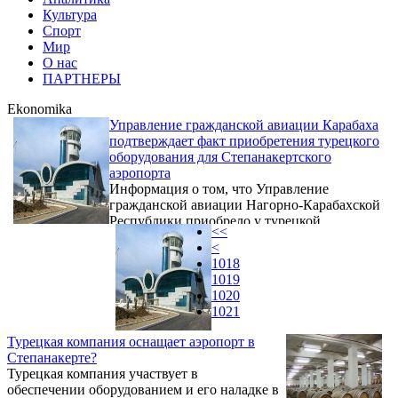
Культура
Спорт
Мир
О нас
ПАРТНЕРЫ
Ekonomika
Управление гражданской авиации Карабаха
подтверждает факт приобретения турецкого
оборудования для Степанакертского
аэропорта
Информация о том, что Управление
гражданской авиации Нагорно-Карабахской
Республики приобрело у турецкой
<<
компании оборудование для аэропорта
<
Степанакерта, соответствует
1018
действительности. Об этом в беседе с
1019
корреспондентом Новости Армении -
1020
NEWS.am заявил начальник Главного
1021
управления гражданской авиации Нагорно-
Карабахской Республики Дмитрий
Турецкая компания оснащает аэропорт в
Адбашян.
Степанакерте?
Турецкая компания участвует в
обеспечении оборудованием и его наладке в