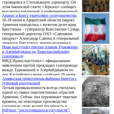
строящемся в Степанакерте аэропорту. Об
этом бакинской газете «Зеркало» сообщил
высокопоставленный и информированный
Арарат и Брест укрепляют сотрудничество
источник в МИД Турции.
16-18 июня в Араратской области (марзе)
Армении находилась с визитом делегация
Брестчины – губернатор Константин Сумар,
генеральный директор ОАО «Савушкин
продукт» Александр Савчиц и генеральный
директор Брестского ликеро-водочного
Иран выступает против планов Туркмении
завода «Белалко» Александр Романовский.
и Азербайджана по Транскаспийскому
газопроводу
МИД Ирана выступил с официальным
заявлением против прокладки газопровода
между Туркменией и Азербайджаном по
дну Каспийского моря, сообщает 20 июня
Армянская трикотажная фабрика борется с
грузинское издание The Messenger Online.
турецкой продукцией
Иранская сторона настаивает, что любые
Легкая промышленность всегда считалась
важные решения по этому вопросу должны
одной из самых перспективных отраслей
приниматься только после совместного
Армении. Сейчас она переживает тяжелые
соглашения и согласия всех пяти
времена, но некоторые производства
прикаспийских стран. Тегеран призвал не
сохранили свою жизнеспособность и
преувеличивать попытки других стран, в
Рейтинг "несостоявшихся государств":
сегодня составляют программы по
частности, США для участия в каком-либо