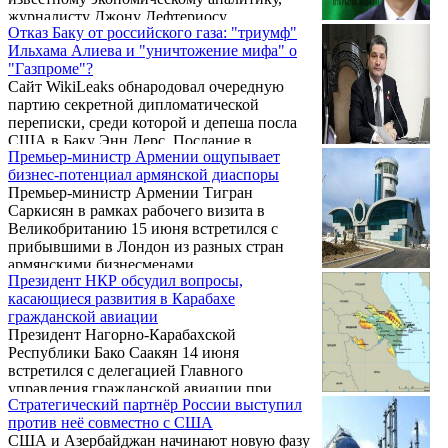
журналисту Джону Дефтериосу.
Отказ Баку от российского газа: "триумф"
Неофициальный перевод интервью
Ильхама Алиева и "уничтожение мифа" о
премьера предоставила пресс-служба
"Газпроме"?
правительства.
Сайт WikiLeaks обнародовал очередную
партию секретной дипломатической
переписки, среди которой и депеша посла
США в Баку Энн Дерс. Послание в
Премьер-министр Армении ощупывает
Вашингтон датировано 2008 годом и
бизнес-потенциал армянской диаспоры
повествует о метаморфозах в поведении
Премьер-министр Армении Тигран
властей Азербайджана на фоне резкого
Саркисян в рамках рабочего визита в
потока нефтяных доходов, сообщает портал
Великобританию 15 июня встретился с
contact.az
прибывшими в Лондон из разных стран
армянскими бизнесменами.
Президент НКР обсудил вопросы,
касающиеся развития в Карабахе
гражданской авиации
Президент Нагорно-Карабахской
Республики Бако Саакян 14 июня
встретился с делегацией Главного
управления гражданской авиации при
Стратегический партнёр России выступил
правительстве Республики Армения,
против неё совместно с США
возглавляемой главой структуры Артемом
США и Азербайджан начинают новую фазу
Мовсесяном.