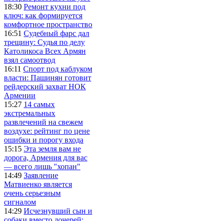
18:30
Ремонт кухни под
ключ: как формируется
комфортное пространство
16:51
Судебный фарс дал
трещину: Судья по делу
Католикоса Всех Армян
взял самоотвод
16:11
Спорт под каблуком
власти: Пашинян готовит
рейдерский захват НОК
Армении
15:27
14 самых
экстремальных
развлечений на свежем
воздухе: рейтинг по цене
ошибки и порогу входа
15:15
Эта земля вам не
дорога, Армения для вас
— всего лишь "хопан"
14:49
Заявление
Матвиенко является
очень серьезным
сигналом
14:29
Исчезнувший сын и
собаки вместо дочерей: