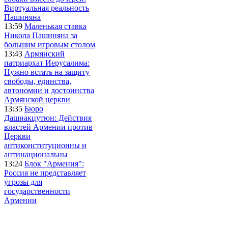
Виртуальная реальность
Пашиняна
13:59
Маленькая ставка
Никола Пашиняна за
большим игровым столом
13:43
Армянский
патриархат Иерусалима:
Нужно встать на защиту
свободы, единства,
автономии и достоинства
Армянской церкви
13:35
Бюро
Дашнакцутюн: Действия
властей Армении против
Церкви
антиконституционны и
антинациональны
13:24
Блок "Армения":
Россия не представляет
угрозы для
государственности
Армении