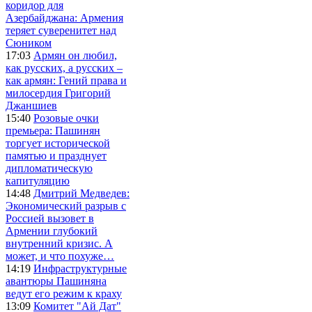
коридор для
Азербайджана: Армения
теряет суверенитет над
Сюником
17:03
Армян он любил,
как русских, а русских –
как армян: Гений права и
милосердия Григорий
Джаншиев
15:40
Розовые очки
премьера: Пашинян
торгует исторической
памятью и празднует
дипломатическую
капитуляцию
14:48
Дмитрий Медведев:
Экономический разрыв с
Россией вызовет в
Армении глубокий
внутренний кризис. А
может, и что похуже…
14:19
Инфраструктурные
авантюры Пашиняна
ведут его режим к краху
13:09
Комитет "Ай Дат"