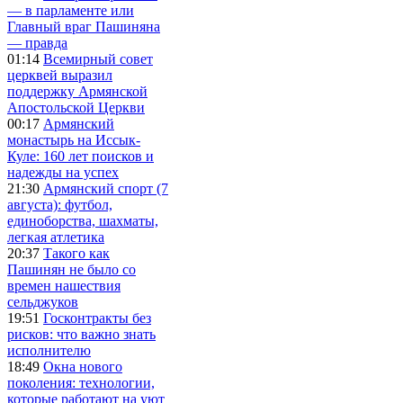
— в парламенте или
Главный враг Пашиняна
— правда
01:14
Всемирный совет
церквей выразил
поддержку Армянской
Апостольской Церкви
00:17
Армянский
монастырь на Иссык-
Куле: 160 лет поисков и
надежды на успех
21:30
Армянский спорт (7
августа): футбол,
единоборства, шахматы,
легкая атлетика
20:37
Такого как
Пашинян не было со
времен нашествия
сельджуков
19:51
Госконтракты без
рисков: что важно знать
исполнителю
18:49
Окна нового
поколения: технологии,
которые работают на уют