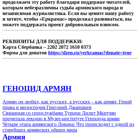
продолжаем эту работу благодаря поддержке читателей,
которым небезразличны судьба армянского народа и
независимая журналистика. Если вы цените нашу работу
и хотите, чтобы «Еркрамас» продолжал развиваться, вы
можете поддержать проект добровольным взносом.
РЕКВИЗИТЫ ДЛЯ ПОДДЕРЖКИ:
Карта Сбербанка – 2202 2072 1610 0373
Форма для донатов
https://dzen.ru/yerkramas?donate=true
ГЕНОЦИД АРМЯН
Армян он любил, как русских, а русских – как армян: Гений
права и милосердия Григорий Джаншиев
Связанная со спецслужбами Турции Лилит Мкртчян
прочитала лекцию в Музее-институте Геноцида армян
Четыре этапа армянского Ливана: Что происходит с одной из
старейших армянских общин мира
Армия