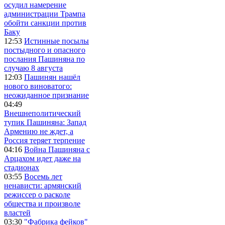
осудил намерение
администрации Трампа
обойти санкции против
Баку
12:53
Истинные посылы
постыдного и опасного
послания Пашиняна по
случаю 8 августа
12:03
Пашинян нашёл
нового виноватого:
неожиданное признание
04:49
Внешнеполитический
тупик Пашиняна: Запад
Армению не ждет, а
Россия теряет терпение
04:16
Война Пашиняна с
Арцахом идет даже на
стадионах
03:55
Восемь лет
ненависти: армянский
режиссер о расколе
общества и произволе
властей
03:30
"Фабрика фейков"