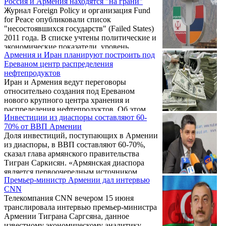
Россия и Армения находятся "на грани"
вытеснению продукции турецкого и
решении в этом направлении.
Журнал Foreign Policy и организация Fund
китайского производства. Одним из таких
for Peace опубликовали список
предприятий является трикотажная фабрика
"несостоявшихся государств" (Failed States)
«Тосп», куда Министерство экономики
2011 года. В списке учтены политические и
организовало визит для журналистов.
экономические показатели, уровень
Отметим, что компания в основном
Армения и Иран планируют построить под
эффективности государственного
работает с материалами,
Ереваном центр распределения
управления, демографические процессы,
импортированными из Турции, хотя все
нефтепродуктов
вовлеченность во внутренние и
остальные ...
Иран и Армения ведут переговоры
международные конфликты, уровень
относительно создания под Ереваном
защищенности прав человека, а также
нового крупного центра хранения и
другие показатели для 177 стран.
распределения нефтепродуктов. Об этом
Инвестиции из диаспоры составляют 60-
иранскому агентству Mehr заявил
70% от ВВП Армении
генеральный директор иранской
Доля инвестиций, поступающих в Армении
национальной компании по производству и
из диаспоры, в ВВП составляют 60-70%,
распределению нефтепродуктов Джалиль
сказал глава армянского правительства
Салари.
Тигран Саркисян. «Армянская диаспора
является первоочередным источником
Премьер-министр Армении дал интервью
инвестиций для Армении», - сказал он
CNN
накануне в интервью телекомпании CNN.
Телекомпания CNN вечером 15 июня
транслировала интервью премьер-министра
Армении Тиграна Саргсяна, данное
известному экономическому аналитику,