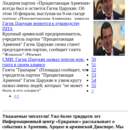
Лидером партии «Процветающая Армения»
всегда был и остается Гагик Царукян. Об
этом 10 февраля, выступая на 9-ом съезде
партии «Процветающая Армения», заявила
Гагик Царукян вернется к руководству
глава ее парламентской фракции Наира
ППА
Зограбян.
Крупный армянский предприниматель,
учредитель партии "Процветающая
Армения" Гагик Царукян снова станет
председателем партии, сообщает газета
"Жаманак" (Время).
СМИ: Гагик Царукян назвал персон нон-
50
грата в своем альянсе
51
Газета "Грапарак" (Площадь) сообщает, что
52
учредитель партии "Процветающая
53
Армения" Гагик Царукян в узком кругу
54
назвал имена людей, которых "не может
55
быть в его альянсе".
>
>>
Уважаемые читатели! Уже более тридцати лет
Информационный центр «Еркрамас» рассказывает о
событиях в Армении, Арцахе и армянской Диаспоре. Мы