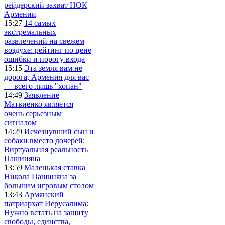
рейдерский захват НОК
Армении
15:27
14 самых
экстремальных
развлечений на свежем
воздухе: рейтинг по цене
ошибки и порогу входа
15:15
Эта земля вам не
дорога, Армения для вас
— всего лишь "хопан"
14:49
Заявление
Матвиенко является
очень серьезным
сигналом
14:29
Исчезнувший сын и
собаки вместо дочерей:
Виртуальная реальность
Пашиняна
13:59
Маленькая ставка
Никола Пашиняна за
большим игровым столом
13:43
Армянский
патриархат Иерусалима:
Нужно встать на защиту
свободы, единства,