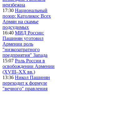
неизбежна
17:30
Национальный
позор: Католикос Всех
Армян на скамье
подсудимых
16:40
МИД России:
Пашинян уготовил
Армении роль
"низкозатратного
предприятия" Запада
15:07
Роль России в
освобождении Армении
(XVIII–XX вв.)
13:36
Никол Пашинян
переходит к формуле
"вечного" правления