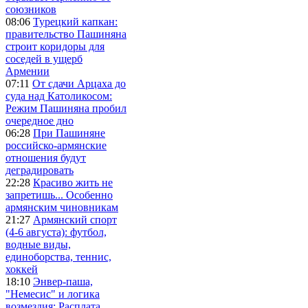
союзников
08:06
Турецкий капкан:
правительство Пашиняна
строит коридоры для
соседей в ущерб
Армении
07:11
От сдачи Арцаха до
суда над Католикосом:
Режим Пашиняна пробил
очередное дно
06:28
При Пашиняне
российско-армянские
отношения будут
деградировать
22:28
Красиво жить не
запретишь... Особенно
армянским чиновникам
21:27
Армянский спорт
(4-6 августа): футбол,
водные виды,
единоборства, теннис,
хоккей
18:10
Энвер-паша,
"Немесис" и логика
возмездия: Расплата