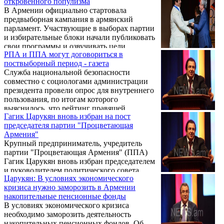
откровенного популизма
В Армении официально стартовала
предвыборная кампания в армянский
парламент. Участвующие в выборах партии
и избирательные блоки начали публиковать
свои программы и озвучивать цели,
РПА и ППА могут договориться в
которые они намерены реализовать, в
поствыборный период - газета
случае победы на выборах.
Служба национальной безопасности
совместно с социологами администрации
президента провели опрос для внутреннего
пользования, по итогам которого
выяснилось, что рейтинг правящей
Гагик Царукян вновь избран на пост
Республиканской партии Армении крайне
председателя партии "Процветающая
низок, пишет газета "Жаманак" (Время).
Армения"
Крупный предприниматель, учредитель
партии "Процветающая Армения" (ППА)
Гагик Царукян вновь избран председателем
и руководителем политического совета
Царукян: В условиях экономического
ППА. Выборы прошли в ходе IX
кризиса нужно заморозить в Армении
очередного съезда партии "Процветающая
накопительные пенсионные фонды
Армения" в пятницу.
В условиях экономического кризиса
необходимо заморозить деятельность
накопительных пенсионных фондов. Об