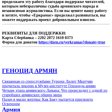
продолжаем эту работу благодаря поддержке читателей,
которым небезразличны судьба армянского народа и
независимая журналистика. Если вы цените нашу работу
и хотите, чтобы «Еркрамас» продолжал развиваться, вы
можете поддержать проект добровольным взносом.
РЕКВИЗИТЫ ДЛЯ ПОДДЕРЖКИ:
Карта Сбербанка – 2202 2072 1610 0373
Форма для донатов
https://dzen.ru/yerkramas?donate=true
ГЕНОЦИД АРМЯН
Связанная со спецслужбами Турции Лилит Мкртчян
прочитала лекцию в Музее-институте Геноцида армян
Четыре этапа армянского Ливана: Что происходит с одной из
старейших армянских общин мира
Палач в маске жертвы: Как Баку пытается присвоить
Освенцим
Армия