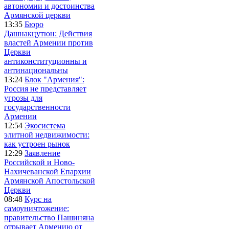
автономии и достоинства
Армянской церкви
13:35
Бюро
Дашнакцутюн: Действия
властей Армении против
Церкви
антиконституционны и
антинациональны
13:24
Блок "Армения":
Россия не представляет
угрозы для
государственности
Армении
12:54
Экосистема
элитной недвижимости:
как устроен рынок
12:29
Заявление
Российской и Ново-
Нахичеванской Епархии
Армянской Апостольской
Церкви
08:48
Курс на
самоуничтожение:
правительство Пашиняна
отрывает Армению от