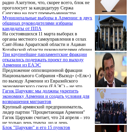
радио Азатутюн, что, скорее всего, блок не
проголосует за кандидатуру Сержа
Саргсяна на пост премьер-министра.
Муниципальные выборы в Армении: в двух
общинах руководителями избраны
кандидаты от ППА
На состоявшихся 11 марта выборах в
органы местного самоуправления в селах
Саят-Нова Араратской области и Ацаван
Котайкской области руководителями общин
Три крупнейшие парламентские фракции
избраны кандидаты от партии
отказались подержать проект по выходу
«Процветающая Армения» (ППА).
Армении из ЕАЭС
Предложение оппозиционной фракции
Национального Собрания «Выход» («Елк»)
по выходу Армении из Евразийского
экономического союза (ЕАЭС) – не что
Гагик Царукян: мы должны укрепить
иное, как предложение по изменению
экономику Армении и создать условия для
военно-политического курса. Об этом
возвращения мигрантов
заявил сегодня на заседании парламента РА
Крупный армянский предприниматель,
руководитель фракции АРФ
лидер партии "Процветающая Армения"
«Дашнакцутюн» Армен Рустамян.
Гагик Царукян считает, что 24 апреля – это
не только день траура, но и день
Блок "Царукян" и его 15 пунктов
объединения армянского народа.