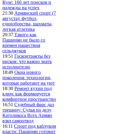
Куле: 160 лет поисков и
надежды на успех
21:30
Армянский спорт (7
августа): футбол,
единоборства, шахматы,
легкая атлетика
20:37
Такого как
Пашинян не было со
времен нашествия
сельджуков
19:51
Госконтракты без
рисков: что важно знать
исполнителю
18:49
Окна нового
поколения: технологии,
которые работают на уют
18:30
Ремонт кухни под
ключ: как формируется
комфортное пространство
16:51
Судебный фарс дал
трещину: Судья по делу
Католикоса Всех Армян
взял самоотвод
16:11
Спорт под каблуком
власти: Пашинян готовит