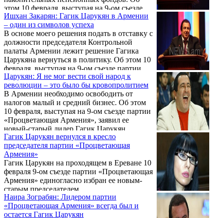
этом 10 февраля, выступая на 9-ом съезде
Ишхан Закарян: Гагик Царукян в Армении
партии «Процветающая Армения», заявил
– один из символов успеха
ее лидер Гагик Царукян.
В основе моего решения подать в отставку с
должности председателя Контрольной
палаты Армении лежит решение Гагика
Царукяна вернуться в политику. Об этом 10
февраля, выступая на 9-ом съезде партии
Царукян: Я не мог вести свой народ к
«Процветающая Армения», заявил бывший
революции – это было бы кровопролитием
глава Контрольной палаты, руководитель
В Армении необходимо освободить от
предвыборного штаба «ПА» Ишхан
налогов малый и средний бизнес. Об этом
Закарян.
10 февраля, выступая на 9-ом съезде партии
«Процветающая Армения», заявил ее
новый-старый лидер Гагик Царукян.
Гагик Царукян вернулся в кресло
председателя партии «Процветающая
Армения»
Гагик Царукян на проходящем в Ереване 10
февраля 9-ом съезде партии «Процветающая
Армения» единогласно избран ее новым-
старым председателем.
Наира Зограбян: Лидером партии
«Процветающая Армения» всегда был и
остается Гагик Царукян