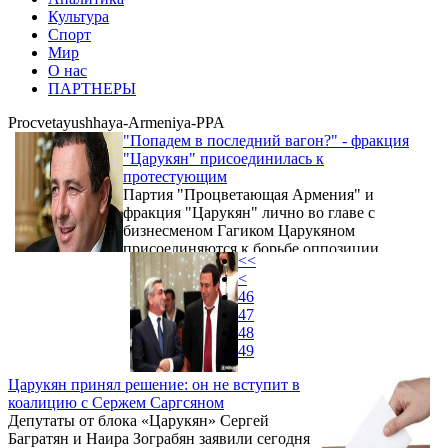
Культура
Спорт
Мир
О нас
ПАРТНЕРЫ
Procvetayushhaya-Armeniya-PPA
"Попадем в последний вагон?" - фракция
"Царукян" присоединилась к
протестующим
Партия "Процветающая Армения" и
фракция "Царукян" лично во главе с
бизнесменом Гагиком Царукяном
присоединяются к борьбе оппозиции
<<
против премьерства Сержа Саргсяна.
<
Сообщение с таким содержанием
46
распространила пресс-служба партии в
47
понедельник.
48
49
Царукян принял решение: он не вступит в
коалицию с Сержем Саргсяном
Депутаты от блока «Царукян» Сергей
Багратян и Наира Зограбян заявили сегодня