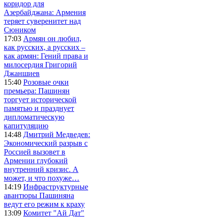
коридор для
Азербайджана: Армения
теряет суверенитет над
Сюником
17:03
Армян он любил,
как русских, а русских –
как армян: Гений права и
милосердия Григорий
Джаншиев
15:40
Розовые очки
премьера: Пашинян
торгует исторической
памятью и празднует
дипломатическую
капитуляцию
14:48
Дмитрий Медведев:
Экономический разрыв с
Россией вызовет в
Армении глубокий
внутренний кризис. А
может, и что похуже…
14:19
Инфраструктурные
авантюры Пашиняна
ведут его режим к краху
13:09
Комитет "Ай Дат"