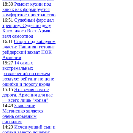
18:30
Ремонт кухни под
ключ: как формируется
комфортное пространство
16:51
Судебный фарс дал
трещину: Судья по делу
Католикоса Всех Армян
взял самоотвод
16:11
Спорт под каблуком
власти: Пашинян готовит
рейдерский захват НОК
Армении
15:27
14 самых
экстремальных
развлечений на свежем
воздухе: рейтинг по цене
ошибки и порогу входа
15:15
Эта земля вам не
дорога, Армения для вас
— всего лишь "хопан"
14:49
Заявление
Матвиенко является
очень серьезным
сигналом
14:29
Исчезнувший сын и
собаки вместо дочерей: