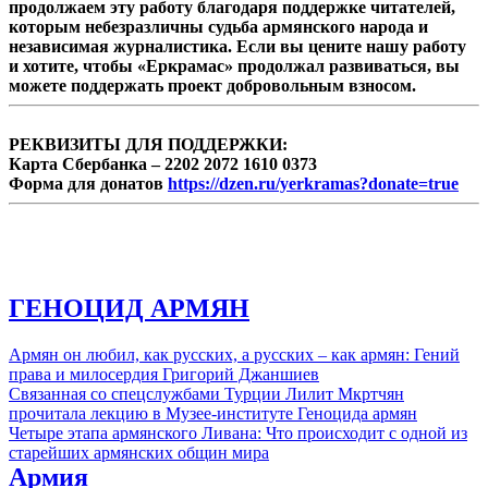
продолжаем эту работу благодаря поддержке читателей,
которым небезразличны судьба армянского народа и
независимая журналистика. Если вы цените нашу работу
и хотите, чтобы «Еркрамас» продолжал развиваться, вы
можете поддержать проект добровольным взносом.
РЕКВИЗИТЫ ДЛЯ ПОДДЕРЖКИ:
Карта Сбербанка – 2202 2072 1610 0373
Форма для донатов
https://dzen.ru/yerkramas?donate=true
ГЕНОЦИД АРМЯН
Армян он любил, как русских, а русских – как армян: Гений
права и милосердия Григорий Джаншиев
Связанная со спецслужбами Турции Лилит Мкртчян
прочитала лекцию в Музее-институте Геноцида армян
Четыре этапа армянского Ливана: Что происходит с одной из
старейших армянских общин мира
Армия