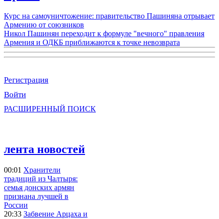
Курс на самоуничтожение: правительство Пашиняна отрывает
Армению от союзников
Никол Пашинян переходит к формуле "вечного" правления
Армения и ОДКБ приближаются к точке невозврата
Регистрация
Войти
РАСШИРЕННЫЙ ПОИСК
лента новостей
00:01
Хранители
традиций из Чалтыря:
семья донских армян
признана лучшей в
России
20:33
Забвение Арцаха и