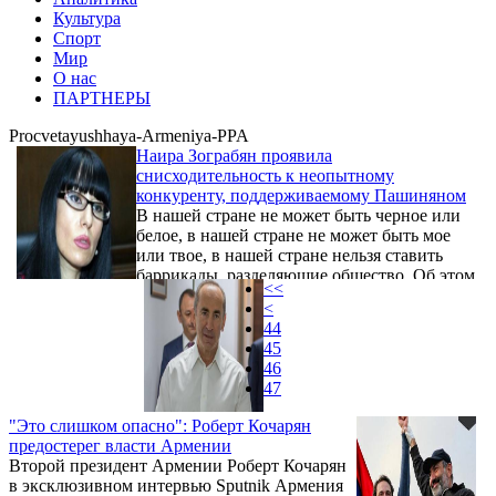
Культура
Спорт
Мир
О нас
ПАРТНЕРЫ
Procvetayushhaya-Armeniya-PPA
Наира Зограбян проявила
снисходительность к неопытному
конкуренту, поддерживаемому Пашиняном
В нашей стране не может быть черное или
белое, в нашей стране не может быть мое
или твое, в нашей стране нельзя ставить
баррикады, разделяющие общество. Об этом
<<
заявила в беседе с журналистами 4 сентября
<
кандидат в мэры Еревана от партии
44
«Процветающая Армения» Наира Зограбян.
45
46
47
"Это слишком опасно": Роберт Кочарян
предостерег власти Армении
Второй президент Армении Роберт Кочарян
в эксклюзивном интервью Sputnik Армения