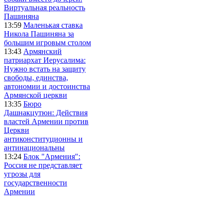
Виртуальная реальность
Пашиняна
13:59
Маленькая ставка
Никола Пашиняна за
большим игровым столом
13:43
Армянский
патриархат Иерусалима:
Нужно встать на защиту
свободы, единства,
автономии и достоинства
Армянской церкви
13:35
Бюро
Дашнакцутюн: Действия
властей Армении против
Церкви
антиконституционны и
антинациональны
13:24
Блок "Армения":
Россия не представляет
угрозы для
государственности
Армении