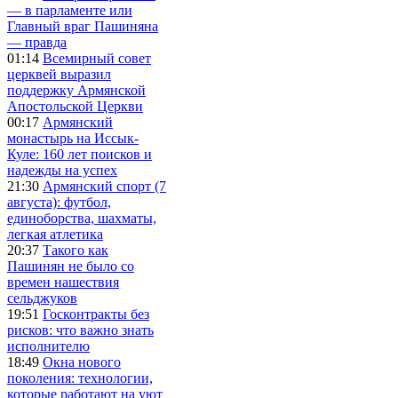
— в парламенте или
Главный враг Пашиняна
— правда
01:14
Всемирный совет
церквей выразил
поддержку Армянской
Апостольской Церкви
00:17
Армянский
монастырь на Иссык-
Куле: 160 лет поисков и
надежды на успех
21:30
Армянский спорт (7
августа): футбол,
единоборства, шахматы,
легкая атлетика
20:37
Такого как
Пашинян не было со
времен нашествия
сельджуков
19:51
Госконтракты без
рисков: что важно знать
исполнителю
18:49
Окна нового
поколения: технологии,
которые работают на уют