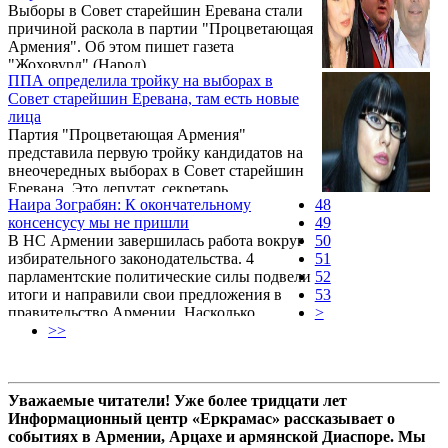
Выборы в Совет старейшин Еревана стали
причиной раскола в партии "Процветающая
Армения". Об этом пишет газета
"Жоховурд" (Народ).
ППА определила тройку на выборах в
Совет старейшин Еревана, там есть новые
лица
Партия "Процветающая Армения"
представила первую тройку кандидатов на
внеочередных выборах в Совет старейшин
Еревана. Это депутат, секретарь
Наира Зограбян: К окончательному
48
политсовета партии ППА Наира Зограбян,
консенсусу мы не пришли
49
обозреватель телекомпании "Кентрон"
В НС Армении завершилась работа вокруг
50
(Центр) Петрос Казарян и политический
избирательного законодательства. 4
51
обозреватель Арман Абовян. Об этом
парламентские политические силы подвели
52
сообщила пресс-служба ППА.
итоги и направили свои предложения в
53
правительство Армении. Насколько
>
оправдались ожидания ППА, в каком
>>
формате она примет участие в выборах – об
этом в беседе с «Арменпресс» рассказала
главный секретарь политсовета ППА Наира
Уважаемые читатели! Уже более тридцати лет
Зограбян.
Информационный центр «Еркрамас» рассказывает о
событиях в Армении, Арцахе и армянской Диаспоре. Мы