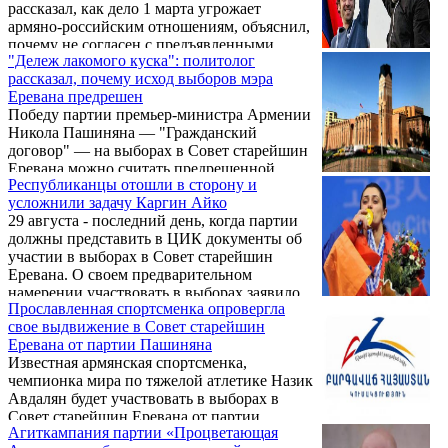
рассказал, как дело 1 марта угрожает
армяно-российским отношениям, объяснил,
почему не согласен с предъявленными
"Дележ лакомого куска": политолог
обвинениями, и признался, кого поведет за
рассказал, почему исход выборов мэра
собой на выборы.
Еревана предрешен
Победу партии премьер-министра Армении
Никола Пашиняна — "Гражданский
договор" — на выборах в Совет старейшин
Еревана можно считать предрешенной,
Республиканцы отошли в сторону и
учитывая сохраняющуюся в обществе
усложнили задачу Каргин Айко
революционную эйфорию. Подобное
29 августа - последний день, когда партии
мнение выразил в интервью Sputnik
должны представить в ЦИК документы об
Армения политолог Ерванд Бозоян.
участии в выборах в Совет старейшин
Еревана. О своем предварительном
намерении участвовать в выборах заявило
Прославленная спортсменка опровергла
более 10 политических сил.
свое выдвижение в Совет старейшин
Еревана от партии Пашиняна
Известная армянская спортсменка,
чемпионка мира по тяжелой атлетике Назик
Авдалян будет участвовать в выборах в
Совет старейшин Еревана от партии
Агиткампания партии «Процветающая
"Процветающая Армения", которую