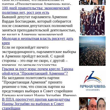
партии «Процветающая Армения» вице-
100 дней правительства: экономической
премьер Мгер Григорян находится в
политики нет, рост цен есть
дискомфортной ситуации: его не допускают
Бывший депутат парламента Армении
к важным встречам и визитам, не поручают
Вардан Бостанджян, который собирается
серьезных дел, никоим образом не
после сложения депутатских полномочий
освещают деятельность. Он изолирован.
заняться преподавательской деятельностью,
не видит в Армении экономической
Молодая и неопытная власть рискует дать
политики и посему затрудняется дать
крен
оценку первых 100 дней деятельности
Если не произойдет ничего
нового правительства.
экстраординарного, парламентские выборы
в Армении пройдут весной. С одной
стороны – это еще не скоро, с другой –
времени, по меркам государства,
Грызня за пост мэра: почем кресло Тарона
нуждающегося в стабильности во всех
обойдется "Процветающей Армении"?
отношениях, крайне мало. Какими могут
На заседании политсовета партии
быть итоги обещанных нам честных
"Процветающая Армения" принято
выборов?
решение о том, что список партии на
предстоящих выборах в Совет старейшин
Еревана возглавит Наира Зограбян. Именно
В ППА протестует против кандидатуры
ее кандидатура стала поводом для
Наиры Зограбян на выборах в Совет
конфликта в партии.
старейшин