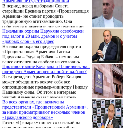
Армения» не будет традиционной
возглавляет Гагик Царукян. Об этом она
В период перед выборами Совета
написала на своей странице в соцсети
старейшин Еревана партия «Процветающая
Facebook.
Армения» не станет проводить
традиционную агиткампанию. Она
собирается применить новые технологии.
Начальник охраны Царукяна освобожден
Об этом пишет газета «Грапарак».
под залог в 20 млн. драмов и с учетом
«добрых слов» в его адрес
Начальник охраны председателя партии
«Процветающая Армения» Гагика
Царукяна – Эдуард Бабаян – немногим
ранее отпущен на свободу из уголовно-
Противостояние Кочаряна и Пашиняна: экс-
исполнительного учреждения, сообщил
президент Армении решил пойти ва-банк?
корреспонденту Aysor.am адвокат Эдуарда
Экс-президент Армении Роберт Кочарян
Бабаяна Армен Мелконян. «Скоро он будет
может объединить вокруг себя все
дома», - сказал адвокат.
оппозиционные премьер-министру Николу
Пашиняну силы. Об этом в интервью
Sputnik Армения сказал руководитель
Во всех органах, где назначены
Армянского филиала Института стран СНГ,
представители «Процветающей Армении»,
политолог Александр Маркаров,
за ними присматривают несколько членов
комментируя заявление Кочаряна о
«Гражданского договора»
возвращении в большую политику.
Газета «Грапарак» пишет со ссылкой на
свои источники, что назначенный от