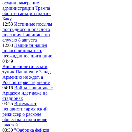
осудил намерение
администрации Трампа
обойти санкции против
Баку
12:53
Истинные посылы
постыдного и опасного
послания Пашиняна по
случаю 8 августа
12:03
Пашинян нашёл
нового виноватого:
неожиданное признание
04:49
Внешнеполитический
тупик Пашиняна: Запад
Армению не ждет, а
Россия теряет терпение
04:16
Война Пашиняна с
Арцахом идет даже на
стадионах
03:55
Восемь лет
ненависти: армянский
режиссер о расколе
общества и произволе
властей
03:30
"Фабрика фейков"