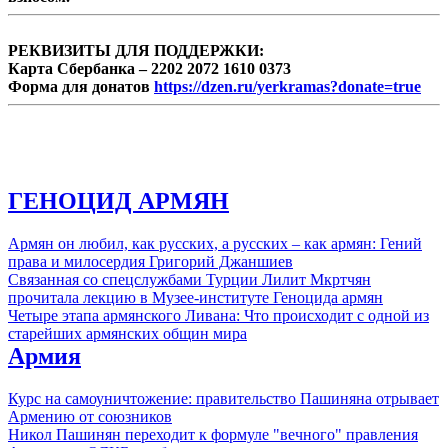
генератора.
РЕКВИЗИТЫ ДЛЯ ПОДДЕРЖКИ:
Карта Сбербанка – 2202 2072 1610 0373
Форма для донатов
https://dzen.ru/yerkramas?donate=true
ГЕНОЦИД АРМЯН
Армян он любил, как русских, а русских – как армян: Гений
права и милосердия Григорий Джаншиев
Связанная со спецслужбами Турции Лилит Мкртчян
прочитала лекцию в Музее-институте Геноцида армян
Четыре этапа армянского Ливана: Что происходит с одной из
старейших армянских общин мира
Армия
Курс на самоуничтожение: правительство Пашиняна отрывает
Армению от союзников
Никол Пашинян переходит к формуле "вечного" правления