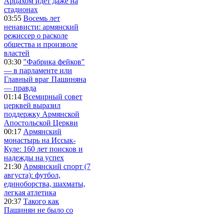
Арцахом идет даже на
стадионах
03:55
Восемь лет
ненависти: армянский
режиссер о расколе
общества и произволе
властей
03:30
"Фабрика фейков"
— в парламенте или
Главный враг Пашиняна
— правда
01:14
Всемирный совет
церквей выразил
поддержку Армянской
Апостольской Церкви
00:17
Армянский
монастырь на Иссык-
Куле: 160 лет поисков и
надежды на успех
21:30
Армянский спорт (7
августа): футбол,
единоборства, шахматы,
легкая атлетика
20:37
Такого как
Пашинян не было со