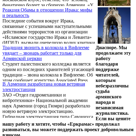
фанатично болеет за сборную Армении. «У
Реакция Обамы в отношении Ирака: мифы
меня одна любовь на всю жизнь –
и реальность
«Спартак». Это связано с тем, как воспитал
Последние события вокруг Ирака,
меня отец. Он был профессиональным
связанные с успешными наступательными
футболистом, играл за грозненский
действиями террористов из организации
«Нефтяник». Отец привил мне любовь к
«Исламское государство Ирака и Леванта»
игре и «Спартаку», – говорил Челоянц
(ИГИЛ), вызвали очередную волну критики
армянской прессе полтора года назад.
Традиция звонить в колокола в Вифлееме
Диаспоре. Мы
внешней политики администрации Барака
увядает – звонарь работает только для
продолжаем эту
Обамы. Сенатор Джон Маккейн заявил, что
Армянской церкви
работу
предшественник Обамы республиканец
Студент палестинского колледжа является
благодаря
Джордж Уокер Буш выиграл кампанию в
одним из последних хранителей угасающей
поддержке
Ираке, а Обама потерял эту страну. «Мы
традиции – звона колокола в Вифлееме. Об
читателей,
выиграли. Генерал Дэвид Петрэус вышел
этом сообщает агентство Associated Press.
которым
победителем из этого конфликта. Если бы
В Армении разработана новая ветряная
Дважды в неделю Хадир Джараисе
небезразличны
мы оставили достаточное количество войск,
электростанция
поднимается на крышу церкви Рождества
судьба
то не ...
ЗАО «Отдел гидромеханики и
Христова, построенной над гротом, где,
армянского
вибротехники» Национальной академии
согласно традиции, родился Иисус. Он
народа и
наук Армении (город Гюмри) разработало
тянет веревки четырех колоколов в башне
независимая
новую ветряную электростанцию.
на крыше в общей сложности 33 раза, что
журналистика.
Гибридная электростанция типа Савониуса
символизирует количество лет, которые, как
Если вы цените
– Джумбо мощностью в 20 кВт, рассчитана
полагают, прожил Иисус.
нашу работу и хотите, чтобы «Еркрамас» продолжал
на работу при ветре 3 – 18 м/сек. Центр
развиваться, вы можете поддержать проект добровольным
провел работы по установке и монтажу
взносом.