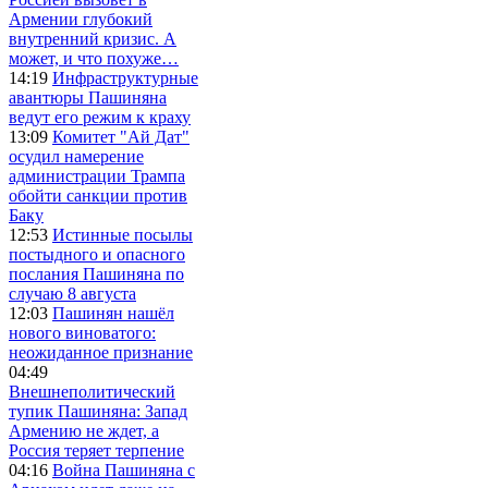
Армении глубокий
внутренний кризис. А
может, и что похуже…
14:19
Инфраструктурные
авантюры Пашиняна
ведут его режим к краху
13:09
Комитет "Ай Дат"
осудил намерение
администрации Трампа
обойти санкции против
Баку
12:53
Истинные посылы
постыдного и опасного
послания Пашиняна по
случаю 8 августа
12:03
Пашинян нашёл
нового виноватого:
неожиданное признание
04:49
Внешнеполитический
тупик Пашиняна: Запад
Армению не ждет, а
Россия теряет терпение
04:16
Война Пашиняна с