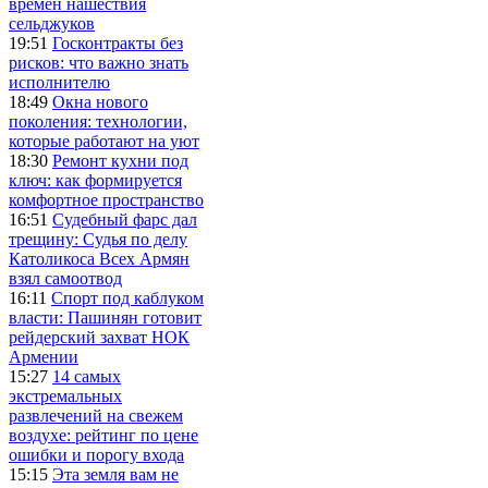
времен нашествия
сельджуков
19:51
Госконтракты без
рисков: что важно знать
исполнителю
18:49
Окна нового
поколения: технологии,
которые работают на уют
18:30
Ремонт кухни под
ключ: как формируется
комфортное пространство
16:51
Судебный фарс дал
трещину: Судья по делу
Католикоса Всех Армян
взял самоотвод
16:11
Спорт под каблуком
власти: Пашинян готовит
рейдерский захват НОК
Армении
15:27
14 самых
экстремальных
развлечений на свежем
воздухе: рейтинг по цене
ошибки и порогу входа
15:15
Эта земля вам не