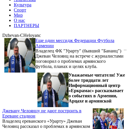
Культура
Спорт
Мир
О нас
ПАРТНЕРЫ
Dzhevan-CHeloyanc
Еще один мессидж Федерации Футбола
Армении
Владелец ФК "Урарту" (бывший "Бананц")
Джеван Челоянц на встрече с журналистами
поговорил о проблемах армянского
футбола, планах и целях клуба.
Уважаемые читатели! Уже
более тридцати лет
Информационный центр
«Еркрамас» рассказывает
о событиях в Армении,
Арцахе и армянской
Джевану Челоянцу не дают построить в
Ереване стадион
Владелец ереванского «Урарту» Джеван
Челоянц рассказал о проблемах в армянском