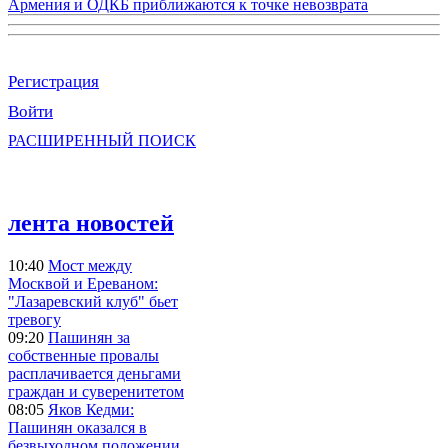
Армения и ОДКБ приближаются к точке невозврата
Регистрация
Войти
РАСШИРЕННЫЙ ПОИСК
лента новостей
10:40
Мост между
Москвой и Ереваном:
"Лазаревский клуб" бьет
тревогу
09:20
Пашинян за
собственные провалы
расплачивается деньгами
граждан и суверенитетом
08:05
Яков Кедми:
Пашинян оказался в
безвыходном положении