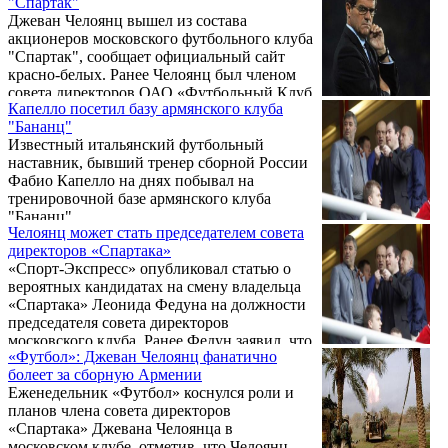
"Спартак"
армянского футбола, а также поделился
Челоянц находит время помогать совсем ...
Джеван Челоянц вышел из состава
мнением о Мхитаряне и Мовсисяне.
акционеров московского футбольного клуба
"Спартак", сообщает официальный сайт
красно-белых. Ранее Челоянц был членом
совета директоров ОАО «Футбольный Клуб
Капелло посетил базу армянского клуба
«Спартак-Москва».
"Бананц"
Известный итальянский футбольный
наставник, бывший тренер сборной России
Фабио Капелло на днях побывал на
тренировочной базе армянского клуба
"Бананц".
Челоянц может стать председателем совета
директоров «Спартака»
«Спорт-Экспресс» опубликовал статью о
вероятных кандидатах на смену владельца
«Спартака» Леонида Федуна на должности
председателя совета директоров
московского клуба. Ранее Федун заявил, что
«Футбол»: Джеван Челоянц фанатично
настало время отдать полномочия по
болеет за сборную Армении
управлению «Спартаком» профессионалам,
Еженедельник «Футбол» коснулся роли и
а он больше не будет давать комментариев
планов члена совета директоров
по футболу.
«Спартака» Джевана Челоянца в
московском клубе, отметив, что Челоянц