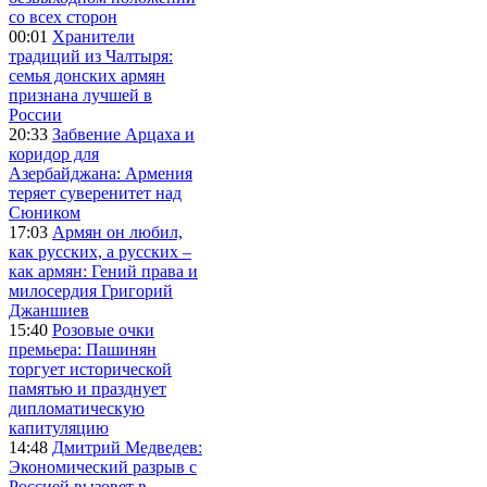
со всех сторон
00:01
Хранители
традиций из Чалтыря:
семья донских армян
признана лучшей в
России
20:33
Забвение Арцаха и
коридор для
Азербайджана: Армения
теряет суверенитет над
Сюником
17:03
Армян он любил,
как русских, а русских –
как армян: Гений права и
милосердия Григорий
Джаншиев
15:40
Розовые очки
премьера: Пашинян
торгует исторической
памятью и празднует
дипломатическую
капитуляцию
14:48
Дмитрий Медведев:
Экономический разрыв с
Россией вызовет в