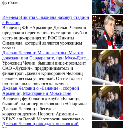
футболе.
Именем Никиты Симоняна назовут стадион
в России
Владелец ФК «Армавир» Джеван Челоянц
предложил переименовать стадион клуба в
честь вице-президента РФС Никиты
Симоняна, который является уроженцем
города.
Джеван Челоянц: Мы не жертвы. Мы это
доказали при Сардарапате, при Муса-Даге...
Уроженец Чечни, бывший вице-президент
ОАО «Лукойл», предприниматель и
филантроп Джеван Крикорович Челоянц –
человек весьма успешный. Он не только
построил выдающуюся карьеру в
Джеван Челоянц о «Бананце», сборной
нефтегазовой сфере и стал обладателем
Армении, Мхитаряне и Мовсисяне
престижной награды правительства
Владелец футбольного клуба «Бананц»,
Российской Федерации, но и в течение
бывший акционер московского «Спартака»
многих лет входил в состав совета
Джеван Челоянц в беседе с
директоров одного из старейших и
корреспондентом Новости Армении –
известнейших российских футбольных
NEWS.am Верой Мартиросян рассказал о
клубов – московского «Спартака». Не особо
Джеван Челоянц покидает московский
первом трофее клуба, проблемах
афишируя свои добрые дела, сегодня