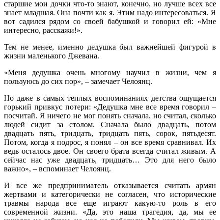
старшие мои дочки что-то знают, конечно, но лучше всех все
знает младшая. Она почти как я. Этим надо интересоваться. Я
вот садился рядом со своей бабушкой и говорил ей: «Мне
интересно, расскажи!».
Тем не менее, именно дедушка был важнейшей фигурой в
жизни маленького Джевана.
«Меня дедушка очень многому научил в жизни, чем я
пользуюсь до сих пор», – замечает Челоянц.
Но даже в самых теплых воспоминаниях детства ощущается
горький привкус потери: «Дедушка мне все время говорил –
посчитай. Я ничего не мог понять сначала, но считал, сколько
людей сидит за столом. Сначала было двадцать, потом
двадцать пять, тридцать, тридцать пять, сорок, пятьдесят.
Потом, когда я подрос, я понял – он все время сравнивал. Их
ведь осталось двое. Он своего брата всегда считал живым. А
сейчас нас уже двадцать, тридцать… Это для него было
важно», – вспоминает Челоянц.
И все же предприниматель отказывается считать армян
жертвами и категорически не согласен, что исторические
травмы народа все еще играют какую-то роль в его
современной жизни. «Да, это наша трагедия, да, мы ее