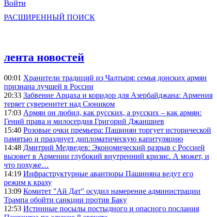
Войти
РАСШИРЕННЫЙ ПОИСК
лента новостей
00:01
Хранители традиций из Чалтыря: семья донских армян
признана лучшей в России
20:33
Забвение Арцаха и коридор для Азербайджана: Армения
теряет суверенитет над Сюником
17:03
Армян он любил, как русских, а русских – как армян:
Гений права и милосердия Григорий Джаншиев
15:40
Розовые очки премьера: Пашинян торгует исторической
памятью и празднует дипломатическую капитуляцию
14:48
Дмитрий Медведев: Экономический разрыв с Россией
вызовет в Армении глубокий внутренний кризис. А может, и
что похуже…
14:19
Инфраструктурные авантюры Пашиняна ведут его
режим к краху
13:09
Комитет "Ай Дат" осудил намерение администрации
Трампа обойти санкции против Баку
12:53
Истинные посылы постыдного и опасного послания