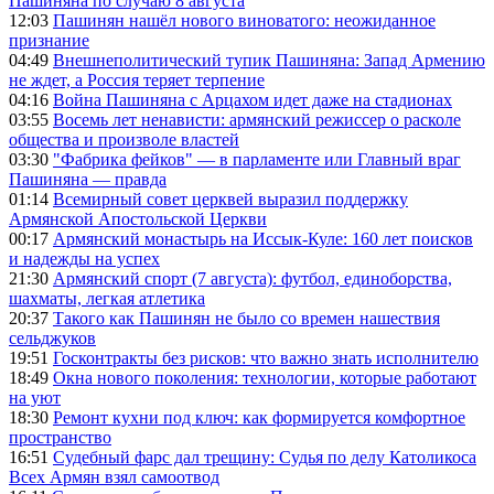
Пашиняна по случаю 8 августа
12:03
Пашинян нашёл нового виноватого: неожиданное
признание
04:49
Внешнеполитический тупик Пашиняна: Запад Армению
не ждет, а Россия теряет терпение
04:16
Война Пашиняна с Арцахом идет даже на стадионах
03:55
Восемь лет ненависти: армянский режиссер о расколе
общества и произволе властей
03:30
"Фабрика фейков" — в парламенте или Главный враг
Пашиняна — правда
01:14
Всемирный совет церквей выразил поддержку
Армянской Апостольской Церкви
00:17
Армянский монастырь на Иссык-Куле: 160 лет поисков
и надежды на успех
21:30
Армянский спорт (7 августа): футбол, единоборства,
шахматы, легкая атлетика
20:37
Такого как Пашинян не было со времен нашествия
сельджуков
19:51
Госконтракты без рисков: что важно знать исполнителю
18:49
Окна нового поколения: технологии, которые работают
на уют
18:30
Ремонт кухни под ключ: как формируется комфортное
пространство
16:51
Судебный фарс дал трещину: Судья по делу Католикоса
Всех Армян взял самоотвод