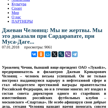
Культура
Спорт
Мир
О нас
ПАРТНЕРЫ
Джеван Челоянц: Мы не жертвы. Мы
это доказали при Сардарапате, при
Муса-Даге...
07.01.2018
просмотры: 9061
Уроженец Чечни, бывший вице-президент ОАО «Лукойл»,
предприниматель и филантроп Джеван Крикорович
Челоянц – человек весьма успешный. Он не только
построил выдающуюся карьеру в нефтегазовой сфере и
стал обладателем престижной награды правительства
Российской Федерации, но и в течение многих лет входил в
состав совета директоров одного из старейших и
известнейших российских футбольных клубов –
московского «Спартака». Не особо афишируя свои добрые
дела, сегодня Челоянц находит время помогать совсем