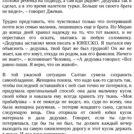
Положи ребенка на подводу, а сам иди рядом». Дедушка так и
сделал, а в это время налетели турки. Больше он своего брата
не видел», – говорит Джеван.
Трудно представить, что чувствовал только что потерявший
почти всю семью мальчик, лишившись еще и брата. Но Миран
до конца дней хранил надежду на то, что тот выжил, и не
переставал его искать, хватаясь за любую соломинку.
«Дедушка заставлял меня писать в ЮНЕСКО. Я пытался ему
объяснить – дедушка, твой брат же был грудной! Он же не
знает, как его зовут, откуда он родом, как его фамилия. Ничего
не знает», – вспоминает Челоянц. – «А дедушка говорил: «Все
равно пиши. Я верю, что он живой».
В той ужасной ситуации Салтан сумела сохранить
самообладание. Женщина поняла, что надо как-то сделать так,
чтобы последний оставшийся с ней сын точно не потерялся, и
придумала оригинальный способ: она дала мальчику кусок
своей юбки и наказала ему всегда хранить эту ткань. «Моя
прабабушка – я ее никогда не видел, но, судя по всему, она
была женщина разумная, – потеряв младшего сына, сделала
следующую вещь. Она оторвала от своей юбки кусок
материала и дала дедушке. Говорит, если ты где-то
потеряешься, где бы ты ни был, ты должен каждый вечер
выходить на самую оживленную дорогу и этот кусок держать
в руках. И дед-таки потерялся».