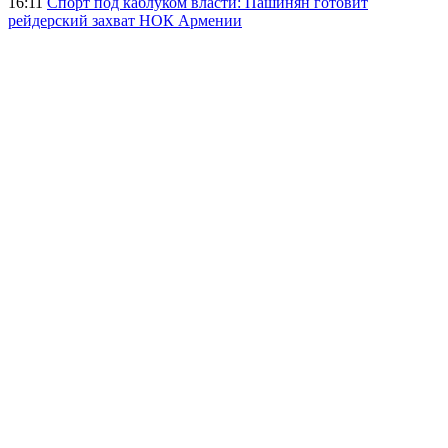
16:11
Спорт под каблуком власти: Пашинян готовит
рейдерский захват НОК Армении