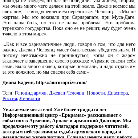
никогда не забудем, но нас не победили. Мы живем, творим,
мы очень много чего делаем на этой земле. Даже в космос мы
слетали», – с воодушевлением перечисляет Челоянц. – «Мы не
жертвы. Мы это доказали при Сардарапате, при Муса-Даге.
Это наша боль, но это не наша проблема. Это проблема
турецкого государства. Пока оно ее не решит, ему будет очень
тяжело в этом мире».
...Как и все харизматичные люди, говоря о том, что для него
важно, Джеван Челоянц умеет быть весьма убедительным. И
потому невозможно не проникнуться, когда он с жаром
заключает в завершение своего рассказа: «Армяне спасли себя
сами. Было много людей, которые помогали, и надо отдать им
за это должное, но мы спасли себя сами»
Диана Бадеян, https://auroraprize.com/
Теги:
Геноцид армян
,
Джеван Челоянц
,
Новости
,
Диаспора
,
Россия
,
Личности
Уважаемые читатели! Уже более тридцати лет
Информационный центр «Еркрамас» рассказывает о
событиях в Армении, Арцахе и армянской Диаспоре. Мы
продолжаем эту работу благодаря поддержке читателей,
которым небезразличны судьба армянского народа и
независимая журналистика. Если вы цените нашу работу