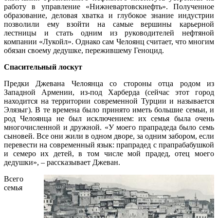
работу в управление «Нижневартовскнефть». Полученное
образование, деловая хватка и глубокое знание индустрии
позволили ему взойти на самые вершины карьерной
лестницы и стать одним из руководителей нефтяной
компании «Лукойл». Однако сам Челоянц считает, что многим
обязан своему дедушке, пережившему Геноцид.
Спасительный лоскут
Предки Джевана Челоянца со стороны отца родом из
Западной Армении, из-под Харберда (сейчас этот город
находится на территории современной Турции и называется
Элязыг). В те времена было принято иметь большие семьи, и
род Челоянца не был исключением: их семья была очень
многочисленной и дружной. «У моего прапрадеда было семь
сыновей. Все они жили в одном дворе, за одним забором, если
перевести на современный язык: прапрадед с прапрабабушкой
и семеро их детей, в том числе мой прадед, отец моего
дедушки», – рассказывает Джеван.
Всего
семья