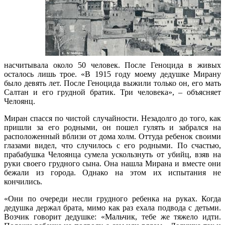
насчитывала около 50 человек. После Геноцида в живых
осталось лишь трое. «В 1915 году моему дедушке Мирану
было девять лет. После Геноцида выжили только он, его мать
Салтан и его грудной братик. Три человека», – объясняет
Челоянц.
Миран спасся по чистой случайности. Незадолго до того, как
пришли за его родными, он пошел гулять и забрался на
расположенный вблизи от дома холм. Оттуда ребенок своими
глазами видел, что случилось с его родными. По счастью,
прабабушка Челоянца сумела ускользнуть от убийц, взяв на
руки своего грудного сына. Она нашла Мирана и вместе они
бежали из города. Однако на этом их испытания не
кончились.
«Они по очереди несли грудного ребенка на руках. Когда
дедушка держал брата, мимо как раз ехала подвода с детьми.
Возчик говорит дедушке: «Мальчик, тебе же тяжело идти.