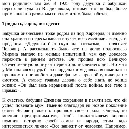
мои родились там же. В 1925 году дедушка с бабушкой
переехали туда из Владикавказа, потому что он был более
промышленно развитым городом и там была работа».
Тридцать, сорок, пятьдесят
Бабушка бизнесмена тоже родом из-под Харберда, и именно
она хранила и пересказывала внукам все семейные легенды и
предания. «Дедушка был скуп на рассказы», – поясняет
Челоянц. А рассказывать было что: на долю подросшего
Мирана выпало не меньше испытаний, чем ему довелось
пережить в раннем детстве. Он прошел всю Великую
Отечественную войну от первого до последнего дня. Но хотя
у Мирана «вся грудь была в орденах и медалях», вспоминать о
прошлом он не любил и даже фильмы про войну никогда не
смотрел. А старые травмы давали о себе знать до конца
жизни: «Он был весь израненный после войны, все тело в
шрамах».
К счастью, бабушка Джевана сохранила в памяти все, что ей
успел поведать муж. Именно благодаря ей новое поколение
семьи Челоянц знает о прошлом своего рода. Однако, по
мнению предпринимателя, чтобы по-настоящему хорошо
помнить историю своей семьи и народа, этим надо
интересоваться лично: «Все зависит от человека. Например,