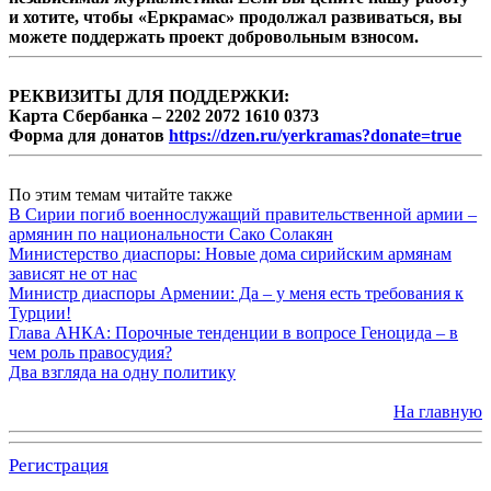
и хотите, чтобы «Еркрамас» продолжал развиваться, вы
можете поддержать проект добровольным взносом.
РЕКВИЗИТЫ ДЛЯ ПОДДЕРЖКИ:
Карта Сбербанка – 2202 2072 1610 0373
Форма для донатов
https://dzen.ru/yerkramas?donate=true
По этим темам читайте также
В Сирии погиб военнослужащий правительственной армии –
армянин по национальности Сако Солакян
Министерство диаспоры: Новые дома сирийским армянам
зависят не от нас
Министр диаспоры Армении: Да – у меня есть требования к
Турции!
Глава АНКА: Порочные тенденции в вопросе Геноцида – в
чем роль правосудия?
Два взгляда на одну политику
На главную
Регистрация