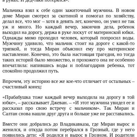
Мальчика взял к себе один зажиточный мужчина. В новом
доме Миран смотрел за скотиной и помогал по хозяйству,
делал все, что мог – хотя в девять лет, конечно, он умел не так
уж и много. Но каждый вечер, закончив дела, ребенок
выходил на дорогу, держа в руке лоскут от материнской юбки.
Однажды мимо проходил человек, который попросил воды.
Мужчину удивило, что мальчик стоит на дороге с какой-то
тряпкой, и тогда Миран объяснил ему про материнское
наставление. Конечно, это была настоящая трагедия, но тогда
таких историй было множество, и прохожего она не особенно
впечатлила: напившись воды и поблагодарив ребенка, тот
спокойно продолжил путь.
Впрочем, эту историю все же кое-что отличает от остальных –
счастливый конец:
«Прабабушка тоже каждый вечер выходила на дорогу в той
юбке», – рассказывает Джеван. – «И этот мужчина увидел ее и
рассказал про свою встречу с мальчиком». Так Миран и
Салтан снова нашли друг друга и больше уже не расставались.
Вместе они добрались до Владикавказа, где Миран вырос и
женился, и откуда потом перебрался в Грозный, где у него
появились дети: «Я родился и вырос в Грозном. И родители