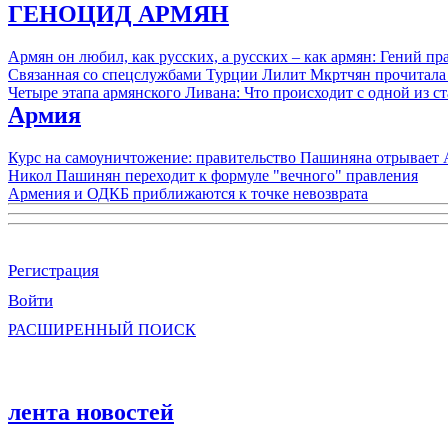
ГЕНОЦИД АРМЯН
Армян он любил, как русских, а русских – как армян: Гений 
Связанная со спецслужбами Турции Лилит Мкртчян прочитала
Четыре этапа армянского Ливана: Что происходит с одной из 
Армия
Курс на самоуничтожение: правительство Пашиняна отрывает
Никол Пашинян переходит к формуле "вечного" правления
Армения и ОДКБ приближаются к точке невозврата
Регистрация
Войти
РАСШИРЕННЫЙ ПОИСК
лента новостей