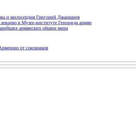
права и милосердия Григорий Джаншиев
 лекцию в Музее-институте Геноцида армян
старейших армянских общин мира
 Армению от союзников