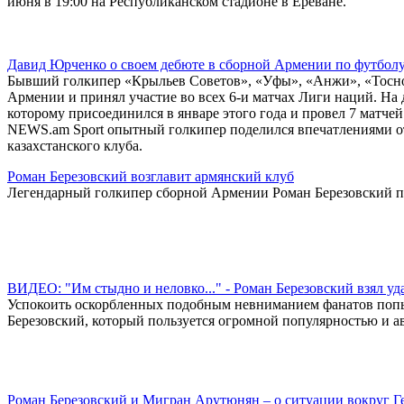
июня в 19:00 на Республиканском стадионе в Ереване.
Давид Юрченко о своем дебюте в сборной Армении по футбол
Бывший голкипер «Крыльев Советов», «Уфы», «Анжи», «Тосно
Армении и принял участие во всех 6-и матчах Лиги наций. На
которому присоединился в январе этого года и провел 7 матче
NEWS.am Sport опытный голкипер поделился впечатлениями от 
казахстанского клуба.
Роман Березовский возглавит армянский клуб
Легендарный голкипер сборной Армении Роман Березовский пр
ВИДЕО: "Им стыдно и неловко..." - Роман Березовский взял уд
Успокоить оскорбленных подобным невниманием фанатов попы
Березовский, который пользуется огромной популярностью и а
Роман Березовский и Мигран Арутюнян – о ситуации вокруг 