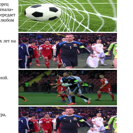
орец
енала»
ередает
в любом
 лет на
ной.
ра,