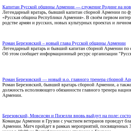
Капитан Русской общины Армении — служение Родине на нов
Легендарный вратарь, бывший капитан сборной Армении по ф
«Русская община Республики Армения». В своём первом интерв
родстве армян и русских, новых культурных проектах и личн
Роман Березовский – новый глава Русской общины Армении
Легендарный вратарь и бывший капитан сборной Армении по 
Об этом сообщает информационный ресурс организации "Русс
Роман Березовский — новый и.о. главного тренера сборной А
Роман Березовский, бывший вратарь сборной Армении, а также 
должность исполняющего обязанности главного тренера наци
Армении.
Березовский, Мовсисян и Пизелли вновь выйдут на поле: сост
Команды Армении и Грузии с участием ветеранов проведут бла
Армении. Матч пройдет в рамках мероприятий, посвященных 3