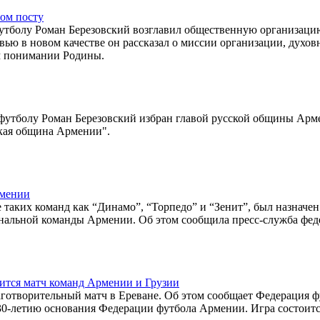
ом посту
утболу Роман Березовский возглавил общественную организаци
ью в новом качестве он рассказал о миссии организации, духов
ом понимании Родины.
футболу Роман Березовский избран главой русской общины Арм
кая община Армении".
рмении
таких команд как “Динамо”, “Торпедо” и “Зенит”, был назначен
ональной команды Армении. Об этом сообщила пресс-служба фе
оится матч команд Армении и Грузии
готворительный матч в Ереване. Об этом сообщает Федерация ф
0-летию основания Федерации футбола Армении. Игра состоитс