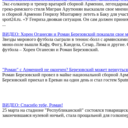
Экс-голкипер и тренер вратарей сборной Армении, легендарны
греко-римского стиля Мигран Арутюнян высказали свое мнение
и сборной Армении Генриху Мхитаряну лететь в Баку для учас
sport24.ru. «У Генриха двоякая ситуация. Он сам должен прини
...
ВИДЕО: Хорен Оганесян и Роман Березовский показали свое м
Звезды мирового футбола сыграли в теннис-болл с армянским
мини-поле вышли Кафу, Фигу, Кандела, Сезар, Лима и другие.
футбола – Хорен Оганесян и Роман Березовский.
"Роман" с Арменией не окончен? Березовский может вернуться
Роман Березовский провел в майке национальной сборной Арме
Березовский приехал в Ереван на один день и стал гостем Sput
ВИДЕО: Спасибо тебе, Роман!
25 марта на стадионе "Республиканский" состоялся товарище
закончившаяся нулевой ничьей, стала прощальной для голкипе