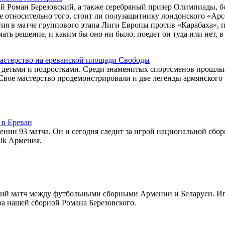
й Роман Березовский, а также серебряный призер Олимпиады, б
 относительно того, стоит ли полузащитнику лондонского «Арс
тия в матче группового этапа Лиги Европы против «Карабаха», п
мать решение, и каким бы оно ни было, поедет он туда или нет, 
астерство на ереванской площади Свободы
и детьми и подростками. Среди знаменитых спортсменов прошлых
 Свое мастерство продемонстрировали и две легенды армянского
 в Ереван
нии 93 матча. Он и сегодня следит за игрой национальной сбор
nik Армения.
ский матч между футбольными сборными Армении и Беларуси. Иг
ра нашей сборной Романа Березовского.