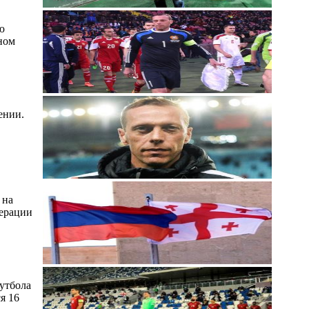
ю
ном
ении.
 на
дерации
утбола
я 16