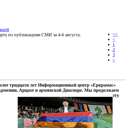
оккей
<<
та по публикациям СМИ за 4-6 августа.
<
1
2
3
>
олее тридцати лет Информационный центр «Еркрамас»
 Армении, Арцахе и армянской Диаспоре. Мы продолжаем
эту