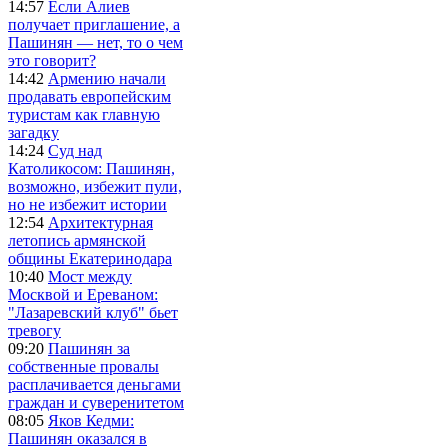
14:57
Если Алиев
получает приглашение, а
Пашинян — нет, то о чем
это говорит?
14:42
Армению начали
продавать европейским
туристам как главную
загадку
14:24
Суд над
Католикосом: Пашинян,
возможно, избежит пули,
но не избежит истории
12:54
Архитектурная
летопись армянской
общины Екатеринодара
10:40
Мост между
Москвой и Ереваном:
"Лазаревский клуб" бьет
тревогу
09:20
Пашинян за
собственные провалы
расплачивается деньгами
граждан и суверенитетом
08:05
Яков Кедми:
Пашинян оказался в