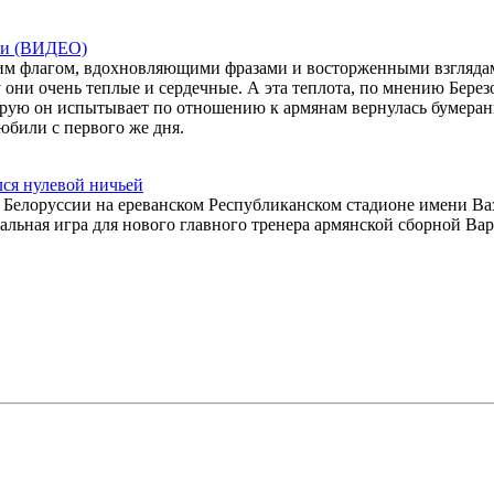
нии (ВИДЕО)
ским флагом, вдохновляющими фразами и восторженными взгляда
 они очень теплые и сердечные. А эта теплота, по мнению Берез
торую он испытывает по отношению к армянам вернулась бумеран
юбили с первого же дня.
ся нулевой ничьей
елоруссии на ереванском Республиканском стадионе имени Ва
альная игра для нового главного тренера армянской сборной Ва