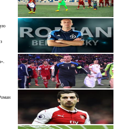
ную
з
».
Роман