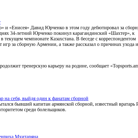
у
» и «Енисея» Давид Юрченко в этом году дебютировал за сбор
 днях 34-летний Юрченко покинул карагандинский «Шахтер», к
й в текущем чемпионате Казахстана. В беседе с корреспондентом
игр за сборную Армении, а также рассказал о причинах ухода и
одолжит тренерскую карьеру на родине, сообщает «Topsports.am
ар на себя, выйдя один к фанатам сборной
тался бывший капитан армянской сборной, известный вратарь 
вторитетом среди болельщиков.
Генриха Мхитаряна