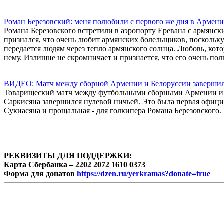
Роман Березовский: меня полюбили с первого же дня в Арме
Романа Березовского встретили в аэропорту Еревана с армян
признался, что очень любит армянских болельщиков, поскольку
передается людям через тепло армянского солнца. Любовь, ко
нему. Излишне не скромничает и признается, что его очень пол
ВИДЕО: Матч между сборной Армении и Белоруссии завершил
Товарищеский матч между футбольными сборными Армении и Б
Саркисяна завершился нулевой ничьей. Это была первая офици
Сукиасяна и прощальная - для голкипера Романа Березовского.
РЕКВИЗИТЫ ДЛЯ ПОДДЕРЖКИ:
Карта Сбербанка – 2202 2072 1610 0373
Форма для донатов
https://dzen.ru/yerkramas?donate=true