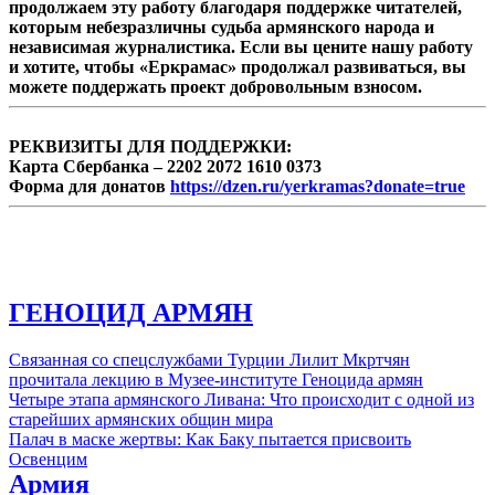
продолжаем эту работу благодаря поддержке читателей,
предвыборных обещаний: депортация
которым небезразличны судьба армянского народа и
нелегальных мигрантов, возведение ...
независимая журналистика. Если вы цените нашу работу
и хотите, чтобы «Еркрамас» продолжал развиваться, вы
можете поддержать проект добровольным взносом.
РЕКВИЗИТЫ ДЛЯ ПОДДЕРЖКИ:
Карта Сбербанка – 2202 2072 1610 0373
Форма для донатов
https://dzen.ru/yerkramas?donate=true
ГЕНОЦИД АРМЯН
Связанная со спецслужбами Турции Лилит Мкртчян
прочитала лекцию в Музее-институте Геноцида армян
Четыре этапа армянского Ливана: Что происходит с одной из
старейших армянских общин мира
Палач в маске жертвы: Как Баку пытается присвоить
Освенцим
Армия