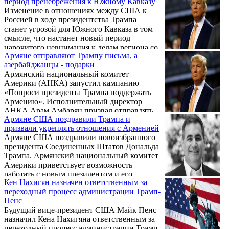
период пренебрежения к Южному Кавказу
Центра региональных исследований (RSC)
Изменение в отношениях между США к
Ричард Киракосян.
Россией в ходе президентства Трампа
станет угрозой для Южного Кавказа в том
смысле, что настанет новый период
нарочитого невнимания к делам региона со
Армяне отправляют Трампу письма, а
стороны Вашингтона. Такого мнения
азербайджанцы - подарки
придерживается политолог, директор
Армянский национальный комитет
Центра региональных исследований (RSC)
Америки (АНКА) запустил кампанию
Ричард Киракосян.
«Попроси президента Трампа поддержать
Армению». Исполнительный директор
АНКА Арам Амбарян призвал отправлять
Армяне США поздравили Трампа и
электронные письма Трампу с просьбой
призвали укреплять отношения с Арменией
поддержать приоритетные для армян
Армяне США поздравили новоизбранного
вопросы, такие как крепкие отношения
президента Соединенных Штатов Дональда
между Арменией и США, длительный мир
Трампа. Армянский национальный комитет
в Арцахе, справедливость в отношении
Америки приветствует возможность
Геноцида армян.
работать с новым президентом и его
Кен Нахигян назначен ответственным за
администраций с тем, чтобы продвигать
переходный процесс администрации Трамп-
общие американские интересы и идеалы.
Пенс
Будущий вице-президент США Майк Пенс
назначил Кена Нахигяна ответственным за
переходный процесс администрации Трамп-