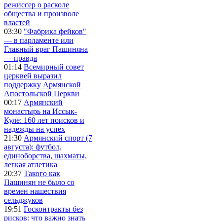
режиссер о расколе
общества и произволе
властей
03:30
"Фабрика фейков"
— в парламенте или
Главный враг Пашиняна
— правда
01:14
Всемирный совет
церквей выразил
поддержку Армянской
Апостольской Церкви
00:17
Армянский
монастырь на Иссык-
Куле: 160 лет поисков и
надежды на успех
21:30
Армянский спорт (7
августа): футбол,
единоборства, шахматы,
легкая атлетика
20:37
Такого как
Пашинян не было со
времен нашествия
сельджуков
19:51
Госконтракты без
рисков: что важно знать