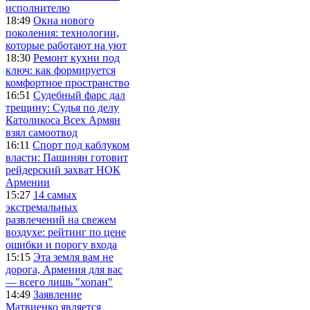
исполнителю
18:49
Окна нового
поколения: технологии,
которые работают на уют
18:30
Ремонт кухни под
ключ: как формируется
комфортное пространство
16:51
Судебный фарс дал
трещину: Судья по делу
Католикоса Всех Армян
взял самоотвод
16:11
Спорт под каблуком
власти: Пашинян готовит
рейдерский захват НОК
Армении
15:27
14 самых
экстремальных
развлечений на свежем
воздухе: рейтинг по цене
ошибки и порогу входа
15:15
Эта земля вам не
дорога, Армения для вас
— всего лишь "хопан"
14:49
Заявление
Матвиенко является