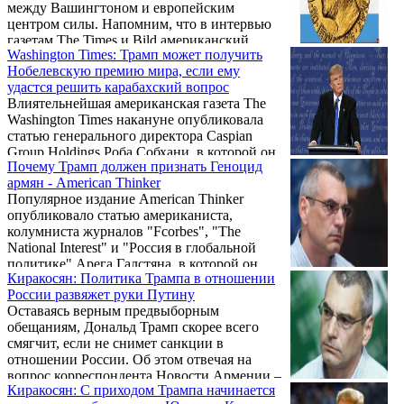
между Вашингтоном и европейским
центром силы. Напомним, что в интервью
газетам The Times и Bild американский
Washington Times: Трамп может получить
президент, в частности, фактически
Нобелевскую премию мира, если ему
поддержал выход Великобритании из ЕС.
удастся решить карабахский вопрос
"Я думаю, что Brexit в итоге окажется
Влиятельнейшая американская газета The
отличной вещью", - заявил Трамп, отметив,
Washington Times накануне опубликовала
что в условиях, когда в ЕС доминирует
статью генерального директора Caspian
ФРГ, британцы поступили мудро,
Group Holdings Роба Собхани, в которой он,
проголосовав за выход из блока. "Вы
Почему Трамп должен признать Геноцид
обратившись к процессу урегулирования
смотрите на ЕС, а видите ...
армян - American Thinker
карабахского конфликта, отметил, что
Популярное издание American Thinker
президент США Дональд Трамп имеет
опубликовало статью американиста,
историческую возможность по праву
колумниста журналов "Fсorbes", "The
получить Нобелевскую премию мира, если
National Interest" и "Россия в глобальной
ему удастся установить мир между
политике" Арега Галстяна, в которой он
Арменией и Азербайджаном.
Киракосян: Политика Трампа в отношении
указывает причины, почему президент
России развяжет руки Путину
США Дональд Трамп должен признать
Оставаясь верным предвыборным
Геноцид армян.
обещаниям, Дональд Трамп скорее всего
смягчит, если не снимет санкции в
отношении России. Об этом отвечая на
вопрос корреспондента Новости Армении –
Киракосян: С приходом Трампа начинается
NEWS.am заявил политолог, директор