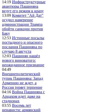
14:19
Инфраструктурные
авантюры Пашиняна
ведут его режим к краху
13:09
Комитет "Ай Дат"
осудил намерение
администрации Трампа
обойти санкции против
Баку
12:53
Истинные посылы
постыдного и опасного
послания Пашиняна по
случаю 8 августа
12:03
Пашинян нашёл
нового виноватого:
неожиданное признание
04:49
Внешнеполитический
тупик Пашиняна: Запад
Армению не ждет, а
Россия теряет терпение
04:16
Война Пашиняна с
Арцахом идет даже на
стадионах
03:55
Восемь лет
ненависти: армянский