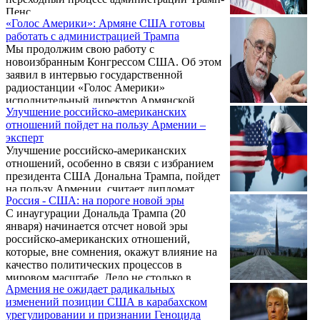
Пенс.
«Голос Америки»: Армяне США готовы
работать с администрацией Трампа
Мы продолжим свою работу с
новоизбранным Конгрессом США. Об этом
заявил в интервью государственной
радиостанции «Голос Америки»
исполнительный директор Армянской
Улучшение российско-американских
ассамблеи Америки Брайан Ардуни. «Мы
отношений пойдет на пользу Армении –
продолжим свою работу с комиссиями по
эксперт
внешним связям, а также с
Улучшение российско-американских
новоназначенным госсекретарем и
отношений, особенно в связи с избранием
администрацией вокруг проблем внешней
президента США Дональна Трампа, пойдет
политики», - сказал Ардуни.
на пользу Армении, считает дипломат,
Россия - США: на пороге новой эры
Чрезвычайный и Полномочный посол
С инаугурации Дональда Трампа (20
Арман Навасардян. "Здесь многое зависит
января) начинается отсчет новой эры
от внешнеполитического вектора и
российско-американских отношений,
возможностей Армении, а также от ее
которые, вне сомнения, окажут влияние на
дипломатической гибкости" - сказал он в
качество политических процессов в
пятницу журналистам.
мировом масштабе. Дело не столько в
Армения не ожидает радикальных
личных пристрастиях нового хозяина
изменений позиции США в карабахском
Белого дома, сколько в объективных
урегулировании и признании Геноцида
предпосылках, которые администрация