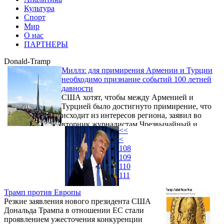
Культура
Спорт
Мир
О нас
ПАРТНЕРЫ
Donald-Tramp
Миллз: для примирения Армении и Турции
необходимо признание событий 100 летней
давности
США хотят, чтобы между Арменией и
Турцией было достигнуто примирение, что
исходит из интересов региона, заявил во
вторник журналистам Чрезвычайный и
<<
Полномочный посол США в Армении
<
Ричард Миллз.
108
109
110
111
Трамп против Европы
Резкие заявления нового президента США
Дональда Трампа в отношении ЕС стали
проявлением ужесточения конкуренции