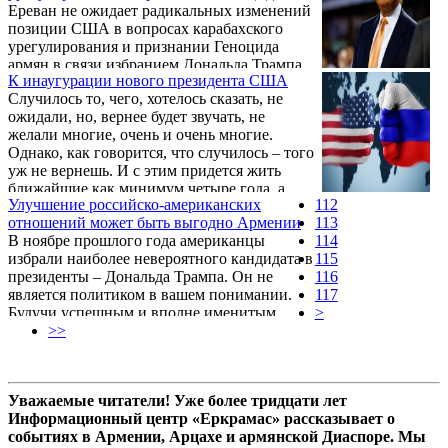
Ереван не ожидает радикальных изменений
Барака Обамы пыталась игнорировать.
позиции США в вопросах карабахского
урегулирования и признании Геноцида
армян в связи избранием Дональда Трампа
К инаугурации нового президента США
главой государства, сказал в четверг
Случилось то, чего, хотелось сказать, не
журналистам заместитель министра
ожидали, но, вернее будет звучать, не
иностранных дел Армении Шаварш
желали многие, очень и очень многие.
Кочарян.
Однако, как говорится, что случилось – того
уж не вернешь. И с этим придется жить
ближайшие как минимум четыре года, а
Улучшение российско-американских
112
может, и все восемь, вопреки прогнозам
отношений может быть выгодно Армении
113
современных политологических оракулов,
В ноябре прошлого года американцы
114
вопреки тому, что некоторые скептики
избрали наиболее невероятного кандидата в
115
наверняка пожелали бы поспорить с
президенты – Дональда Трампа. Он не
116
автором по вопросам импичмента
является политиком в вашем понимании.
117
новоизбранного президента США. Однако
Будучи успешным и вполне именитым
>
сейчас, думается, более важно по
бизнесменом, он привык говорить речи
>>
возможности глубже ...
наобум и не одобрять конкретные тренды.
Учитывая противоречивый характер
президентства Трампа, можно ожидать
Уважаемые читатели! Уже более тридцати лет
резких поворотов как во внутренней, так и
Информационный центр «Еркрамас» рассказывает о
внешней политике. Президент Трамп уже
событиях в Армении, Арцахе и армянской Диаспоре. Мы
пересмотрел свои позиции по ряду