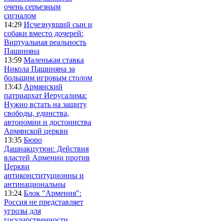
очень серьезным
сигналом
14:29
Исчезнувший сын и
собаки вместо дочерей:
Виртуальная реальность
Пашиняна
13:59
Маленькая ставка
Никола Пашиняна за
большим игровым столом
13:43
Армянский
патриархат Иерусалима:
Нужно встать на защиту
свободы, единства,
автономии и достоинства
Армянской церкви
13:35
Бюро
Дашнакцутюн: Действия
властей Армении против
Церкви
антиконституционны и
антинациональны
13:24
Блок "Армения":
Россия не представляет
угрозы для
государственности