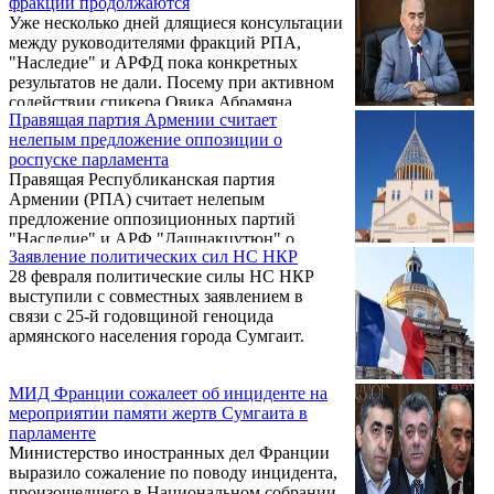
фракций продолжаются
Уже несколько дней длящиеся консультации
между руководителями фракций РПА,
"Наследие" и АРФД пока конкретных
результатов не дали. Посему при активном
содействии спикера Овика Абрамяна
Правящая партия Армении считает
консультации на предмет выработки
нелепым предложение оппозиции о
формата и повестки обсуждения в НС
роспуске парламента
поствыборных развитий продолжатся.
Правящая Республиканская партия
Армении (РПА) считает нелепым
предложение оппозиционных партий
"Наследие" и АРФ "Дашнакцутюн" о
Заявление политических сил НС НКР
роспуске парламента и организации
28 февраля политические силы НС НКР
внеочередных выборов. Как заявил на
выступили с совместных заявлением в
брифинге в парламенте 1 марта глава
связи с 25-й годовщиной геноцида
фракции РПА Галуст Саакян, переговоры
армянского населения города Сумгаит.
вокруг предложенной оппозиционными
силами повестки из трех пунктов не
являются правильным путем для решения
МИД Франции сожалеет об инциденте на
существующих проблем.
мероприятии памяти жертв Сумгаита в
парламенте
Министерство иностранных дел Франции
выразило сожаление по поводу инцидента,
произошедшего в Национальном собрании