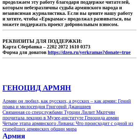
продолжаем эту работу благодаря поддержке читателей,
которым небезразличны судьба армянского народа и
независимая журналистика. Если вы цените нашу работу
и хотите, чтобы «Еркрамас» продолжал развиваться, вы
можете поддержать проект добровольным взносом.
РЕКВИЗИТЫ ДЛЯ ПОДДЕРЖКИ:
Карта Сбербанка – 2202 2072 1610 0373
Форма для донатов
https://dzen.ru/yerkramas?donate=true
ГЕНОЦИД АРМЯН
Армян он любил, как русских, а русских – как армян: Гений
права и милосердия Григорий Джаншиев
Связанная со спецслужбами Турции Лилит Мкртчян
прочитала лекцию в Музее-институте Геноцида армян
Четыре этапа армянского Ливана: Что происходит с одной из
старейших армянских общин мира
Армия