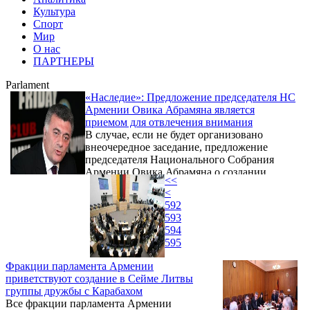
Культура
Спорт
Мир
О нас
ПАРТНЕРЫ
Parlament
«Наследие»: Предложение председателя НС
Армении Овика Абрамяна является
приемом для отвлечения внимания
В случае, если не будет организовано
внеочередное заседание, предложение
председателя Национального Собрания
Армении Овика Абрамяна о создании
<<
Комиссии по конституционным реформам
<
будет воспринято в качестве приема для
592
отвлечения внимания. Об этом в беседе с
593
корреспондентом Новости Армении –
594
NEWS.am заявил руководитель
595
парламентской фракции «Наследие» Рубен
Акопян.
Фракции парламента Армении
приветствуют создание в Сейме Литвы
группы дружбы с Карабахом
Все фракции парламента Армении