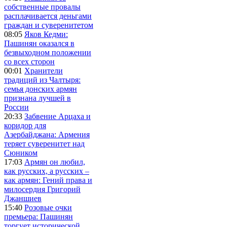
собственные провалы
расплачивается деньгами
граждан и суверенитетом
08:05
Яков Кедми:
Пашинян оказался в
безвыходном положении
со всех сторон
00:01
Хранители
традиций из Чалтыря:
семья донских армян
признана лучшей в
России
20:33
Забвение Арцаха и
коридор для
Азербайджана: Армения
теряет суверенитет над
Сюником
17:03
Армян он любил,
как русских, а русских –
как армян: Гений права и
милосердия Григорий
Джаншиев
15:40
Розовые очки
премьера: Пашинян
торгует исторической