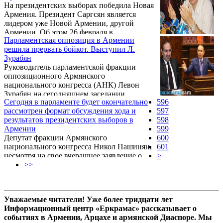
На президентских выборах победила Новая
Сегодня продолжатся встречи в формате
Армения. Президент Саргсян является
фракций Республиканской партии,
лидером уже Новой Армении, другой
«Наследия» и АРФ «Дашнакцутюн». Об
Армении. Об этом 26 февраля в
этом Tert.am сказал руководитель фракции
Парламентская оппозиция в Армении
Национальном Собрании Армении заявил
«Наследия» Рубен Акопян.
решила прервать бойкот. Выступил Л.
депутат парламента от правящей
Зурабян
Республиканской партии Самвел Фарманян.
Руководитель парламентской фракции
оппозиционного Армянского
национального конгресса (АНК) Левон
Зурабян на сегодняшнем заседании
Сегодня в парламенте будет окончательно
596
Национального Собрания РА высказался
рассмотрен формат обсуждения хода и
597
относительно состоявшихся 18 февраля
результатов президентских выборов в
598
президентских выборов, заявив, что они
Армении
599
«изначально были сфальсифицированы».
Депутат фракции Армянского
600
национального конгресса Никол Пашинян,
601
несмотря на свое вчерашнее заявление о
>
бойкотировании фракцией четырехдневных
>>
заседаний парламента, сегодня
присутствовал на заседании Национального
Собрания Армении.
Уважаемые читатели! Уже более тридцати лет
Информационный центр «Еркрамас» рассказывает о
событиях в Армении, Арцахе и армянской Диаспоре. Мы