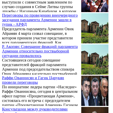
выступили с совместным заявлением по
случаю создания в Сейме Литвы группы
дружбы с Нагорным Карабахом, в котором
Переговоры по проведению внеочередного
поприветствовали данный факт. Как
заседания парламента Армении зашли в
сообщили ИА REGNUM в пресс-службе
тупик - АРФД
парламента Армении 5 марта, в заявлении,
Председатель парламента Армении Овик
в частности, говорится:
Абрамян 4 марта созвал совещание, в
котором приняли участие представители
всех парламентских фракций. Как
Р. Акопян: Совещание фракций парламента
сообщили ИА REGNUM в пресс-службе
Армении относительно поствыборной
парламента Армении, в ходе совещания
ситуации провалилось
были обсуждены вопросы, касающиеся
Состоявшееся сегодня совещание
поствыборной ситуации в стране.
представителей фракций парламента
Армении под председательством спикера
Овик Абраамяна касательно поствыборной
Раффи Ованнисян и Гагик Царукян
ситуации в стране провалилось. Такое
провели переговоры
заявление в интервью Panorama.am сделал
По инициативе лидера партии «Наследие»
глава фракции «Наследие» Рубен Акопян.
Раффи Ованнисяна, сегодня в центральном
офисе партии «Процветающая Армения»,
состоялась его встреча с председателем
партии «Процветающая Армения» Гагиком
Консультации между руководителями
Царукяном.