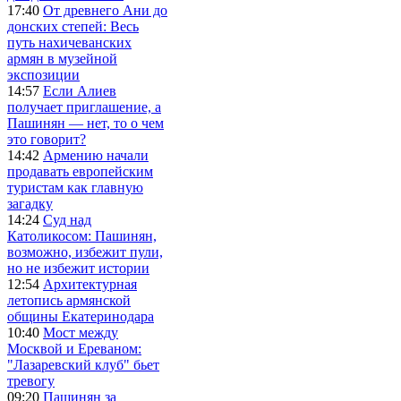
17:40
От древнего Ани до
донских степей: Весь
путь нахичеванских
армян в музейной
экспозиции
14:57
Если Алиев
получает приглашение, а
Пашинян — нет, то о чем
это говорит?
14:42
Армению начали
продавать европейским
туристам как главную
загадку
14:24
Суд над
Католикосом: Пашинян,
возможно, избежит пули,
но не избежит истории
12:54
Архитектурная
летопись армянской
общины Екатеринодара
10:40
Мост между
Москвой и Ереваном:
"Лазаревский клуб" бьет
тревогу
09:20
Пашинян за