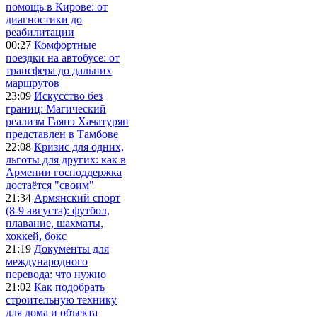
помощь в Кирове: от
диагностики до
реабилитации
00:27
Комфортные
поездки на автобусе: от
трансфера до дальних
маршрутов
23:09
Искусство без
границ: Магический
реализм Гаянэ Хачатурян
представлен в Тамбове
22:08
Кризис для одних,
льготы для других: как в
Армении господдержка
достаётся "своим"
21:34
Армянский спорт
(8-9 августа): футбол,
плавание, шахматы,
хоккей, бокс
21:19
Документы для
международного
перевода: что нужно
21:02
Как подобрать
строительную технику
для дома и объекта