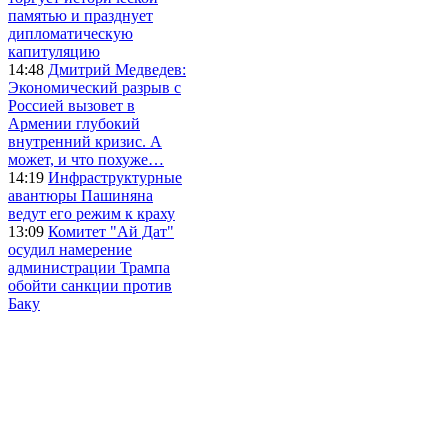
памятью и празднует
дипломатическую
капитуляцию
14:48
Дмитрий Медведев:
Экономический разрыв с
Россией вызовет в
Армении глубокий
внутренний кризис. А
может, и что похуже…
14:19
Инфраструктурные
авантюры Пашиняна
ведут его режим к краху
13:09
Комитет "Ай Дат"
осудил намерение
администрации Трампа
обойти санкции против
Баку