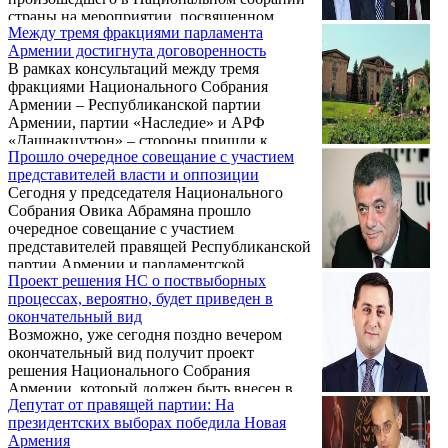
страны на мероприятии, посвященном
Между тремя фракциями парламента
памяти жертв Сумгаита, пишет Nouvelles
Армении достигнута договоренность
d`Arménie.
В рамках консультаций между тремя
фракциями Национального Собрания
Армении – Республиканской партии
Армении, партии «Наследие» и АРФ
«Дашнакцутюн» – стороны пришли к
Прошло очередное совещание с участием
согласию. Об этом заявил сегодня
представителей власти и оппозиции
журналистам глава фракции АРФ
Сегодня у председателя Национального
«Дашнакцутюн» Армен Рустамян после
Собрания Овика Абрамяна прошло
состоявшейся у спикера парламента
очередное совещание с участием
встречи.
представителей правящей Республиканской
партии Армении и парламентской
Проект решения НС о поствыборных
оппозиции – фракций «Наследие» и АРФ
процессах, вероятно, будет приведен в
Дашнакцутюн.
окончательный вид
Возможно, уже сегодня поздно вечером
окончательный вид получит проект
решения Национального Собрания
Армении, который должен быть внесен в
Депутат от правящей партии: На
повестку внеочередного заседания НС в
президентских выборах победила Новая
качестве основания для обсуждения в
Армения
парламенте поствыборных процессов.