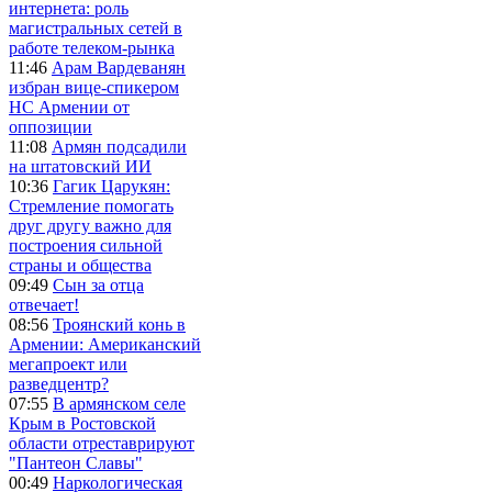
интернета: роль
магистральных сетей в
работе телеком-рынка
11:46
Арам Вардеванян
избран вице-спикером
НС Армении от
оппозиции
11:08
Армян подсадили
на штатовский ИИ
10:36
Гагик Царукян:
Стремление помогать
друг другу важно для
построения сильной
страны и общества
09:49
Сын за отца
отвечает!
08:56
Троянский конь в
Армении: Американский
мегапроект или
разведцентр?
07:55
В армянском селе
Крым в Ростовской
области отреставрируют
"Пантеон Славы"
00:49
Наркологическая