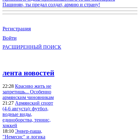
Пашинян, ты предал солдат, армию и страну!
Регистрация
Войти
РАСШИРЕННЫЙ ПОИСК
лента новостей
22:28
Красиво жить не
запретишь... Особенно
армянским чиновникам
21:27
Армянский спорт
(4-6 августа): футбол,
водные виды,
единоборства, теннис,
хоккей
18:10
Энвер-паша,
"Немесис" и логика