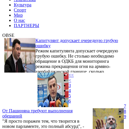
Культура
Спорт
Мир
О нас
ПАРТНЕРЫ
OBSE
Капитулянт допускает очередную грубую
ошибку
Режим капитулянта допускает очередную
грубую ошибку. Не столько необходимо
обращение в ОДКБ для мониторинга
режима прекращения огня на армяно-
азербайджанской границе, сколько
<<
выполнение положения протокола Саргсян-
<
Медведев. Об этом на своей странице в
3
Фейсбук написал официальный
4
представитель РПА Эдуард Шармазанов.
5
6
7
От Пашиняна требуют выполнения
8
обещаний
9
"Я просто поражен тем, что творится в
новом парламенте, это полный абсурд", -