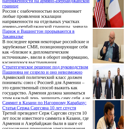
напряженности на армяно-азербайджанской
арене, так и внутри государства.
границе
Россия с озабоченностью воспринимает
любые проявления эскалации
напряженности на отдельных участках
армяно-азербайджанской границы, заявила
Париж и Вашингтон прорываются в
в четверг на брифинге официальный
Закавказье
представитель МИД РФ Мария Захарова.
В последнее время некоторые российские и
зарубежные СМИ, позиционирующие себя
как «близкие к дипломатическим
источникам», ввели в оборот информацию,
касающуюся выстраивания
Стратегическое решение под руководством
взаимоотношений между Арменией и
Пашиняна не созрело и оно невозможно
Западом и перспектив урегулирования
Армянский политический класс должен
нагорно-карабахского конфликта.
понимать: союз с Россией для Армении –
это единственный способ выжить как
государство. Армения должна заниматься
этим каждый день, защищать саму себя, а не
Саммит в Казани по Нагорному Карабаху:
пытаться получить донорскую помощь. Об
Статья Сержа Саргсяна 10 лет спустя
этом в беседе с корреспондентом Новости
Третий президент Серж Саргсян спустя 10
Армении – NEWS.am заявил главный
лет после известного саммита в Казани, где
редактор информационного агентства
Армения и Азербайджан были в шаге от
«Regnum» Модест Колеров.
согласования принципов урегулирования