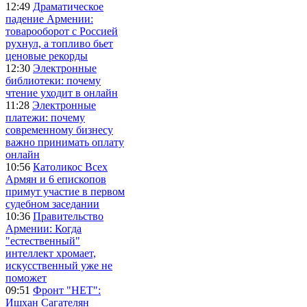
12:49
Драматическое
падение Армении:
товарооборот с Россией
рухнул, а топливо бьет
ценовые рекорды
12:30
Электронные
библиотеки: почему
чтение уходит в онлайн
11:28
Электронные
платежи: почему
современному бизнесу
важно принимать оплату
онлайн
10:56
Католикос Всех
Армян и 6 епископов
примут участие в первом
судебном заседании
10:36
Правительство
Армении: Когда
"естественный"
интеллект хромает,
искусственный уже не
поможет
09:51
Фронт "НЕТ":
Ишхан Сагателян