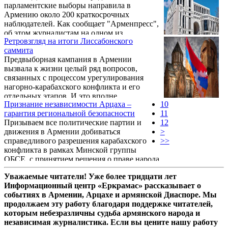
парламентские выборы направила в
предвыборных дней - поток информации,
Армению около 200 краткосрочных
сопровождаемый видеодоказательствами
наблюдателей. Как сообщает "Арменпресс",
нарушений, то остается лишь поражаться
об этом журналистам на одном из
тому, как четко выполнили члены всех
Ретровзгляд на итоги Лиссабонского
избирательных участков Еревана заявил
делегаций свою миссию "компостера".
саммита
глава наблюдательной миссии БДИПЧ/
Объяснение может ...
Предвыборная кампания в Армении
ОБСЕ Оуэн Мерфи. "Наша наблюдательная
вызвала к жизни целый ряд вопросов,
миссия работает здесь уже месяц. И это,
связанных с процессом урегулирования
очевидно, очень важный день для нашей
нагорно-карабахского конфликта и его
миссии. У нас есть более 100 команд,
отдельных этапов. И это вполне
развернутых по всей стране для проведения
Признание независимости Арцаха –
10
естественно.
мониторинга", - сказал Оуэн Мерфи.
гарантия региональной безопасности
11
Призываем все политические партии и
12
движения в Армении добиваться
>
справедливого разрешения карабахского
>>
конфликта в рамках Минской группы
ОБСЕ, с принятием решения о праве народа
Карабаха на самоопределение, с
Уважаемые читатели! Уже более тридцати лет
последующим признанием независимости
Информационный центр «Еркрамас» рассказывает о
Арцаха со стороны международного
событиях в Армении, Арцахе и армянской Диаспоре. Мы
сообщества. Для этого необходимо, чтобы
продолжаем эту работу благодаря поддержке читателей,
политические силы, заинтересованные в
которым небезразличны судьба армянского народа и
укреплении армянской государственности и
независимая журналистика. Если вы цените нашу работу
участвующие в предстоящих выборах 20