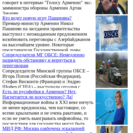
говорит в интервью "Голосу Армении" экс-
замминистра обороны Армении Артак
Закарян.
Кто ведет новую игру Пашиняна?
Премьер-министр Армении Никол
Пашинян на заседании правительства
выступил с неожиданным предложением
возобновить переговоры с Азербайджаном
на высочайшем уровне. Некоторые
представители Государственной думы
Сопредседатели МГ ОБСЕ: Немедленно
России восприняли это с оптимизмом. Так,
разрядить обстановку и вернуться к
председатель парламентского комитета по
переговорам
делам СНГ Леонид Калашников в разговоре
Сопредседатели Минской группы ОБСЕ –
с NEWS.ru заявил: "Важно вести
Игорь Попов (Российская Федерация),
переговоры, начать реализацию всех
Стефан Висконти (Франция) и Эндрю
пунктов трехстороннего соглашения
Шофер (США) – выступили сегодня с
(имеется в виду соглашение от 9 ноября
Есть ли русофобия в Армении? Нет.
совместным заявлением. Текст заявления на
2020 года - С.Т.) и с помощью рабочих ...
Нагнетается ли искусственно? Да!
английском языке, как сообщает
Информационные войны в XXI веке ничуть
Panorama.am, опубликован на сайте ОБСЕ.
не менее вредоносны, чем настоящие, со
всеми крылатыми и не очень ракетами, и
если не уметь выигрывать инфовойны, то
последствия для государства могут быть
МИД РФ: Москва озабочена эскалацией
весьма плачевными как на международной