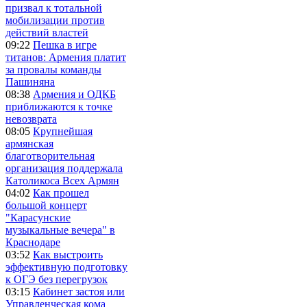
призвал к тотальной
мобилизации против
действий властей
09:22
Пешка в игре
титанов: Армения платит
за провалы команды
Пашиняна
08:38
Армения и ОДКБ
приближаются к точке
невозврата
08:05
Крупнейшая
армянская
благотворительная
организация поддержала
Католикоса Всех Армян
04:02
Как прошел
большой концерт
"Карасунские
музыкальные вечера" в
Краснодаре
03:52
Как выстроить
эффективную подготовку
к ОГЭ без перегрузок
03:15
Кабинет застоя или
Управленческая кома