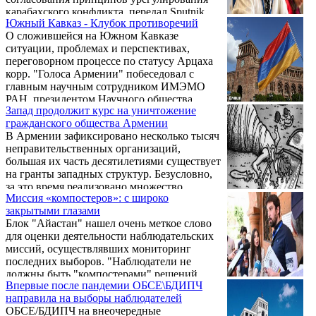
карабахского конфликта, передал Sputnik
Южный Кавказ - Клубок противоречий
Армения авторскую статью с
О сложившейся на Южном Кавказе
размышлениями о событиях до и после 2018
ситуации, проблемах и перспективах,
года. Статья приводится полностью.
переговорном процессе по статусу Арцаха
корр. "Голоса Армении" побеседовал с
главным научным сотрудником ИМЭМО
РАН, президентом Научного общества
Запад продолжит курс на уничтожение
кавказоведов Александром Крыловым.
гражданского общества Армении
В Армении зафиксировано несколько тысяч
неправительственных организаций,
большая их часть десятилетиями существует
на гранты западных структур. Безусловно,
за это время реализовано множество
Миссия «компостеров»: с широко
проектов, нацеленных на развитие и
закрытыми глазами
принесших нашей стране несомненную, а
Блок "Айастан" нашел очень меткое слово
порой и неоценимую пользу. Но вовсе не
для оценки деятельности наблюдательских
случайно именно при Пашиняне столь
миссий, осуществлявших мониторинг
беспощадным образом проявились
последних выборов. "Наблюдатели не
абсолютная ангажированность, отсутствие
должны быть "компостерами" решений
каких-либо нравственных принципов и
Впервые после пандемии ОБСЕ\БДИПЧ
Пашиняна и его политической команды" -
коллаборационизм многих из них - в
направила на выборы наблюдателей
говорится в заявлении блока. И если бегло
первую очередь действующих ...
ОБСЕ/БДИПЧ на внеочередные
просмотреть только вчерашний - без