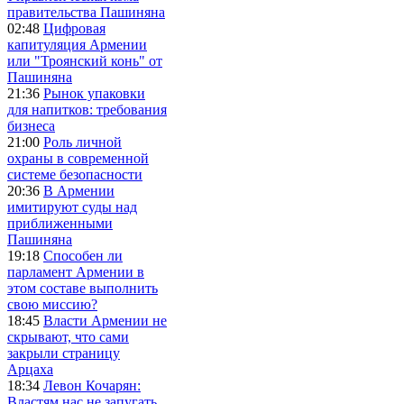
правительства Пашиняна
02:48
Цифровая
капитуляция Армении
или "Троянский конь" от
Пашиняна
21:36
Рынок упаковки
для напитков: требования
бизнеса
21:00
Роль личной
охраны в современной
системе безопасности
20:36
В Армении
имитируют суды над
приближенными
Пашиняна
19:18
Способен ли
парламент Армении в
этом составе выполнить
свою миссию?
18:45
Власти Армении не
скрывают, что сами
закрыли страницу
Арцаха
18:34
Левон Кочарян:
Властям нас не запугать