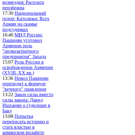
возмездия: Расплата
неизбежна
17:30
Национальный
позор: Католикос Всех
Армян на скамье
подсудимых
16:40
МИД России:
Пашинян уготовил
Армении роль
"низкозатратного
предприятия" Запада
15:07
Роль России в
освобождении Армении
(XVIII–XX вв.)
13:36
Никол Пашинян
переходит к формуле
"вечного" правления
13:22
Закон силы вместо
силы закона: Давид
Ишханян о судилище в
Баку
13:08
Попытка
переписать историю и
стать властью в
армянском вилайете