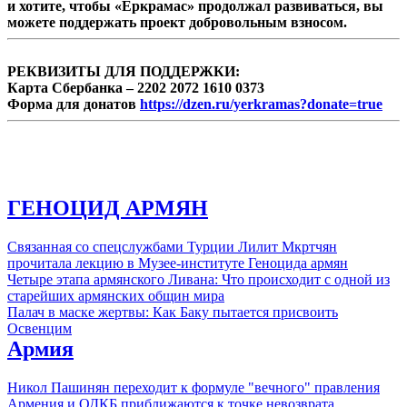
и хотите, чтобы «Еркрамас» продолжал развиваться, вы
июня 2021 г., заявили в своих программах и
можете поддержать проект добровольным взносом.
в последующем конкретными ...
РЕКВИЗИТЫ ДЛЯ ПОДДЕРЖКИ:
Карта Сбербанка – 2202 2072 1610 0373
Форма для донатов
https://dzen.ru/yerkramas?donate=true
ГЕНОЦИД АРМЯН
Связанная со спецслужбами Турции Лилит Мкртчян
прочитала лекцию в Музее-институте Геноцида армян
Четыре этапа армянского Ливана: Что происходит с одной из
старейших армянских общин мира
Палач в маске жертвы: Как Баку пытается присвоить
Освенцим
Армия
Никол Пашинян переходит к формуле "вечного" правления
Армения и ОДКБ приближаются к точке невозврата