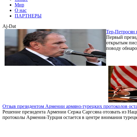
Мир
О нас
ПАРТНЕРЫ
Aj-Dat
Тер-Петросян 
Первый презид
открытым пись
поводу обнаро
Отзыв президентом Армении армяно-турецких протоколов ост
Решение президента Армении Сержа Саргсяна отозвать из Нац
протоколы Армения-Турция остается в центре внимания турецк