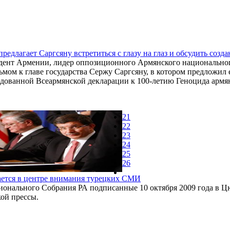
предлагает Саргсяну встретиться с глазу на глаз и обсудить соз
ент Армении, лидер оппозиционного Армянского национального
мом к главе государства Сержу Саргсяну, в котором предложил е
дованной Всеармянской декларации к 100-летию Геноцида армя
21
22
23
24
25
26
ается в центре внимания турецких СМИ
ионального Собрания РА подписанные 10 октября 2009 года в 
ой прессы.