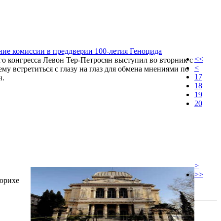
дание комиссии в преддверии 100-летия Геноцида
<<
 конгресса Левон Тер-Петросян выступил во вторник с
<
му встретиться с глазу на глаз для обмена мнениями по
17
н.
18
19
20
>
>>
Цюрихе