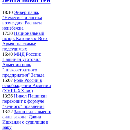
18:10
Энвер-паша,
"Немесис" и логика
возмездия: Расплата
неизбежна
17:30
Национальный
позор: Католикос Всех
Армян на скамье
подсудимых
16:40
МИД России:
Пашинян уготовил
Армении роль
"низкозатратного
предприятия" Запада
15:07
Роль России в
освобождении Армении
(XVIII–XX вв.)
13:36
Никол Пашинян
переходит к формуле
"вечного" правления
13:22
Закон силы вместо
силы закона: Давид
Ишханян о судилище в
Баку