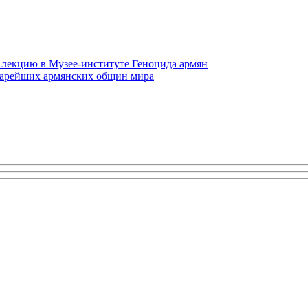
 лекцию в Музее-институте Геноцида армян
старейших армянских общин мира