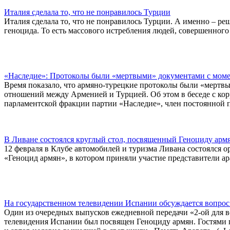
Италия сделала то, что не понравилось Турции
Италия сделала то, что не понравилось Турции. А именно – ре
геноцида. То есть массового истребления людей, совершенного
«Наследие»: Протоколы были «мертвыми» документами с моме
Время показало, что армяно-турецкие протоколы были «мертв
отношений между Арменией и Турцией. Об этом в беседе с ко
парламентской фракции партии «Наследие», член постоянной
В Ливане состоялся круглый стол, посвященный Геноциду арм
12 февраля в Клубе автомобилей и туризма Ливана состоялся 
«Геноцид армян», в котором приняли участие представители ар
На государственном телевидении Испании обсуждается вопро
Один из очередных выпусков ежедневной передачи «2-ой для все
телевидения Испании был посвящен Геноциду армян. Гостями п