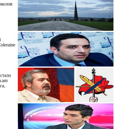
околов
й
oleraine
стало
a.am
са,