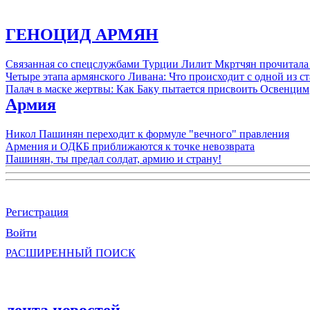
ГЕНОЦИД АРМЯН
Связанная со спецслужбами Турции Лилит Мкртчян прочитала
Четыре этапа армянского Ливана: Что происходит с одной из 
Палач в маске жертвы: Как Баку пытается присвоить Освенцим
Армия
Никол Пашинян переходит к формуле "вечного" правления
Армения и ОДКБ приближаются к точке невозврата
Пашинян, ты предал солдат, армию и страну!
Регистрация
Войти
РАСШИРЕННЫЙ ПОИСК
лента новостей