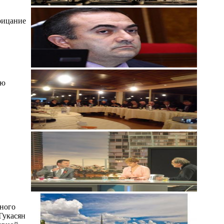
трицание
ию
нного
Гукасян