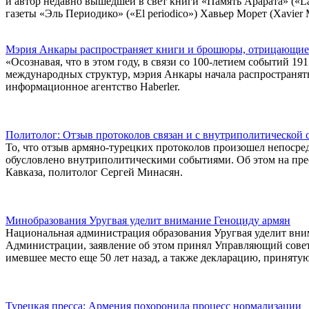
и автор недавно вышедшей в свет книги «Память Арарата» («La
газеты «Эль Периодико» («El periodico») Хавьер Морет (Xavier M
Мэрия Анкары распространяет книги и брошюры, отрицающие
«Осознавая, что в этом году, в связи со 100-летием событий 1
международных структур, мэрия Анкары начала распространят
информационное агентство Haberler.
Политолог: Отзыв протоколов связан и с внутриполитической
То, что отзыв армяно-турецких протоколов произошел непосредс
обусловлено внутриполитическими событиями. Об этом на прес
Кавказа, политолог Сергей Минасян.
Минобразования Уругвая уделит внимание Геноциду армян
Национальная администрация образования Уругвая уделит вним
Администрации, заявление об этом принял Управляющий совет
имевшее место еще 50 лет назад, а также декларацию, принят
Турецкая пресса: Армения похоронила процесс нормализации