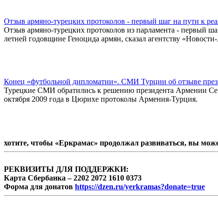
Отзыв армяно-турецких протоколов - первый шаг на пути к ре
Отзыв армяно-турецких протоколов из парламента - первый шаг
летней годовщине Геноцида армян, сказал агентству «Новости
Конец «футбольной дипломатии». СМИ Турции об отзыве през
Турецкие СМИ обратились к решению президента Армении Сер
октября 2009 года в Цюрихе протоколы Армения-Турция.
хотите, чтобы «Еркрамас» продолжал развиваться, вы мож
РЕКВИЗИТЫ ДЛЯ ПОДДЕРЖКИ:
Карта Сбербанка – 2202 2072 1610 0373
Форма для донатов
https://dzen.ru/yerkramas?donate=true