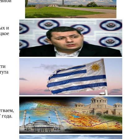
невной
ых и
цкое
сти
тута
гваем,
 года.