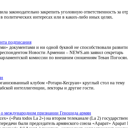
шила законодательно закрепить уголовную ответственность за о
 в политических интересах или в каких-либо иных целях.
нта подписания
ыми» документами и ни одной буквой не способствовали развит
рреспондентом Новости Армении – NEWS.am заявил секретарь
 парламентской комиссии по внешним сношениям Теван Погосян.
ян
организованный клубом «Ротари-Кесруан» круглый стол на тему
абской интеллигенции, лекторы и другие гости.
с о международном признании Геноцида армян
х» («Para todos La 2») на втором телеканале (La 2) государстве
ередачи были председатель армянского союза «Арарат» Арарат 