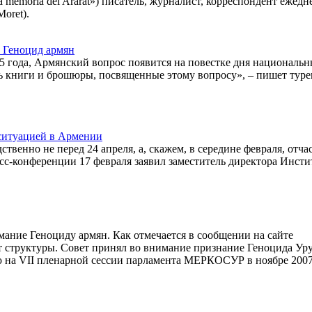
 memoria del Ararat») писатель, журналист, корреспондент ежед
oret).
 Геноцид армян
915 года, Армянский вопрос появится на повестке дня национальн
ь книги и брошюры, посвященные этому вопросу», – пишет туре
 ситуацией в Армении
твенно не перед 24 апреля, а, скажем, в середине февраля, отча
с-конференции 17 февраля заявил заместитель директора Инсти
ание Геноциду армян. Как отмечается в сообщении на сайте
 структуры. Совет принял во внимание признание Геноцида Уру
ую на VII пленарной сессии парламента МЕРКОСУР в ноябре 2007