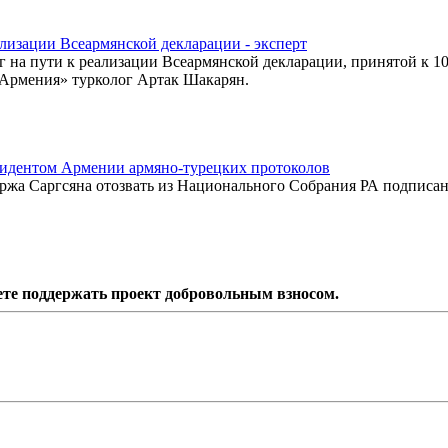
ализации Всеармянской декларации - эксперт
 на пути к реализации Всеармянской декларации, принятой к 10
-Армения» турколог Артак Шакарян.
идентом Армении армяно-турецких протоколов
жа Саргсяна отозвать из Национального Собрания РА подписа
ете поддержать проект добровольным взносом.