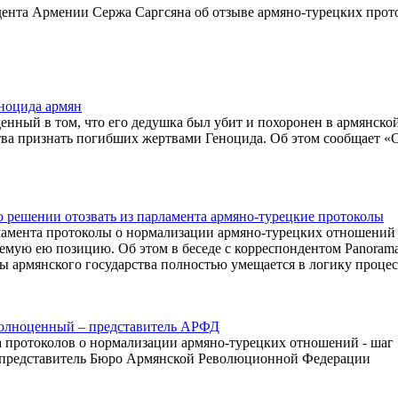
идента Армении Сержа Саргсяна об отзыве армяно-турецких прот
ноцида армян
нный в том, что его дедушка был убит и похоронен в армянско
тва признать погибших жертвами Геноцида. Об этом сообщает «C
решении отозвать из парламента армяно-турецкие протоколы
ламента протоколы о нормализации армяно-турецких отношений 
емую ею позицию. Об этом в беседе с корреспондентом Panoram
ы армянского государства полностью умещается в логику процес
полноценный – представитель АРФД
 протоколов о нормализации армяно-турецких отношений - шаг
т представитель Бюро Армянской Революционной Федерации