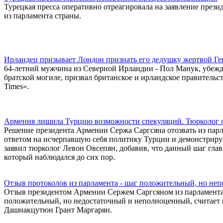
Турецкая пресса оперативно отреагировала на заявление през
из парламента страны.
Ирландец призывает Лондон признать его дедушку жертвой Ге
64-летний мужчина из Северной Ирландии - Пол Манук, убежде
братской могиле, призвал британское и ирландское правительс
Times».
Армения лишила Турцию возможности спекуляций. Тюрколог о 
Решение президента Армении Сержа Саргсяна отозвать из пар
ответом на исчерпавшую себя политику Турции и демонстриру
заявил тюрколог Левон Овсепян, добавив, что данный шаг глав
который наблюдался до сих пор.
Отзыв протоколов из парламента - шаг положительный, но не
Отзыв президентом Армении Сержем Саргсяном из парламента
положительный, но недостаточный и неполноценный, считае
Дашнакцутюн Грант Маргарян.