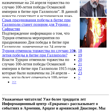
назначенные на 24 апреля торжества по
случаю 100-летия победы Османской
империи в битве при Галлиполи”. В данной
новости существует и историческая ложь,
Срыв празднования победы в битве при
но речь сейчас не об этом. Буду откровенен:
Галлиполи станет позором для Турции -
я давно уже не перестаю удивляться
Сафрастян
наивной вере армян в то, что турок может
Подтверждение информации о том, что
измениться, исправиться, отказаться от
Турция отменила мероприятия по
грязных намерений, убийства больного,
празднованию Дня победы в битве при
спящего и так далее.
Галлиполи, намеченные на 24 апреля,
Турция отменила торжества по случаю 100-
18
станет позором для Турции, сказал
летия победы в битве при Галлиполи?
19
агентству «Новости-Армения» директор
Власти Турции отменили торжества по
20
Института востоковедения Национальной
случаю 100-летия победы Османской
21
академии наук Армении Рубен Сафрастян.
империи в битве при Галлиполи 1915 года,
22
которые были назначены на 24 апреля –
23
день, когда будет отмечаться 100-летие
>
Геноцида армян в Турции. Об этом
>>
сообщает англоязычное турецкое издание
Today’s Zaman.
Уважаемые читатели! Уже более тридцати лет
Информационный центр «Еркрамас» рассказывает о
событиях в Армении, Арцахе и армянской Диаспоре. Мы