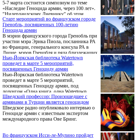
5-7 марта состоится симпозиум по теме
«Наследие Геноцида армян, через 100 лет».
"Нидерландскому Дневнику" об этом
Старт мероприятий во французском городе
сообщили из культурного союза «Абовян».
Гренобль, посвященных 100-летию
Геноцида армян
В мэрии французского города Гренобль при
участии мэра Эрика Пиола, посланника РА
во Франции, генерального консула РА в
Лионе, мэров Гренобля и ряда близлежащих
Нью-­Йоркская библиотека Watertown
городов, сенаторов, депутатов,
проведет в марте 5 мероприятий,
многочисленных представителей
посвященных Геноциду армян
культурных и журналистских кругов, а
Нью­-Йоркская библиотека Watertown
также сотен французских армян состоялась
проведет в марте 5 мероприятий,
торжественная церемония старта
посвященных Геноциду армян, под
мероприятий во Франции, посвященных
лозунгом «Одна книга, одна Watertown
100-летию Геноцида армян. Редакции
Шведский профессор: Произошедшее с
2015».
«Армяне сегодня» об этом сообщила из
армянами в Турции является геноцидом
Франции Лена Кочарян.
Шведское радио опубликовало интервью о
Геноциде армян с известным экспертом
международного права Ове Бринг.
Во французском Исси-ле-Мулино пройдет