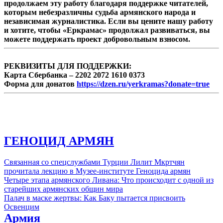
продолжаем эту работу благодаря поддержке читателей,
которым небезразличны судьба армянского народа и
независимая журналистика. Если вы цените нашу работу
и хотите, чтобы «Еркрамас» продолжал развиваться, вы
можете поддержать проект добровольным взносом.
РЕКВИЗИТЫ ДЛЯ ПОДДЕРЖКИ:
Карта Сбербанка – 2202 2072 1610 0373
Форма для донатов
https://dzen.ru/yerkramas?donate=true
ГЕНОЦИД АРМЯН
Связанная со спецслужбами Турции Лилит Мкртчян
прочитала лекцию в Музее-институте Геноцида армян
Четыре этапа армянского Ливана: Что происходит с одной из
старейших армянских общин мира
Палач в маске жертвы: Как Баку пытается присвоить
Освенцим
Армия