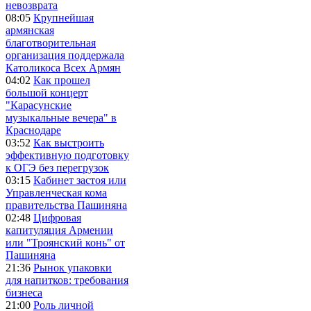
невозврата
08:05
Крупнейшая
армянская
благотворительная
организация поддержала
Католикоса Всех Армян
04:02
Как прошел
большой концерт
"Карасунские
музыкальные вечера" в
Краснодаре
03:52
Как выстроить
эффективную подготовку
к ОГЭ без перегрузок
03:15
Кабинет застоя или
Управленческая кома
правительства Пашиняна
02:48
Цифровая
капитуляция Армении
или "Троянский конь" от
Пашиняна
21:36
Рынок упаковки
для напитков: требования
бизнеса
21:00
Роль личной