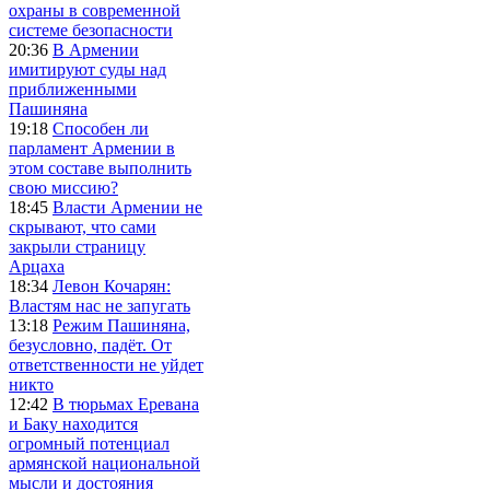
охраны в современной
системе безопасности
20:36
В Армении
имитируют суды над
приближенными
Пашиняна
19:18
Способен ли
парламент Армении в
этом составе выполнить
свою миссию?
18:45
Власти Армении не
скрывают, что сами
закрыли страницу
Арцаха
18:34
Левон Кочарян:
Властям нас не запугать
13:18
Режим Пашиняна,
безусловно, падёт. От
ответственности не уйдет
никто
12:42
В тюрьмах Еревана
и Баку находится
огромный потенциал
армянской национальной
мысли и достояния