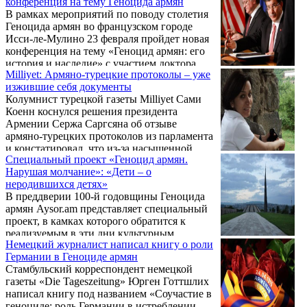
конференция на тему Геноцида армян
В рамках мероприятий по поводу столетия
Геноцида армян во французском городе
Исси-ле-Мулино 23 февраля пройдет новая
конференция на тему «Геноцид армян: его
история и наследие» с участием доктора
Milliyet: Армяно-турецкие протоколы – уже
исторических наук, куратора в
изжившие себя документы
Национальной библиотеке Франции
Колумнист турецкой газеты Milliyet Сами
Микаэла Нишаняна. Об этом сообщает
Коенн коснулся решения президента
официальный сайт мэрии города Исси-ле-
Армении Сержа Саргсяна об отзыве
Мулино.
армяно-турецких протоколов из парламента
и констатировал, что из-за насыщенной
Специальный проект «Геноцид армян.
внешней и внутренней повестки дня
Нарушая молчание»: «Дети – о
Турции данной новости не было отведено
неродившихся детях»
должного внимания, хотя она чрезвычайно
В преддверии 100-й годовщины Геноцида
важна. Ниже представляем перевод статьи:
армян Aysor.am представляет специальный
проект, в камках которого обратится к
реализуемым в эти дни культурным
Немецкий журналист написал книгу о роли
мероприятиям. Сегодня собеседником
Германии в Геноциде армян
Aysor.am станет главный редактор издания
Стамбульский корреспондент немецкой
«Армяне сегодня» министерства диаспоры
газеты «Die Tageszeitung» Юрген Готтшлих
Армении Наири Мкртчян. В преддверии
написал книгу под названием «Соучастие в
100-й годовщины Геноцида армян
геноциде: роль Германии в истреблении