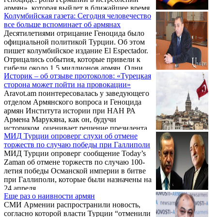
Министерство диаспоры Армении
армян», которая выйдет в ближайшее время.
осуществляет проект «Вследствие Геноцида
Колумбийская газета: Сегодня человечество
Об этом пишет журнал «Nouvelles
армян не родились на свет миллионы
все больше вспоминает об армянах
d'Arménie».
детей». В рамках этого проекта в Армении
Десятилетиями отрицание Геноцида было
и различных странах мира ...
официальной политикой Турции. Об этом
пишет колумбийское издание El Espectador.
Отрицались события, которые привели к
гибели около 1,5 миллионов армян. Одни
Историк – об отзыве протоколов: «Турецкая
были казнены, других гнали в пустыни и
сторона может пойти на провокации»
горы на верную смерть. В Турецкой
Aravot.am поинтересовалась у заведующего
Республике называть эти события словом
отделом Армянского вопроса и Геноцида
«геноцид» – значит идти на риск
армян Института истории при НАН РА
уголовного наказания, напоминает издание.
Армена Марукяна, как он, будучи
историком, оценивает решение президента
МИД Турции опроверг слухи об отмене
РА Сержа Саргсяна об отзыве армяно-
торжеств по случаю победы при Галлиполи
турецких протоколов.
МИД Турции опроверг сообщение Today’s
Zaman об отмене торжеств по случаю 100-
летия победы Османской империи в битве
при Галлиполи, которые были назначены на
24 апреля.
Еще раз о наивности армян
СМИ Армении распространили новость,
согласно которой власти Турции “отменили