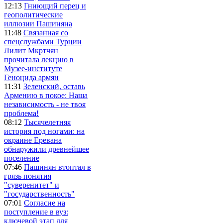
12:13
Гниющий перец и
геополитические
иллюзии Пашиняна
11:48
Связанная со
спецслужбами Турции
Лилит Мкртчян
прочитала лекцию в
Музее-институте
Геноцида армян
11:31
Зеленский, оставь
Армению в покое: Наша
независимость - не твоя
проблема!
08:12
Тысячелетняя
история под ногами: на
окраине Еревана
обнаружили древнейшее
поселение
07:46
Пашинян втоптал в
грязь понятия
"суверенитет" и
"государственность"
07:01
Согласие на
поступление в вуз:
ключевой этап для