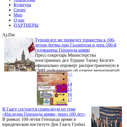
Культура
Спорт
Мир
О нас
ПАРТНЕРЫ
Aj-Dat
Турция все же проведет торжества к 100-
летию битвы при Галлиполи в день 100-й
годовщины Геноцида армян
Пресс-секретарь Министерства
иностранных дел Турции Танжу Билгич
официально опроверг распространенную в
СМИ информацию об отмене мероприятий,
<<
посвященных 100-летию битвы при
<
Галлиполи (Дарданеллы, Чанаккале).
14
15
16
17
В Гааге состоится симпозиум по теме
«Наследие Геноцида армян, через 100 лет»
В рамках 100-летия Геноцида армян в
юридическом институте Ден Гааги Глобал