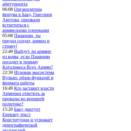
абитуриента
06:08
Организатора
форума в Баку, Григория
Аветова, призвали
встретиться с
армянскими пленными
05:08
Пашинян, ты
предал солдат, армию и
страну!
22:49
Выйдут ли армяне
из комы, если Пашинян
посадит в тюрьму
Католикоса Всех Армян?
22:39
Игровая экосистема
Вулкан: обзор функций и
формата работы
16:49
Кто заставит власти
Армении ответить за
провалы во внешней
политике?
15:20
Баку диктует
Еревану текст
Конституции и угрожает
демографической
экспансией