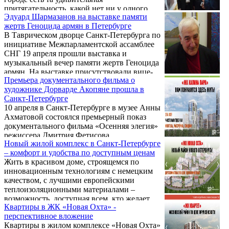
застройщика - жк вива 2 очередь ждет вас.
притягательность, какой нет ни у одного
Эдуард Шармазанов на выставке памяти
города России, и это понятно. Одни только
жертв Геноцида армян в Петербурге
белые ночи дорогого стоят. Жить в нем,
В Таврическом дворце Санкт-Петербурга по
радоваться жизни и претворять свои мечты
инициативе Межпарламентской ассамблее
может каждый россиянин. И эту
СНГ 19 апреля прошли выставка и
возможность нам дает жилой комплекс
музыкальный вечер памяти жертв Геноцида
«Кантемировский», новостройки которого
армян. На выставке присутствовали вице-
меняют облик города, делая его краше и
Премьера документального фильма о
спикер парламента Армении Эдуард
современнее. В тесном сотрудничестве с жк
художнике Дорварде Акопяне прошла в
Шармазанов, генеральный секретарь МПА
кантемировский ...
Санкт-Петербурге
СНГ Алексей Сергеев, генеральный консул
10 апреля в Санкт-Петербурге в музее Анны
Армении в Санкт-Петербурге Грайр
Ахматовой состоялся премьерный показ
Карапетян и заместитель генсека МПА
документального фильма «Осенняя элегия»
СНГ, представитель парламента Армении в
режиссера Дмитрия Фетисова,
МПА Айк Чилингарян.
Новый жилой комплекс в Санкт-Петербурге
посвящённого жизни и творчеству
– комфорт и удобства по доступным ценам
известного петербургского художника
Жить в красивом доме, строящемся по
Дорварда Гургеновича Акопяна.
инновационным технологиям с немецким
качеством, с лучшими европейскими
теплоизоляционными материалами –
возможность, доступная всем, кто желает
Квартиры в ЖК «Новая Охта» -
приобрести квартиру в Санкт-Петербурге.
перспективное вложение
Пока здание еще не возведено, спешите
Квартиры в жилом комплексе «Новая Охта»
совершить выгодную сделку, ведь по