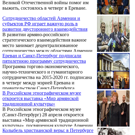
Великой Отечественной войны помог им
выжить, состоялось в четверг в Ереване.
Сотрудничество областей Армении и
субъектов РФ играет важную роль в
развитии двустороннего взаимодействия
В развитии армяно-российского
стратегического взаимодействия важное
место занимает децентрализованное
сотрудничество между областями Армении
Ереван и Санкт-Петербург подписали
и субъектами Российской Федерации. Об
пятилетнюю программу сотрудничества
этом, как передает пресс-служба главы
Программа торгово-экономического,
армянского государства, было отмечено в
научно-технического и гуманитарного
ходе встречи президента Армении Сержа
сотрудничества на 2015-2020 гг. подписана
Саргсяна с губернатором Санкт-Петербурга
в четверг между мэрией Еревана и
Георгием Полтавченко.
правительством Санкт-Петербурга.
В Российском этнографическом музее
Документ подписали мэр Еревана Тарон
откроется выставка «Мир армянской
Маркарян и губернатор Санкт-Петербурга
традиционной культуры»
Георгий Полтавченко.
В Российском этнографическом музее
(Санкт-Петербург) 28 апреля откроется
выставка «Мир армянской традиционной
культуры», посвященная культуре Армении.
Колыбель христианской веры: в Петербурге
Об этом сообщается на сайте Музея.