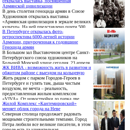
открылась выставка, посвященная
Армянской цивилизации
В день столетия геноцида армян в Союзе
Художников открылась выставка
«Армянская цивилизация в зеркале великих
культур». На ней представлено почти 500
В Петербурге открылась фото-
работ с авторскими комментариями
ретроспектива 6000-летней истории
известного фотографа Бориса Баратова.
Армении, приуроченная к годовщине
Геноцида армян
В Большом зал Выставочном центре Санкт-
Петербургского союза художников на
Большой Морской улице сегодня, 23 апреля,
ЖК ВИВА - возможность жить в развитом и
открывается выставка «Армянская
обжитом районе с выездом на кольцевую
цивилизация в зеркале великих культур».
Жить рядом с парком Городов-Героев в
Экспозиция посвящена 100-летию Геноцида
Петербурге и гулять там, дыша чистым
армян. Выставка «Армянская цивилизация
воздухом, не мечта – реальность,
в зеркале великих культур» - это фото-
предоставленная жилым комплексом
ретроспектива 6000-летней истории
«VIVA». От новостройки до парка две
Армении.
Жилой Комплекс «Кантемировский»
минуты ходьбы – лучше не придумаешь!
меняет облик города на Неве
Компания «Первое Агентство
Северная столица продолжает радовать
Недвижимости» в тесном сотрудничестве
мощными строительными темпами. Город
со строительной компанией поможет вам
Петра любили все великие писатели, в этом
приобрести квартиру по ценам от
городе есть та удивительная