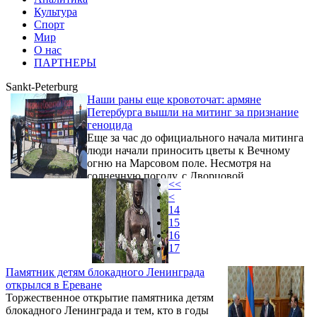
Культура
Спорт
Мир
О нас
ПАРТНЕРЫ
Sankt-Peterburg
Наши раны еще кровоточат: армяне
Петербурга вышли на митинг за признание
геноцида
Еще за час до официального начала митинга
люди начали приносить цветы к Вечному
огню на Марсовом поле. Несмотря на
солнечную погоду, с Дворцовой
<<
набережной дул пронизывающий холодный
<
ветер, от которого некуда было деться. О
14
ветре, подобном огню, поется и в народной
15
песне «Дле яман», звучащей из динамиков
16
рядом с трибуной. Название песни
17
переводится как «Горе пришло», она стала
символом скорби по армянам, погибшим от
Памятник детям блокадного Ленинграда
рук варваров в 1915 году.
открылся в Ереване
Торжественное открытие памятника детям
блокадного Ленинграда и тем, кто в годы