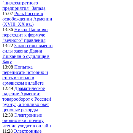
"низкозатратного
предприятия" Запада
15:07
Роль России в
освобождении Армении
(XVIII–XX вв.)
13:36
Никол Пашинян
переходит к формуле
"вечного" правления
13:22
Закон силы вместо
силы закона: Давид
Ишханян о судилище в
Баку
13:08
Попытка
переписать историю и
стать властью в
армянском вилайете
12:49
Драматическое
падение Армении:
товарооборот с Россией
рухнул, а топливо бьет
ценовые рекорды
12:30
Электронные
библиотеки: почему
чтение уходит в онлайн
11:28
Электронные