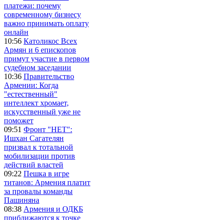
платежи: почему
современному бизнесу
важно принимать оплату
онлайн
10:56
Католикос Всех
Армян и 6 епископов
примут участие в первом
судебном заседании
10:36
Правительство
Армении: Когда
"естественный"
интеллект хромает,
искусственный уже не
поможет
09:51
Фронт "НЕТ":
Ишхан Сагателян
призвал к тотальной
мобилизации против
действий властей
09:22
Пешка в игре
титанов: Армения платит
за провалы команды
Пашиняна
08:38
Армения и ОДКБ
приближаются к точке