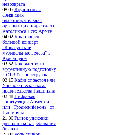
невозврата
08:05
Крупнейшая
армянская
благотворительная
организация поддержала
Католикоса Всех Армян
04:02
Как прошел
большой концерт
"Карасунские
музыкальные вечера" в
Краснодаре
03:52
Как выстроить
эффективную подготовку
к ОГЭ без перегрузок
03:15
Кабинет застоя или
Управленческая кома
правительства Пашиняна
02:48
Цифровая
капитуляция Армении
или "Троянский конь" от
Пашиняна
21:36
Рынок упаковки
для напитков: требования
бизнеса
21:00
Роль личной