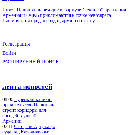
Никол Пашинян переходит к формуле "вечного" правления
Армения и ОДКБ приближаются к точке невозврата
Пашинян, ты предал солдат, армию и страну!
Регистрация
Войти
РАСШИРЕННЫЙ ПОИСК
лента новостей
08:06
Турецкий капкан:
правительство Пашиняна
строит коридоры для
соседей в ущерб
Армении
07:11
От сдачи Арцаха до
суда над Католикосом: