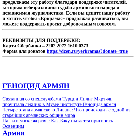
продолжаем эту работу благодаря поддержке читателей,
всем требованиям безопасности, и строится
которым небезразличны судьба армянского народа и
в районе с развитой ...
независимая журналистика. Если вы цените нашу работу
и хотите, чтобы «Еркрамас» продолжал развиваться, вы
можете поддержать проект добровольным взносом.
РЕКВИЗИТЫ ДЛЯ ПОДДЕРЖКИ:
Карта Сбербанка – 2202 2072 1610 0373
Форма для донатов
https://dzen.ru/yerkramas?donate=true
ГЕНОЦИД АРМЯН
Связанная со спецслужбами Турции Лилит Мкртчян
прочитала лекцию в Музее-институте Геноцида армян
Четыре этапа армянского Ливана: Что происходит с одной из
старейших армянских общин мира
Палач в маске жертвы: Как Баку пытается присвоить
Освенцим
Армия