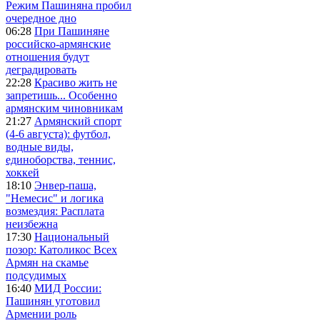
Режим Пашиняна пробил
очередное дно
06:28
При Пашиняне
российско-армянские
отношения будут
деградировать
22:28
Красиво жить не
запретишь... Особенно
армянским чиновникам
21:27
Армянский спорт
(4-6 августа): футбол,
водные виды,
единоборства, теннис,
хоккей
18:10
Энвер-паша,
"Немесис" и логика
возмездия: Расплата
неизбежна
17:30
Национальный
позор: Католикос Всех
Армян на скамье
подсудимых
16:40
МИД России:
Пашинян уготовил
Армении роль