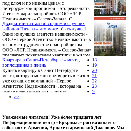
под ключ и по низким ценам с
окончании строительства стоимость будет
петербуржской пропиской – это реальность.
выше, жилой комплекс калина парк 2
И ее вам дарит застройщик ООО «ЛСР.
возводит компания – автор и реализатор
Недвижимость – Северо-Запад». С
множества отличных проектов города -
Двадцатипятиэтажки в одном из лучших
компанией сотрудничает авторитетное
ООО «ЛСР. Недвижимость – Северо-
районов Питера – что может быть лучше?
агентство недвижимости - «Первое
Запад». С компанией тесно ...
Одно из лучших агентств недвижимости -
Агентство Недвижимости», пятый год с
ООО «Первое Агентство Недвижимости» в
успехом работающее на этом рынке.
тесном сотрудничестве с застройщиком
Скажем сразу, жилой комплекс новая охта,
ООО «ЛСР. Недвижимость – Северо-Запад»
располагается в совхозе «Ручьи», рядом с
предлагает покупателям квартиры в жилом
Кольцевой автодорогой, этим и объясняется
Квартира в Санкт-Петербурге – мечта,
18
комплексе «Квартет». Обращаем ваше
достаточно низкая цена.
воплощенная в жизнь
19
внимание на то, что строительство ведется
Купить квартиру в Санкт-Петербурге -
20
в одном из престижных районов Санкт-
мечта, которую можно претворить в жизнь
21
Петербурга – Московском. Несмотря на
уже сегодня с компанией «Первое
22
элитность расположения жк квартет
Агентство Недвижимости», которая на
23
купчино, квартиры реализуются по ценам
рынке недвижимости с успехом
>
от застройщика, поэтому скажем сразу - это
функционирует пять лет. Сотрудничая с
>>
самая оптимальная цена. Дороже найдете,
известным и достойным застройщиком
дешевле ...
Питера ГК «ЦДС», компания подыщет вам
любое жилье по средствам и пожеланиям и
Уважаемые читатели! Уже более тридцати лет
по самым оптимальным ценам. К примеру,
Информационный центр «Еркрамас» рассказывает о
новый жилой комплекс «Новое Мурино» во
событиях в Армении, Арцахе и армянской Диаспоре. Мы
Всеволожском районе Петербурга отвечает