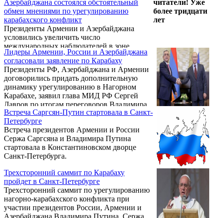
Азербайджана состоялся обстоятельный
читатели! Уже
президентов Армении, России и
обмен мнениями по урегулированию
более тридцати
Азербайджана Сержа Саргсяна, Владимира
карабахского конфликт
лет
Путина и Ильхама Алиева.
Президенты Армении и Азербайджанa
условились увеличить число
международных наблюдателей в зоне
Лидеры Армении, России и Азербайджана
карабахского конфликта. Об этом
согласовали заявление по Карабаху
отмечается в заявлении, распространенном
Президенты РФ, Азербайджана и Армении
20 июня по итогам трехсторонней встречи
договорились придать дополнительную
глав Армении, Азербайджана и России в
динамику урегулированию в Нагорном
Санкт-Петербурге.
Карабахе, заявил глава МИД РФ Сергей
Лавров по итогам переговоров Владимира
Встреча Саргсян-Путин стартовала в Санкт-
Путина, Ильхама Алиева и Сержа Саргсяна.
Петербурге
Встреча президентов Армении и России
Сержа Саргсяна и Владимира Путина
стартовала в Константиновском дворце
Санкт-Петербурга.
Трехсторонний саммит по Карабаху
пройдет в Санкт-Петербурге
Трехсторонний саммит по урегулированию
нагорно-карабахского конфликта при
участии президентов России, Армении и
Азербайджана Владимира Путина, Сержа