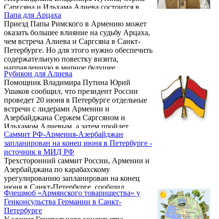
Саргсяна и Ильхама Алиева состоится в
Папа для Арцаха
понедельник в северной столице России.
Приезд Папы Римского в Армению может
оказать большее влияние на судьбу Арцаха,
чем встреча Алиева и Саргсяна в Санкт-
Петербурге. Но для этого нужно обеспечить
содержательную повестку визита,
направленную в мирное будущее.
Рубикон для Алиева
Помощник Владимира Путина Юрий
Ушаков сообщил, что президент России
проведет 20 июня в Петербурге отдельные
встречи с лидерами Армении и
Азербайджана Сержем Саргсяном и
Ильхамом Алиевым, а затем пройдет
Саммит РФ-Армения-Азербайджан
трехсторонняя встреча по проблеме
запланирован на конец июня в Петербурге -
нагорно-карабахского урегулирования.
источник в МИД РФ
Ушаков напомнил, что Россия сыграла
Трехсторонний саммит России, Армении и
решающую роль в прекращении апрельских
Азербайджана по карабахскому
боевых действий, а сейчас попытается
урегулированию запланирован на конец
оказать содействие сторонам в
июня в Санкт-Петербурге, сообщил
урегулировании конфликта.
Флешмоб «Армянского товарищества» у
источник в МИД РФ.
Генконсульства Германии в Санкт-
Петербурге