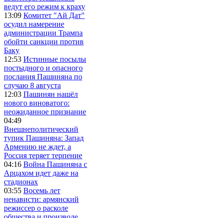
ведут его режим к краху
13:09
Комитет "Ай Дат"
осудил намерение
администрации Трампа
обойти санкции против
Баку
12:53
Истинные посылы
постыдного и опасного
послания Пашиняна по
случаю 8 августа
12:03
Пашинян нашёл
нового виноватого:
неожиданное признание
04:49
Внешнеполитический
тупик Пашиняна: Запад
Армению не ждет, а
Россия теряет терпение
04:16
Война Пашиняна с
Арцахом идет даже на
стадионах
03:55
Восемь лет
ненависти: армянский
режиссер о расколе
общества и произволе