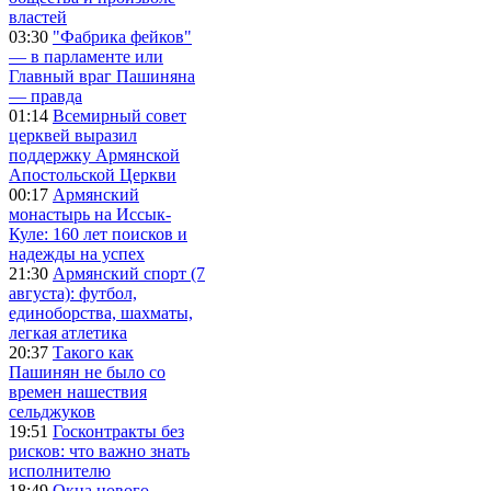
властей
03:30
"Фабрика фейков"
— в парламенте или
Главный враг Пашиняна
— правда
01:14
Всемирный совет
церквей выразил
поддержку Армянской
Апостольской Церкви
00:17
Армянский
монастырь на Иссык-
Куле: 160 лет поисков и
надежды на успех
21:30
Армянский спорт (7
августа): футбол,
единоборства, шахматы,
легкая атлетика
20:37
Такого как
Пашинян не было со
времен нашествия
сельджуков
19:51
Госконтракты без
рисков: что важно знать
исполнителю
18:49
Окна нового