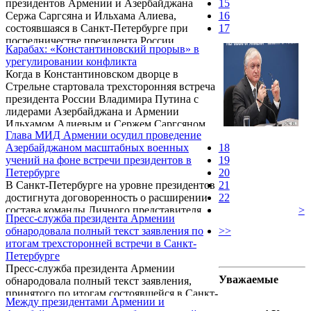
президентов Армении и Азербайджана
15
Сержа Саргсяна и Ильхама Алиева,
16
состоявшаяся в Санкт-Петербурге при
17
посредничестве президента России
Карабах: «Константиновский прорыв» в
Владимира Путина, закончилась
урегулировании конфликта
подписанием трехстороннего заявления.
Когда в Константиновском дворце в
Стрельне стартовала трехсторонняя встреча
президента России Владимира Путина с
лидерами Азербайджана и Армении
Ильхамом Алиевым и Сержем Саргсяном,
Глава МИД Армении осудил проведение
прогнозы относительно итогов этих
Азербайджаном масштабных военных
18
переговоров были, мягко говоря, не
учений на фоне встречи президентов в
19
оптимистические. Накануне президенты
Петербурге
20
Азербайджана и Армении, встречаясь один
В Санкт-Петербурге на уровне президентов
21
на один со своим российским коллегой,
достигнута договоренность о расширении
22
рассуждая о перспективах карабахского
состава команды Личного представителя
>
урегулирования, говорили каждый о своем.
Пресс-служба президента Армении
Действующего председателя ОБСЕ. Об этом
обнародовала полный текст заявления по
>>
заявил глава МИД РА Эдвард Налбандян на
итогам трехсторонней встречи в Санкт-
встрече с журналистами, комментируя
Петербурге
завершившуюся чуть ранее трехстороннюю
Пресс-служба президента Армении
встречу президентов Армении, России и
Уважаемые
обнародовала полный текст заявления,
Азербайджана, после которой Серж
принятого по итогам состоявшейся в Санкт-
Саргсян, Владимир Путин и Ильхам Алиев
Между президентами Армении и
Петербурге трехсторонней встречи
выступили с совместным заявлением.