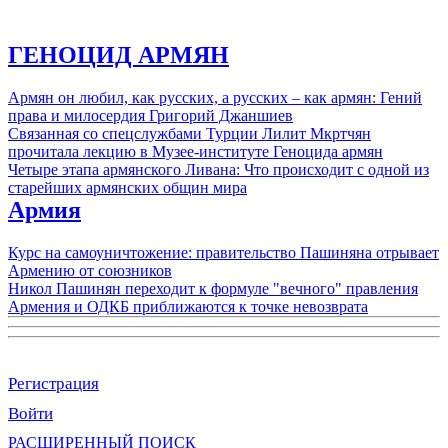
ГЕНОЦИД АРМЯН
Армян он любил, как русских, а русских – как армян: Гений
права и милосердия Григорий Джаншиев
Связанная со спецслужбами Турции Лилит Мкртчян
прочитала лекцию в Музее-институте Геноцида армян
Четыре этапа армянского Ливана: Что происходит с одной из
старейших армянских общин мира
Армия
Курс на самоуничтожение: правительство Пашиняна отрывает
Армению от союзников
Никол Пашинян переходит к формуле "вечного" правления
Армения и ОДКБ приближаются к точке невозврата
Регистрация
Войти
РАСШИРЕННЫЙ ПОИСК