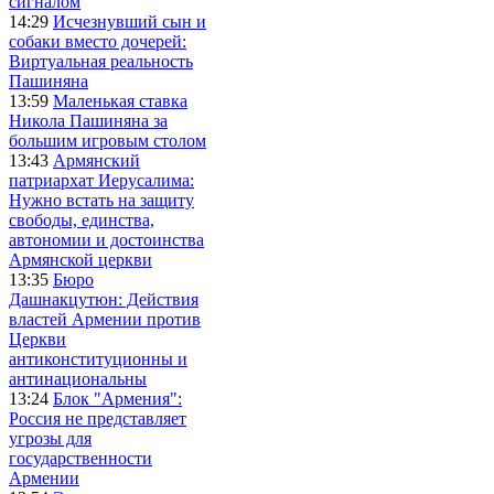
сигналом
14:29
Исчезнувший сын и
собаки вместо дочерей:
Виртуальная реальность
Пашиняна
13:59
Маленькая ставка
Никола Пашиняна за
большим игровым столом
13:43
Армянский
патриархат Иерусалима:
Нужно встать на защиту
свободы, единства,
автономии и достоинства
Армянской церкви
13:35
Бюро
Дашнакцутюн: Действия
властей Армении против
Церкви
антиконституционны и
антинациональны
13:24
Блок "Армения":
Россия не представляет
угрозы для
государственности
Армении