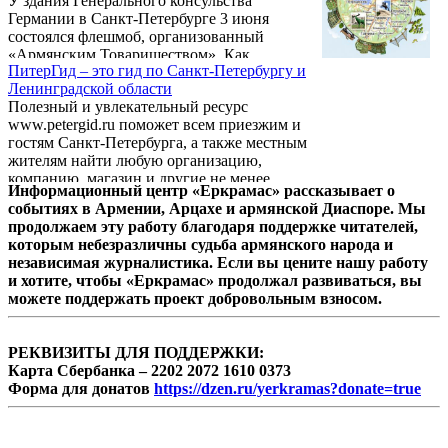
У здания Генерального консульства
Германии в Санкт-Петербурге 3 июня
состоялся флешмоб, организованный
«Армянским Товариществом». Как
ПитерГид – это гид по Санкт-Петербургу и
сообщает Информационный Центр газеты
Ленинградской области
армян России «Еркрамас», группа армян
Полезный и увлекательный ресурс
пришла, чтобы выразить благодарность
www.petergid.ru поможет всем приезжим и
народу Германии и депутатам Бундестага за
гостям Санкт-Петербурга, а также местным
историческую Резолюцию по признанию
жителям найти любую организацию,
Геноцида армян в Турции.
компанию, магазин и другие не менее
Информационный центр «Еркрамас» рассказывает о
важные места. Для туристов
событиях в Армении, Арцахе и армянской Диаспоре. Мы
интересующихся достопримечательностями
продолжаем эту работу благодаря поддержке читателей,
города на Неве в разделе «Архитектура»
которым небезразличны судьба армянского народа и
предлагаются адреса и карты
независимая журналистика. Если вы цените нашу работу
местонахождения мостов, соборов и зданий,
и хотите, чтобы «Еркрамас» продолжал развиваться, вы
имеющих историческое значение.
можете поддержать проект добровольным взносом.
РЕКВИЗИТЫ ДЛЯ ПОДДЕРЖКИ:
Карта Сбербанка – 2202 2072 1610 0373
Форма для донатов
https://dzen.ru/yerkramas?donate=true