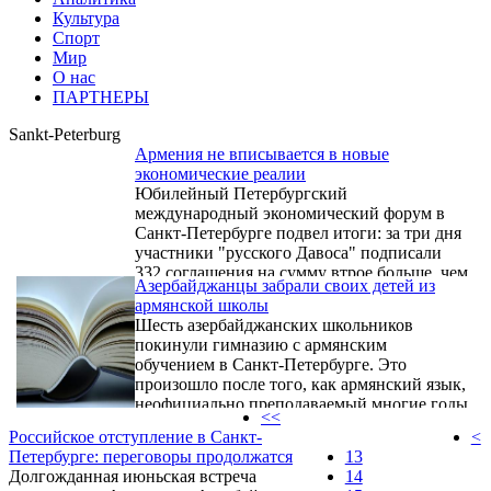
Культура
Спорт
Мир
О нас
ПАРТНЕРЫ
Sankt-Peterburg
Армения не вписывается в новые
экономические реалии
Юбилейный Петербургский
международный экономический форум в
Санкт-Петербурге подвел итоги: за три дня
участники "русского Давоса" подписали
332 соглашения на сумму втрое больше, чем
Азербайджанцы забрали своих детей из
в прошлом году. Каков результат участия
армянской школы
Армении в этом форуме рассказывает
Шесть азербайджанских школьников
корреспондент Sputnik Армения.
покинули гимназию с армянским
обучением в Санкт-Петербурге. Это
произошло после того, как армянский язык,
неофициально преподаваемый многие годы
<<
в школе, получил официальный статус.
Российское отступление в Санкт-
<
Петербурге: переговоры продолжатся
13
Долгожданная июньская встреча
14