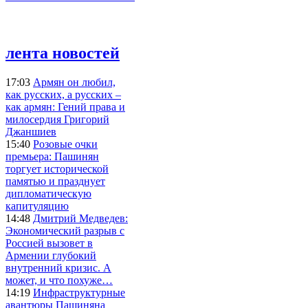
лента новостей
17:03
Армян он любил,
как русских, а русских –
как армян: Гений права и
милосердия Григорий
Джаншиев
15:40
Розовые очки
премьера: Пашинян
торгует исторической
памятью и празднует
дипломатическую
капитуляцию
14:48
Дмитрий Медведев:
Экономический разрыв с
Россией вызовет в
Армении глубокий
внутренний кризис. А
может, и что похуже…
14:19
Инфраструктурные
авантюры Пашиняна