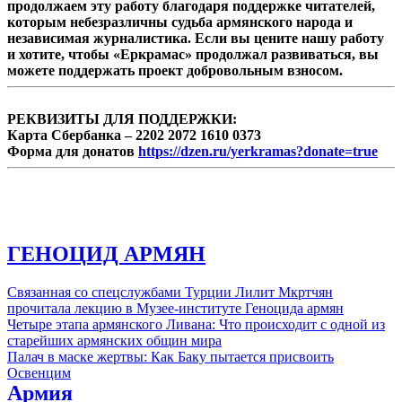
продолжаем эту работу благодаря поддержке читателей,
которым небезразличны судьба армянского народа и
независимая журналистика. Если вы цените нашу работу
и хотите, чтобы «Еркрамас» продолжал развиваться, вы
можете поддержать проект добровольным взносом.
РЕКВИЗИТЫ ДЛЯ ПОДДЕРЖКИ:
Карта Сбербанка – 2202 2072 1610 0373
Форма для донатов
https://dzen.ru/yerkramas?donate=true
ГЕНОЦИД АРМЯН
Связанная со спецслужбами Турции Лилит Мкртчян
прочитала лекцию в Музее-институте Геноцида армян
Четыре этапа армянского Ливана: Что происходит с одной из
старейших армянских общин мира
Палач в маске жертвы: Как Баку пытается присвоить
Освенцим
Армия