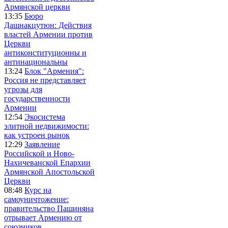
Армянской церкви
13:35
Бюро
Дашнакцутюн: Действия
властей Армении против
Церкви
антиконституционны и
антинациональны
13:24
Блок "Армения":
Россия не представляет
угрозы для
государственности
Армении
12:54
Экосистема
элитной недвижимости:
как устроен рынок
12:29
Заявление
Российской и Ново-
Нахичеванской Епархии
Армянской Апостольской
Церкви
08:48
Курс на
самоуничтожение:
правительство Пашиняна
отрывает Армению от
союзников