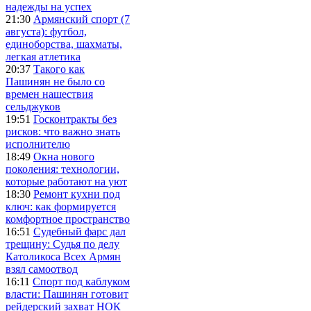
надежды на успех
21:30
Армянский спорт (7
августа): футбол,
единоборства, шахматы,
легкая атлетика
20:37
Такого как
Пашинян не было со
времен нашествия
сельджуков
19:51
Госконтракты без
рисков: что важно знать
исполнителю
18:49
Окна нового
поколения: технологии,
которые работают на уют
18:30
Ремонт кухни под
ключ: как формируется
комфортное пространство
16:51
Судебный фарс дал
трещину: Судья по делу
Католикоса Всех Армян
взял самоотвод
16:11
Спорт под каблуком
власти: Пашинян готовит
рейдерский захват НОК