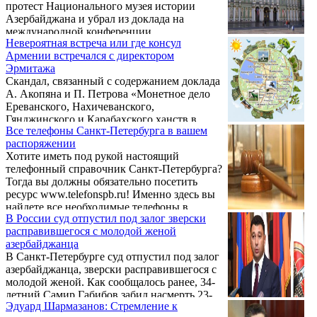
протест Национального музея истории
Азербайджана и убрал из доклада на
международной конференции
Невероятная встреча или где консул
словосочетание "Восточная Армения".
Армении встречался с директором
Эрмитажа
Скандал, связанный с содержанием доклада
А. Акопяна и П. Петрова «Монетное дело
Ереванского, Нахичеванского,
Гянджинского и Карабахского ханств в
Все телефоны Санкт-Петербурга в вашем
1747–1827 гг.» на II Международной
распоряжении
конференции по восточной нумизматике
Хотите иметь под рукой настоящий
«İCON II» в Государственном Эрмитаже
телефонный справочник Санкт-Петербурга?
России, и по поводу которого
Тогда вы должны обязательно посетить
азербайджанская сторона направила
ресурс www.telefonspb.ru! Именно здесь вы
протест Михаилу Пиотровскому, получил
найдете все необходимые телефоны в
очень любопытное продолжение и открыл
В России суд отпустил под залог зверски
любой сфере. К примеру, если вам
новые грани дипломатической работы.
расправившегося с молодой женой
необходимо найти стоматологические
Дело в том, что общественность была
азербайджанца
клиники, вы кликаете на нужный раздел и
крайне возмущена пассивностью
В Санкт-Петербурге суд отпустил под залог
выходите на их телефоны. Теперь остается
армянского ...
азербайджанца, зверски расправившегося с
обзвонить их для того чтобы найти нужную
молодой женой. Как сообщалось ранее, 34-
услугу и сравнить цены, а также определить
летний Самир Габибов забил насмерть 23-
по адресу наиболее близко расположенный
Эдуард Шармазанов: Стремление к
летнюю Гюльнар Велиеву. Супруги
к вашему месту жительства. Это касается