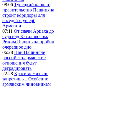
08:06
Турецкий капкан:
правительство Пашиняна
строит коридоры для
соседей в ущерб
Армении
07:11
От сдачи Арцаха до
суда над Католикосом:
Режим Пашиняна пробил
очередное дно
06:28
При Пашиняне
российско-армянские
отношения будут
деградировать
22:28
Красиво жить не
запретишь... Особенно
армянским чиновникам