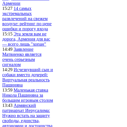
Армении
15:27
14 самых
экстремальных
развлечений на свежем
воздухе: рейтинг по цене
ошибки и порогу входа
15:15
Эта земля вам не
дорога, Армения для вас
— всего лишь "хопан"
14:49
Заявление
Матвиенко является
очень серьезным
сигналом
14:29
Исчезнувший сын и
собаки вместо дочерей:
Виртуальная реальность
Пашиняна
13:59
Маленькая ставка
Никола Пашиняна за
большим игровым столом
13:43
Армянский
патриархат Иерусалима:
Нужно встать на защиту
свободы, единства,
автономии и достоинства