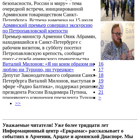
безопасности, России и миру» - тема
бомбардировщика в Сирии. Об этом ИА
очередной встречи, инициированной
REGNUM сообщили организаторы акции,
Армянским товариществом Санкт-
которая пройдет в 19:00 в среду в
Петербурга. Встреча намечена на 15 июля.
Московском парке Победы у памятника
Армянский премьер совершил экскурсию
маршалу Георгию Жукову.
по Петропавловской крепости
Премьер-министр Армении Овик Абрамян,
находившийся в Санкт-Петербурге с
рабочим визитом, в субботу посетил
Петропавловскую крепость, сообщает
пресс-служба армянского правительства.
Виталий Милонов: «Я ни коим образом не
16
Абрамяна сопровождал министр транспорта
люблю ни Турцию, ни турецкое»
17
РФ, сопредседатель совместной армяно-
Депутат Законодательного собрания Санкт-
18
российской межправительственной
Петербурга Виталий Милонов, выступая в
19
комиссии по экономическому
эфире «Радио Балтика», поддержал решение
20
сотрудничеству Максим Соколов.
президента России Владимира Путина,
21
принявшего извинения президента Турции
>
Реджепа Эрдогана, назвав это «внешней
>>
политикой». Однако, как сообщает
Информационный Центр газеты армян
России «Еркрамас», на личное отношение
Уважаемые читатели! Уже более тридцати лет
Милонова к Эрдогану и Турции это никак
Информационный центр «Еркрамас» рассказывает о
не повлияло.
событиях в Армении, Арцахе и армянской Диаспоре. Мы