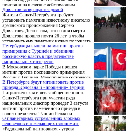
пристанища в связи с действующим
Довлатов возвращается домой
законом об установке памятников.
Жители Санкт-Петербурга требуют
установить памятник известному писателю
армянского происхождения Сергею
Довлатову. Дело в том, что со дня смерти
Довлатова прошло почти 26 лет, а чтобы
установить ему памятник нужно подождать
Петербуржцы вышли на митинг против
до 2020 года.
примирения с Турцией и обвинили
российскую власть в предательстве
национальных интересов
В Московском парке Победы прошел
митинг против поспешного примирения
России с Турцией. Мероприятие состоялось
В Петербурге будут митинговать против
в день рождения Героя Российской
приезда Эрдогана и «прощения» Турции
Федерации Олега Анатольевича Пешкова,
Патриотическая и левая общественность
чей самолет был сбит турецкими ВВС во
Санкт-Петербурга при участии ряда
время выполнения военного задания в
национальных диаспор проведет 3 августа
Сирии. У памятника Жукову собралось
митинг против намеченного приезда в
несколько десятков человек: представители
город президента Турции Реджепа
политических партий, общественных
О планетарных устремлениях злобных
Эрдогана и нормализации отношений с
движений и простые горожане.
человечков и о желающих сэкономить
этой страной, замороженных после
«Радикальный пантюркизм - угроза
уничтожения турецкими ВВС российского