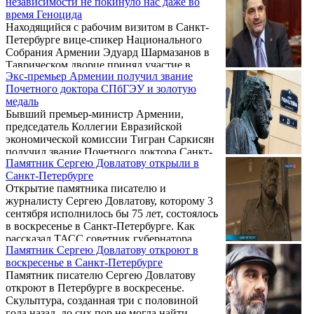
независимости не покинуло нас даже во
прожили в браке всего неделю.
всех ...
время Геноцида
Находящийся с рабочим визитом в Санкт-
Петербурге вице-спикер Национального
Собрания Армении Эдуард Шармазанов в
Таврическом дворце принял участие в
Экс-премьер Армении получил звание
юбилейном мероприятии к 25-летию
Почетного доктора СПбГЭУ и золотую
независимости Армении. Как сообщает
медаль
пресс-служба НС, в своем выступлении
Бывший премьер-министр Армении,
вице-спикер сказал:
председатель Коллегии Евразийской
экономической комиссии Тигран Саркисян
получил звание Почетного доктора Санкт-
Памятник Сергею Довлатову открыли в
Петербургского государственного
Санкт-Петербурге
экономического университета.
Открытие памятника писателю и
журналисту Сергею Довлатову, которому 3
сентября исполнилось бы 75 лет, состоялось
в воскресенье в Санкт-Петербурге. Как
рассказал ТАСС советник губернатора
Памятник Сергею Довлатову откроют в
города, глава телеканала "Санкт-Петербург"
воскресенье в Санкт-Петербурге
Сергей Боярский, выступивший одним из
Памятник писателю Сергею Довлатову
инициаторов установки монумента, на
откроют в Петербурге в воскресенье.
церемонии присутствовали вдова и дочь
Скульптура, созданная три с половиной
Довлатова.
года назад, до сих пор не могла найти