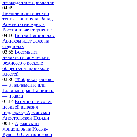
неожиданное признание
04:49
Внешнеполитический
тупик Пашиняна: Запад
Армению не ждет, а
Россия теряет терпение
04:16
Война Пашиняна с
Арцахом идет даже на
стадионах
03:55
Восемь лет
ненависти: армянский
режиссер о расколе
общества и произволе
властей
03:30
"Фабрика фейков"
— в парламенте или
Главный враг Пашиняна
— правда
01:14
Всемирный совет
церквей выразил
поддержку Армянской
Апостольской Церкви
00:17
Армянский
монастырь на Иссык-
Куле: 160 лет поисков и