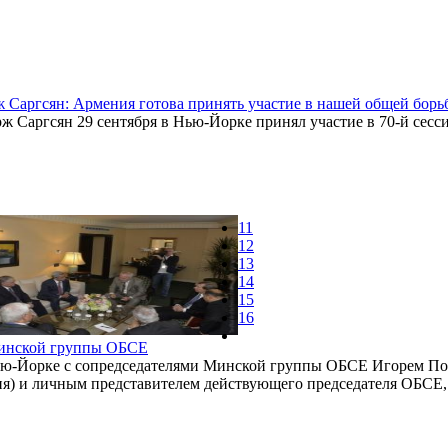
Саргсян: Армения готова принять участие в нашей общей борь
ж Саргсян 29 сентября в Нью-Йорке принял участие в 70-й сес
11
12
13
14
15
16
Минской группы ОБСЕ
Нью-Йорке с сопредседателями Минской группы ОБСЕ Игорем П
я) и личным представителем действующего председателя ОБСЕ,