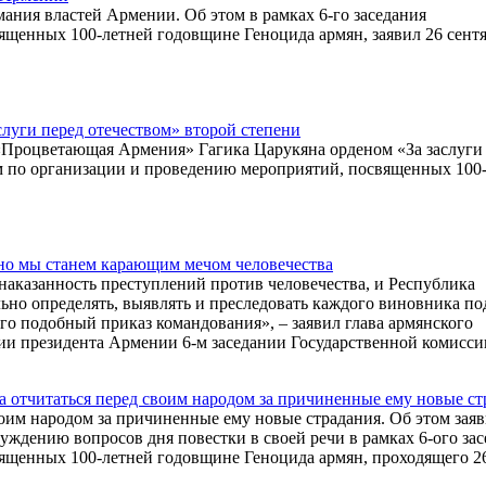
ания властей Армении. Об этом в рамках 6-го заседания
ященных 100-летней годовщине Геноцида армян, заявил 26 сент
луги перед отечеством» второй степени
«Процветающая Армения» Гагика Царукяна орденом «За заслуги
ам по организации и проведению мероприятий, посвященных 100
нно мы станем карающим мечом человечества
наказанность преступлений против человечества, и Республика
ьно определять, выявлять и преследовать каждого виновника п
о подобный приказ командования», – заявил глава армянского
ции президента Армении 6-м заседании Государственной комисси
 отчитаться перед своим народом за причиненные ему новые ст
оим народом за причиненные ему новые страдания. Об этом зая
уждению вопросов дня повестки в своей речи в рамках 6-ого за
ященных 100-летней годовщине Геноцида армян, проходящего 2