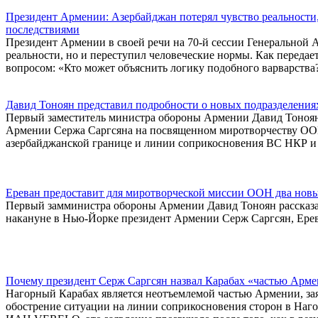
Президент Армении: Азербайджан потерял чувство реальности
последствиями
Президент Армении в своей речи на 70-й сессии Генеральной 
реальности, но и переступил человеческие нормы. Как передае
вопросом: «Кто может объяснить логику подобного варварства
Давид Тоноян представил подробности о новых подразделени
Первый заместитель министра обороны Армении Давид Тоноян
Армении Сержа Саргсяна на посвященном миротворчеству ООН
азербайджанской границе и линии соприкосновения ВС НКР и
Ереван предоставит для миротворческой миссии ООН два нов
Первый замминистра обороны Армении Давид Тоноян рассказал 
накануне в Нью-Йорке президент Армении Серж Саргсян, Ерев
Почему президент Серж Саргсян назвал Карабах «частью Арм
Нагорный Карабах является неотъемлемой частью Армении, за
обострение ситуации на линии соприкосновения сторон в Наго