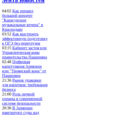
04:02
Как прошел
большой концерт
"Карасунские
музыкальные вечера" в
Краснодаре
03:52
Как выстроить
эффективную подготовку
к ОГЭ без перегрузок
03:15
Кабинет застоя или
Управленческая кома
правительства Пашиняна
02:48
Цифровая
капитуляция Армении
или "Троянский конь" от
Пашиняна
21:36
Рынок упаковки
для напитков: требования
бизнеса
21:00
Роль личной
охраны в современной
системе безопасности
20:36
В Армении
имитируют суды над