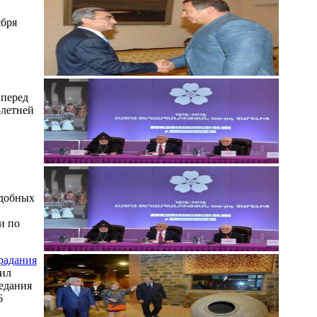
ября
 перед
-летней
одобных
и по
радания
вил
седания
6