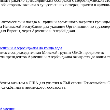
льтате ракетно-артиллерийских обстрелов с азербайджанской ст
обе стороны заявили о существенных потерях, причем в армяно
е автомобили и поезда в Турции и временного закрытия границ
та Исламской Республики дал указание Организации по грузопе
 для Европы, через Армению и Азербайджан.
ении и Азербайджана до конца года
лись с сопредседателями Минской группы ОБСЕ продолжить
реча президентов Армении и Азербайджана ожидается до конца т
бочим визитом в США для участия в 70-й сессии Генассамблеи 
-служба главы армянского государства.
я Армении