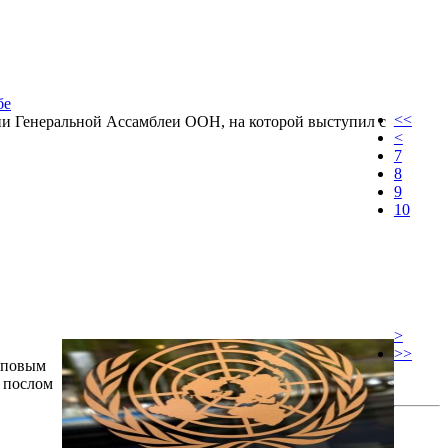
бе
<<
сии Генеральной Ассамблеи ООН, на которой выступил с
<
7
8
9
10
>
>>
оповым
 послом