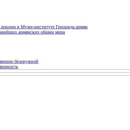
 лекцию в Музее-институте Геноцида армян
старейших армянских общин мира
рмению безоружной
твенность