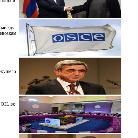
ороны и
-
ы между
ревозкам
екущего
ООН, во