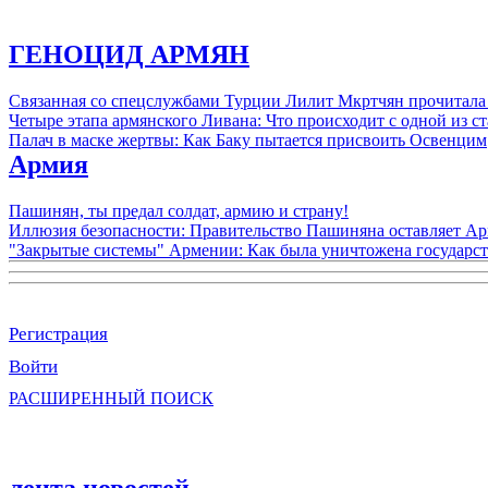
ГЕНОЦИД АРМЯН
Связанная со спецслужбами Турции Лилит Мкртчян прочитала
Четыре этапа армянского Ливана: Что происходит с одной из 
Палач в маске жертвы: Как Баку пытается присвоить Освенцим
Армия
Пашинян, ты предал солдат, армию и страну!
Иллюзия безопасности: Правительство Пашиняна оставляет А
"Закрытые системы" Армении: Как была уничтожена государс
Регистрация
Войти
РАСШИРЕННЫЙ ПОИСК
лента новостей