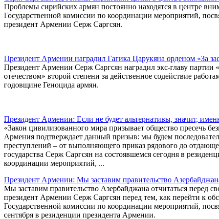
Проблемы сирийских армян постоянно находятся в центре вним
Государственной комиссии по координации мероприятий, посв
президент Армении Серж Саргсян.
Президент Армении наградил Гагика Царукяна орденом «За зас
Президент Армении Серж Саргсян наградил экс-главу партии 
отечеством» второй степени за действенное содействие работ
годовщине Геноцида армян.
Президент Армении: Если не будет альтернативы, значит, име
«Закон цивилизованного мира призывает общество пресечь без
Армения подтверждает данный призыв: мы будем последовател
преступлений – от выполняющего приказ рядового до отдающег
государства Серж Саргсян на состоявшемся сегодня в резиден
координации мероприятий, ...
Президент Армении: Мы заставим правительство Азербайджана
Мы заставим правительство Азербайджана отчитаться перед св
президент Армении Серж Саргсян перед тем, как перейти к обс
Государственной комиссии по координации мероприятий, посв
сентября в резиденции президента Армении.