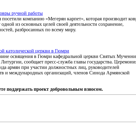
ковры ручной работы
я посетили компанию «Мегерян карпет», которая производит ко
 одной из основных целей своей деятельности сохранение,
остей, разбросанных по всему миру.
ой католической церкви в Гюмри
в чине освящения в Гюмри кафедральной церкви Святых Мученни
Литургии, сообщает пресс-служба главы государства. Церемони
ида армян при участии должностных лиц, руководителей
тв и международных организаций, членов Синода Армянской
ете поддержать проект добровольным взносом.