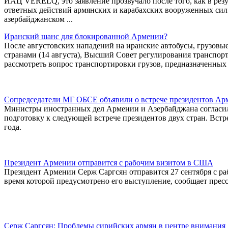
ИАЦ VERELQ, это заявление прозвучало после того, как в резу
ответных действий армянских и карабахских вооруженных сил 
азербайджанском ...
Иранский шанс для блокированной Армении?
После августовских нападений на иранские автобусы, грузовы
странами (14 августа), Высший Совет регулирования транспор
рассмотреть вопрос транспортировки грузов, предназначенных
Сопредседатели МГ ОБСЕ объявили о встрече президентов Арм
Министры иностранных дел Армении и Азербайджана согласи
подготовку к следующей встрече президентов двух стран. Вст
года.
Президент Армении отправится с рабочим визитом в США
Президент Армении Серж Саргсян отправится 27 сентября с ра
время которой предусмотрено его выступление, сообщает пресс
Серж Саргсян: Проблемы сирийских армян в центре внимани