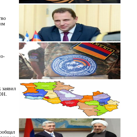
тво
ким
о-
 заявил
ОН.
сообщал