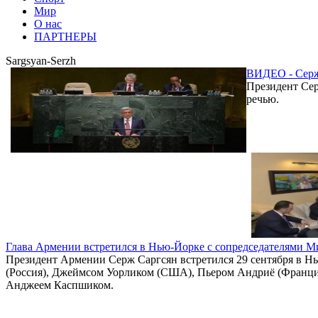
Мир
О нас
ПАРТНЕРЫ
Sargsyan-Serzh
ВИДЕО - Серж 
Президент Сер
речью.
Глава Армении встретился в Нью-Йорке с сопредседателями 
Президент Армении Серж Саргсян встретился 29 сентября в 
(Россия), Джеймсом Уорликом (США), Пьером Андриё (Франци
Анджеем Каспшиком.