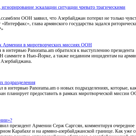
, игнорирование эскалации ситуации чревато трагическими
Ассамблеи ООН заявил, что Азербайджан потерял не только чувс
т «Интерфакс», глава армянского государства задался риторичес
?»
ях Армении в миротворческих миссиях ООН
 в интервью Panorama.am обратился к выступлению президента
 саммите в Нью-Йорке, а также недавним инцидентам на армян
 Азербайджана.
ых подразделения
в интервью Panorama.am о новых подразделениях, которые, как
ан планирует предоставить в рамках миротворческой миссии О
ении»?
явил президент Армении Серж Саргсян, комментируя очередное
рном Карабахе и на армяно-азербайджанской границе. Как уже 