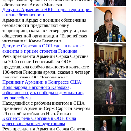
обозреватель Армен Минасян.
Депутат: Армения и НКР – одна территория
в плане безопасности
Армения и Арцах с позиции обеспечения
безопасности представляют одну
территорию, сказал в четверг депутат, глава
общественной организации "Европейская
интеграция" Карен Бекарян в
Депутат: Саргсян в ООН сделал важные
международном пресс-центре Sputnik
акценты в призме столетия Геноцида
Армения, комментируя выступление
Речь президента Армении Сержа Саргсяна
президента Армении на Генассамблее ООН.
на 70-й сессии Генассамблеи ООН
представляла особую важность в контексте
100-летия Геноцида армян, сказал в четверг
депутат, глава ОО "Европейская
Президент Армении в Конгрессе США:
интеграция" Карен Бекарян в
Воля народа Нагорного Карабаха,
международном пресс-центре Sputnik
избравшего путь свободы и демократии,
Армения.
непоколебима
Находящийся с рабочим визитом в США
президент Армении Серж Саргсян вечером
29 сентября отбыл из Нью-Йорка в
Эксперт: речь Саргсяна в ООН была
Вашингтон.
адресована разным аудиториям
Речь президента Армении Сержа Саргсяна