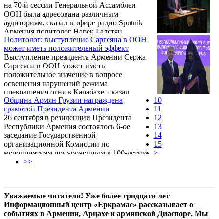
на 70-й сессии Генеральной Ассамблеи
ООН была адресована различным
аудиториям, сказал в эфире радио Sputnik
Армения политолог Нарек Галстян.
Политолог: выступление Саргсяна в ООН
может иметь положительный эффект
Выступление президента Армении Сержа
Саргсяна в ООН может иметь
положительное значение в вопросе
освещения нарушений режима
прекращения огня в Карабахе, сказал
Община Армян Грузии награждена
10
порталу Sputnik Армения глава
грамотой Президента Армении
11
Департамента политических исследований
26 сентября в резиденции Президента
12
Института Кавказа Сергей Минасян.
Республики Армения состоялось 6-ое
13
заседание Государственной
14
организационной Комиссии по
15
мероприятиям приуроченным к 100-летию
>
Геноцида армянского народа.
>>
Уважаемые читатели! Уже более тридцати лет
Информационный центр «Еркрамас» рассказывает о
событиях в Армении, Арцахе и армянской Диаспоре. Мы