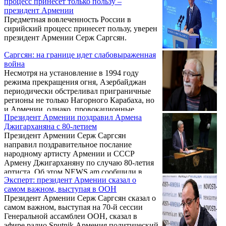
процесс принесет только пользу –
президент Армении
Предметная вовлеченность России в
сирийский процесс принесет пользу, уверен
президент Армении Серж Саргсян.
Саргсян: на границе идет слабовыраженная
война
Несмотря на установление в 1994 году
режима прекращения огня, Азербайджан
периодически обстреливал приграничные
регионы не только Нагорного Карабаха, но
и Армении, однако, провокационные
Президент Армении поздравил Армена
действия Баку за последние два года стали
Джигарханяна с 80-летием
причиной беспрецедентного роста
Президент Армении Серж Саргсян
напряженности, заявил президент Армении
направил поздравительное послание
Серж Саргсян.
народному артисту Армении и СССР
Армену Джигарханяну по случаю 80-летия
артиста. Об этом NEWS.am сообщили в
Эксперт: президент Армении сказал о
пресс-службе президента Армении.
самом важном, выступая в ООН
Президент Армении Серж Саргсян сказал о
самом важном, выступая на 70-й сессии
Генеральной ассамблеи ООН, сказал в
эфире радио Sputnik Армения политический