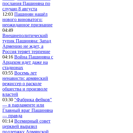
послания Пашиняна по
случаю 8 августа
12:03
Пашинян нашёл
нового виноватого:
неожиданное признание
04:49
Внешнеполитический
тупик Пашиняна: Запад
Армению не ждет, а
Россия теряет терпение
04:16
Война Пашиняна с
Арцахом идет даже на
стадионах
03:55
Восемь лет
ненависти: армянский
режиссер о расколе
общества и произволе
властей
03:30
"Фабрика фейков"
— в парламенте или
Главный враг Пашиняна
— правда
01:14
Всемирный совет
церквей выразил
поддержку Армянской