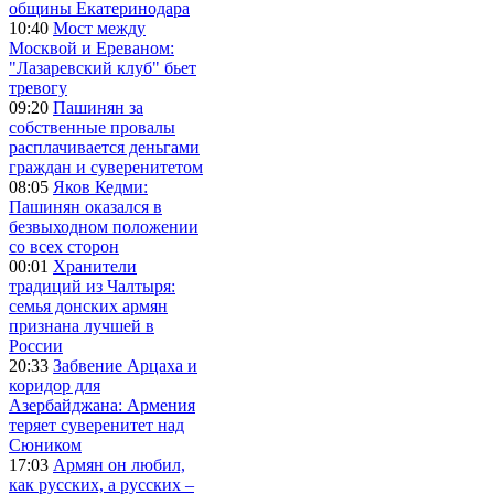
общины Екатеринодара
10:40
Мост между
Москвой и Ереваном:
"Лазаревский клуб" бьет
тревогу
09:20
Пашинян за
собственные провалы
расплачивается деньгами
граждан и суверенитетом
08:05
Яков Кедми:
Пашинян оказался в
безвыходном положении
со всех сторон
00:01
Хранители
традиций из Чалтыря:
семья донских армян
признана лучшей в
России
20:33
Забвение Арцаха и
коридор для
Азербайджана: Армения
теряет суверенитет над
Сюником
17:03
Армян он любил,
как русских, а русских –