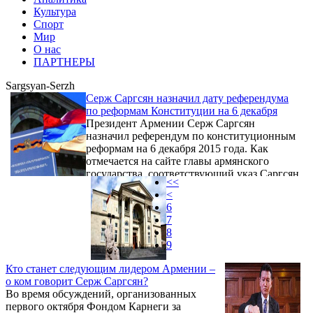
Культура
Спорт
Мир
О нас
ПАРТНЕРЫ
Sargsyan-Serzh
Серж Саргсян назначил дату референдума
по реформам Конституции на 6 декабря
Президент Армении Серж Саргсян
назначил референдум по конституционным
реформам на 6 декабря 2015 года. Как
отмечается на сайте главы армянского
государства, соответствующий указ Саргсян
<<
подписал 8 октября. Указ вступает в силу на
<
следующий день после официальной
6
публикации.
7
8
9
Кто станет следующим лидером Армении –
о ком говорит Серж Саргсян?
Во время обсуждений, организованных
первого октября Фондом Карнеги за