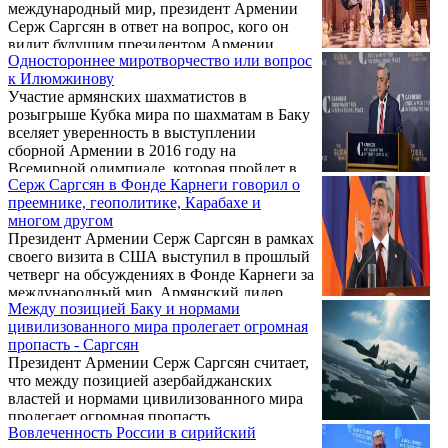
международный мир, президент Армении
Серж Саргсян в ответ на вопрос, кого он
видит будущим президентом Армении,
Одностороннее миротворчество или вопрос
сказал, что может предугадать, но боится
к Илюмжинову
это озвучивать.
Участие армянских шахматистов в
розыгрыше Кубка мира по шахматам в Баку
вселяет уверенность в выступлении
сборной Армении в 2016 году на
Всемирной олимпиаде, которая пройдет в
Серж Саргсян в Фонде Карнеги говорил о
столице Азербайджана, заявил агентству "Р-
преемнике, геополитике, Карабахе и
Спорт" президент ФИДЕ Кирсан
многом другом
Илюмжинов.
Президент Армении Серж Саргсян в рамках
своего визита в США выступил в прошлый
четверг на обсуждениях в Фонде Карнеги за
международный мир. Армянский лидер
Между позицией Баку и нормами
выступил с обширным докладом, в котором
цивилизованного мира пролегает огромная
затронул ряд насущных вопросов
пропасть - Саргсян
внутренней и внешней повестки Армении,
Президент Армении Серж Саргсян считает,
а также коснулся региональных проблем.
что между позицией азербайджанских
властей и нормами цивилизованного мира
пролегает огромная пропасть.
Вовлеченность России в сирийский