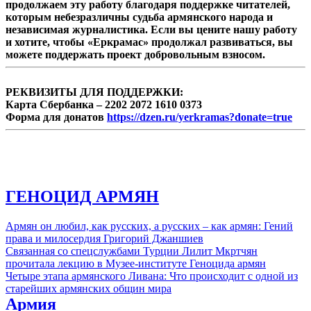
продолжаем эту работу благодаря поддержке читателей,
которым небезразличны судьба армянского народа и
независимая журналистика. Если вы цените нашу работу
и хотите, чтобы «Еркрамас» продолжал развиваться, вы
можете поддержать проект добровольным взносом.
РЕКВИЗИТЫ ДЛЯ ПОДДЕРЖКИ:
Карта Сбербанка – 2202 2072 1610 0373
Форма для донатов
https://dzen.ru/yerkramas?donate=true
ГЕНОЦИД АРМЯН
Армян он любил, как русских, а русских – как армян: Гений
права и милосердия Григорий Джаншиев
Связанная со спецслужбами Турции Лилит Мкртчян
прочитала лекцию в Музее-институте Геноцида армян
Четыре этапа армянского Ливана: Что происходит с одной из
старейших армянских общин мира
Армия