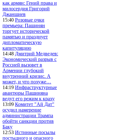
как армян: Гений права и
милосердия Григорий
Джаншиев
15:40
Розовые очки
премьера: Пашинян
торгует исторической
памятью и празднует
дипломатическую
капитуляцию
14:48
Дмитрий Медведев:
Экономический разрыв с
Россией вызовет в
Армении глубокий
внутренний кризис. А
может, и что похуже…
14:19
Инфраструктурные
авантюры Пашиняна
ведут его режим к краху
13:09
Комитет "Ай Дат"
осудил намерение
администрации Трампа
обойти санкции против
Баку
12:53
Истинные посылы
постыдного и опасного