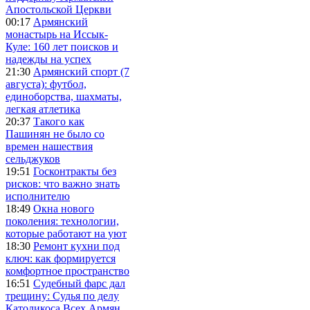
Апостольской Церкви
00:17
Армянский
монастырь на Иссык-
Куле: 160 лет поисков и
надежды на успех
21:30
Армянский спорт (7
августа): футбол,
единоборства, шахматы,
легкая атлетика
20:37
Такого как
Пашинян не было со
времен нашествия
сельджуков
19:51
Госконтракты без
рисков: что важно знать
исполнителю
18:49
Окна нового
поколения: технологии,
которые работают на уют
18:30
Ремонт кухни под
ключ: как формируется
комфортное пространство
16:51
Судебный фарс дал
трещину: Судья по делу
Католикоса Всех Армян