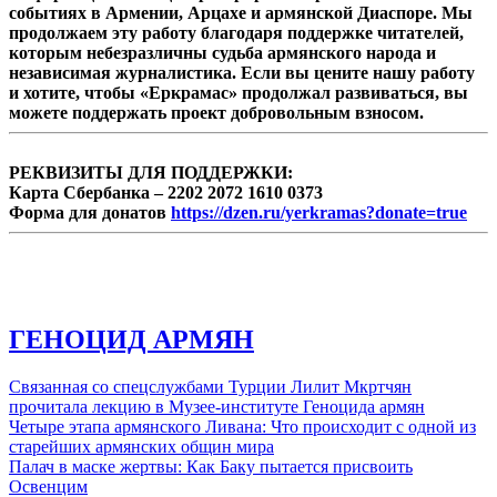
событиях в Армении, Арцахе и армянской Диаспоре. Мы
секретарь правящей Республиканской
продолжаем эту работу благодаря поддержке читателей,
партии Армении Эдуард Шармазанов,
которым небезразличны судьба армянского народа и
комментируя призыв главы МИД Турции,
независимая журналистика. Если вы цените нашу работу
чтобы Армения урегулировала отношения с
и хотите, чтобы «Еркрамас» продолжал развиваться, вы
соседями.
можете поддержать проект добровольным взносом.
РЕКВИЗИТЫ ДЛЯ ПОДДЕРЖКИ:
Карта Сбербанка – 2202 2072 1610 0373
Форма для донатов
https://dzen.ru/yerkramas?donate=true
ГЕНОЦИД АРМЯН
Связанная со спецслужбами Турции Лилит Мкртчян
прочитала лекцию в Музее-институте Геноцида армян
Четыре этапа армянского Ливана: Что происходит с одной из
старейших армянских общин мира
Палач в маске жертвы: Как Баку пытается присвоить
Освенцим