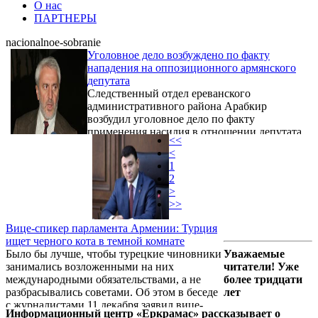
О нас
ПАРТНЕРЫ
nacionalnoe-sobranie
Уголовное дело возбуждено по факту
нападения на оппозиционного армянского
депутата
Следственный отдел ереванского
административного района Арабкир
возбудил уголовное дело по факту
применения насилия в отношении депутата
<<
Национального Собрания Армении Арама
<
Манукяна, сообщила в пятницу на своей
1
странице в соцсети Facebook помощник
2
главы Следственного комитета Сонна
>
Трузян.
>>
Вице-спикер парламента Армении: Турция
ищет черного кота в темной комнате
Было бы лучше, чтобы турецкие чиновники
Уважаемые
занимались возложенными на них
читатели! Уже
международными обязательствами, а не
более тридцати
разбрасывались советами. Об этом в беседе
лет
с журналистами 11 декабря заявил вице-
Информационный центр «Еркрамас» рассказывает о
спикер Национального Собрания, пресс-