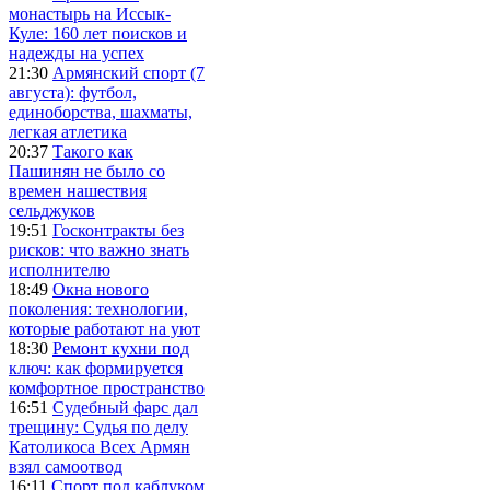
монастырь на Иссык-
Куле: 160 лет поисков и
надежды на успех
21:30
Армянский спорт (7
августа): футбол,
единоборства, шахматы,
легкая атлетика
20:37
Такого как
Пашинян не было со
времен нашествия
сельджуков
19:51
Госконтракты без
рисков: что важно знать
исполнителю
18:49
Окна нового
поколения: технологии,
которые работают на уют
18:30
Ремонт кухни под
ключ: как формируется
комфортное пространство
16:51
Судебный фарс дал
трещину: Судья по делу
Католикоса Всех Армян
взял самоотвод
16:11
Спорт под каблуком