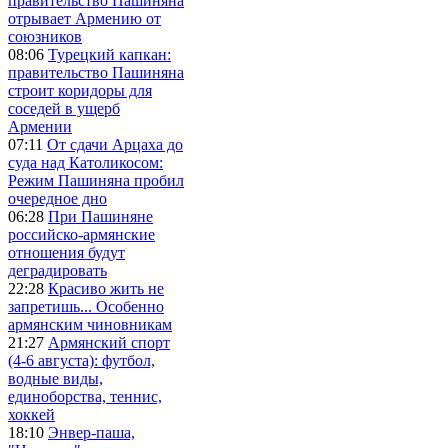
правительство Пашиняна
отрывает Армению от
союзников
08:06
Турецкий капкан:
правительство Пашиняна
строит коридоры для
соседей в ущерб
Армении
07:11
От сдачи Арцаха до
суда над Католикосом:
Режим Пашиняна пробил
очередное дно
06:28
При Пашиняне
российско-армянские
отношения будут
деградировать
22:28
Красиво жить не
запретишь... Особенно
армянским чиновникам
21:27
Армянский спорт
(4-6 августа): футбол,
водные виды,
единоборства, теннис,
хоккей
18:10
Энвер-паша,