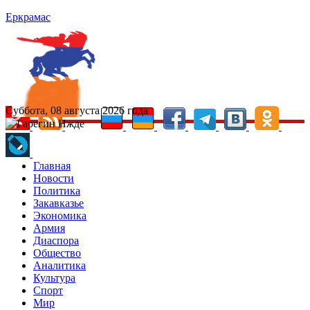
Еркрамас
Суббота, 08 августа 2026 года
Главная
Новости
Политика
Закавказье
Экономика
Армия
Диаспора
Общество
Аналитика
Культура
Спорт
Мир