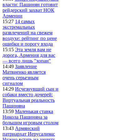
власти: Пашинян готовит
рейдерский захват НОК
Армении
15:27
14 самых
экстремальных
развлечений на свежем
воздухе: рейтинг по цене
ошибки и порогу входа
15:15
Эта земля вам не
дорога, Армения для вас
— всего лишь "хопан"
14:49
Заявление
Матвиенко является
очень серьезным
сигналом
14:29
Исчезнувший сын и
собаки вместо дочерей:
Виртуальная реальность
Пашиняна
13:59
Маленькая ставка
Никола Пашиняна за
большим игровым столом
13:43
Армянский
патриархат Иерусалима:
Нужно встать на защиту