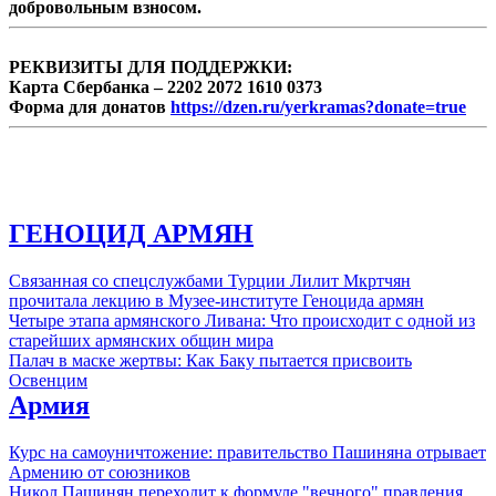
добровольным взносом.
РЕКВИЗИТЫ ДЛЯ ПОДДЕРЖКИ:
Карта Сбербанка – 2202 2072 1610 0373
Форма для донатов
https://dzen.ru/yerkramas?donate=true
ГЕНОЦИД АРМЯН
Связанная со спецслужбами Турции Лилит Мкртчян
прочитала лекцию в Музее-институте Геноцида армян
Четыре этапа армянского Ливана: Что происходит с одной из
старейших армянских общин мира
Палач в маске жертвы: Как Баку пытается присвоить
Освенцим
Армия
Курс на самоуничтожение: правительство Пашиняна отрывает
Армению от союзников
Никол Пашинян переходит к формуле "вечного" правления