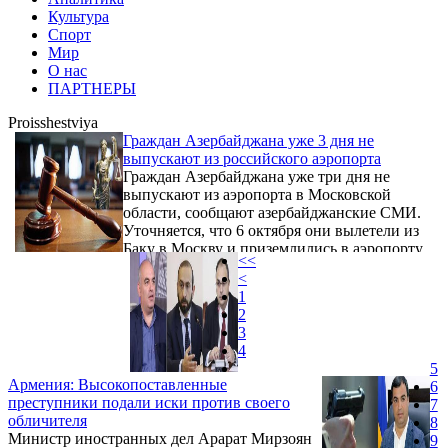
Культура
Спорт
Мир
О нас
ПАРТНЕРЫ
Proisshestviya
Граждан Азербайджана уже 3 дня не
выпускают из российского аэропорта
Граждан Азербайджана уже три дня не
выпускают из аэропорта в Московской
области, сообщают азербайджанские СМИ.
Уточняется, что 6 октября они вылетели из
Баку в Москву и приземлились в аэропорту
<<
Жуковский в Подмосковье.
<
1
2
3
4
5
Армения: Высокопоставленные
6
преступники подали иски против своего
7
обличителя
8
Министр иностранных дел Арарат Мирзоян
9