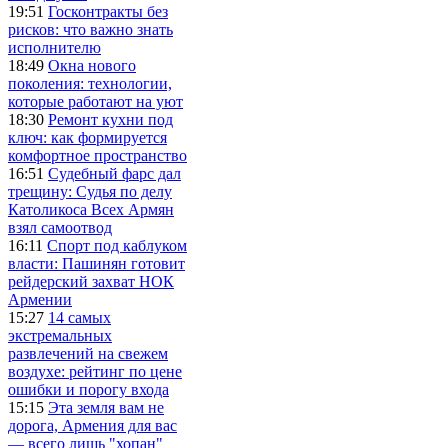
19:51
Госконтракты без
рисков: что важно знать
исполнителю
18:49
Окна нового
поколения: технологии,
которые работают на уют
18:30
Ремонт кухни под
ключ: как формируется
комфортное пространство
16:51
Судебный фарс дал
трещину: Судья по делу
Католикоса Всех Армян
взял самоотвод
16:11
Спорт под каблуком
власти: Пашинян готовит
рейдерский захват НОК
Армении
15:27
14 самых
экстремальных
развлечений на свежем
воздухе: рейтинг по цене
ошибки и порогу входа
15:15
Эта земля вам не
дорога, Армения для вас
— всего лишь "хопан"