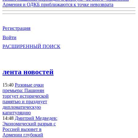
Армения и ОДКБ приближаются к точке невозврата
Регистрация
Войти
РАСШИРЕННЫЙ ПОИСК
лента новостей
15:40
Розовые очки
премьера: Пашинян
торгует исторической
памятью и празднует
дипломатическую
капитуляцию
14:48
Дмитрий Медведев:
Экономический разрыв с
Россией вызовет в
Армении глубокий