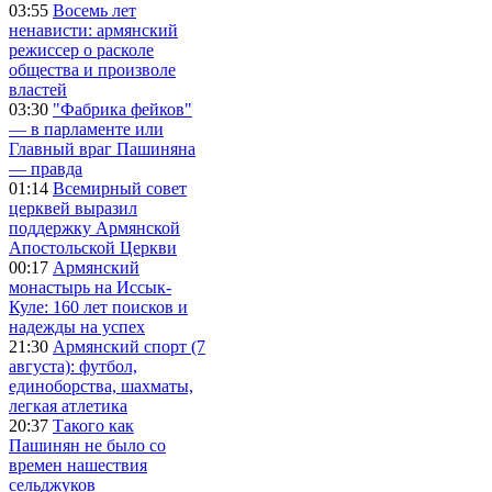
03:55
Восемь лет
ненависти: армянский
режиссер о расколе
общества и произволе
властей
03:30
"Фабрика фейков"
— в парламенте или
Главный враг Пашиняна
— правда
01:14
Всемирный совет
церквей выразил
поддержку Армянской
Апостольской Церкви
00:17
Армянский
монастырь на Иссык-
Куле: 160 лет поисков и
надежды на успех
21:30
Армянский спорт (7
августа): футбол,
единоборства, шахматы,
легкая атлетика
20:37
Такого как
Пашинян не было со
времен нашествия
сельджуков