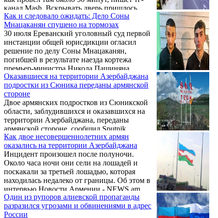
раненый – Арцрун Галстян, который
канал Mash. Вскрывать дверь пришлось
доставлен в больницу и прооперирован».
Как и следовало ожидать: Дело Соны
сотрудникам МЧС, которые обнаружили его
Об этом сегодня, 24 сентября, в беседе с
Мнацаканян спущено на тормозах
тело без признаков жизни.
журналистами заявил пресс-секретарь ...
30 июля Ереванский уголовный суд первой
инстанции общей юрисдикции огласил
решение по делу Соны Мнацаканян,
погибшей в результате наезда кортежа
премьер-министра Никола Пашиняна.
Оказавшиеся на территории Азербайджана
подростки из Сюника переданы армянской
стороне
Двое армянских подростков из Сюникской
области, заблудившихся и оказавшихся на
территории Азербайджана, переданы
армянской стороне, сообщил Sputnik
Как двое несовершеннолетних армян
Армения глава общины Тех Давид Гулунц.
оказались на территории Азербайджана
"Ребята у меня", — сказал Гулунц, не
Инцидент произошел после полуночи.
уточнив деталей.
Около часа ночи они сели на лошадей и
поскакали за третьей лошадью, которая
находилась недалеко от границы. Об этом в
интервью Новости Армении - NEWS.am
Один из рупоров алиевской пропаганды
рассказал член совета общины Тег Аргам
разразился угрозами и обвинениями в адрес
Овсепян, рассказав обстоятельства, при
России
которых двое несовершеннолетних