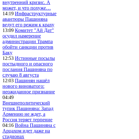
внутренний кризис. А
может, и что похуже…
14:19
Инфраструктурные
авантюры Пашиняна
ведут его режим к краху
13:09
Комитет "Ай Дат"
осудил намерение
администрации Трампа
обойти санкции против
Баку
12:53
Истинные посылы
постыдного и опасного
послания Пашиняна по
случаю 8 августа
12:03
Пашинян нашёл
нового виноватого:
неожиданное признание
04:49
Внешнеполитический
тупик Пашиняна: Запад
Армению не ждет, а
Россия теряет терпение
04:16
Война Пашиняна с
Арцахом идет даже на
стадионах