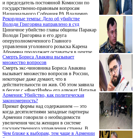
и председатель постоянной Комиссии по
государственно-правовым вопросам
Национального Собрания РА Владимир
Рекордные темпы: Дело об убийстве
Варданян обратились в суд с двумя
Володи Григоряна направлено в суд
совершенно аналогичными гражданскими
Циничное убийство главы общины Паракар
исками. Впрочем, оно и не удивительно с
Володи Григоряна и его друга
учетом того, что интересы обоих в этих
оперуполномоченного Главного
процессах представляет она адвокатесса —
управления уголовного розыска Карена
Заруи Карапетян.
Абрамяна продолжает оставаться в центре
Смерть Бориса Авакяна вызывает
внимания общественности. Напомним, что
множество вопросов
они были застрелены поздно вечером 23
Смерть экс-чиновника Бориса Авакяна
сентября в селе Мердзаван, на территории
вызывает множество вопросов в России,
строящегося дома Володи Григоряна.
некоторые даже думают, что в
действительности он жив. Об этом заявила
в беседе с «ФактИнфо» его адвокат Наталья
Армения: Убийство, как политическая
Черникова. Она по-прежнему утверждает,
закономерность?
что «Авакян не мог покончить с собой, он
Примат формы над содержанием — это
не тот человек».
когда десятилетиями западные партнеры
Армении говорили о необходимости
увеличения числа женщин в системе
государственного управления страны. В
Чем ближе к выборам, тем чаще в Армении
действительности, это и есть