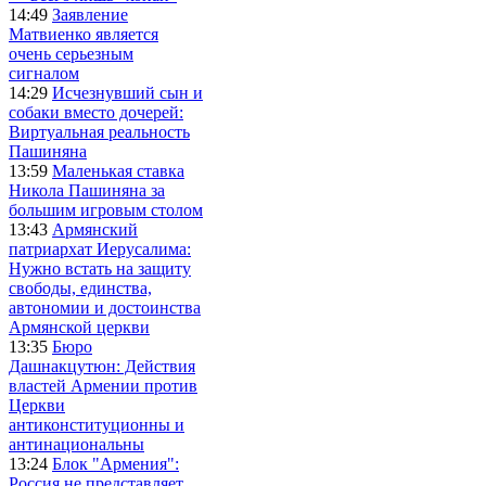
14:49
Заявление
Матвиенко является
очень серьезным
сигналом
14:29
Исчезнувший сын и
собаки вместо дочерей:
Виртуальная реальность
Пашиняна
13:59
Маленькая ставка
Никола Пашиняна за
большим игровым столом
13:43
Армянский
патриархат Иерусалима:
Нужно встать на защиту
свободы, единства,
автономии и достоинства
Армянской церкви
13:35
Бюро
Дашнакцутюн: Действия
властей Армении против
Церкви
антиконституционны и
антинациональны
13:24
Блок "Армения":
Россия не представляет