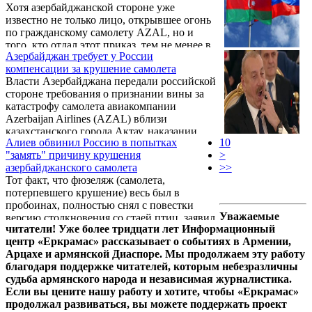
Хотя азербайджанской стороне уже
заблудились и оказались на территории
известно не только лицо, открывшее огонь
Азербайджана.
по гражданскому самолету AZAL, но и
того, кто отдал этот приказ, тем не менее в
Азербайджан требует у России
России продолжают нагнетать обстановку,
компенсации за крушение самолета
пишет одно из провластных
Власти Азербайджана передали российской
азербайджанских СМИ. Отмечается, что
стороне требования о признании вины за
«российские коллеги» пытаются сместить
катастрофу самолета авиакомпании
внимание с причин на следствия, становясь
Azerbaijan Airlines (AZAL) вблизи
«соучастниками преступления».
казахстанского города Актау, наказании
Алиев обвинил Россию в попытках
10
виновных в случившемся и выплате
"замять" причину крушения
>
компенсаций, заявил в интервью
азербайджанского самолета
>>
азербайджанскому государственному
Тот факт, что фюзеляж (самолета,
телеканалу AzTV президент Азербайджана
потерпевшего крушение) весь был в
Ильхам Алиев, передает ТАСС.
пробоинах, полностью снял с повестки
Уважаемые
версию столкновения со стаей птиц, заявил
читатели! Уже более тридцати лет Информационный
президент Азербайджана Ильхам Алиев в
центр «Еркрамас» рассказывает о событиях в Армении,
интервью местному телевидению. Как
Арцахе и армянской Диаспоре. Мы продолжаем эту работу
сообщает Новости Армении - NEWS.am, по
благодаря поддержке читателей, которым небезразличны
словам Алиева, «некоторые круги России
судьба армянского народа и независимая журналистика.
предпочли придерживаться этой версии».
Если вы цените нашу работу и хотите, чтобы «Еркрамас»
продолжал развиваться, вы можете поддержать проект