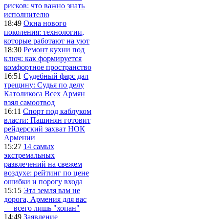
рисков: что важно знать
исполнителю
18:49
Окна нового
поколения: технологии,
которые работают на уют
18:30
Ремонт кухни под
ключ: как формируется
комфортное пространство
16:51
Судебный фарс дал
трещину: Судья по делу
Католикоса Всех Армян
взял самоотвод
16:11
Спорт под каблуком
власти: Пашинян готовит
рейдерский захват НОК
Армении
15:27
14 самых
экстремальных
развлечений на свежем
воздухе: рейтинг по цене
ошибки и порогу входа
15:15
Эта земля вам не
дорога, Армения для вас
— всего лишь "хопан"
14:49
Заявление