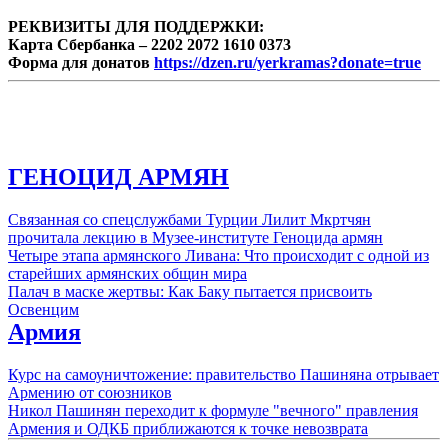
РЕКВИЗИТЫ ДЛЯ ПОДДЕРЖКИ:
Карта Сбербанка – 2202 2072 1610 0373
Форма для донатов
https://dzen.ru/yerkramas?donate=true
ГЕНОЦИД АРМЯН
Связанная со спецслужбами Турции Лилит Мкртчян
прочитала лекцию в Музее-институте Геноцида армян
Четыре этапа армянского Ливана: Что происходит с одной из
старейших армянских общин мира
Палач в маске жертвы: Как Баку пытается присвоить
Освенцим
Армия
Курс на самоуничтожение: правительство Пашиняна отрывает
Армению от союзников
Никол Пашинян переходит к формуле "вечного" правления
Армения и ОДКБ приближаются к точке невозврата