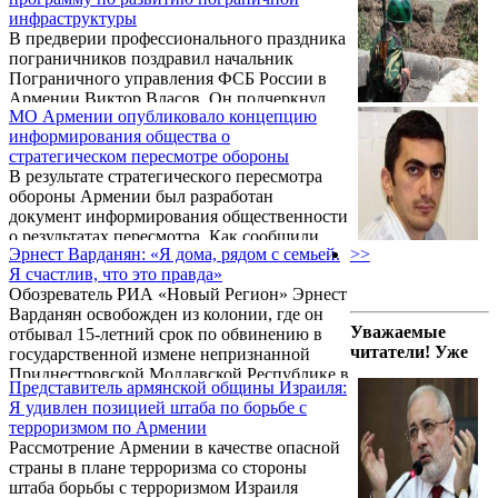
большевистского переворота 1917 года,
инфраструктуры
входила в состав Закавказской Федерации -
В предверии профессионального праздника
"лоскутного" государства, терзаемого
пограничников поздравил начальник
внутренними этническими
Пограничного управления ФСБ России в
противоречиями. Тем временем, турецкие
Армении Виктор Власов. Он подчеркнул,
войска в мае 1918 года стояли уже в
МО Армении опубликовало концепцию
что сейчас ситуация на армяно-турецком и
нескольких километрах от Еревана. Мир ...
информирования общества о
армяно-иранском участках границы
стратегическом пересмотре обороны
стабильная. А также подвел итоги
В результате стратегического пересмотра
деятельности погранслужбы за истекший
обороны Армении был разработан
период этого года, передает МТРК «Мир».
документ информирования общественности
о результатах пересмотра. Как сообщили
Эрнест Варданян: «Я дома, рядом с семьей.
>>
ИА REGNUM в пресс-службе Минобороны
Я счастлив, что это правда»
Армении, в документе говорится о среде
Обозреватель РИА «Новый Регион» Эрнест
стратегической безопасности государства,
Варданян освобожден из колонии, где он
оценке угроз и рисков национальной
Уважаемые
отбывал 15-летний срок по обвинению в
безопасности, оборонных приоритетах,
читатели! Уже
государственной измене непризнанной
кадровых вопросах, разных сценариях
Приднестровской Молдавской Республике в
планирования возможностей вооруженных
Представитель армянской общины Израиля:
пользу Молдавии. Он признался «Новому
сил, а также будущем видении структуры
Я удивлен позицией штаба по борьбе с
Региону», что пока до конца не может
вооруженных сил.
терроризмом по Армении
поверить, что вновь оказался в кругу семьи.
Рассмотрение Армении в качестве опасной
«Я дома, рядом с семьей. Я счастлив, что
страны в плане терроризма со стороны
это правда», – сказал Эрнест, принимая по
штаба борьбы с терроризмом Израиля
телефону поздравления от редакции «НР».