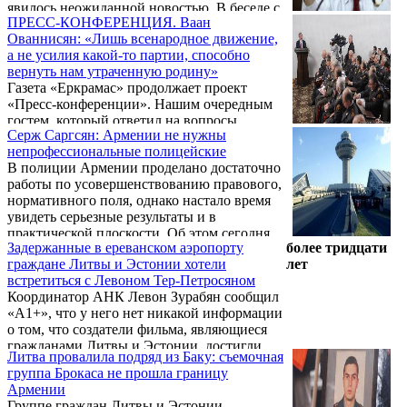
явилось неожиданной новостью. В беседе с
ПРЕСС-КОНФЕРЕНЦИЯ. Ваан
корреспондентом Новости Армении -
Ованнисян: «Лишь всенародное движение,
NEWS.am об этом заявил член братства Св.
а не усилия какой-то партии, способно
Акопянц Иерусалима, отец Вазген, касаясь
вернуть нам утраченную родину»
распространенного 7 апреля заявления
Газета «Еркрамас» продолжает проект
отмеченного штаба, согласно которому,
«Пресс-конференции». Нашим очередным
израильтянам советуется воздержаться от
гостем, который ответил на вопросы
посещений Армении и Грузии.
Серж Саргсян: Армении не нужны
читателей газеты, был депутат
непрофессиональные полицейские
Национального Собрания Республики
В полиции Армении проделано достаточно
Армения, глава парламентской фракции
работы по усовершенствованию правового,
АРФ Дашнакцутюн, член Бюро АРФД Ваан
нормативного поля, однако настало время
Ованнисян.
увидеть серьезные результаты и в
практической плоскости. Об этом сегодня,
Задержанные в ереванском аэропорту
более тридцати
14 марта, на заседании коллегии полиции
граждане Литвы и Эстонии хотели
лет
Армении заявил президент Армении Серж
встретиться с Левоном Тер-Петросяном
Саргсян.
Координатор АНК Левон Зурабян сообщил
«А1+», что у него нет никакой информации
о том, что создатели фильма, являющиеся
гражданами Литвы и Эстонии, достигли
Литва провалила подряд из Баку: съемочная
договоренности с первым президентом
группа Брокаса не прошла границу
Армении Левоном Тер-Петросяном о
Армении
съемках фильма. «Возможно, у них было
Группе граждан Литвы и Эстонии,