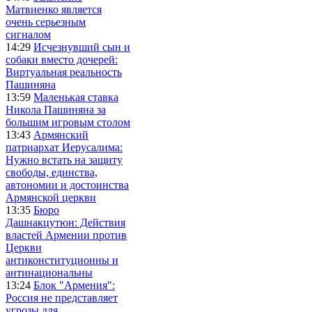
Матвиенко является
очень серьезным
сигналом
14:29
Исчезнувший сын и
собаки вместо дочерей:
Виртуальная реальность
Пашиняна
13:59
Маленькая ставка
Никола Пашиняна за
большим игровым столом
13:43
Армянский
патриархат Иерусалима:
Нужно встать на защиту
свободы, единства,
автономии и достоинства
Армянской церкви
13:35
Бюро
Дашнакцутюн: Действия
властей Армении против
Церкви
антиконституционны и
антинациональны
13:24
Блок "Армения":
Россия не представляет
угрозы для