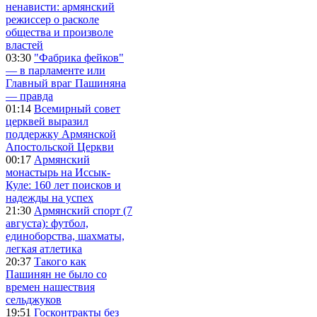
ненависти: армянский
режиссер о расколе
общества и произволе
властей
03:30
"Фабрика фейков"
— в парламенте или
Главный враг Пашиняна
— правда
01:14
Всемирный совет
церквей выразил
поддержку Армянской
Апостольской Церкви
00:17
Армянский
монастырь на Иссык-
Куле: 160 лет поисков и
надежды на успех
21:30
Армянский спорт (7
августа): футбол,
единоборства, шахматы,
легкая атлетика
20:37
Такого как
Пашинян не было со
времен нашествия
сельджуков
19:51
Госконтракты без