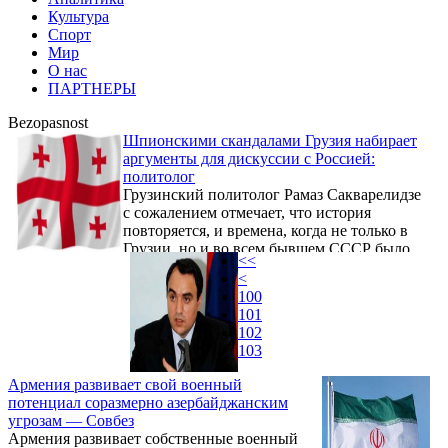
Культура
Спорт
Мир
О нас
ПАРТНЕРЫ
Bezopasnost
Шпионскими скандалами Грузия набирает
аргументы для дискуссии с Россией:
политолог
Грузинский политолог Рамаз Сакварелидзе
с сожалением отмечает, что история
повторяется, и времена, когда не только в
Грузии, но и во всем бывшем СССР было
<<
очень много шпионов, возвращаются. Так
<
он прокомментировал ИА REGNUM
100
информацию МВД Грузии об аресте ряда
101
ведущих фоторепортеров страны. "Дело
102
еще и в том, что у нас ловят шпионов даже
103
больше, чем тогда, но результатов их
шпионской деятельности общество не
Армения развивает свой военный
видит. Даже террористы, и те все же
потенциал соразмерно азербайджанским
пытаются что-то взорвать, а шпионы, до
угрозам — Совбез
того, как их задержат, ...
Армения развивает собственные военный