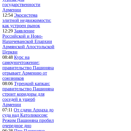
государственности
Армении
12:54
Экосистема
элитной недвижимости:
как устроен рынок
12:29
Заявление
Российской и Ново-
Нахичеванской Епархии
Армянской Апостольской
Церкви
08:48
Курс на
самоуничтожение:
правительство Пашиняна
отрывает Армению от
союзников
08:06
Турецкий капкан:
правительство Пашиняна
строит коридоры для
соседей в ущерб
Армении
07:11
От сдачи Арцаха до
суда над Католикосом:
Режим Пашиняна пробил
очередное дно
06:28
При Пашиняне