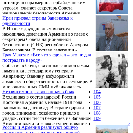
потенциал соразмерно азербайджанским
угрозам, считает секретарь Совета
национальной безопасности Армении
Иран призвал страны Закавказья к
Артур Багдасарян.
бдительности
В Иране с двухдневным визитом
находилась делегация Армении во главе с
секретарем Совета национальной
безопасности (СНБ) республики Артуром
Багдасаряном. В составе делегации -
Грач Макеян: «Все что я сделал – это не дал
министр энергетики и транспорта
пострадать народу»
Армении, сопредседатель двустороннй
События в Сочи, связанные с демонтажом
межправительственной комиссии Армен
памятника легендарному генералу
Мовсисян, глава аппарата СНБ Арташес
Андранику Озаняну, взбудоражили
Авоян, руководитель управления внешней
армянскую общественность во всем мире. В
безопасности СНБ Миша Мелконян. В
многочисленных СМИ публиковалась
Иране Артур Багдасарян принимает участие
Независимость, завоеванная в боях
104
противоречивая информация, которую было
в работе международного форума,
Входившая в состав царской России
105
необходимо прояснить, в связи с чем,
посвященного борьбе с терроризмом. Как ...
Восточная Армения в начале 1918 года
106
Информационный Центр газеты армян
напоминала дантов ад. В стране царили
107
России «Еркрамас» предлагает читателям
голод, эпидемии, хозяйство пришло в
108
ознакомиться с точкой зрения Грача
упадок, сотни тысяч беженцев из Западной
109
Макеяна - председателя сочинского
Армении влачили жалкое существование.
>
отделения Союза Армян России.
Россия и Армения реализуют общую
Восточная Армения, после
программу по развитию пограничной