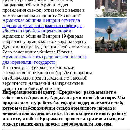
такое желание, но мне неизвестно», – сказал
направлявшейся в Армению для
Зурабян.
проведения съемок, отказано во въезде в
международном аэропорту "Звартноц"
Армянская община Венгрии отметила
города Еревана. На границе отказались
годовщину смерти армянского офицера,
выдать им въездные визы. В числе
убитого азербайджанцем топором
прибывших в Армению, но так и не
Армянская община Венгрии 19 февраля
сумевших пересечь границу страны - трое
собралась у армянского хачкара на берегу
граждан Эстонии и один гражданин Литвы.
Дуная в центре Будапешта, чтобы отметить
Все они были направлены продюсерской
7-ую годовщину убийства Гургена
компанией, принадлежащей литовскому
Армения оказалась среди девяти опасных
Маргаряна.
гражданину Андрюсу Брокасу. Они
для израильтян государств
утверждают, что прибыли в Армению для
В пятницу, 11 февраля, израильское
съемок документального фильма о
государственное Бюро по борьбе с террором
вооруженных ...
опубликовало предупреждение о высокой
вероятности нападений на израильтян в
ряде стран в ближайшие дни.
Информационный центр «Еркрамас» рассказывает о
Предупреждение связано с третьей
событиях в Армении, Арцахе и армянской Диаспоре. Мы
годовщиной ликвидации главаря боевиков
продолжаем эту работу благодаря поддержке читателей,
«Хизбаллы» Имада Мугнии.
которым небезразличны судьба армянского народа и
независимая журналистика. Если вы цените нашу работу
и хотите, чтобы «Еркрамас» продолжал развиваться, вы
можете поддержать проект добровольным взносом.