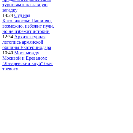
туристам как главную
загадку
14:24
Суд над
Католикосом: Пашинян,
возможно, избежит пули,
но не избежит истории
12:54
Архитектурная
летопись армянской
общины Екатеринодара
10:40
Мост между
Москвой и Ереваном:
"Лазаревский клуб" бьет
тревогу