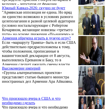
международных отношений и истории
ведущих - депутатов от фракции
Ливанского университета Al Mayadeen
Южный Кавказ-2026: скучно не будет
«Армения» Агнессы Хамоян и Анны
Джемаль Ваким.
"Армянская оппозиция не едина. Но вряд
Григорян, были затронуты ключевые
ли единство возможно в условиях разного
вопросы национальной безопасности,
целеполагания и разной целевой аудитории
внешней политики и экономического
(условно ностальгирующие с Робертом
состояния страны. Участники обсудили
Кочаряном, желающие новизны «третьего
фундаментальную дилемму «мир или
пути» на основе движения «По-нашему» и
война», которая остается краеугольным
Армения обречена играть в чужую игру?
лайт-европеисты без радикального разрыва
камнем политического дискурса Армении с
Если «маршруту Трампа» быть и если США
с Москвой вместе с Арманом Татояном).
момента обретения независимости.
действительно предрасположены к тому,
Слабость оппозиции в ее излишней
чтобы положения, прописанные в
эмоциональности и отсутствии точки
вашингтонской декларации от 8 августа,
консолидации («сборки»)", - пишет в своем
выполнялись Ереваном и Баку, то в
Телеграм-канале "Донской Кавказ"
Армении следует ожидать смены власти.
российский политолог Сергей Маркедонов.
Высокомерие империй
Предлагаем ...
«Группа альтернативных проектов»
представляет статью бывшего министра
иностранных дел Армении Ара Айвазяна.
Что произошло вчера в США и что
необходимо сделать
Что произошло вчера и что необходимо