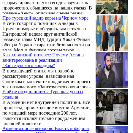
сформулировал то, что сегодня звучит как
пророчество, сбывшееся на наших глазах. В
романе «Хент», описывая сцены резни
Про турецкий задир коры на Черном море
армян турками и курдами, он вложил в уста
В сети говорят о позициях Анкары в
своего героя слова, которые должны были
Причерноморье и обсудить там есть чего.
стать предупреждением для всех
На прошлой неделе друг английской
последующих поколений: «Смотрите,
разведки глава МИД Турции Хакан Фидан
смотрите! В этой толпе нет ни одного, кто
обещал Украине гарантии безопасности на
поднял бы руку на своих убийц!.. Изверги
воде. Мол, в будущем готовы такое
поджигают дома, бросают детей в огонь,
Казахстанский интерес: Почему Астана
обеспечить.
похищают женщин – и все это происходит
заинтересована в реализации
на глазах у ...
"Зангезурского коридора"
В предыдущей статье мы подробно
рассмотрели угрозы, нависшие над
Сюником в контексте продвижения проекта
так называемого «Зангезурского коридора».
Ещё не поздно понять: Турецкая угроза
реальна
В Армении нет внутренней политики. Все
процессы, происходящие внутри Армении,
по меньшей мере последние 200 лет,
являются исключительно продолжением
внешней политики.
Армения после выборов: Власть победила