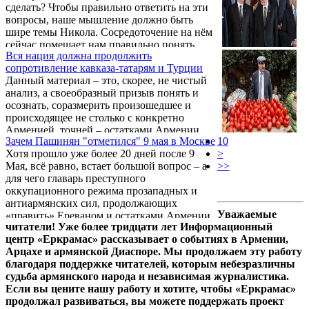
сделать? Чтобы правильно ответить на эти
вопросы, наше мышление должно быть
шире темы Никола. Сосредоточение на нём
сейчас помешает нам правильно понять
Вся нация должна продолжить
новую реальность.
сопротивление кавказа-татарям и Турции
Данный материал – это, скорее, не чистый
анализ, а своеобразный призыв понять и
осознать, соразмерить произошедшее и
происходящее не столько с конкретно
Арменией, точней – остатками Армении,
Зачем Пашинян "отметился" 9 мая в Москве
10
сколько – со всеми армянами. И моё как бы
Хотя прошло уже более 20 дней после 9
>
наблюдение-исследование касается не
Мая, всё равно, встает большой вопрос – а
>>
только тех, кто прямо вот сейчас
для чего главарь преступного
продолжает жить и страдать в Закавказье,
оккупационного режима прозападных и
на той резервации, которую оставили нам
антиармянских сил, продолжающих
фашисты-пантюркисты и их пособники из
Уважаемые
«править» Ереваном и остатками Армении,
числа «бархоточных» (2018 года)
читатели! Уже более тридцати лет Информационный
ездил в Москву, да ещё после стольких ярко
коллаборационистов-предателей и
центр «Еркрамас» рассказывает о событиях в Армении,
демонстративных и именно антирусских
откровенных агентов ...
Арцахе и армянской Диаспоре. Мы продолжаем эту работу
(даже не антироссийских!!!) и
благодаря поддержке читателей, которым небезразличны
антипутинских демаршей, длящихся с куда
судьба армянского народа и независимая журналистика.
более ранних сроков, чем 2018 год?
Если вы цените нашу работу и хотите, чтобы «Еркрамас»
продолжал развиваться, вы можете поддержать проект