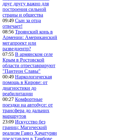
друг другу важно для
построения сильной
страны и общества
09:49
Сын за отца
отвечает!
08:56
Троянский конь в
Армении: Американский
мегапроект или
разведцентр?
07:55
В армянском селе
Крым в Ростовской
области отреставрируют
"Пантеон Славы"
00:49
Наркологическая
помощь в Кирове: от
диагностики до
реабилитации
00:27
Комфортные
поездки на автобусе: от
трансфера до дальних
маршрутов
23:09
Искусство без
границ: Магический
реализм Гаянэ Хачатурян
представлен в Тамбове