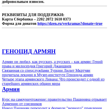
добровольным взносом.
РЕКВИЗИТЫ ДЛЯ ПОДДЕРЖКИ:
Карта Сбербанка – 2202 2072 1610 0373
Форма для донатов
https://dzen.ru/yerkramas?donate=true
ГЕНОЦИД АРМЯН
Армян он любил, как русских, а русских – как армян: Гений
права и милосердия Григорий Джаншиев
Связанная со спецслужбами Турции Лилит Мкртчян
прочитала лекцию в Музее-институте Геноцида армян
Четыре этапа армянского Ливана: Что происходит с одной из
старейших армянских общин мира
Армия
Курс на самоуничтожение: правительство Пашиняна отрывает
Армению от союзников
Никол Пашинян переходит к формуле "вечного" правления