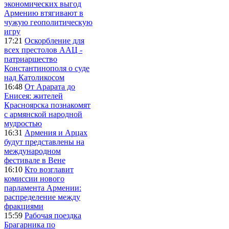
экономических выгод
Армению втягивают в
чужую геополитическую
игру
17:21
Оскорбление для
всех престолов ААЦ -
патриаршество
Константинополя о суде
над Католикосом
16:48
От Арарата до
Енисея: жителей
Красноярска познакомят
с армянской народной
мудростью
16:31
Армения и Арцах
будут представлены на
международном
фестивале в Вене
16:10
Кто возглавит
комиссии нового
парламента Армении:
распределение между
фракциями
15:59
Рабочая поездка
Брагарника по