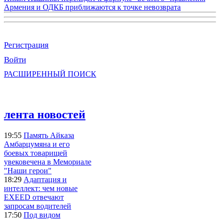
Армения и ОДКБ приближаются к точке невозврата
Регистрация
Войти
РАСШИРЕННЫЙ ПОИСК
лента новостей
19:55
Память Айказа
Амбарцумяна и его
боевых товарищей
увековечена в Мемориале
"Наши герои"
18:29
Адаптация и
интеллект: чем новые
EXEED отвечают
запросам водителей
17:50
Под видом