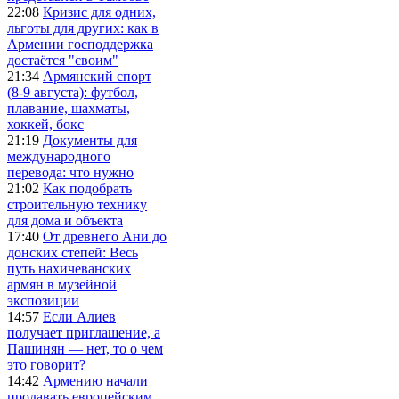
22:08
Кризис для одних,
льготы для других: как в
Армении господдержка
достаётся "своим"
21:34
Армянский спорт
(8-9 августа): футбол,
плавание, шахматы,
хоккей, бокс
21:19
Документы для
международного
перевода: что нужно
21:02
Как подобрать
строительную технику
для дома и объекта
17:40
От древнего Ани до
донских степей: Весь
путь нахичеванских
армян в музейной
экспозиции
14:57
Если Алиев
получает приглашение, а
Пашинян — нет, то о чем
это говорит?
14:42
Армению начали
продавать европейским