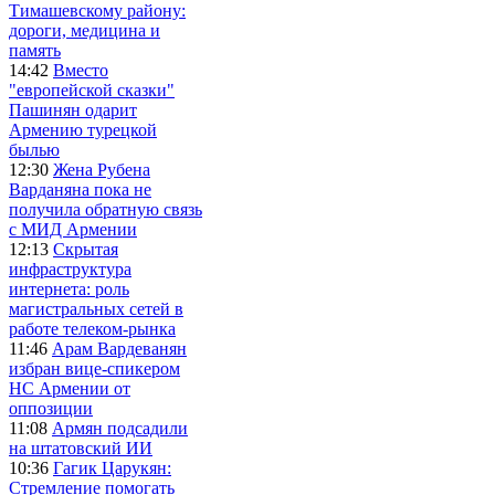
Тимашевскому району:
дороги, медицина и
память
14:42
Вместо
"европейской сказки"
Пашинян одарит
Армению турецкой
былью
12:30
Жена Рубена
Варданяна пока не
получила обратную связь
с МИД Армении
12:13
Скрытая
инфраструктура
интернета: роль
магистральных сетей в
работе телеком-рынка
11:46
Арам Вардеванян
избран вице-спикером
НС Армении от
оппозиции
11:08
Армян подсадили
на штатовский ИИ
10:36
Гагик Царукян:
Стремление помогать