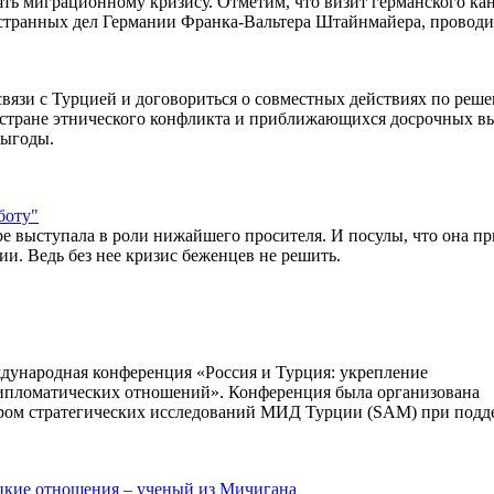
ть миграционному кризису. Отметим, что визит германского ка
остранных дел Германии Франка-Вальтера Штайнмайера, провод
связи с Турцией и договориться о совместных действиях по реш
в стране этнического конфликта и приближающихся досрочных в
выгоды.
боту"
ре выступала в роли нижайшего просителя. И посулы, что она пр
и. Ведь без нее кризис беженцев не решить.
ждународная конференция «Россия и Турция: укрепление
дипломатических отношений». Конференция была организована
ром стратегических исследований МИД Турции (SAM) при подд
цкие отношения – ученый из Мичигана