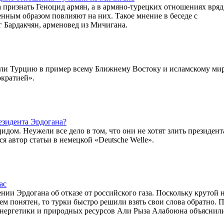
 признать Геноцид армян, а в армяно-турецких отношениях вряд
нным образом повлияют на них. Такое мнение в беседе с
 Бардакчян, арменовед из Мичигана.
или Турцию в пример всему Ближнему Востоку и исламскому миру
ократией».
резидента Эрдогана?
дом. Неужели все дело в том, что они не хотят злить президент
 автор статьи в немецкой «Deutsche Welle».
ас
ии Эрдогана об отказе от российского газа. Поскольку крутой 
ем понятен, то турки быстро решили взять свои слова обратно. 
энергетики и природных ресурсов Али Рыза Алабоюна объяснили