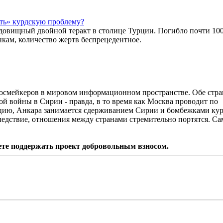
ить» курдскую проблему?
чудовищный двойной теракт в столице Турции. Погибло почти 10
нкам, количество жертв беспрецедентное.
ьюсмейкеров в мировом информационном пространстве. Обе стр
й войны в Сирии - правда, в то время как Москва проводит по
цию, Анкара занимается сдерживанием Сирии и бомбежками кур
едствие, отношения между странами стремительно портятся. С
ете поддержать проект добровольным взносом.