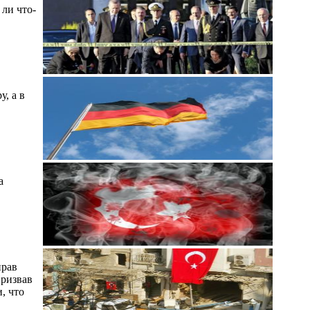
 ли что-
, а в
а
нрав
Призвав
, что