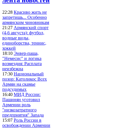
22:28
Красиво жить не
запретишь... Особенно
армянским чиновникам
21:27
Армянский спорт
(4-6 августа): футбол,
водные виды,
единоборства, теннис,
хоккей
18:10
Энвер-паша,
"Немесис" и логика
возмездия: Расплата
неизбежна
17:30
Национальный
позор: Католикос Всех
Армян на скамье
подсудимых
16:40
МИД России:
Пашинян уготовил
Армении роль
"низкозатратного
предприятия" Запада
15:07
Роль России в
освобождении Армении