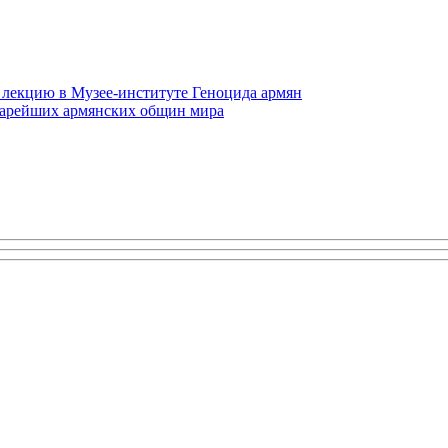
 лекцию в Музее-институте Геноцида армян
старейших армянских общин мира