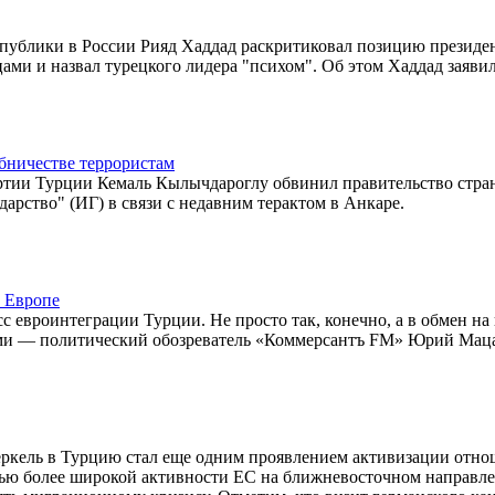
ублики в России Рияд Хаддад раскритиковал позицию президе
ми и назвал турецкого лидера "психом". Об этом Хаддад заявил
бничестве террористам
тии Турции Кемаль Кылычдароглу обвинил правительство стра
арство" (ИГ) в связи с недавним терактом в Анкаре.
в Европе
 евроинтеграции Турции. Не просто так, конечно, а в обмен н
ями — политический обозреватель «Коммерсантъ FM» Юрий Мац
еркель в Турцию стал еще одним проявлением активизации отн
тью более широкой активности ЕС на ближневосточном направл