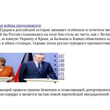
кие войны продолжаются
 Турция в российской истории занимает особенное и почетное ме
ой бы Россия сталкивалась на поле боя столь же часто, как с Ве
 за южную Украину и Крым, за Балканы и Кавказ объяснялись к
 в обеих столицах. Однако эпоха русско-турецкого противостоян
187
188
189
190
191
192
очающий правила приема беженцев и позволяющий депортировать
ном порядке и является частью новой европейской миграционной