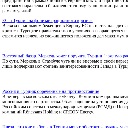
предпринятой в рамках попыток европейских элит противостоя
состоялся параллельно ближневосточному турне министра ин
рамках усилий ...
ЕС и Турция на фоне миграционного кризиса
В связи с наплывом беженцев в Европу ЕС пытается наладить 
кризиса. Турецкое правительство в условиях разгорающегося 
стремится извлечь из сложившегося положения дел максимум 
Восточный базар. Меркель хочет поручить Турции "грязную ра
По сути, Меркель в Стамбуле чуть ли не впервые в своей карье
лишь подчеркивают степень заинтересованности Запада в Турци
Россия и Турция: обреченные на противостояние
В четверг в московском отеле «Балчуг Кемпински» прошла ме
многопланового партнерства. 95-ая годовщина установления 
Российским советом по международным делам (РСМД) и Цент
компаний Rönessans Holding и CREON Energy.
Президентские выборы в Турции могут обострить армяно-туре