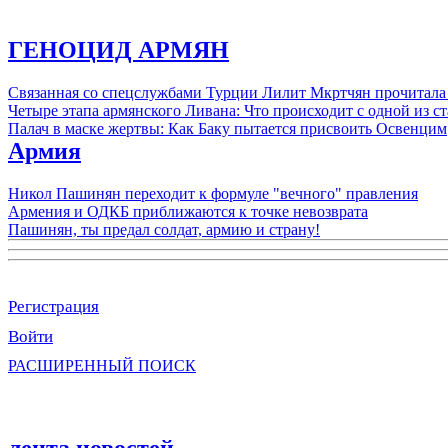
ГЕНОЦИД АРМЯН
Связанная со спецслужбами Турции Лилит Мкртчян прочитала
Четыре этапа армянского Ливана: Что происходит с одной из 
Палач в маске жертвы: Как Баку пытается присвоить Освенцим
Армия
Никол Пашинян переходит к формуле "вечного" правления
Армения и ОДКБ приближаются к точке невозврата
Пашинян, ты предал солдат, армию и страну!
Регистрация
Войти
РАСШИРЕННЫЙ ПОИСК
лента новостей