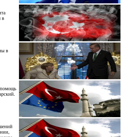
нта
 в
ны в
а помощь
арский.
ошений
ении,