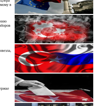
нцлера
имому в
ению
ыборов
ивезла,
ержке