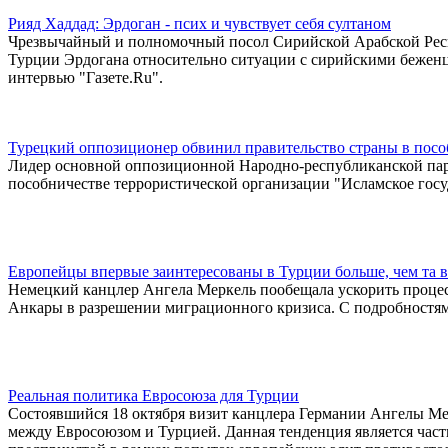
Рияд Хаддад: Эрдоган - псих и чувствует себя султаном
Чрезвычайный и полномочный посол Сирийской Арабской Респ
Турции Эрдогана относительно ситуации с сирийскими беженца
интервью "Газете.Ru".
Турецкий оппозиционер обвинил правительство страны в посо
Лидер основной оппозиционной Народно-республиканской пар
пособничестве террористической организации "Исламское госуд
Европейцы впервые заинтересованы в Турции больше, чем та 
Немецкий канцлер Ангела Меркель пообещала ускорить процесс
Анкары в разрешении миграционного кризиса. С подробност
Реальная политика Евросоюза для Турции
Состоявшийся 18 октября визит канцлера Германии Ангелы М
между Евросоюзом и Турцией. Данная тенденция является час