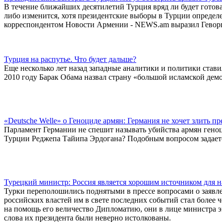
В течение ближайших десятилетий Турция вряд ли будет готова
либо изменится, хотя президентские выборы в Турции определе
корреспондентом Новости Армении - NEWS.am выразил Геворг
Турция на распутье. Что будет дальше?
Еще несколько лет назад западные аналитики и политики став
2010 году Барак Обама назвал страну «большой исламской дем
«Deutsche Welle» о Геноциде армян: Германия не хочет злить п
Парламент Германии не спешит называть убийства армян геноци
Турции Реджепа Тайипа Эрдогана? Подобным вопросом задается
Турецкий министр: Россия является хорошим источником для н
Турки переполошились поднятыми в прессе вопросами о заявлен
российских властей им в свете последних событий стал более ч
на помощь его величество Дипломатию, они в лице министра 
слова их президента были неверно истолкованы.