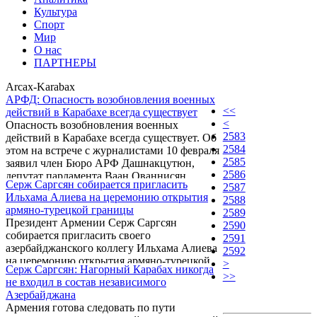
Культура
Спорт
Мир
О нас
ПАРТНЕРЫ
Arcax-Karabax
АРФД: Опасность возобновления военных
<<
действий в Карабахе всегда существует
<
Опасность возобновления военных
2583
действий в Карабахе всегда существует. Об
2584
этом на встрече с журналистами 10 февраля
2585
заявил член Бюро АРФ Дашнакцутюн,
2586
депутат парламента Ваан Ованнисян.
Серж Саргсян собирается пригласить
2587
Ильхама Алиева на церемонию открытия
2588
армяно-турецкой границы
2589
Президент Армении Серж Саргсян
2590
собирается пригласить своего
2591
азербайджанского коллегу Ильхама Алиева
2592
на церемонию открытия армяно-турецкой
>
Серж Саргсян: Нагорный Карабах никогда
границы. Об этом он заявил сегодня, 10
>>
не входил в состав независимого
февраля, выступая в Институте
Азербайджана
международных отношений
Армения готова следовать по пути
Великобритании (Chatham House) в