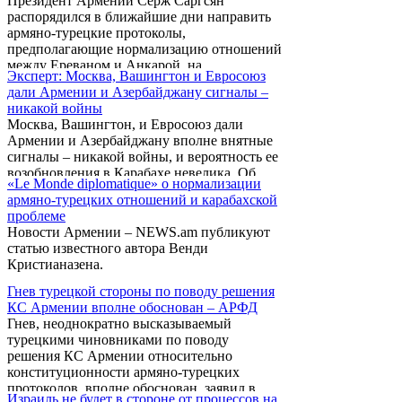
Президент Армении Серж Саргсян
распорядился в ближайшие дни направить
армяно-турецкие протоколы,
предполагающие нормализацию отношений
между Ереваном и Анкарой, на
Эксперт: Москва, Вашингтон и Евросоюз
ратификацию в Национальное Собрание
дали Армении и Азербайджану сигналы –
страны.
никакой войны
Москва, Вашингтон, и Евросоюз дали
Армении и Азербайджану вполне внятные
сигналы – никакой войны, и вероятность ее
возобновления в Карабахе невелика. Об
«Le Monde diplomatique» о нормализации
этом в интервью радиостанции «Свобода»
армяно-турецких отношений и карабахской
заявил российский военный эксперт
проблеме
Александр Гольц.
Новости Армении – NEWS.am публикуют
статью известного автора Венди
Кристианазена.
Гнев турецкой стороны по поводу решения
КС Армении вполне обоснован – АРФД
Гнев, неоднократно высказываемый
турецкими чиновниками по поводу
решения КС Армении относительно
конституционности армяно-турецких
протоколов, вполне обоснован, заявил в
Израиль не будет в стороне от процессов на