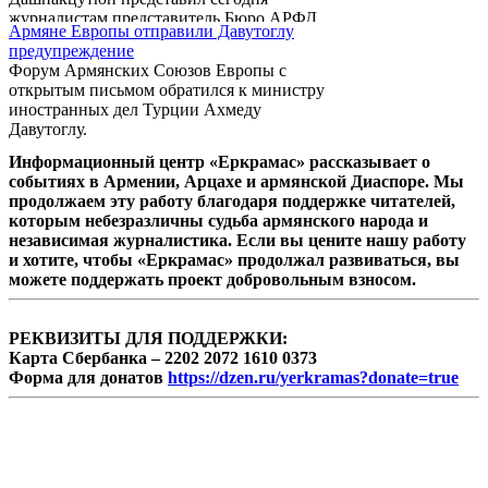
журналистам представитель Бюро АРФД,
Армяне Европы отправили Давутоглу
депутат НС РА Ваан Ованнисян.
предупреждение
Форум Армянских Союзов Европы с
открытым письмом обратился к министру
иностранных дел Турции Ахмеду
Давутоглу.
Информационный центр «Еркрамас» рассказывает о
событиях в Армении, Арцахе и армянской Диаспоре. Мы
продолжаем эту работу благодаря поддержке читателей,
которым небезразличны судьба армянского народа и
независимая журналистика. Если вы цените нашу работу
и хотите, чтобы «Еркрамас» продолжал развиваться, вы
можете поддержать проект добровольным взносом.
РЕКВИЗИТЫ ДЛЯ ПОДДЕРЖКИ:
Карта Сбербанка – 2202 2072 1610 0373
Форма для донатов
https://dzen.ru/yerkramas?donate=true