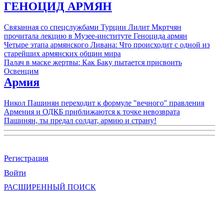
ГЕНОЦИД АРМЯН
Связанная со спецслужбами Турции Лилит Мкртчян
прочитала лекцию в Музее-институте Геноцида армян
Четыре этапа армянского Ливана: Что происходит с одной из
старейших армянских общин мира
Палач в маске жертвы: Как Баку пытается присвоить
Освенцим
Армия
Никол Пашинян переходит к формуле "вечного" правления
Армения и ОДКБ приближаются к точке невозврата
Пашинян, ты предал солдат, армию и страну!
Регистрация
Войти
РАСШИРЕННЫЙ ПОИСК