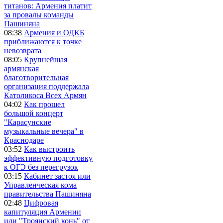
титанов: Армения платит
за провалы команды
Пашиняна
08:38
Армения и ОДКБ
приближаются к точке
невозврата
08:05
Крупнейшая
армянская
благотворительная
организация поддержала
Католикоса Всех Армян
04:02
Как прошел
большой концерт
"Карасунские
музыкальные вечера" в
Краснодаре
03:52
Как выстроить
эффективную подготовку
к ОГЭ без перегрузок
03:15
Кабинет застоя или
Управленческая кома
правительства Пашиняна
02:48
Цифровая
капитуляция Армении
или "Троянский конь" от