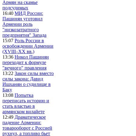
Армян на скамье
подсудимых
16:40
МИД России:
Пашинян уготовил
Армении роль
"низкозатратного
предприятия" Запада
15:07
Роль России в
освобождении Армении
(XVIII–XX вв.)
13:36
Никол Пашинян
переходит к формуле
"вечного" правления
13:22
Закон силы вместо
силы закона: Давид
Ишханян о судилище в
Баку
13:08
Попытка
переписать историю и
стать властью в
армянском вилайете
12:49
Драматическое
падение Армении:
товарооборот с Россией
рухнул, а топливо бьет