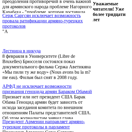
преодоления противоречий в очень важной
Лондоне.
Уважаемые
для армянского народа проблеме Нагорного
читатели! Уже
Карабаха - "проблеме, которая доставила
более тридцати
Серж Саргсян исключает возможность
моему народу несказанную боль и потери".
лет
провала ратификации армяно-турецких
С таким заявлением выступил президент
протоколов
Армении Серж Саргсян, выступая 10
"А
февраля в Институте международных
отношений Великобритании (Chatham
House) в Лондоне. "Новейшая история
Европы - это история совместного
Лестница в никуда
преодоления противоречий. Армения
8 февраяля в Университете (Libre de
всегда выступала именно с этих позиций.
Bruxelles) Брюсселя состоялся показ
На это направлена наша ...
документального фильма Сержа Аветикяна
«Мы пили ту же воду» (Nous avons bu la m?
me eau). Фильм был снят в 2008 году.
АРФД не исключает возможности
признания геноцида армян Бараком Обамой
Признает или нет президент США Барак
Обама Геноцид армян будет зависеть от
исхода заседания комитета по внешним
отношениям Палаты представителей США.
Об этом журналистам заявил глава
Президент Армении направляет армяно-
парламентской фракции АРФ
турецкие протоколы в парламент
«Дашнакцутюн» Ваан Ованнисян.