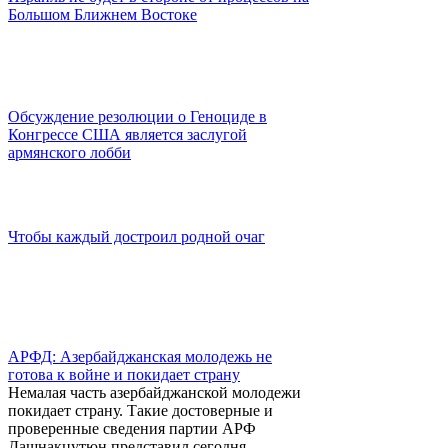
среду глава фракции АРФ Дашнакцутюн
Большом Ближнем Востоке
Ваан Ованнисян.
Обсуждение резолюции о Геноциде в
Конгрессе США является заслугой
армянского лобби
Чтобы каждый достроил родной очаг
АРФД: Азербайджанская молодежь не
готова к войне и покидает страну
Немалая часть азербайджанской молодежи
покидает страну. Такие достоверные и
проверенные сведения партии АРФ
Дашнакцутюн представил сегодня