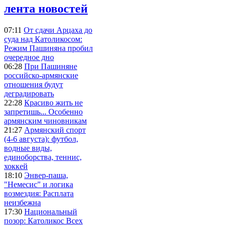
лента новостей
07:11
От сдачи Арцаха до
суда над Католикосом:
Режим Пашиняна пробил
очередное дно
06:28
При Пашиняне
российско-армянские
отношения будут
деградировать
22:28
Красиво жить не
запретишь... Особенно
армянским чиновникам
21:27
Армянский спорт
(4-6 августа): футбол,
водные виды,
единоборства, теннис,
хоккей
18:10
Энвер-паша,
"Немесис" и логика
возмездия: Расплата
неизбежна
17:30
Национальный
позор: Католикос Всех