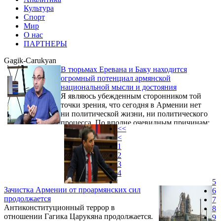
Культура
Спорт
Мир
О нас
ПАРТНЕРЫ
Gagik-Carukyan
В тюрьмах Еревана и Баку находится
огромный потенциал армянской
национальной мысли и достояния
Я являюсь убежденным сторонником той
точки зрения, что сегодня в Армении нет
ни политической жизни, ни политического
процесса. По вполне очевидным причинам:
<<
нет запроса на них, нет политической
<
мысли ни доминирующей, ни
1
альтернативной, и нет условий для их
2
существования. Вместо этого, тем не менее,
3
есть нечто иное, назовем это общественной
4
жизнью. Общественная жизнь существовала
5
даже в концентрационных лагерях.
Зачистка Армении от проармянских сил
6
продолжается
7
Антиконституционный террор в
8
отношении Гагика Царукяна продолжается.
9