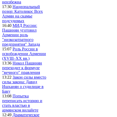
неизбежна
17:30
Национальный
позор: Католикос Всех
Армян на скамье
подсудимых
16:40
МИД России:
Пашинян уготовил
Армении роль
"низкозатратного
предприятия" Запада
15:07
Роль России в
освобождении Армении
(XVIII–XX вв.)
13:36
Никол Пашинян
переходит к формуле
"вечного" правления
13:22
Закон силы вместо
силы закона: Давид
Ишханян о судилище в
Баку
13:08
Попытка
переписать историю и
стать властью в
армянском вилайете
12:49
Драматическое