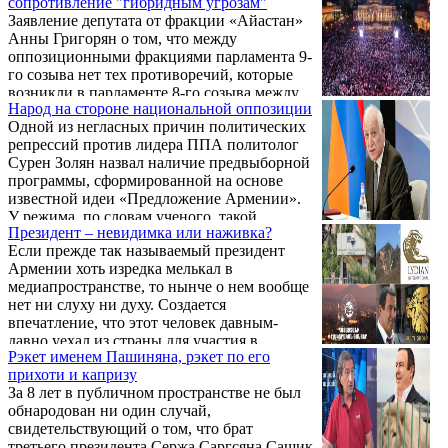
сопротивление "гибридным угрозам"
улюлюкание пролетарских масс. Пусть,
его словам, планировали повсеместно ...
Заявление депутата от фракции «Айастан»
дескать, учатся жить в условиях всеобщей
Анны Григорян о том, что между
уравниловки. Какая разница —
оппозиционными фракциями парламента 9-
сахарозаводчик ты, светила мировой науки
го созыва нет тех противоречий, которые
или ловец котов в подворотне?
возникли в парламенте 8-го созыва между
Народ на стороне национальной оппозиции
фракциями «Айастан» и «Честь имею»,
Одной из негласных причин политических
взбудоражило политологов на службе у
репрессий против лидера ППА политолог
режима. Общественный телеканал
Сурен Золян назвал наличие предвыборной
инициировал целый парад выступлений на
программы, сформированной на основе
эту тему: господа выступили с
известной идеи «Предложение Армении».
опровергающим прогнозом, в частности,
У режима, по словам ученого, такой
Арнольд Блеян напророчил, что между
Президент – невидимка или наживка?
программы нет. В самом деле к
фракциями «Сильная Армения» и
Если прежде так называемый президент
«Предложению Армении» присоединились
«Айастан» со временем непременно
Армении хоть изредка мелькал в
десятки молодых специалистов, самые
возникнут ...
медиапространстве, то нынче о нем вообще
дельные предложения по развитию
нет ни слуху ни духу. Создается
экономики и сельского хозяйства ППА
впечатление, что этот человек давным-
планировала воплотить в действие. Речь
давно уехал из страны для участия в
шла о развитии ключевых отраслей
Рэкет именем Пашиняна, рэкет по его
очередном бессмысленном саммите «стран,
хозяйства, что, разумеется, противоречит ...
прихоти и капризу
не имеющих доступа к морю», или на
За 8 лет в публичном пространстве не был
форуме, посвященном защите патагонских
обнародован ни один случай,
пингвинов, но потерялся там и так и не
свидетельствующий о том, что брат
вернулся.
третьего президента Сержа Саргсяна Сашик