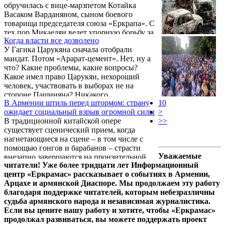
обручилась с вице-марзпетом Котайка
привело к подорожанию цены на зерновые
Васаком Варданяном, сыном боевого
культуры и прочие продукты питания и
товарища председателя союза «Еркрапа». С
ширпотреба.
тех пор Микаелян ведет упорную борьбу за
Когда власти все дозволено
то, чтобы его зять стал марзпетом. Борьба
У Гагика Царукяна сначала отобрали
длится уже 6 лет. После выборов 7 июня
мандат. Потом «Арарат-цемент». Нет, ну а
стало известно, что действующий марзпет
что? Какие проблемы, какие вопросы?
Агарон Саакян, который в настоящее время
Какое имел право Царукян, нехороший
наслаждается отпуском за границами РА, не
человек, участвовать в выборах не на
планирует вернуться на прежнюю
стороне Пашиняна? Никакого.
должность, где по всеобщему мнению
В Армении штиль перед штормом: страну
10
проявил себя не лучшим образом. В эти дни
ожидает социальный взрыв огромной силы
>
сотрудники ...
В традиционной китайской опере
>>
существует сценический прием, когда
нагнетающиеся на сцене – в том числе с
помощью гонгов и барабанов – страсти
Уважаемые
внезапно завершаются на пронзительной
читатели! Уже более тридцати лет Информационный
ноте скрипки – цзинху; артисты замирают и
центр «Еркрамас» рассказывает о событиях в Армении,
достаточно долго стоят неподвижно. Как
Арцахе и армянской Диаспоре. Мы продолжаем эту работу
правило, этот спецэффект используется в
благодаря поддержке читателей, которым небезразличны
конце представления и означает: актеры
судьба армянского народа и независимая журналистика.
сказали все, что могли, а зрители должны
Если вы цените нашу работу и хотите, чтобы «Еркрамас»
сами домыслить, чем закончится история.
продолжал развиваться, вы можете поддержать проект