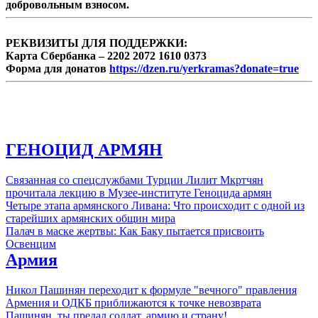
добровольным взносом.
РЕКВИЗИТЫ ДЛЯ ПОДДЕРЖКИ:
Карта Сбербанка – 2202 2072 1610 0373
Форма для донатов
https://dzen.ru/yerkramas?donate=true
ГЕНОЦИД АРМЯН
Связанная со спецслужбами Турции Лилит Мкртчян
прочитала лекцию в Музее-институте Геноцида армян
Четыре этапа армянского Ливана: Что происходит с одной из
старейших армянских общин мира
Палач в маске жертвы: Как Баку пытается присвоить
Освенцим
Армия
Никол Пашинян переходит к формуле "вечного" правления
Армения и ОДКБ приближаются к точке невозврата
Пашинян, ты предал солдат, армию и страну!