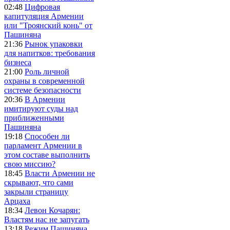
02:48
Цифровая
капитуляция Армении
или "Троянский конь" от
Пашиняна
21:36
Рынок упаковки
для напитков: требования
бизнеса
21:00
Роль личной
охраны в современной
системе безопасности
20:36
В Армении
имитируют суды над
приближенными
Пашиняна
19:18
Способен ли
парламент Армении в
этом составе выполнить
свою миссию?
18:45
Власти Армении не
скрывают, что сами
закрыли страницу
Арцаха
18:34
Левон Кочарян:
Властям нас не запугать
13:18
Режим Пашиняна,