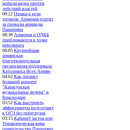
мобилизации против
действий властей
09:22
Пешка в игре
титанов: Армения платит
за провалы команды
Пашиняна
08:38
Армения и ОДКБ
приближаются к точке
невозврата
08:05
Крупнейшая
армянская
благотворительная
организация поддержала
Католикоса Всех Армян
04:02
Как прошел
большой концерт
"Карасунские
музыкальные вечера" в
Краснодаре
03:52
Как выстроить
эффективную подготовку
к ОГЭ без перегрузок
03:15
Кабинет застоя или
Управленческая кома
правительства Пашиняна