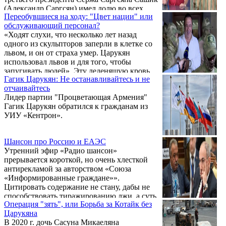
(Александр Саргсян) имел долю во всех
Переобувшиеся на ходу: "Цвет нации" или
крупных бизнесах страны по принципу 50
обслуживающий персонал?
на 50. С этим лозунгом Пашинян пришел к
«Ходят слухи, что несколько лет назад
власти, однако уже на заре его премьерства
одного из скульпторов заперли в клетке со
были опровергнуты слухи о том, что
львом, и он от страха умер. Царукян
Сашику принадлежат счетчики скорости.
использовал львов и для того, чтобы
Засим последовало опровержение
запугивать людей». Эту леденящую кровь
относительно объемов добыч из
Гагик Царукян: Не останавливайтесь и не
историю рассказал скульптор Виген
золотоносного рудника. Пашинян с
отчаивайтесь
Аветис, комментируя уголовное
трибуны парламента, со ссылкой ...
Лидер партии "Процветающая Армения"
преследование Гагика Царукяна. При этом
Гагик Царукян обратился к гражданам из
он не промолвил ни слова о жестком сверх
УИУ «Кентрон».
всякой меры задержании Царукяна,
сомнительных правовых методах изъятия
его имущества, избирательном правосудии
Шансон про Россию и ЕАЭС
и откровенно политическом подтексте
Утренний эфир «Радио шансон»
ареста крупного бизнесмена ...
прерывается короткой, но очень хлесткой
антирекламой за авторством «Союза
«Информированные граждане»».
Цитировать содержание не стану, дабы не
способствовать тиражированию лжи, а суть
Операция "зять", или Борьба за Котайк без
сводится к тому, что экономика РА понесла
Царукяна
и продолжает нести существенный ущерб
В 2020 г. дочь Сасуна Микаеляна
от членства в ЕАЭС, которое изначально