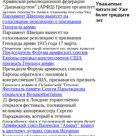
Армянской революционной федерации
армянских и греческих интересов, отметив,
Уважаемые
"Дашнакцутюн" (АРФД) Греции организует
что 40 тысяч турецких военнослужащих
читатели! Уже
акцию протеста перед зданием посольства
оккупировали Кипр, спросил госсекретаря
более тридцати
Парламент Швеции вынесет на
Азербайджана в Афинах.
США Хиллари Клинтон: “Посол США в
лет
голосование резолюцию о признании
Турции Джеймс Джеффри ...
Геноцида армян
Парламент Швеции вынесет на
голосование резолюцию о признании
Геноцида армян 1915 года 17 марта.
Отметим, что свой протест по этому поводу
Председатель Форума армянских союзов
выразили азербайджанские организации
Европы призвал конгрессменов США
Швеции. Они направили письмо протеста
признать Геноцид армян
председателю оппозиционной Социал-
Президиум Форума армянских союзов
демократической партии Моне Салин с 5
Европы обратился с письмом к
тысячами подписей.
конгрессменам США, призывая их признать
Геноцид армян в Османской Турции.
Фестиваль памяти Сергея Параджанова
открылся в Великобритании
25 февраля в Лондоне торжественно
открылся фестиваль, посвященный
великому кинорежиссеру Сергею
Параджанову, который в течение
ближайших двух с половиной месяцев будет
Армянский союз Валенсии "Арарат" вошел
знакомить британцев с многогранным
в шестерку лучших союзов Испании
творчеством создателя "Цвета граната",