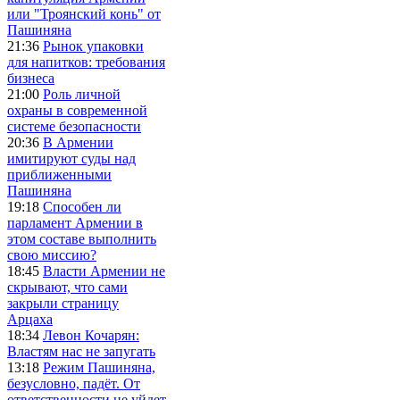
или "Троянский конь" от
Пашиняна
21:36
Рынок упаковки
для напитков: требования
бизнеса
21:00
Роль личной
охраны в современной
системе безопасности
20:36
В Армении
имитируют суды над
приближенными
Пашиняна
19:18
Способен ли
парламент Армении в
этом составе выполнить
свою миссию?
18:45
Власти Армении не
скрывают, что сами
закрыли страницу
Арцаха
18:34
Левон Кочарян:
Властям нас не запугать
13:18
Режим Пашиняна,
безусловно, падёт. От
ответственности не уйдет