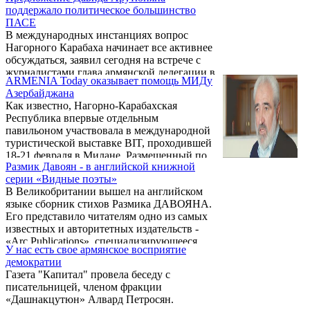
подписался ее руководитель Мишель
поддержало политическое большинство
Махмурян.
ПАСЕ
В международных инстанциях вопрос
Нагорного Карабаха начинает все активнее
обсуждаться, заявил сегодня на встрече с
журналистами глава армянской делегации в
ARMENIA Today оказывает помощь МИДу
ПАСЕ Давид Арутюнян.
Азербайджана
Как известно, Нагорно-Карабахская
Республика впервые отдельным
павильоном участвовала в международной
туристической выставке BIT, проходившей
18-21 февраля в Милане. Размещенный по
Размик Давоян - в английской книжной
соседству с павильонами Турции и России
серии «Видные поэты»
павильон «Карабах», в котором были
В Великобритании вышел на английском
представлены история и богатое культурное
языке сборник стихов Размика ДАВОЯНА.
наследие Арцаха, удостоился большого
Его представило читателям одно из самых
внимания со стороны организаторов и
известных и авторитетных издательств -
посетителей выставки. По оценке
«Arc Publications», специализирующееся
организаторов, в этом году число
У нас есть свое армянское восприятие
именно на поэзии. Книги этого
посетителей выставки составит 200.000
демократии
издательства, как правило, быстро
человек.
Газета "Капитал" провела беседу с
раскупаются, потому что в своей
писательницей, членом фракции
деятельности оно действует по принципу -
«Дашнакцутюн» Алвард Петросян.
никогда не идти на компромиссы и