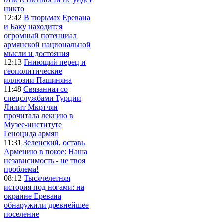
никто
12:42
В тюрьмах Еревана
и Баку находится
огромный потенциал
армянской национальной
мысли и достояния
12:13
Гниющий перец и
геополитические
иллюзии Пашиняна
11:48
Связанная со
спецслужбами Турции
Лилит Мкртчян
прочитала лекцию в
Музее-институте
Геноцида армян
11:31
Зеленский, оставь
Армению в покое: Наша
независимость - не твоя
проблема!
08:12
Тысячелетняя
история под ногами: на
окраине Еревана
обнаружили древнейшее
поселение