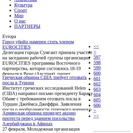
Культура
Спорт
Мир
О нас
ПАРТНЕРЫ
Evropa
Город убийц намерен стать членом
<<
EUROCITIES
<
Делегация города Сумгаит приняла участие
597
на заседании рабочей группы организации
598
EUROCITIES программы Восточного
599
партнерства, которое состоялось 18-19
600
февраля в Вене (Австрия), пишет
Греческая община США требует отозвать
601
азербайджанское издание «АПА-
посла в Турции
602
Экономикс».
Институт греческих исследований Helen
603
(США) направил письмо президенту Бараку
604
Обаме с требованием отозвать посла в
605
Турции Джеймса Джеффри. Заявления
606
посла о необходимости турецкого военного
>
Армянская община проведет акцию
присутствия на Кипре были обсуждены на
>>
протеста перед зданием посольства
заседании комиссии Сената по
Азербайджана в Афинах
иностранным делам. Сенатор Роберт
27 февраля, Молодежная организация
Менендез, который является проводником