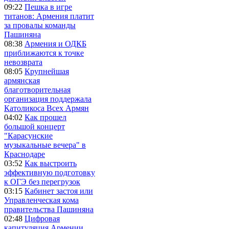
09:22
Пешка в игре
титанов: Армения платит
за провалы команды
Пашиняна
08:38
Армения и ОДКБ
приближаются к точке
невозврата
08:05
Крупнейшая
армянская
благотворительная
организация поддержала
Католикоса Всех Армян
04:02
Как прошел
большой концерт
"Карасунские
музыкальные вечера" в
Краснодаре
03:52
Как выстроить
эффективную подготовку
к ОГЭ без перегрузок
03:15
Кабинет застоя или
Управленческая кома
правительства Пашиняна
02:48
Цифровая
капитуляция Армении