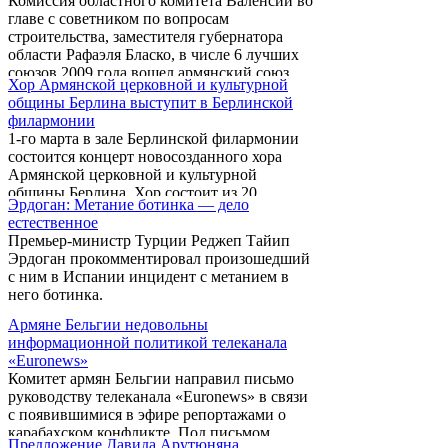
Комиссия областного комитета Валенсии во
передает РИА Новости.
главе с советником по вопросам
строительства, заместителя губернатора
области Рафаэля Бласко, в числе 6 лучших
союзов 2009 года вошел армянский союз
Хор Армянской церковной и культурной
Испании "Арарат". В связи с этим, в рамках
общины Берлина выступит в Берлинской
ежегодного вручения премии, была
филармонии
включена церемония награждения
1-го марта в зале Берлинской филармонии
игрушками воспитанников действующей
состоится концерт новосозданного хора
под патронажем союза армянской
Армянской церковной и культурной
воскресной школы, которую взял на себя
общины Берлина. Хор состоит из 20
фонд "BANCAJAYI GAVATH" ("COPA
Эрдоган: Метание ботинка — дело
человек.
BANCAJA") футбольного клуба
естественное
"Валенсия". Вместе с тем была принята
Премьер-министр Турции Реджеп Тайип
договоренность ...
Эрдоган прокомментировал произошедший
с ним в Испании инцидент с метанием в
него ботинка.
Армяне Бельгии недовольны
информационной политикой телеканала
«Euronews»
Комитет армян Бельгии направил письмо
руководству телеканала «Euronews» в связи
с появившимися в эфире репортажами о
карабахском конфликте. Под письмом
Предложение Давида Арутюняна