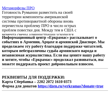
представлять только истинное искусство. А
такой поэзии в мире создается не очень-то и
Метаморфозы ПРО
много. Об этом свидетельствует и тот факт,
Готовность Румынии разместить на своей
что серия ...
территории компоненты американской
системы противоракетной обороны вновь
переместила проблему ПРО в число острых
проблем повестки дня. Между тем в США с
момента смены администрации ускорился
Информационный центр «Еркрамас» рассказывает о
процесс пересмотра и видоизменения
событиях в Армении, Арцахе и армянской Диаспоре. Мы
основных направлений реализации ПРО.
продолжаем эту работу благодаря поддержке читателей,
Прежде всего важно отметить, что США в
которым небезразличны судьба армянского народа и
принципе никогда не отказывались от
независимая журналистика. Если вы цените нашу работу
размещения компонентов системы в
и хотите, чтобы «Еркрамас» продолжал развиваться, вы
Восточной Европе. После принятия в
можете поддержать проект добровольным взносом.
сентябре 2009г. решения об отказе от
развертывания третьего ...
РЕКВИЗИТЫ ДЛЯ ПОДДЕРЖКИ:
Карта Сбербанка – 2202 2072 1610 0373
Форма для донатов
https://dzen.ru/yerkramas?donate=true