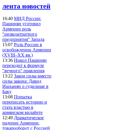
лента новостей
16:40
МИД России:
Пашинян уготовил
Армении роль
"низкозатратного
предприятия" Запада
15:07
Роль России в
освобождении Армении
(XVIII–XX вв.)
13:36
Никол Пашинян
переходит к формуле
"вечного" правления
13:22
Закон силы вместо
силы закона: Давид
Ишханян о судилище в
Баку
13:08
Попытка
переписать историю и
стать властью в
армянском вилайете
12:49
Драматическое
падение Армении:
товарооборот с Россией