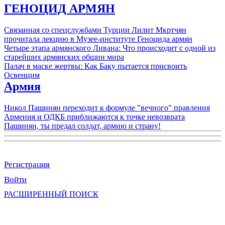
ГЕНОЦИД АРМЯН
Связанная со спецслужбами Турции Лилит Мкртчян
прочитала лекцию в Музее-институте Геноцида армян
Четыре этапа армянского Ливана: Что происходит с одной из
старейших армянских общин мира
Палач в маске жертвы: Как Баку пытается присвоить
Освенцим
Армия
Никол Пашинян переходит к формуле "вечного" правления
Армения и ОДКБ приближаются к точке невозврата
Пашинян, ты предал солдат, армию и страну!
Регистрация
Войти
РАСШИРЕННЫЙ ПОИСК