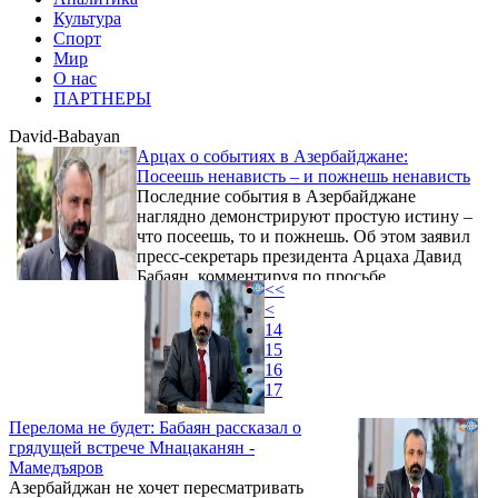
Культура
Спорт
Мир
О нас
ПАРТНЕРЫ
David-Babayan
Арцах о событиях в Азербайджане:
Посеешь ненависть – и пожнешь ненависть
Последние события в Азербайджане
наглядно демонстрируют простую истину –
что посеешь, то и пожнешь. Об этом заявил
пресс-секретарь президента Арцаха Давид
Бабаян, комментируя по просьбе
<<
корреспондента Новости Армении –
<
NEWS.am беспорядки в Гяндже и убийство
14
двоих полковников МВД.
15
16
17
Перелома не будет: Бабаян рассказал о
грядущей встрече Мнацаканян -
Мамедъяров
Азербайджан не хочет пересматривать