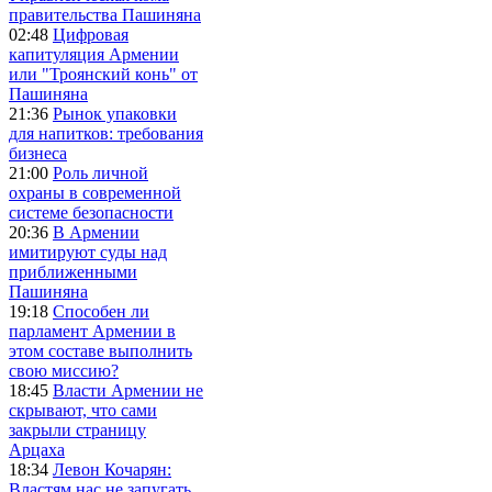
правительства Пашиняна
02:48
Цифровая
капитуляция Армении
или "Троянский конь" от
Пашиняна
21:36
Рынок упаковки
для напитков: требования
бизнеса
21:00
Роль личной
охраны в современной
системе безопасности
20:36
В Армении
имитируют суды над
приближенными
Пашиняна
19:18
Способен ли
парламент Армении в
этом составе выполнить
свою миссию?
18:45
Власти Армении не
скрывают, что сами
закрыли страницу
Арцаха
18:34
Левон Кочарян:
Властям нас не запугать