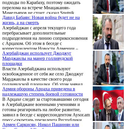
подходы по Карабаху, поэтому ожидать
перелома на встрече Мнацаканян-
Мамедъяров не стоит, сказал Sputnik
Давид Бабаян: Новая война будет не на
Армения пресс-секретарь президента
жизнь, а на смерть
непризнанной НКР Давид Бабаян.
Азербайджан с апреля текущего года
перебрасывает дополнительные
подразделения на линию соприкосновения
с Арцахом. Об этом в беседе с
корреспондентом Новости Армении –
Азербайджан использует Джоджуг
NEWS.am заявил пресс-секретарь
Марджанлы на манер голливудской
президента Арцаха Давид Бабаян.
площадки
Власти Азербайджана используют
освобожденное от себя же село Джоджуг
Марджанлы в качестве своего рода
голливудской площадки. Об этом заявил
Армия обороны Арцаха приведена в
пресс-секретарь президента Арцаха Давид
надлежащую степень боевой готовности
Бабаян, комментируя по просьбе
В Арцахе следят за стартовавшими сегодня
корреспондента Новости Армении –
в Азербайджане военными учениями и
NEWS.am организованную властями
готовы реагировать на любое развитие,
Азербайджана поездку группы российских
заявил в беседе с корреспондентом Aysor.am
политиков и экспертов на линию
пресс-секретарь президента Республики
соприкосновения.
Армен Саркисян, Никол Пашинян или
Арцах Давид Бабаян.