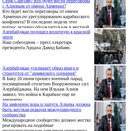
Серж Саргсян? Кто будет вести переговоры
с Алиевым от имени Армении?
Кто будет вести переговоры от имени
Армении по урегулированию карабахского
конфликта? В последние недели этот
вопрос активно обсуждается как в местной,
Азербайджан подошел вплотную к красной
так и международной прессе. На днях со
черте
знаменательным заявлением по этой теме
Наш собеседник – пресс-секретарь
выступил и советник по иностранным
президента Арцаха Давид Бабаян.
делам премьер-министра Армении
Пашиняна Арсен Харатян: «В Армении
немного людей, кто владеет всем
переговорным процессом по Нагорному
Азербайджан усиливает образ врага и
Карабаху – придет день, возможно и Серж
страхуется от "армянского сценария"
Саргсян отправится спецпосланником по
В Баку 26 июня прошел военный парад,
вопросу Карабаха. Кто знает? ...
посвященный столетию Вооруженных сил
Азербайджана. На нем Ильхам Алиев
заявил, что война в Карабахе еще не
закончена.
На заявление вора и хапуги Алиева должна
быть жесткая реакция международного
сообщества
Международное сообщество должно жестко
реагировать на подобные
милитаристические заявления президента