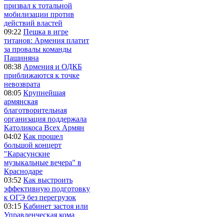
призвал к тотальной
мобилизации против
действий властей
09:22
Пешка в игре
титанов: Армения платит
за провалы команды
Пашиняна
08:38
Армения и ОДКБ
приближаются к точке
невозврата
08:05
Крупнейшая
армянская
благотворительная
организация поддержала
Католикоса Всех Армян
04:02
Как прошел
большой концерт
"Карасунские
музыкальные вечера" в
Краснодаре
03:52
Как выстроить
эффективную подготовку
к ОГЭ без перегрузок
03:15
Кабинет застоя или
Управленческая кома