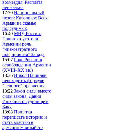
возмездия: Расплата
неизбежна
17:30
Национальный
позор: Католикос Всех
Армян на скамье
подсудимых
16:40
МИД России:
Пашинян уготовил
Армении роль
"низкозатратного
предприятия" Запада
15:07
Роль России в
освобождении Армении
(XVIII–XX вв.)
13:36
Никол Пашинян
переходит к формуле
"вечного" правления
13:22
Закон силы вместо
силы закона: Давид
Ишханян о судилище в
Баку
13:08
Попытка
переписать историю и
стать властью в
армянском вилайете