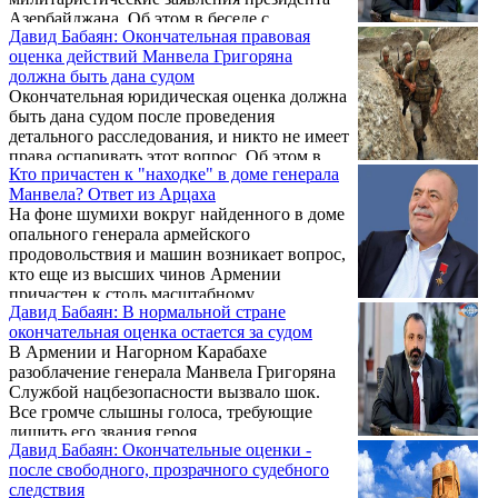
Азербайджана. Об этом в беседе с
Давид Бабаян: Окончательная правовая
корреспондентом Новости Армении –
оценка действий Манвела Григоряна
NEWS.am заявил пресс-секретарь
должна быть дана судом
президента НКР Давид Бабаян,
Окончательная юридическая оценка должна
комментируя заявление Ильхама Алиева о
быть дана судом после проведения
том, что Азербайджан готов уничтожить
детального расследования, и никто не имеет
все военные и стратегические объекты
права оспаривать этот вопрос. Об этом в
Армении на территории Арцаха.
Кто причастен к "находке" в доме генерала
беседе с корреспондентом «Арцахпресс»
Манвела? Ответ из Арцаха
сообщил пресс-секретарь президента
На фоне шумихи вокруг найденного в доме
Республики Арцах Давид Бабаян, говоря о
опального генерала армейского
недавнем скандальном инциденте с Героем
продовольствия и машин возникает вопрос,
Арцаха Манвелом Григоряном.
кто еще из высших чинов Армении
причастен к столь масштабному
Давид Бабаян: В нормальной стране
присвоению.
окончательная оценка остается за судом
В Армении и Нагорном Карабахе
разоблачение генерала Манвела Григоряна
Службой нацбезопасности вызвало шок.
Все громче слышны голоса, требующие
лишить его звания героя.
Давид Бабаян: Окончательные оценки -
после свободного, прозрачного судебного
следствия