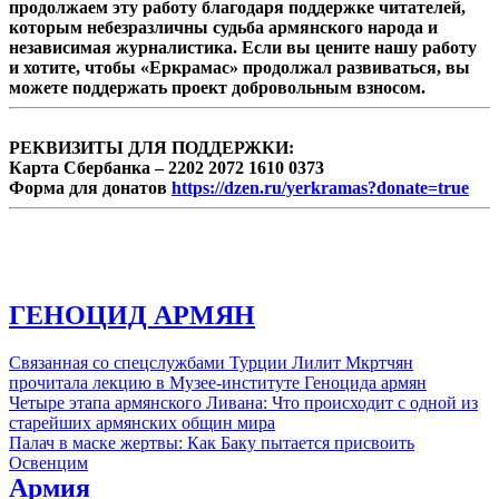
продолжаем эту работу благодаря поддержке читателей,
которым небезразличны судьба армянского народа и
независимая журналистика. Если вы цените нашу работу
и хотите, чтобы «Еркрамас» продолжал развиваться, вы
можете поддержать проект добровольным взносом.
РЕКВИЗИТЫ ДЛЯ ПОДДЕРЖКИ:
Карта Сбербанка – 2202 2072 1610 0373
Форма для донатов
https://dzen.ru/yerkramas?donate=true
ГЕНОЦИД АРМЯН
Связанная со спецслужбами Турции Лилит Мкртчян
прочитала лекцию в Музее-институте Геноцида армян
Четыре этапа армянского Ливана: Что происходит с одной из
старейших армянских общин мира
Палач в маске жертвы: Как Баку пытается присвоить
Освенцим
Армия