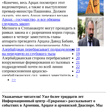
«Конечно, весь Арцах посмотрел этот
видеоматериал, а также и выступление
премьер-министра Пашиняна. Должен
сказать, что весь Арцах пережил весьма
Арцах - государство, и все обязаны
тяжелые чувства», – в беседе с Первым
следовать закону
Информационным сказал руководитель
Митинги в Степанакерте могут проходить в
аппарата президента Арцаха Бако Саакяна
рамках закона и с разрешения мэрии города,
Давид Бабаян, комментируя видеоматериал,
заявил в четверг заместитель главы
сделанный во время обыска в особняке
аппарата президента Арцаха Давид Бабаян,
генерала Манвела Григоряна.
комментируя слова оппозиционера Айка
Азербайджан перебрасывает подразделения
18
Ханумяна о запрете на проведение акций.
на передовую из глубокого тыла
19
Азербайджанская сторона перебрасывает
20
вооруженные формирования из тыловых
21
подразделений почти по всей линии
22
соприкосновения арцахско-
23
азербайджанских сил, заявил заместитель
>
главы аппарата президента Арцаха Давид
>>
Бабаян.
Уважаемые читатели! Уже более тридцати лет
Информационный центр «Еркрамас» рассказывает о
событиях в Армении, Арцахе и армянской Диаспоре. Мы