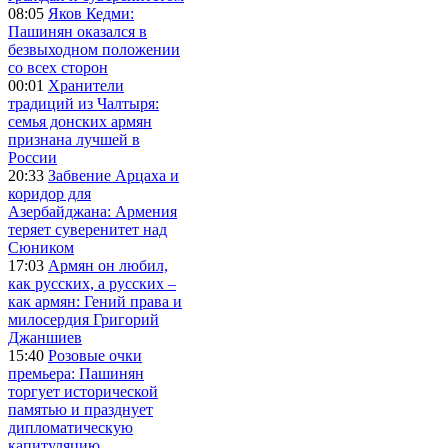
08:05
Яков Кедми:
Пашинян оказался в
безвыходном положении
со всех сторон
00:01
Хранители
традиций из Чалтыря:
семья донских армян
признана лучшей в
России
20:33
Забвение Арцаха и
коридор для
Азербайджана: Армения
теряет суверенитет над
Сюником
17:03
Армян он любил,
как русских, а русских –
как армян: Гений права и
милосердия Григорий
Джаншиев
15:40
Розовые очки
премьера: Пашинян
торгует исторической
памятью и празднует
дипломатическую
капитуляцию