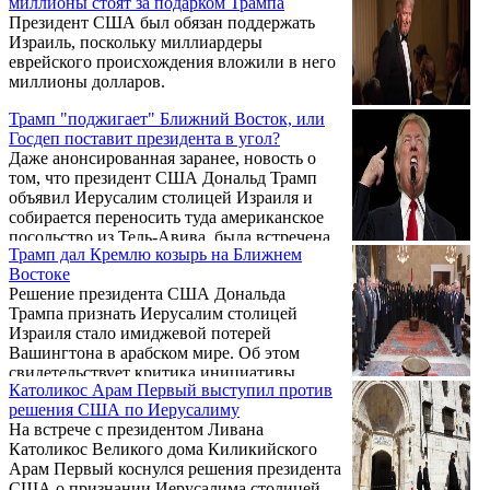
миллионы стоят за подарком Трампа
реакцию среди палестинцев на всех
Президент США был обязан поддержать
уровнях.
Израиль, поскольку миллиардеры
еврейского происхождения вложили в него
миллионы долларов.
Трамп "поджигает" Ближний Восток, или
Госдеп поставит президента в угол?
Даже анонсированная заранее, новость о
том, что президент США Дональд Трамп
объявил Иерусалим столицей Израиля и
собирается переносить туда американское
посольство из Тель-Авива, была встречена
Трамп дал Кремлю козырь на Ближнем
сначала недоуменным молчанием, а потом,
Востоке
конечно, взрывом.
Решение президента США Дональда
Трампа признать Иерусалим столицей
Израиля стало имиджевой потерей
Вашингтона в арабском мире. Об этом
свидетельствует критика инициативы
Католикос Арам Первый выступил против
ведущими мусульманскими странами. В
решения США по Иерусалиму
экспертной среде полагают, что новая
На встрече с президентом Ливана
позиция США по статусу древнего города,
Католикос Великого дома Киликийского
возможно, позволит РФ изменить
Арам Первый коснулся решения президента
отношение к себе в тех государствах
США о признании Иерусалима столицей