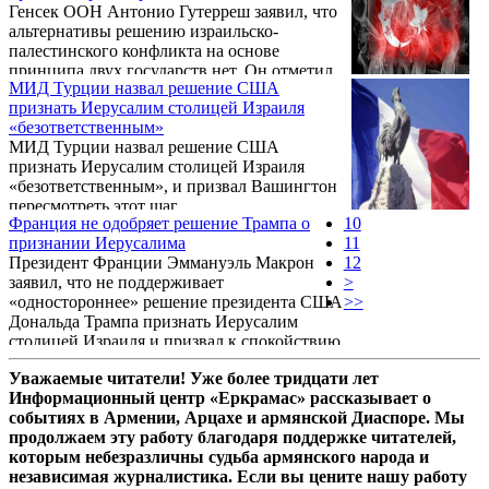
Генсек ООН Антонио Гутерреш заявил, что
служба МИД РА.
альтернативы решению израильско-
палестинского конфликта на основе
принципа двух государств нет. Он отметил,
МИД Турции назвал решение США
что окончательный статус Иерусалима
признать Иерусалим столицей Израиля
должен быть путем прямых переговоров,
«безответственным»
передает Reuters.
МИД Турции назвал решение США
признать Иерусалим столицей Израиля
«безответственным», и призвал Вашингтон
пересмотреть этот шаг.
Франция не одобряет решение Трампа о
10
признании Иерусалима
11
Президент Франции Эммануэль Макрон
12
заявил, что не поддерживает
>
«одностороннее» решение президента США
>>
Дональда Трампа признать Иерусалим
столицей Израиля и призвал к спокойствию
во всем регионе, передает Reuters.
Уважаемые читатели! Уже более тридцати лет
Информационный центр «Еркрамас» рассказывает о
событиях в Армении, Арцахе и армянской Диаспоре. Мы
продолжаем эту работу благодаря поддержке читателей,
которым небезразличны судьба армянского народа и
независимая журналистика. Если вы цените нашу работу