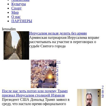
Культура
Спорт
Мир
О нас
ПАРТНЕРЫ
Ierusalim
Иерусалим нельзя делить без армян
Армянская патриархия Иерусалима вправе
рассчитывать на участие в переговорах о
судьбе Святого города
<<
<
3
4
5
6
7
После нас хоть потоп или почему Трамп
8
признал Иерусалим столицей Израиля
9
Президент США Дональд Трамп заявил в
среду, что настало время официального