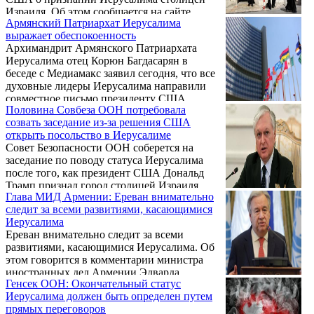
Ближнего Востока, где ее позиции были не
Израиля. Об этом сообщается на сайте
так сильны.
Армянский Патриархат Иерусалима
Католикосата.
выражает обеспокоенность
Архимандрит Армянского Патриархата
Иерусалима отец Корюн Багдасарян в
беседе с Медиамакс заявил сегодня, что все
духовные лидеры Иерусалима направили
совместное письмо президенту США
Половина Совбеза ООН потребовала
Дональду Трампу, выразив обеспокоенность
созвать заседание из-за решения США
по поводу его заявления о статусе
открыть посольство в Иерусалиме
Иерусалима.
Совет Безопасности ООН соберется на
заседание по поводу статуса Иерусалима
после того, как президент США Дональд
Трамп признал город столицей Израиля.
Глава МИД Армении: Ереван внимательно
Заседание назначено на 8 декабря,
следит за всеми развитиями, касающимися
рассказали представители стран-членов
Иерусалима
Совбеза, передает Медуза.
Ереван внимательно следит за всеми
развитиями, касающимися Иерусалима. Об
этом говорится в комментарии министра
иностранных дел Армении Эдварда
Генсек ООН: Окончательный статус
Налбандяна в связи с признанием
Иерусалима должен быть определен путем
Вашингтоном Иерусалима израильской
прямых переговоров
столицей. Комментарий приводит пресс-