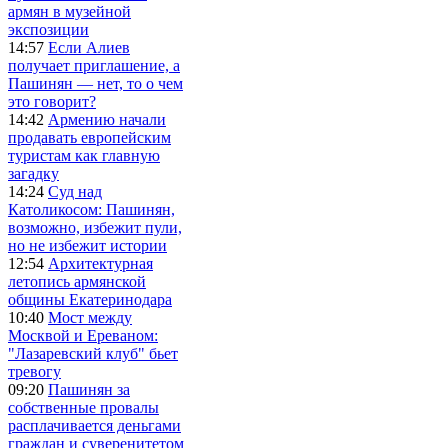
армян в музейной
экспозиции
14:57
Если Алиев
получает приглашение, а
Пашинян — нет, то о чем
это говорит?
14:42
Армению начали
продавать европейским
туристам как главную
загадку
14:24
Суд над
Католикосом: Пашинян,
возможно, избежит пули,
но не избежит истории
12:54
Архитектурная
летопись армянской
общины Екатеринодара
10:40
Мост между
Москвой и Ереваном:
"Лазаревский клуб" бьет
тревогу
09:20
Пашинян за
собственные провалы
расплачивается деньгами
граждан и суверенитетом