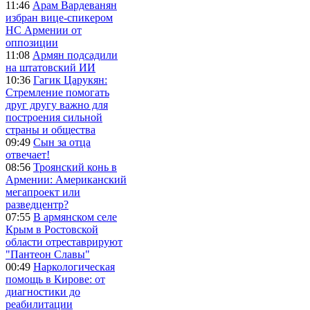
11:46
Арам Вардеванян
избран вице-спикером
НС Армении от
оппозиции
11:08
Армян подсадили
на штатовский ИИ
10:36
Гагик Царукян:
Стремление помогать
друг другу важно для
построения сильной
страны и общества
09:49
Сын за отца
отвечает!
08:56
Троянский конь в
Армении: Американский
мегапроект или
разведцентр?
07:55
В армянском селе
Крым в Ростовской
области отреставрируют
"Пантеон Славы"
00:49
Наркологическая
помощь в Кирове: от
диагностики до
реабилитации