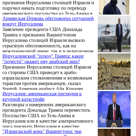
признания Иерусалима столицей Израиля и
поручил начать подготовку по переводу
американского посольства из Тель-Авива в
Армянская Церковь обеспокоена ситуацией
Иерусалим. Данный шаг вызвал бурную и в
вокруг Иерусалима
своем большинстве негативную ответную
Заявление президента США Дональда
реакцию. Агентство "Новости-Армения"
Трампа о признании Вашингтоном
представляет экспертный взгляд на
Иерусалима столицей Израиля вызвало
причины, побудившие Трампа пойти на
серьезную обеспокоенность, как на
этот шаг, а также возможное развитие
международной арене, так и в религиозном
политических событий на Ближнем
Иерусалимский "поход" Трампа: какие
сообществе. Об этом как, сообщает
Востоке в свете этого решения.
"почести" окажет ему арабский мир?
АрмИнфо, 8 декабря в беседе с
Признание Иерусалима столицей Израиля
журналистами в Ереване заявил
со стороны США приведет к арабо-
руководитель пресс-канцелярии
израильским столкновениям и возможным
Первопрестольного Эчмиадзина иерей Тер
терактам против американцев, сказал
Ваграм Меликян.
Sputnik Армения арабист Айк Кочарян.
Иерусалим: американская прелюдия к
крупной катастрофе
Разговоры о намерениях американского
президента Дональда Трампа переместить
Посольство США из Тель-Авива в
Иерусалим или в качестве альтернативного
шага признать Иерусалим в качестве
"Израильский конь" Вашингтона: чьи
столицы Израиля спровоцировали гневную