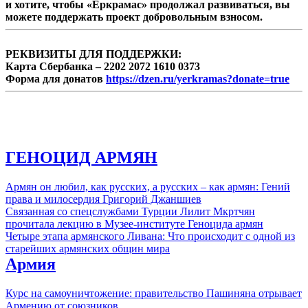
и хотите, чтобы «Еркрамас» продолжал развиваться, вы
можете поддержать проект добровольным взносом.
РЕКВИЗИТЫ ДЛЯ ПОДДЕРЖКИ:
Карта Сбербанка – 2202 2072 1610 0373
Форма для донатов
https://dzen.ru/yerkramas?donate=true
ГЕНОЦИД АРМЯН
Армян он любил, как русских, а русских – как армян: Гений
права и милосердия Григорий Джаншиев
Связанная со спецслужбами Турции Лилит Мкртчян
прочитала лекцию в Музее-институте Геноцида армян
Четыре этапа армянского Ливана: Что происходит с одной из
старейших армянских общин мира
Армия
Курс на самоуничтожение: правительство Пашиняна отрывает
Армению от союзников