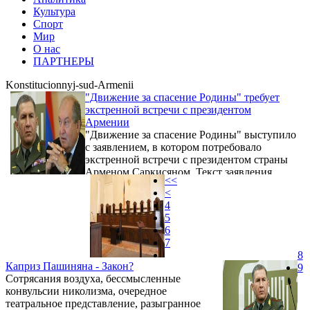
Культура
Спорт
Мир
О нас
ПАРТНЕРЫ
Konstitucionnyj-sud-Armenii
"Движение за спасение Родины" требует
экстренной встречи с президентом
Армении
"Движение за спасение Родины" выступило
с заявлением, в котором потребовало
экстренной встречи с президентом страны
Арменом Саркисяном. Текст заявления
<<
выложен на странице оппозиционного
<
движения в Facebook.
4
5
6
7
8
Каприз Пашиняна - Закон?
9
Сотрясания воздуха, бессмысленные
конвульсии николизма, очередное
театральное представление, разыгранное