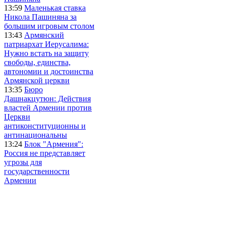
13:59
Маленькая ставка
Никола Пашиняна за
большим игровым столом
13:43
Армянский
патриархат Иерусалима:
Нужно встать на защиту
свободы, единства,
автономии и достоинства
Армянской церкви
13:35
Бюро
Дашнакцутюн: Действия
властей Армении против
Церкви
антиконституционны и
антинациональны
13:24
Блок "Армения":
Россия не представляет
угрозы для
государственности
Армении