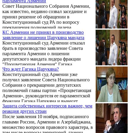
парламента Армении
Совет Национального Собрания Армении,
как известно, недавно созвал заседание и
принял решение об обращении в
Конституционный суд РА по вопросу
прекращения полномочий лидера
КС Армении не принял в производство
парламентской фракции партии
заявление о лишении Царукяна мандата
"Процветающая Армения" Гагика
Конституционный суд Армении отказал
Царукяна. Об этом написал на своей
брать в производство заявление Совета
странице в Facebook член Совета партии
парламента Армении о лишении
"Родина" Арсен Бабаян. Он, в частности,
депутатского мандата лидера фракции
отметил:
"Процветающая Армения" Гагика
Что ждет Гагика Царукяна?
Царукяна. Об этом сообщила пресс-
Конституционный суд Армении уже
секретарь Конституционного суда Ева
получил заявление Совета Национального
Товмасян на своей странице в Facebook.
Собрания о прекращении депутатских
полномочий главы партии «Процветающая
Армения», руководителя ее парламентской
фракции Гагика Царукяна и вынесет
Защита собственных интересов важнее, чем
решение в течение 30 дней. Об этом пишет
реакция других стран
газета «Жоховурд».
После заявления 10 ноября, подписанного
главами России, Армении и Азербайджана,
множество вопросов правового характера, в
том числе вопросы территорий, границ,