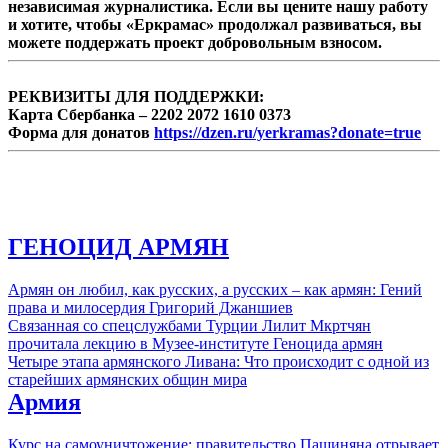
независимая журналистика. Если вы цените нашу работу
муссируемых слухов о согласованности с
и хотите, чтобы «Еркрамас» продолжал развиваться, вы
властями ...
можете поддержать проект добровольным взносом.
РЕКВИЗИТЫ ДЛЯ ПОДДЕРЖКИ:
Карта Сбербанка – 2202 2072 1610 0373
Форма для донатов
https://dzen.ru/yerkramas?donate=true
ГЕНОЦИД АРМЯН
Армян он любил, как русских, а русских – как армян: Гений
права и милосердия Григорий Джаншиев
Связанная со спецслужбами Турции Лилит Мкртчян
прочитала лекцию в Музее-институте Геноцида армян
Четыре этапа армянского Ливана: Что происходит с одной из
старейших армянских общин мира
Армия
Курс на самоуничтожение: правительство Пашиняна отрывает