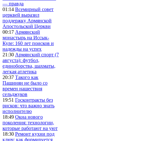
— правда
01:14
Всемирный совет
церквей выразил
поддержку Армянской
Апостольской Церкви
00:17
Армянский
монастырь на Иссык-
Куле: 160 лет поисков и
надежды на успех
21:30
Армянский спорт (7
августа): футбол,
единоборства, шахматы,
легкая атлетика
20:37
Такого как
Пашинян не было со
времен нашествия
сельджуков
19:51
Госконтракты без
рисков: что важно знать
исполнителю
18:49
Окна нового
поколения: технологии,
которые работают на уют
18:30
Ремонт кухни под
ключ: как формируется