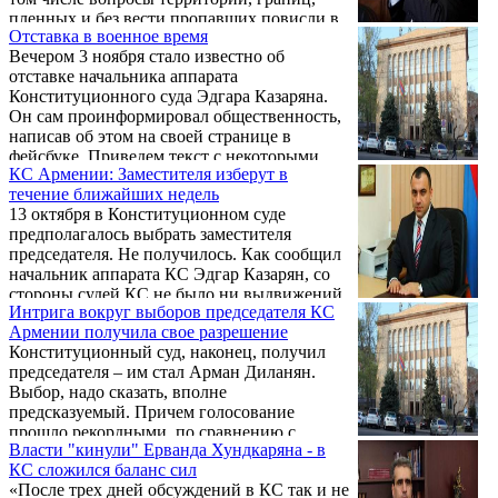
пленных и без вести пропавших повисли в
Отставка в военное время
воздухе. Так, после прекращения огня
Вечером 3 ноября стало известно об
целый ряд карабахских населенных
отставке начальника аппарата
пунктов (более 180) по условиям
Конституционного суда Эдгара Казаряна.
подписанного заявления передается
Он сам проинформировал общественность,
Азербайджану. На фоне молчания
написав об этом на своей странице в
армянских властей сдаются и те села, о
фейсбуке. Приведем текст с некоторыми
которых изначально и речи не было.
КС Армении: Заместителя изберут в
сокращениями:
Оставившие родные дома люди оказались
течение ближайших недель
буквально на дорогах.
13 октября в Конституционном суде
предполагалось выбрать заместителя
председателя. Не получилось. Как сообщил
начальник аппарата КС Эдгар Казарян, со
стороны судей КС не было ни выдвижений
Интрига вокруг выборов председателя КС
кандидатов, ни самовыдвижений. Таким
Армении получила свое разрешение
образом, выборы в этот день провалились,
Конституционный суд, наконец, получил
не успев начаться.
председателя – им стал Арман Диланян.
Выбор, надо сказать, вполне
предсказуемый. Причем голосование
прошло рекордными, по сравнению с
Власти "кинули" Ерванда Хундкаряна - в
прошлыми заседаниями, темпами. Не
КС сложился баланс сил
прошло и 5 часов, как имя было названо, в
«После трех дней обсуждений в КС так и не
отличие от предыдущего голосования с