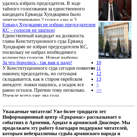
удалось избрать председателя. В ходе
тремя безрезультатными днями 23-25
тайного голосования за единственного
сентября.
кандидата Ерванда Хундкаряна было
зарегистрировано 2 голоса «за» и 3
Ерванд Хундкарян не избран председателем
«против». Тандемы Ваге Григорян-Арман
КС – голосов не хватило
Диланян, а также Грайр Товмасян-Аревик
Единственный кандидат на должность
Петросян в голосовании не участвовали.
главы Конституционного суда Ерванд
Фактически, власти изначально обещают
Хундкарян не избран председателем КС,
Хундкаряну должность председателя
поскольку не набрал необходимого
Конституционного суда, а затем «кидают»
количества голосов. Новые выборы
его.
За что боролись - так вам и надо!
10
председателя Конституционного суда будут
У Конституционного суда сегодня появится
11
организованы в установленный срок. Что
наконец председатель, но ситуация
12
касается выборов заместителя председателя
складывается, как в старом еврейском
13
Конституционного суда, то заседание
анекдоте: ложки нашлись, а осадок все
>
прервано из-за окончания рабочего дня и
равно остался. Причин тому несколько.
>>
продолжится в понедельник, в 11:00,
Прежде всего уже два года
сообщает Aysor.am.
эксплуатируемый самими же
мойшаговцами тезис о "прежних", который
Уважаемые читатели! Уже более тридцати лет
сегодня уже работает против нынешней
Информационный центр «Еркрамас» рассказывает о
власти. А еще повышению доверия к
событиях в Армении, Арцахе и армянской Диаспоре. Мы
происходящим в КС процессам никак не
продолжаем эту работу благодаря поддержке читателей,
способствовал закрытый режим выборов.
которым небезразличны судьба армянского народа и
Особенно на фоне давно и упорно