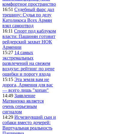
комфортное пространство
16:51
Судебный фарс дал
трещину: Судья по делу
Католикоса Всех Армян
взял самоотвод
16:11
Спорт под каблуком
власти: Пашинян готовит
рейдерский захват НОК
Армении
15:27
14 самых
экстремальных
развлечений на свежем
воздухе: рейтинг по цене
ошибки и порогу входа
15:15
Эта земля вам не
дорога, Армения для вас
— всего лишь "хопан"
14:49
Заявление
Матвиенко является
очень серьезным
сигналом
14:29
Исчезнувший сын и
собаки вместо дочерей:
Виртуальная реальность
Пашиняна