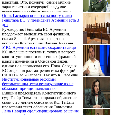
властями. Это, пожалуй, самые мягкие
характеристики очередной выдумке
выдающегося мойшаговского деятеля в
Оник Гаспарян остается на посту главы
области конституционного права Вагна
Генштаба ВС: у президента Армении есть 3
Овакимяна. По авторитетной оценке
дня
которого, "налицо основания для начала
Руководство Генштаба ВС Армении
процесса импичмента Армену Саркисяну
продолжает выполнять свои функции,
на основании грубого нарушения
сказал Sputnik Армения эксперт по
Конституции".
вопросам Конституции Вардан Айвазян.
У КС Армении есть шанс сохранить лицо
КС имел шанс поставить точку в вопросе
конституционности внесенных фракцией
власти изменений в Основной Закон,
однако не использовал его. Пока. Сегодня
КС отсрочил рассмотрения иска фракций
СА и ПА до 20 апреля. Так что КС все еще
Институциональные реформы
имеет возможность сохранить лицо и
бессмысленны, если реализующие их не
доказать, что не является придатком
обладают принципиальностью
действующей власти. Впрочем, надеяться на
Бывший председатель Конституционного
что-то путное от "революционного" КС
суда Грайр Товмасян направил обращение в
особо не приходится…
связи с 25-летием основания КС. Tert.am
представил текст обращения Товмасяна.
Лена Назарян сфальсифицировала решение