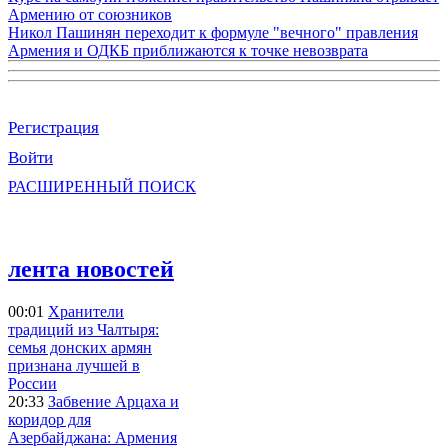
Армению от союзников
Никол Пашинян переходит к формуле "вечного" правления
Армения и ОДКБ приближаются к точке невозврата
Регистрация
Войти
РАСШИРЕННЫЙ ПОИСК
лента новостей
00:01
Хранители
традиций из Чалтыря:
семья донских армян
признана лучшей в
России
20:33
Забвение Арцаха и
коридор для
Азербайджана: Армения