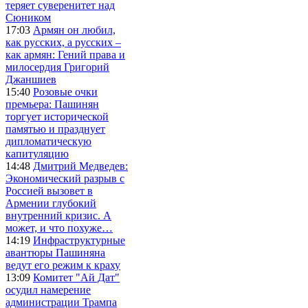
теряет суверенитет над
Сюником
17:03
Армян он любил,
как русских, а русских –
как армян: Гений права и
милосердия Григорий
Джаншиев
15:40
Розовые очки
премьера: Пашинян
торгует исторической
памятью и празднует
дипломатическую
капитуляцию
14:48
Дмитрий Медведев:
Экономический разрыв с
Россией вызовет в
Армении глубокий
внутренний кризис. А
может, и что похуже…
14:19
Инфраструктурные
авантюры Пашиняна
ведут его режим к краху
13:09
Комитет "Ай Дат"
осудил намерение
администрации Трампа