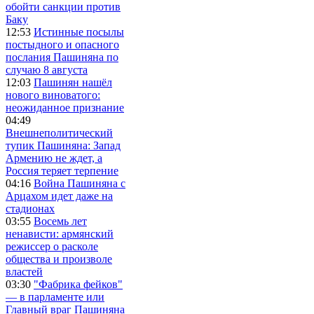
обойти санкции против
Баку
12:53
Истинные посылы
постыдного и опасного
послания Пашиняна по
случаю 8 августа
12:03
Пашинян нашёл
нового виноватого:
неожиданное признание
04:49
Внешнеполитический
тупик Пашиняна: Запад
Армению не ждет, а
Россия теряет терпение
04:16
Война Пашиняна с
Арцахом идет даже на
стадионах
03:55
Восемь лет
ненависти: армянский
режиссер о расколе
общества и произволе
властей
03:30
"Фабрика фейков"
— в парламенте или
Главный враг Пашиняна