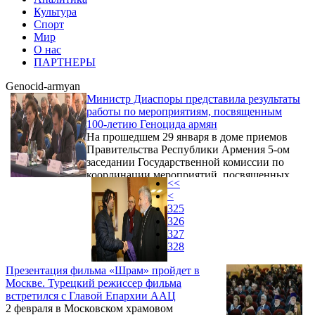
Культура
Спорт
Мир
О нас
ПАРТНЕРЫ
Genocid-armyan
Министр Диаспоры представила результаты
работы по мероприятиям, посвященным
100-летию Геноцида армян
На прошедшем 29 января в доме приемов
Правительства Республики Армения 5-ом
заседании Государственной комиссии по
координации мероприятий, посвященных
<<
100-летию Геноцида армян, с докладом
<
выступила министр диаспоры Республики
325
Армения Грануш Акопян, представившая
326
результаты выполненной региональными
327
комиссиями и проводимой вместе с ними
328
работы.
Презентация фильма «Шрам» пройдет в
Москве. Турецкий режиссер фильма
встретился с Главой Епархии ААЦ
2 февраля в Московском храмовом