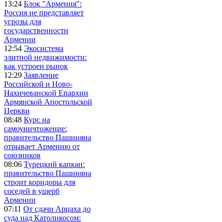
13:24
Блок "Армения":
Россия не представляет
угрозы для
государственности
Армении
12:54
Экосистема
элитной недвижимости:
как устроен рынок
12:29
Заявление
Российской и Ново-
Нахичеванской Епархии
Армянской Апостольской
Церкви
08:48
Курс на
самоуничтожение:
правительство Пашиняна
отрывает Армению от
союзников
08:06
Турецкий капкан:
правительство Пашиняна
строит коридоры для
соседей в ущерб
Армении
07:11
От сдачи Арцаха до
суда над Католикосом: