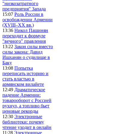
"низкозатратного
предприятия" Запада
15:07
Роль России в
освобождении Армении
(XVIII–XX вв.)
13:36
Никол Пашинян
переходит к формуле
"вечного" правления
13:22
Закон силы вместо
силы закона: Давид
Ишханян о судилище в
Баку
13:08
Попытка
переписать историю и
стать властью в
армянском вилайете
12:49
Драматическое
падение Армении:
товарооборот с Россией
рухнул, а топливо бьет
ценовые рекорды
12:30
Электронные
библиотеки: почему
чтение уходит в онлайн
11:28
Электронные