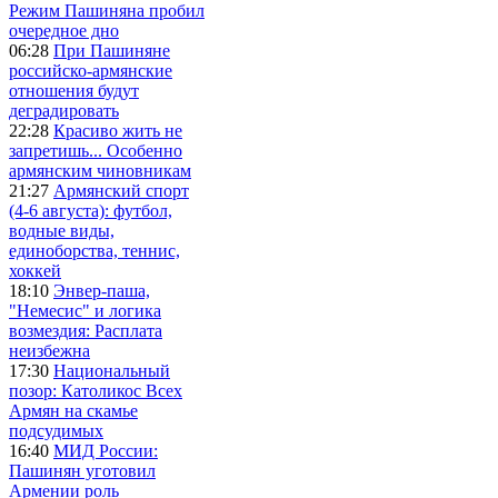
Режим Пашиняна пробил
очередное дно
06:28
При Пашиняне
российско-армянские
отношения будут
деградировать
22:28
Красиво жить не
запретишь... Особенно
армянским чиновникам
21:27
Армянский спорт
(4-6 августа): футбол,
водные виды,
единоборства, теннис,
хоккей
18:10
Энвер-паша,
"Немесис" и логика
возмездия: Расплата
неизбежна
17:30
Национальный
позор: Католикос Всех
Армян на скамье
подсудимых
16:40
МИД России:
Пашинян уготовил
Армении роль