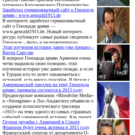
организации «Учредительный парламент».
патриарха Католического Патриаршества
Заработал германоязычный сайт о Геноциде
Дома Киликийского Нерсеса Петроса XIX
армян - www.genozid1915.de
Тармуни.
В интернете заработал германоязычный
сайт о Геноциде армян —
www.genozid1915.de. Новый интернет-
ресурс публикует самые разные сведения о
Геноциде – фото- и видеоматериалы,
Этап изучения истории давно уже прошел –
архивные документы, а также информацию
Виген Саргсян
о деятельности армянской общины ФРГ,
В вопросе Геноцида армян Армения очень
направленной на признание Германией
четко выразила свою позицию, этап
факта Геноцида.
изучения истории уже давно позади, и если
в Турции кто-то хочет ознакомиться с
историей, есть много способов. В беседе с
Американский триллер на тему Геноцида
Tert.am сказал координатор мероприятий,
армян: премьера состоится в 2015 году
приуроченых к 100-летию Геноцида армян,
Продюсерские компании «Bloodvine Media»
глава аппарата президента Армении Виген
и «Strongman» в Лос-Анджелесе объявили о
Саргсян, коснувшись заявления президента
создании психологического триллера
Турции Реджепа Тайипа Эрдогана о
«1915» на тему одного из самых страшных
предложении вновь создать комиссию
событий современной истории. Как пишет
историков
Группа дружбы с Арменией в Сенате
«Asbarez», премьера фильма, сюжет
Франции будет очень активна в 2015 году
которого связан с Геноцидом армян,
Французский сенатор от департамента О-
состоится в 2015 году.