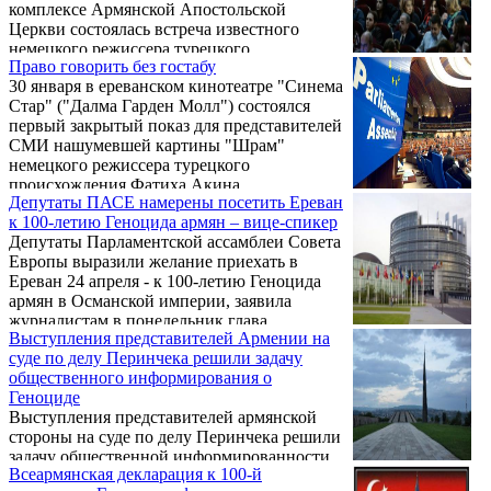
комплексе Армянской Апостольской
Церкви состоялась встреча известного
немецкого режиссера турецкого
Право говорить без гостабу
происхождения, обладателя наград
30 января в ереванском кинотеатре "Синема
Берлинского и Венецианского
Стар" ("Далма Гарден Молл") состоялся
кинофестивалей Фатиха Акина с Главой
первый закрытый показ для представителей
Российской и Ново-Нахичеванской
СМИ нашумевшей картины "Шрам"
Епархии ААЦ архиепископом Езрасом. На
немецкого режиссера турецкого
встрече присутствовали продюсеры Рубен
происхождения Фатиха Акина,
Дишдишян, Арам Мовсисян, Тигран
Депутаты ПАСЕ намерены посетить Ереван
повествующей о Геноциде армян в
Манасян и актриса Аревик Мартиросян.
к 100-летию Геноцида армян – вице-спикер
Османской Турции. Просмотр был
Депутаты Парламентской ассамблеи Совета
организован Государственной комиссией по
Европы выразили желание приехать в
координации мероприятий, посвященных
Ереван 24 апреля - к 100-летию Геноцида
100-летию Геноцида, в преддверии выхода
армян в Османской империи, заявила
картины Акина в широкий прокат. На
журналистам в понедельник глава
наших больших экранах фильм появится 19
Выступления представителей Армении на
армянской делегации в ПАСЕ, вице-спикер
февраля. Но обо всем по поря ...
суде по делу Перинчека решили задачу
парламента Армении Эрмине Нагдалян.
общественного информирования о
Геноциде
Выступления представителей армянской
стороны на суде по делу Перинчека решили
задачу общественной информированности,
Всеармянская декларация к 100-й
сказал в понедельник журналистам эксперт-