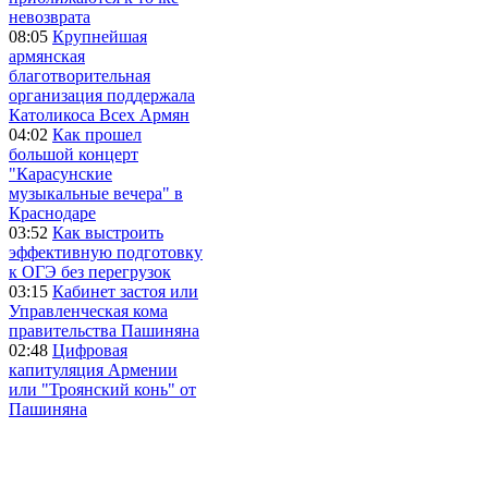
невозврата
08:05
Крупнейшая
армянская
благотворительная
организация поддержала
Католикоса Всех Армян
04:02
Как прошел
большой концерт
"Карасунские
музыкальные вечера" в
Краснодаре
03:52
Как выстроить
эффективную подготовку
к ОГЭ без перегрузок
03:15
Кабинет застоя или
Управленческая кома
правительства Пашиняна
02:48
Цифровая
капитуляция Армении
или "Троянский конь" от
Пашиняна