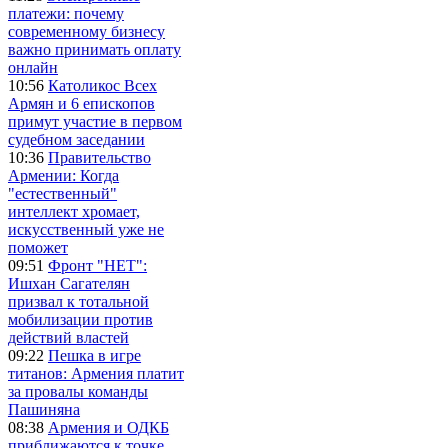
платежи: почему
современному бизнесу
важно принимать оплату
онлайн
10:56
Католикос Всех
Армян и 6 епископов
примут участие в первом
судебном заседании
10:36
Правительство
Армении: Когда
"естественный"
интеллект хромает,
искусственный уже не
поможет
09:51
Фронт "НЕТ":
Ишхан Сагателян
призвал к тотальной
мобилизации против
действий властей
09:22
Пешка в игре
титанов: Армения платит
за провалы команды
Пашиняна
08:38
Армения и ОДКБ
приближаются к точке