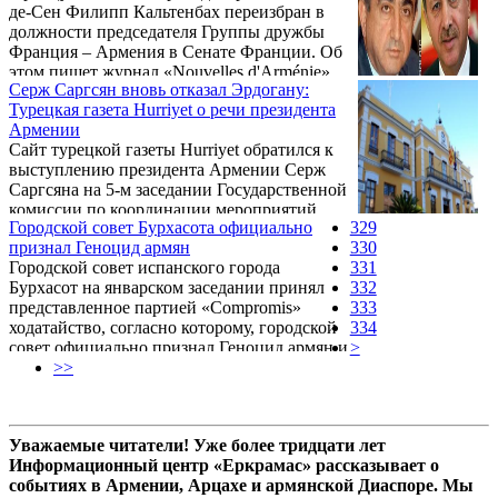
де-Сен Филипп Кальтенбах переизбран в
должности председателя Группы дружбы
Франция – Армения в Сенате Франции. Об
этом пишет журнал «Nouvelles d'Arménie».
Серж Саргсян вновь отказал Эрдогану:
Турецкая газета Hurriyet о речи президента
Армении
Сайт турецкой газеты Hurriyet обратился к
выступлению президента Армении Серж
Саргсяна на 5-м заседании Государственной
комиссии по координации мероприятий,
Городской совет Бурхасота официально
329
посвященных 100-й годовщине Геноцида
признал Геноцид армян
330
армян в Османской империи 1915г. Издание
Городской совет испанского города
331
с определенными сокращениями приводит
Бурхасот на январском заседании принял
332
следующую часть речи Сержа Саргсяна:
представленное партией «Compromis»
333
ходатайство, согласно которому, городской
334
совет официально признал Геноцид армян и
>
осудил это преступление против
>>
человечности.
Уважаемые читатели! Уже более тридцати лет
Информационный центр «Еркрамас» рассказывает о
событиях в Армении, Арцахе и армянской Диаспоре. Мы