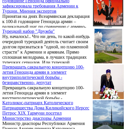
годовщине Геноцида официально
международник Левон Геворкян.
зафиксировала требования Армении к
Турции. Мнения экспертов
Принятая на днях Всеармянская декларация
к 100-й годовщине Геноцида армян –
радикальный шаг по сравнению с армяно-
Турецкий набор "Дружба"
турецкими протоколами, однако если
Ну, началось!.. Что ни день, то какой-нибудь
внешняя политика Армении впредь не
очередной турецкий деятель считает своим
изменится, то данный документ будет всего
долгом признаться в "одной, но пламенной
лишь «красивым жестом» для внутреннего
страсти" к Армении и армянам. Прямо
потребления. Об этом заявил сегодня во
сплошная мелодрама, в лучших традициях
время встречи с журналистами тюрколог
турецких сериалов. Или турецкой
Артак Шакарян .
Превращать сакральную концепцию 100-
дипломатии – как вам больше нравится…
летия Геноцида армян в элемент
внутриполитической борьбы -
безнравственно- депутат
Превращать сакральную концепцию 100-
летия Геноцида армян в элемент
внутриполитической борьбы -
Католикос-патриарх Католического
безнравственно, сказал в понедельник в
Патриаршества Дома Киликийского Нерсес
эфире радио "Sputnik-Армения" депутат от
Петрос XIX Тармуни посетил
правящей Республиканской партии
Министерство диаспоры Армении
Армении Самвел Фарманян, комментируя
Министр диаспоры Республики Армения
субботний инцидент с представителями
Грануш Акопян приняла Католикоса-