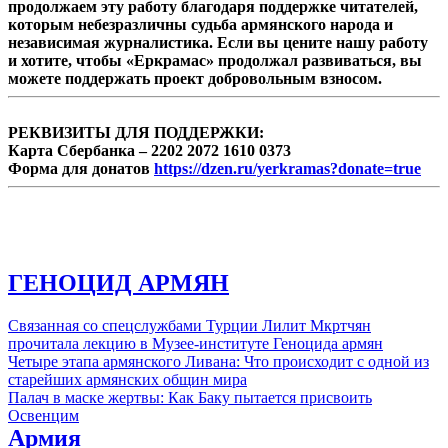
продолжаем эту работу благодаря поддержке читателей,
которым небезразличны судьба армянского народа и
независимая журналистика. Если вы цените нашу работу
и хотите, чтобы «Еркрамас» продолжал развиваться, вы
можете поддержать проект добровольным взносом.
РЕКВИЗИТЫ ДЛЯ ПОДДЕРЖКИ:
Карта Сбербанка – 2202 2072 1610 0373
Форма для донатов
https://dzen.ru/yerkramas?donate=true
ГЕНОЦИД АРМЯН
Связанная со спецслужбами Турции Лилит Мкртчян
прочитала лекцию в Музее-институте Геноцида армян
Четыре этапа армянского Ливана: Что происходит с одной из
старейших армянских общин мира
Палач в маске жертвы: Как Баку пытается присвоить
Освенцим
Армия