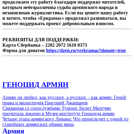
продолжаем эту работу благодаря поддержке читателей,
которым небезразличны судьба армянского народа и
независимая журналистика. Если вы цените нашу работу
и хотите, чтобы «Еркрамас» продолжал развиваться, вы
можете поддержать проект добровольным взносом.
РЕКВИЗИТЫ ДЛЯ ПОДДЕРЖКИ:
Карта Сбербанка – 2202 2072 1610 0373
Форма для донатов
https://dzen.ru/yerkramas?donate=true
ГЕНОЦИД АРМЯН
Армян он любил, как русских, а русских – как армян: Гений
права и милосердия Григорий Джаншиев
Связанная со спецслужбами Турции Лилит Мкртчян
прочитала лекцию в Музее-институте Геноцида армян
Четыре этапа армянского Ливана: Что происходит с одной из
старейших армянских общин мира
Армия