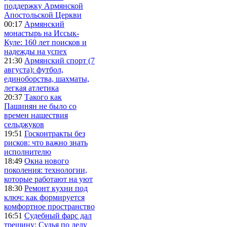
поддержку Армянской
Апостольской Церкви
00:17
Армянский
монастырь на Иссык-
Куле: 160 лет поисков и
надежды на успех
21:30
Армянский спорт (7
августа): футбол,
единоборства, шахматы,
легкая атлетика
20:37
Такого как
Пашинян не было со
времен нашествия
сельджуков
19:51
Госконтракты без
рисков: что важно знать
исполнителю
18:49
Окна нового
поколения: технологии,
которые работают на уют
18:30
Ремонт кухни под
ключ: как формируется
комфортное пространство
16:51
Судебный фарс дал
трещину: Судья по делу