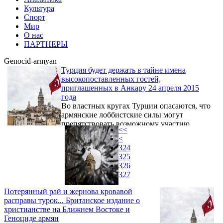
Культура
Спорт
Мир
О нас
ПАРТНЕРЫ
Genocid-armyan
Турция будет держать в тайне имена
высокопоставленных гостей,
приглашенных в Анкару 24 апреля 2015
года
Во властных кругах Турции опасаются, что
армянские лоббистские силы могут
препятствовать возможному участию
<<
высокопоставленных гостей из разных
<
стран в праздновании столетия победы в
324
битве при Галлиполи 24 апреля 2015 года –
325
в день 100-й годовщины Геноцида армян в
326
Османской империи. Об этом сообщает
327
Ermenihaber.am со ссылкой на Türkiye
Gazetesi.
Потерянный рай и жернова кровавой
расправы турок... Британское издание о
христианстве на Ближнем Востоке и
Геноциде армян