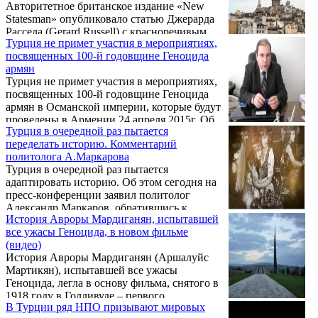
Авторитетное британское издание «New
Statesman» опубликовало статью Джерарда
Рассела (Gerard Russell) с красноречивым
Турция не примет участия в мероприятиях,
заголовком «Потерянный рай: христианство
посвященных 100-й годовщине Геноцида
на Ближнем Востоке обречено?» («Paradise
армян
lost: is Christianity doomed in the Middle
Турция не примет участия в мероприятиях,
East?», в которой автор обращается также к
посвященных 100-й годовщине Геноцида
теме Геноцида армян в Османской империи
армян в Османской империи, которые будут
1915г.
проведены в Армении 24 апреля 2015г. Об
Турция в очередной раз пытается
этом стало известно из слов пресс-секретаря
переделать историю. Комментарий
МИД Турции Танжу Билгича в ходе
политолога А.Маркарова
общения с представителями СМИ.
Турция в очередной раз пытается
адаптировать историю. Об этом сегодня на
пресс-конференции заявил политолог
Александр Маркаров, обратившись к
История Авроры Мардиганян, испытавшей
решению Турции праздновать столетие
все ужасы Геноцида, в новом фильме
победы в битве при Галлиполи 24 апреля
(видео)
2015 года – в день 100-й годовщины
История Авроры Мардиганян (Аршалуйс
Геноцида армян в Османской империи.
Мартикян), испытавшей все ужасы
Геноцида, легла в основу фильма, снятого в
1918 году в Голливуде – первого
В Турции ряд НПО призывают мировых
художественного фильма о Геноциде армян.