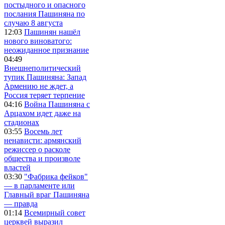
постыдного и опасного
послания Пашиняна по
случаю 8 августа
12:03
Пашинян нашёл
нового виноватого:
неожиданное признание
04:49
Внешнеполитический
тупик Пашиняна: Запад
Армению не ждет, а
Россия теряет терпение
04:16
Война Пашиняна с
Арцахом идет даже на
стадионах
03:55
Восемь лет
ненависти: армянский
режиссер о расколе
общества и произволе
властей
03:30
"Фабрика фейков"
— в парламенте или
Главный враг Пашиняна
— правда
01:14
Всемирный совет
церквей выразил