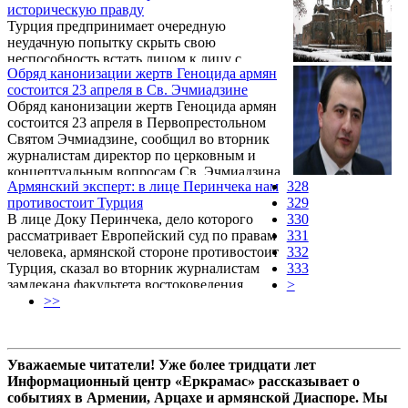
историческую правду
картину последовала, пишет РИА Новости.
Турция предпринимает очередную
неудачную попытку скрыть свою
неспособность встать лицом к лицу с
Обряд канонизации жертв Геноцида армян
собственным прошлым и признать
состоится 23 апреля в Св. Эчмиадзине
историческую правду. Как передает пресс-
Обряд канонизации жертв Геноцида армян
служба министерства иностранных дел
состоится 23 апреля в Первопрестольном
Армении, об этом заявил замглавы МИД РА
Святом Эчмиадзине, сообщил во вторник
Шаварш Кочарян.
журналистам директор по церковным и
концептуальным вопросам Св. Эчмиадзина
Армянский эксперт: в лице Перинчека нам
328
епископ Баграт Галстанян.
противостоит Турция
329
В лице Доку Перинчека, дело которого
330
рассматривает Европейский суд по правам
331
человека, армянской стороне противостоит
332
Турция, сказал во вторник журналистам
333
замдекана факультета востоковедения
>
Ереванского государственного
>>
университета, тюрколог Рубен Мелконян.
Уважаемые читатели! Уже более тридцати лет
Информационный центр «Еркрамас» рассказывает о
событиях в Армении, Арцахе и армянской Диаспоре. Мы