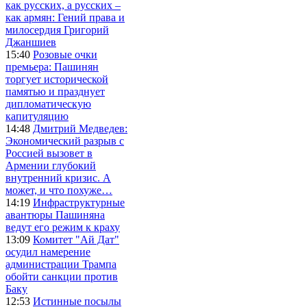
как русских, а русских –
как армян: Гений права и
милосердия Григорий
Джаншиев
15:40
Розовые очки
премьера: Пашинян
торгует исторической
памятью и празднует
дипломатическую
капитуляцию
14:48
Дмитрий Медведев:
Экономический разрыв с
Россией вызовет в
Армении глубокий
внутренний кризис. А
может, и что похуже…
14:19
Инфраструктурные
авантюры Пашиняна
ведут его режим к краху
13:09
Комитет "Ай Дат"
осудил намерение
администрации Трампа
обойти санкции против
Баку
12:53
Истинные посылы