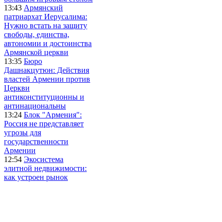
13:43
Армянский
патриархат Иерусалима:
Нужно встать на защиту
свободы, единства,
автономии и достоинства
Армянской церкви
13:35
Бюро
Дашнакцутюн: Действия
властей Армении против
Церкви
антиконституционны и
антинациональны
13:24
Блок "Армения":
Россия не представляет
угрозы для
государственности
Армении
12:54
Экосистема
элитной недвижимости:
как устроен рынок