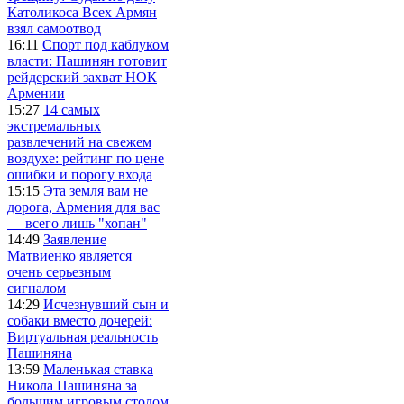
Католикоса Всех Армян
взял самоотвод
16:11
Спорт под каблуком
власти: Пашинян готовит
рейдерский захват НОК
Армении
15:27
14 самых
экстремальных
развлечений на свежем
воздухе: рейтинг по цене
ошибки и порогу входа
15:15
Эта земля вам не
дорога, Армения для вас
— всего лишь "хопан"
14:49
Заявление
Матвиенко является
очень серьезным
сигналом
14:29
Исчезнувший сын и
собаки вместо дочерей:
Виртуальная реальность
Пашиняна
13:59
Маленькая ставка
Никола Пашиняна за
большим игровым столом