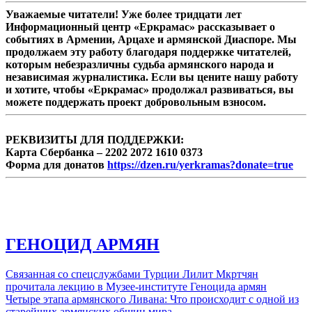
Эрика Лернер в интервью Panorama.am
Уважаемые читатели! Уже более тридцати лет
обратилась к последним развитиям на эту
Информационный центр «Еркрамас» рассказывает о
тему.
событиях в Армении, Арцахе и армянской Диаспоре. Мы
продолжаем эту работу благодаря поддержке читателей,
которым небезразличны судьба армянского народа и
независимая журналистика. Если вы цените нашу работу
и хотите, чтобы «Еркрамас» продолжал развиваться, вы
можете поддержать проект добровольным взносом.
РЕКВИЗИТЫ ДЛЯ ПОДДЕРЖКИ:
Карта Сбербанка – 2202 2072 1610 0373
Форма для донатов
https://dzen.ru/yerkramas?donate=true
ГЕНОЦИД АРМЯН
Связанная со спецслужбами Турции Лилит Мкртчян
прочитала лекцию в Музее-институте Геноцида армян
Четыре этапа армянского Ливана: Что происходит с одной из
старейших армянских общин мира