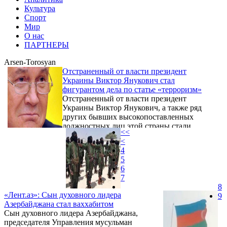
Культура
Спорт
Мир
О нас
ПАРТНЕРЫ
Arsen-Torosyan
Отстраненный от власти президент
Украины Виктор Янукович стал
фигурантом дела по статье «терроризм»
Отстраненный от власти президент
Украины Виктор Янукович, а также ряд
других бывших высокопоставленных
должностных лиц этой страны стали
<<
фигурантами дела о терроризме. Об этом
<
ИА «Интерфакс» сообщили в пресс-службе
4
Генеральной прокуратуры Украины.
5
6
7
8
«Лент.аз»: Сын духовного лидера
9
Азербайджана стал ваххабитом
Сын духовного лидера Азербайджана,
председателя Управления мусульман