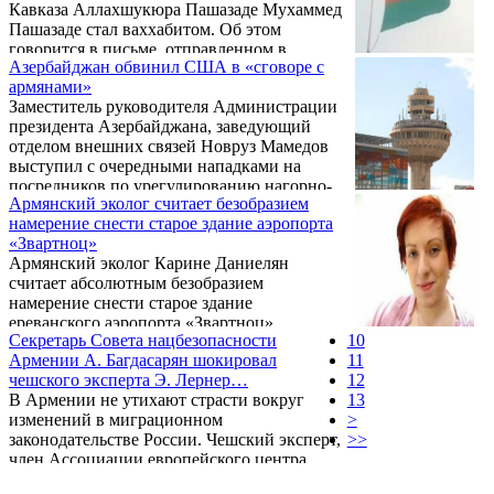
Кавказа Аллахшукюра Пашазаде Мухаммед
Пашазаде стал ваххабитом. Об этом
говорится в письме, отправленном в
Азербайджан обвинил США в «сговоре с
редакцию азербайджанского новостного
армянами»
портала «Лент.аз».
Заместитель руководителя Администрации
президента Азербайджана, заведующий
отделом внешних связей Новруз Мамедов
выступил с очередными нападками на
посредников по урегулированию нагорно-
Армянский эколог считает безобразием
карабахского конфликта.
намерение снести старое здание аэропорта
«Звартноц»
Армянский эколог Карине Даниелян
считает абсолютным безобразием
намерение снести старое здание
ереванского аэропорта «Звартноц».
Секретарь Совета нацбезопасности
10
Армении А. Багдасарян шокировал
11
чешского эксперта Э. Лернер…
12
В Армении не утихают страсти вокруг
13
изменений в миграционном
>
законодательстве России. Чешский эксперт,
>>
член Ассоциации европейского центра
контактов между Востоком и Западом