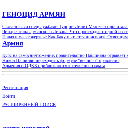
ГЕНОЦИД АРМЯН
Связанная со спецслужбами Турции Лилит Мкртчян прочитала
Четыре этапа армянского Ливана: Что происходит с одной из 
Палач в маске жертвы: Как Баку пытается присвоить Освенцим
Армия
Курс на самоуничтожение: правительство Пашиняна отрывает
Никол Пашинян переходит к формуле "вечного" правления
Армения и ОДКБ приближаются к точке невозврата
Регистрация
Войти
РАСШИРЕННЫЙ ПОИСК
лента новостей