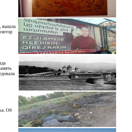
, вышла
озитор
ида
память
едовала
ка. Об