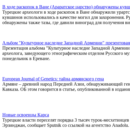
В ходе раскопок в Ване (Араратское царство) обнаружены ку
Турецкие археологи в ходе раскопок в Ване обнаружили урартс
кувшинов использовались в качестве могил для захоронения. Р
обнаружены также тазы, где давили виноград для получения ви
Альбом "Культурное наследие Западной Армении" презентован
Презентация альбома "Культурное наследие Западной Армении",
археолога, заведующего этнографическим отделом Русского муз
понедельник в Ереване.
European Journal of Genetics: тайна армянского гена
Армяне – древний народ Передней Азии, обнаруживающий гене
Кавказа. ОБ этом говорится в статье, опубликованной в издании 
Новые освоенцы Карса
Турецкие власти переселят порядка 3 тысяч турок-месхетинце
Эрзинджан, сообщает Sputnik со ссылкой на агентство Anadolu.