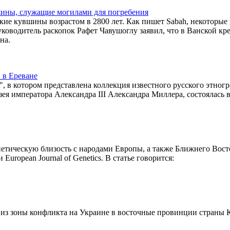
вшины, служащие могилами для погребения
кие кувшины возрастом в 2800 лет. Как пишет Sabah, некоторые 
уководитель раскопок Рафет Чавушоглу заявил, что в Ванской кр
на.
 в Ереване
 в котором представлена коллекция известного русского этногр
ея императора Александра III Александра Миллера, состоялась 
тическую близость с народами Европы, а также Ближнего Вост
European Journal of Genetics. В статье говорится:
в из зоны конфликта на Украине в восточные провинции страны 