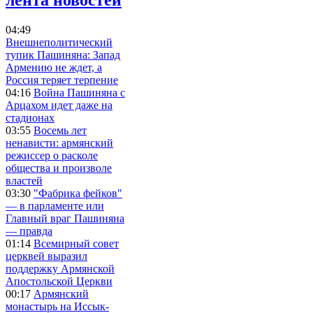
04:49
Внешнеполитический
тупик Пашиняна: Запад
Армению не ждет, а
Россия теряет терпение
04:16
Война Пашиняна с
Арцахом идет даже на
стадионах
03:55
Восемь лет
ненависти: армянский
режиссер о расколе
общества и произволе
властей
03:30
"Фабрика фейков"
— в парламенте или
Главный враг Пашиняна
— правда
01:14
Всемирный совет
церквей выразил
поддержку Армянской
Апостольской Церкви
00:17
Армянский
монастырь на Иссык-