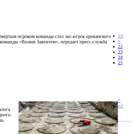
<<
вертым игроком команды стал экс-игрок ереванского
<
команды «Волюв Завентем», передает пресс-служба
22
23
24
25
>
>>
алога
дного
а.