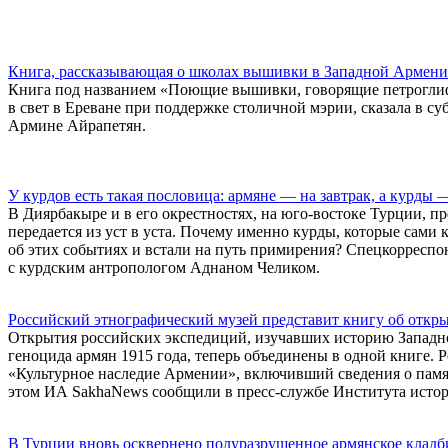
Книга, рассказывающая о школах вышивки в Западной Армении
Книга под названием «Поющие вышивки, говорящие петрогли
в свет в Ереване при поддержке столичной мэрии, сказала в с
Армине Айрапетян.
У курдов есть такая пословица: армяне — на завтрак, а курды 
В Диярбакыре и в его окрестностях, на юго-востоке Турции, 
передается из уст в уста. Почему именно курды, которые сами 
об этих событиях и встали на путь примирения? Спецкорреспо
с курдским антропологом Аднаном Челиком.
Российский этнографический музей представит книгу об откр
Открытия российских экспедиций, изучавших историю Западной
геноцида армян 1915 года, теперь объединены в одной книге. 
«Культурное наследие Армении», включивший сведения о памя
этом ИА SakhaNews сообщили в пресс-службе Института ист
В Турции вновь осквернено полуразрушенное армянское клад