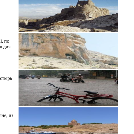
l, по
ледия
астырь
не, из-