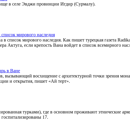
бище в селе Эвджи провинции Игдир (Сурмалу).
 список мирового наследия
в список мирового наследия. Как пишет турецкая газета Radika
ра Актуга, если крепость Вана войдет в список всемирного нас
рь в Ване
ров, вызывающий восхищение с архитектурной точки зрения мон
кции и открытия, пишет «Ай терт».
рованная турками), где в основном проживают этнические армя
и госпитализированы 17.