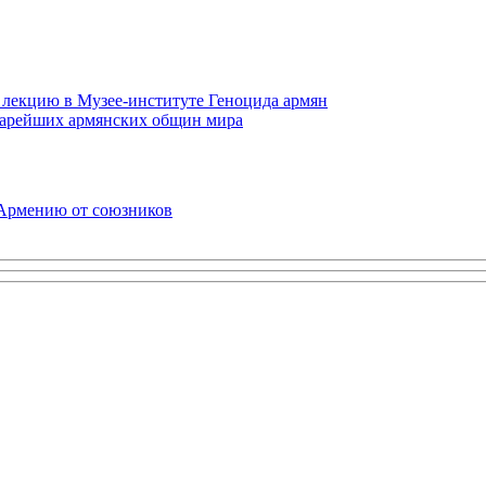
 лекцию в Музее-институте Геноцида армян
старейших армянских общин мира
 Армению от союзников