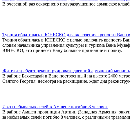
В очередной раз осквернено полуразрушенное армянское клад
Турция обратилась в ЮНЕСКО для включения крепости Вана в
Турция обратилась в ЮНЕСКО с целью включить крепость Вана 
словам начальника управления культуры и туризма Вана Музафе
ЮНЕСКО, это принесет Вану большое признание и пользу.
Жители требуют реконструировать древний армянский монасты
В районе Бахчесарай в Ване построенный на высоте 2400 мет
Святого Георгия, несмотря на расхищение, ждет дня реконстру
Из-за небывалых селей в Амшене погибло 8 человек
В районе Амшен провинции Артвин (Западная Армения, оккупи
за небывалых селей погибло 8 человек, с различными травмам