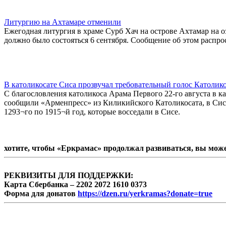
Литургию на Ахтамаре отменили
Ежегодная литургия в храме Сурб Хач на острове Ахтамар на о
должно было состояться 6 сентября. Сообщение об этом распр
В католикосате Сиса прозвучал требовательный голос Католик
С благословления католикоса Арама Первого 22-го августа в к
сообщили «Арменпресс» из Киликийского Католикосата, в Сис
1293¬го по 1915¬й год, которые восседали в Сисе.
хотите, чтобы «Еркрамас» продолжал развиваться, вы мож
РЕКВИЗИТЫ ДЛЯ ПОДДЕРЖКИ:
Карта Сбербанка – 2202 2072 1610 0373
Форма для донатов
https://dzen.ru/yerkramas?donate=true