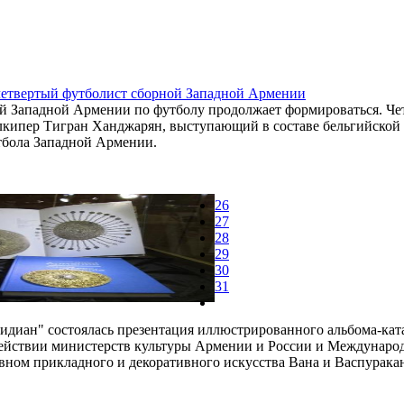
четвертый футболист сборной Западной Армении
й Западной Армении по футболу продолжает формироваться. Чет
кипер Тигран Ханджарян, выступающий в составе бельгийской 
тбола Западной Армении.
26
27
28
29
30
31
идиан" состоялась презентация иллюстрированного альбома-кат
действии министерств культуры Армении и России и Междунаро
вном прикладного и декоративного искусства Вана и Васпуракан