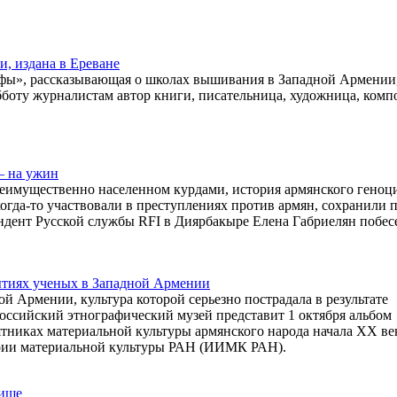
, издана в Ереване
фы», рассказывающая о школах вышивания в Западной Армении
убботу журналистам автор книги, писательница, художница, комп
— на ужин
преимущественно населенном курдами, история армянского геноц
когда-то участвовали в преступлениях против армян, сохранили 
ндент Русской службы RFI в Диярбакыре Елена Габриелян побес
ытиях ученых в Западной Армении
 Армении, культура которой серьезно пострадала в результате
Российский этнографический музей представит 1 октября альбом
тниках материальной культуры армянского народа начала ХХ ве
ории материальной культуры РАН (ИИМК РАН).
бище