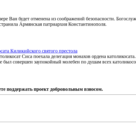
зере Ван будет отменена из соображений безопасности. Богослу
остранила Армянская патриархия Константинополя.
осата Киликийского святого престола
атоликосат Сиса поехала делегация монахов ордена католикосата.
е был совершен заупокойный молебен по душам всех католикосо
ете поддержать проект добровольным взносом.