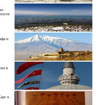
из
епости
афа и
в
ока и
Карс и