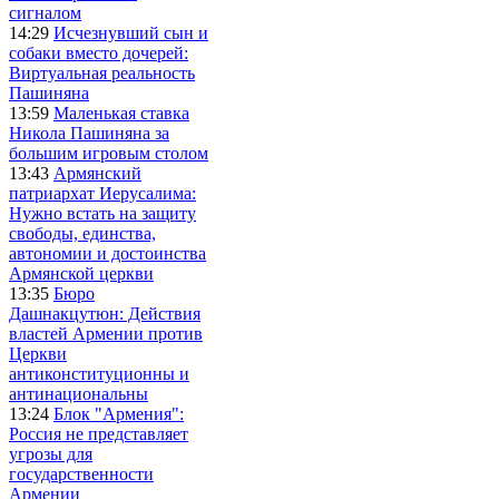
сигналом
14:29
Исчезнувший сын и
собаки вместо дочерей:
Виртуальная реальность
Пашиняна
13:59
Маленькая ставка
Никола Пашиняна за
большим игровым столом
13:43
Армянский
патриархат Иерусалима:
Нужно встать на защиту
свободы, единства,
автономии и достоинства
Армянской церкви
13:35
Бюро
Дашнакцутюн: Действия
властей Армении против
Церкви
антиконституционны и
антинациональны
13:24
Блок "Армения":
Россия не представляет
угрозы для
государственности
Армении