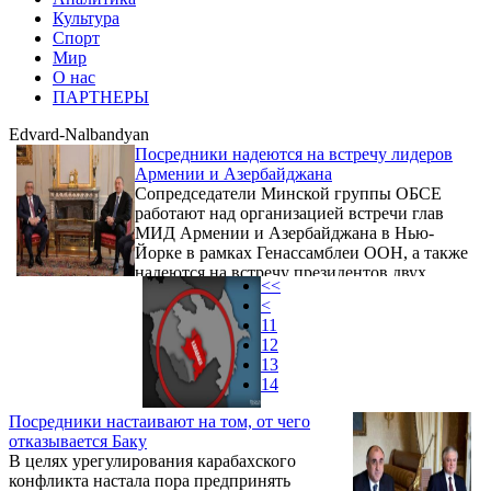
Культура
Спорт
Мир
О нас
ПАРТНЕРЫ
Edvard-Nalbandyan
Посредники надеются на встречу лидеров
Армении и Азербайджана
Сопредседатели Минской группы ОБСЕ
работают над организацией встречи глав
МИД Армении и Азербайджана в Нью-
Йорке в рамках Генассамблеи ООН, а также
надеются на встречу президентов двух
<<
стран, сказал американский сопредседатель
<
Минской группы ОБСЕ Ричард Хогланд.
11
12
13
14
Посредники настаивают на том, от чего
отказывается Баку
В целях урегулирования карабахского
конфликта настала пора предпринять