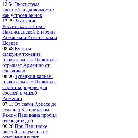
12:54
Экосистема
элитной недвижимости:
как устроен рынок
12:29
Заявление
Российской и Ново-
Нахичеванской Епархии
Армянской Апостольской
Церкви
08:48
Курс на
самоуничтожение:
правительство Пашиняна
отрывает Армению от
союзников
08:06
Турецкий капкан:
правительство Пашиняна
строит коридоры для
соседей в ущерб
Армении
07:11
От сдачи Арцаха до
суда над Католикосом:
Режим Пашиняна пробил
очередное дно
06:28
При Пашиняне
российско-армянские
отношения будут