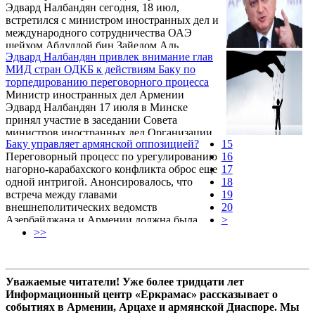
Эдвард Налбандян сегодня, 18 июл,
Армении и Азербайджана провел
встретился с министром иностранных дел и
руководитель российского
международного сотрудничества ОАЭ
внешнеполитического ведомства Сергей
шейхом Абдуллой бин Зайедом Аль
Лавров.
Эдвард Налбандян привлек внимание глав
Нахьяном, прибывшим в республику с
МИД стран ОДКБ к действиям Баку по
официальным визитом. Об этом сообщает
торпедированию переговорного процесса
пресс-служба армянского
Министр иностранных дел Армении
внешнеполитического ведомства.
Эдвард Налбандян 17 июля в Минске
принял участие в заседании Совета
министров иностранных дел Организации
Баку управляет армянской оппозицией?
15
Договора о коллективной безопасности
Переговорный процесс по урегулированию
16
(СМИД ОДКБ). Об этом сообщает пресс-
нагорно-карабахского конфликта оброс еще
17
служба МИД РА.
одной интригой. Анонсировалось, что
18
встреча между главами
19
внешнеполитических ведомств
20
Азербайджана и Армении должна была
>
состояться 11 июля в австрийском
>>
Мауэрбахе на полях неформальной встречи
СМИД ОБСЕ. Однако в самый последний
момент руководитель пресс-службы МИД
Уважаемые читатели! Уже более тридцати лет
Азербайджана Хикмет Гаджиев сообщил,
Информационный центр «Еркрамас» рассказывает о
что по предложению сопредседателей
событиях в Армении, Арцахе и армянской Диаспоре. Мы
Минской группы ОБСЕ встреча