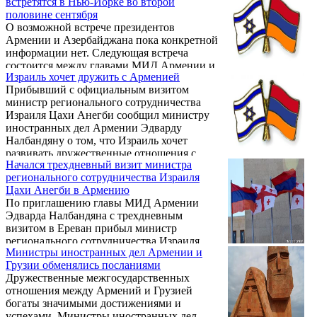
встретятся в Нью-Йорке во второй
двусторонних отношений. Об этом заявил
половине сентября
сегодня на торжественной церемонии
О возможной встрече президентов
закладки фундамента нового здания
Армении и Азербайджана пока конкретной
посольства Китая в Армении глава МИД РА
информации нет. Следующая встреча
Эдвард Налбандян.
состоится между главами МИД Армении и
Израиль хочет дружить с Арменией
Азербайджана в Нью-Йорке, во второй
Прибывший с официальным визитом
половине сентября. Об этом сообщил
министр регионального сотрудничества
сегодня в беседе с журналистами министр
Израиля Цахи Анегби сообщил министру
иностранных дел Армении Эдвард
иностранных дел Армении Эдварду
Налбандян.
Налбандяну о том, что Израиль хочет
развивать дружественные отношения с
Начался трехдневный визит министра
Арменией, и в этом заключается основная
регионального сотрудничества Израиля
цель его визита.
Цахи Анегби в Армению
По приглашению главы МИД Армении
Эдварда Налбандяна с трехдневным
визитом в Ереван прибыл министр
регионального сотрудничества Израиля
Министры иностранных дел Армении и
Цахи Анегби.
Грузии обменялись посланиями
Дружественные межгосударственных
отношения между Армений и Грузией
богаты значимыми достижениями и
успехами. Министры иностранных дел