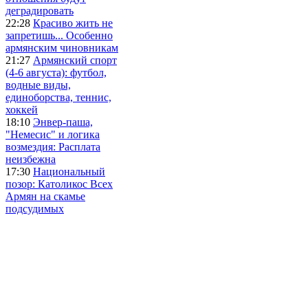
деградировать
22:28
Красиво жить не
запретишь... Особенно
армянским чиновникам
21:27
Армянский спорт
(4-6 августа): футбол,
водные виды,
единоборства, теннис,
хоккей
18:10
Энвер-паша,
"Немесис" и логика
возмездия: Расплата
неизбежна
17:30
Национальный
позор: Католикос Всех
Армян на скамье
подсудимых