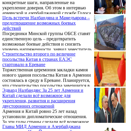
конкретные шаги, направленные на
укрепление доверия. Об этом в интервью
армянской и азербайджанкой службе Голоса
Цель встречи Налбандяна и Мамедъярова –
Америки заявил сопредседатель Минской
предотвращение возможных боевых
группы ОБСЕ от США Ричард Хогланд.
действий
Посредники Минской группы ОБСЕ ставят
единственную цель – предотвратить
возможные боевые действия и снизить
уровень напряженности, заявил заместитель
Строительство второго по величине
министра иностранных дел Армении
посольства Китая в странах ЕАЭС
Шаварш Кочарян. «Это задача номер один»,
стартовало в Ереване
- сказал он.
Торжественная церемония закладки камня
нового здания посольства Китая в Армении
состоялась в среду в Ереване. Планируется,
что строительство посольства завершится в
Эдвард Налбандян: За 25 лет Армения и
2019 году.
Китай сделали всё возможное для
укрепления, развития и расширения
двусторонних отношений
Армения и Китай ровно 25 лет назад
установили дипломатические отношения.
За эти годы страны сделали всё возможное
Главы МИД Армении и Азербайджана
для укрепления, развития и расширения