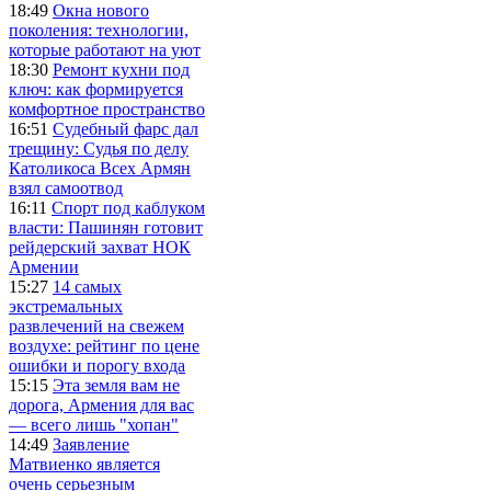
18:49
Окна нового
поколения: технологии,
которые работают на уют
18:30
Ремонт кухни под
ключ: как формируется
комфортное пространство
16:51
Судебный фарс дал
трещину: Судья по делу
Католикоса Всех Армян
взял самоотвод
16:11
Спорт под каблуком
власти: Пашинян готовит
рейдерский захват НОК
Армении
15:27
14 самых
экстремальных
развлечений на свежем
воздухе: рейтинг по цене
ошибки и порогу входа
15:15
Эта земля вам не
дорога, Армения для вас
— всего лишь "хопан"
14:49
Заявление
Матвиенко является
очень серьезным