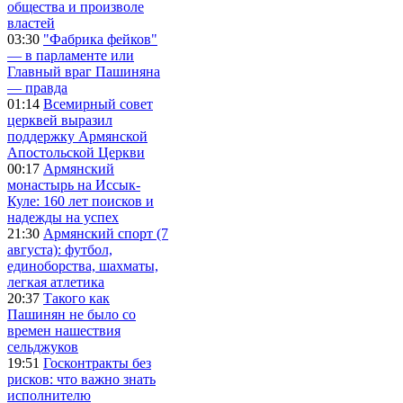
общества и произволе
властей
03:30
"Фабрика фейков"
— в парламенте или
Главный враг Пашиняна
— правда
01:14
Всемирный совет
церквей выразил
поддержку Армянской
Апостольской Церкви
00:17
Армянский
монастырь на Иссык-
Куле: 160 лет поисков и
надежды на успех
21:30
Армянский спорт (7
августа): футбол,
единоборства, шахматы,
легкая атлетика
20:37
Такого как
Пашинян не было со
времен нашествия
сельджуков
19:51
Госконтракты без
рисков: что важно знать
исполнителю