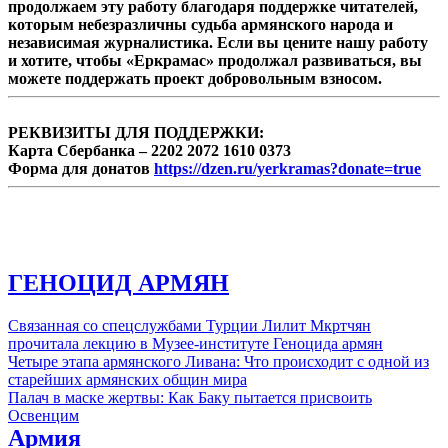
продолжаем эту работу благодаря поддержке читателей,
переносится в Брюссель, а «основной темой
которым небезразличны судьба армянского народа и
обсуждений станет ...
независимая журналистика. Если вы цените нашу работу
и хотите, чтобы «Еркрамас» продолжал развиваться, вы
можете поддержать проект добровольным взносом.
РЕКВИЗИТЫ ДЛЯ ПОДДЕРЖКИ:
Карта Сбербанка – 2202 2072 1610 0373
Форма для донатов
https://dzen.ru/yerkramas?donate=true
ГЕНОЦИД АРМЯН
Связанная со спецслужбами Турции Лилит Мкртчян
прочитала лекцию в Музее-институте Геноцида армян
Четыре этапа армянского Ливана: Что происходит с одной из
старейших армянских общин мира
Палач в маске жертвы: Как Баку пытается присвоить
Освенцим
Армия