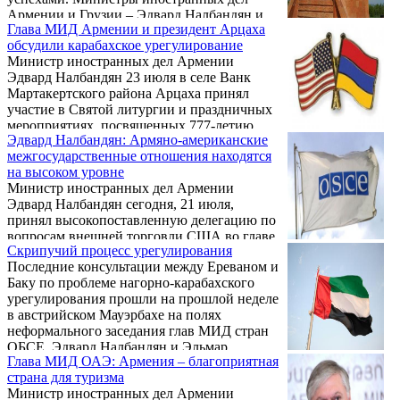
Армении и Грузии – Эдвард Налбандян и
Глава МИД Армении и президент Арцаха
Михаил Джанелидзе – обменялись
обсудили карабахское урегулирование
посланиями в связи с 25-летием
Министр иностранных дел Армении
установления дипломатических отношений
Эдвард Налбандян 23 июля в селе Ванк
между двумя странами.
Мартакертского района Арцаха принял
участие в Святой литургии и праздничных
мероприятиях, посвященных 777-летию
Эдвард Налбандян: Армяно-американские
освящения церкви Святого Иоанна
межгосударственные отношения находятся
Крестителя монастырского комплекса
на высоком уровне
Гандзасар. Об этом сообщает пресс-служба
Министр иностранных дел Армении
МИД РА.
Эдвард Налбандян сегодня, 21 июля,
принял высокопоставленную делегацию по
вопросам внешней торговли США во главе
Скрипучий процесс урегулирования
с заместителем торгового представителя
Последние консультации между Ереваном и
США Дэном Мулани. Подробности
Баку по проблеме нагорно-карабахского
представляет пресс-служба армянского
урегулирования прошли на прошлой неделе
внешнеполитического ведомства.
в австрийском Мауэрбахе на полях
неформального заседания глав МИД стран
ОБСЕ. Эдвард Налбандян и Эльмар
Глава МИД ОАЭ: Армения – благоприятная
Мамедъяров обсудили проблему в
страна для туризма
присутствии сопредседателей МГ ОБСЕ.
Министр иностранных дел Армении
Отдельные встречи с главами МИД