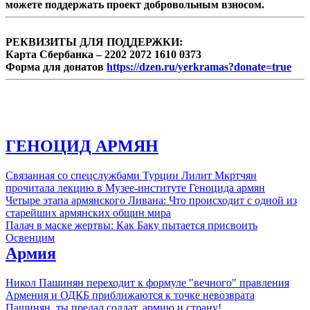
можете поддержать проект добровольным взносом.
РЕКВИЗИТЫ ДЛЯ ПОДДЕРЖКИ:
Карта Сбербанка – 2202 2072 1610 0373
Форма для донатов
https://dzen.ru/yerkramas?donate=true
ГЕНОЦИД АРМЯН
Связанная со спецслужбами Турции Лилит Мкртчян
прочитала лекцию в Музее-институте Геноцида армян
Четыре этапа армянского Ливана: Что происходит с одной из
старейших армянских общин мира
Палач в маске жертвы: Как Баку пытается присвоить
Освенцим
Армия
Никол Пашинян переходит к формуле "вечного" правления
Армения и ОДКБ приближаются к точке невозврата
Пашинян, ты предал солдат, армию и страну!