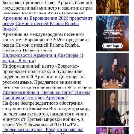
Бегларян, президент Союз Арцаха, бывший
государственный министр и защитник прав
человека Республики Арцах (Нагорный
Армению на Евровидении 2026 представит
Карабах), выступил с резкой критикой в
певец Симон с песней Paloma Rumba
адрес азербайджанского диктатора Ильхама
(видео)
Алиева. В ответ на интервью Алиева в этой
Армению на международном песенном
же программе около месяца назад Бегларян
конкурсе «Евровидение 2026» представит
назвал Алиева «нацистским лидером», чей
певец Симон с песней Paloma Rumba,
режим построен на систематическом
сообщает Первый канал.
совершении геноцида и преступлений
Видеоновости Армении и Диаспоры (1
против человечности.
марта – 8 марта)
Информационный центр «Еркрамас»
продолжает подготовку и публикацию
видеоновостей Армении и Диаспоры на
русском языке. Предлагаем вниманию
читателей выпуск видеоновостей за период
Иранская война и "перошки-пати" Никола
с 1 по 8 марта. При подготовке видео
Пашиняна: что ждет Армению?
использованы съемки армянской
На фоне беспрецедентного обострения
телекомпании «5-й канал».
ситуации на Ближнем Востоке, когда мир,
по оценкам экспертов, находится в «пяти
минутах от Третьей мировой войны», в
эфире YouTube-канала «ՄԱՀԱԿTV»
"Большая политика" Роберта Кочаряна:
(MAHAKTV) состоялось обсуждение