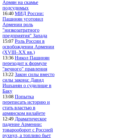
Армян на скамье
подсудимых
16:40
МИД России:
Пашинян уготовил
Армении роль
"низкозатратного
предприятия" Запада
15:07
Роль России в
освобождении Армении
(XVIII–XX вв.)
13:36
Никол Пашинян
переходит к формуле
"вечного" правления
13:22
Закон силы вместо
силы закона: Давид
Ишханян о судилище в
Баку
13:08
Попытка
переписать историю и
стать властью в
армянском вилайете
12:49
Драматическое
падение Армении:
товарооборот с Россией
рухнул, а топливо бьет