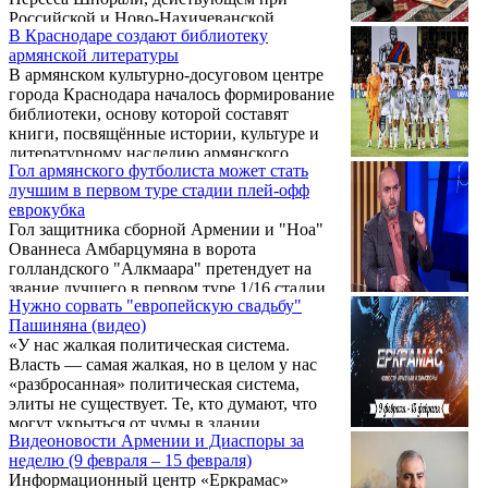
Российской и Ново-Нахичеванской
В Краснодаре создают библиотеку
Епархии Армянской Апостольской Церкви,
армянской литературы
завершился месячник, посвящённый
В армянском культурно-досуговом центре
родному языку. На протяжении нескольких
города Краснодара началось формирование
недель воспитанники образовательного
библиотеки, основу которой составят
учреждения участвовали в разнообразных
книги, посвящённые истории, культуре и
занятиях и творческих мероприятиях,
литературному наследию армянского
направленных на углублённое изучение
Гол армянского футболиста может стать
народа. К созданию книжного фонда могут
армянского языка и знакомство с его
лучшим в первом туре стадии плей-офф
присоединиться все желающие —
культурным и литературным наследием.
еврокубка
организаторы приглашают дарить центру
Гол защитника сборной Армении и "Ноа"
издания армянских поэтов и писателей, а
Ованнеса Амбарцумяна в ворота
также литературу об Армении, армянском
голландского "Алкмаара" претендует на
языке, истории и культурных традициях.
звание лучшего в первом туре 1/16 стадии
Нужно сорвать "европейскую свадьбу"
плей-офф Лиги Конференций УЕФА.
Пашиняна (видео)
«У нас жалкая политическая система.
Власть — самая жалкая, но в целом у нас
«разбросанная» политическая система,
элиты не существует. Те, кто думают, что
могут укрыться от чумы в здании
Видеоновости Армении и Диаспоры за
Национального собрания, ошибаются —
неделю (9 февраля – 15 февраля)
стены парламента их не спасут», — заявил
Информационный центр «Еркрамас»
в эфире программы «Есть вопросы»