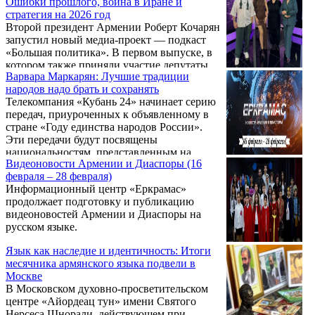
Ошибки прошлого, война в Иране и
текущих угроз. Ведущие Дереник Малхасян
стратегия на 2026 год
и Арегназ Манукян вместе с военным
Второй президент Армении Роберт Кочарян
экспертом Гайком Нагапетяном
запустил новый медиа-проект — подкаст
проанализировали последствия ударов по
«Большая политика». В первом выпуске, в
Ирану и вызывающее поведение
котором также приняли участие депутаты
армянского руководства.
Варвара Маркарян: Лучшие традиции
от фракции «Армения» Агнесса Хамоян и
народов надо брать и сохранять
Анна Григорян, экс-глава государства
Телекомпания «Кубань 24» начинает серию
представил глубокий анализ текущей
передач, приуроченных к объявленному в
геополитической ситуации, раскрыл ранее
стране «Году единства народов России».
неизвестные детали своего возвращения в
Эти передачи будут посвящены
страну в 2018 году и признал системные
национальностям, представленным на
ошибки периода своего правления.
Видеоновости Армении и Диаспоры (16
территории Краснодарского края. Так, в
февраля – 28 февраля)
рамках программы «Хорошее утро», прошел
Информационный центр «Еркрамас»
выпуск, посвященный армянам Кубани.
продолжает подготовку и публикацию
видеоновостей Армении и Диаспоры на
русском языке.
Язык как наследие и идентичность: Итоги
месячника армянского языка подвели в
Москве
В Московском духовно-просветительском
центре «Айордеац тун» имени Святого
Нерсеса Шнорали, действующем при