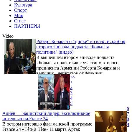
Культура
Спорт
Мир
О нас
ПАРТНЕРЫ
Video
Роберт Кочарян о "цирке" во власти: разбор
второго эпизода подкаста "Большая
политика" (видео)
В вышедшем втором эпизоде подкаста
«Большая политика» с участием второго
президента Армении Роберта Кочаряна и
ведущих - депутатов от фракции
<<
«Армения» Агнессы Хамоян и Анны
<
Григорян, были затронуты ключевые
2
вопросы национальной безопасности,
3
внешней политики и экономического
4
состояния страны. Участники обсудили
5
фундаментальную дилемму «мир или
6
война», которая остается краеугольным
Алиев — нацистский лидер: эксклюзивное
7
камнем политического дискурса Армении с
интервью на France 24
8
момента обретения независимости.
В остром интервью флагманской программе
9
France 24 «Tête-à-Tête» 11 марта Артак