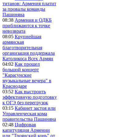
титанов: Армения платит
за провалы команды
Пашиняна
08:38
Армения и ОДКБ
приближаются к точке
невозврата
08:05
Крупнейшая
армянская
благотворительная
организация поддержала
Католикоса Всех Армян
04:02
Как прошел
большой концерт
"Карасунские
музыкальные вечера" в
Краснодаре
03:52
Как выстроить
эффективную подготовку
к ОГЭ без перегрузок
03:15
Кабинет застоя или
Управленческая кома
правительства Пашиняна
02:48
Цифровая
капитуляция Армении
или "Троянский конь" от