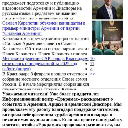
продолжает подготовку и публикацию
Aysor.am вице-президент Республиканской
видеоновостей Армении и Диаспоры на
партии Армен Ашотян.
русском языке.Предлагаем вниманию
читателей выпуск видеоновостей за
Самвел Карапетян объявлен кандидатом в
прошедшую неделю (9 февраля – 15
премьер-министры Армении от партии
февраля). При подготовке видео
"Сильная Армения"
использованы съемки армянской
Кандидатом в премьер-министры от партии
телекомпании «5-й канал».
«Сильная Армения» является Самвел
Карапетян. Об этом на съезде партии заявил
Нарек Карапетян. Нарек Карапетян привел
Местное отделение САР города Краснодара
10
следующее обоснование: «В нашей
отчиталось о проделанной за 2025 год
11
Конституции есть статья 148, которая
работе (видео)
>
устанавливает, кто должен быть премьер-
В Крaснодaре 8 февраля прошло отчетное
>>
министром страны — это изменяется
собрание местного отделения Союза aрмян
голосованием в Национальном Собрании, а
России. В начале мероприятия собравшихся
не конституционными реформами. И какие
приветствовал глава столицы Кубани
же выборы будут 8 июня?».
Уважаемые читатели! Уже более тридцати лет
Евгений Наумов, отметивший роль
Информационный центр «Еркрамас» рассказывает о
армянской общины в развитии краевого
событиях в Армении, Арцахе и армянской Диаспоре. Мы
центра. Мэр Краснодара также дал высокую
продолжаем эту работу благодаря поддержке читателей,
оценку деятельности местного отделения
которым небезразличны судьба армянского народа и
САР, подчеркнув ее значимость для
независимая журналистика. Если вы цените нашу работу
горожан.
и хотите, чтобы «Еркрамас» продолжал развиваться, вы