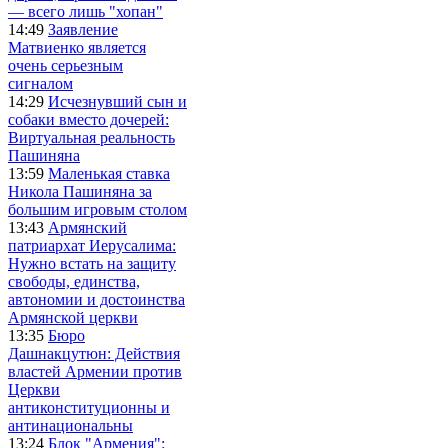
— всего лишь "хопан"
14:49
Заявление
Матвиенко является
очень серьезным
сигналом
14:29
Исчезнувший сын и
собаки вместо дочерей:
Виртуальная реальность
Пашиняна
13:59
Маленькая ставка
Никола Пашиняна за
большим игровым столом
13:43
Армянский
патриархат Иерусалима:
Нужно встать на защиту
свободы, единства,
автономии и достоинства
Армянской церкви
13:35
Бюро
Дашнакцутюн: Действия
властей Армении против
Церкви
антиконституционны и
антинациональны
13:24
Блок "Армения":