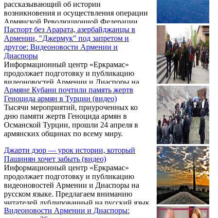
рассказывающий об истории
возникновения и осуществления операции
Армянской Революционной Федерации
Паспорт без Арарата, азербайджанцы в
Дашнакцутюн по выявлению и ликвидации
Армении, "Джермук" под запретом и
основных организаторов Геноцида армян в
другое: Видеоновости Армении и
Османской Турции и в мусаватистском
Диаспоры
Азербайджане.
Информационный центр «Еркрамас»
продолжает подготовку и публикацию
видеоновостей Армении и Диаспоры на
Армяне Кубани почтили память жертв
русском языке. Предлагаем вниманию
Геноцида армян в Турции (видео)
читателей выпуск видеоновостей за 29
Тысячи мероприятий, приуроченных ко
апреля. При подготовке программы
дню памяти жертв Геноцида армян в
использованы съемки армянской
Османской Турции, прошли 24 апреля в
телекомпании «5-й канал».
армянских общинах по всему миру.
Джарти дзор — урок истории, который
Пашинян хочет забыть (видео)
Информационный центр «Еркрамас»
продолжает подготовку и публикацию
видеоновостей Армении и Диаспоры на
русском языке. Предлагаем вниманию
читателей дублированный на русский язык
Видеоновости Армении и Диаспоры:
репортаж армянской телекомпании «5-й