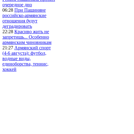
очередное дно
06:28
При Пашиняне
российско-армянские
отношения будут
деградировать
22:28
Красиво жить не
запретишь... Особенно
армянским чиновникам
21:27
Армянский спорт
(4-6 августа): футбол,
водные виды,
единоборства, теннис,
хоккей