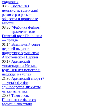
стадионах
03:55
Восемь лет
ненависти: армянский
режиссер о расколе
общества и произволе
властей
03:30
"Фабрика фейков"
— в парламенте или
Главный враг Пашиняна
— правда
01:14
Всемирный совет
церквей выразил
поддержку Армянской
Апостольской Церкви
00:17
Армянский
монастырь на Иссык-
Куле: 160 лет поисков и
надежды на успех
21:30
Армянский спорт (7
августа): футбол,
единоборства, шахматы,
легкая атлетика
20:37
Такого как
Пашинян не было со
времен нашествия