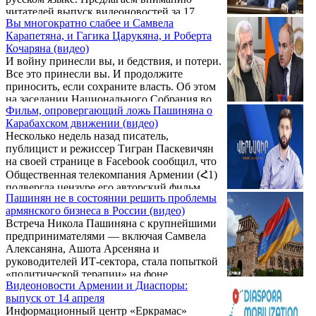
читателей выпуск видеоновостей за 17
Вы многократно слабее и Самвела
апреля. При подготовке программы
Карапетяна, и Гагика Царукяна, и Роберта
использованы съемки армянской
Кочаряна (видео)
телекомпании «5-й канал».
И войну принесли вы, и бедствия, и потери.
Все это принесли вы. И продолжите
приносить, если сохраните власть. Об этом
на заседании Национального Собрания во
Фильм, опровергающий ложь Пашиняна о
время обсуждения отчета о ходе
Карабахском движении (видео)
выполнения и результатах реализации
Несколько недель назад писатель,
программы Правительства Республики
публицист и режиссер Тигран Паскевичян
Армения (2021-2026 гг.) за 2025 год заявил
на своей странице в Facebook сообщил, что
17 апреля секретарь парламентской
Общественная телекомпания Армении (Հ1)
фракции оппозиционного блока «Армения»
подвергла цензуре его авторский фильм.
Арцвик Минасян, обращаясь к
Пашинян не в состоянии решить проблемы
представителям правящей партии
армянского бизнеса в России (видео)
«Гражданский договор».
Встреча Никола Пашиняна с крупнейшими
предпринимателями — включая Самвела
Алексаняна, Ашота Арсеняна и
руководителей ИТ-сектора, стала попыткой
«политической терапии» на фоне
Видеоновости Армении и Диаспоры:
системного кризиса в отношениях с РФ.
выпуск от 14 апреля
Вместо обсуждения текущих убытков
Информационный центр «Еркрамас»
премьер сделал упор на проект TRIPP.