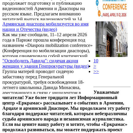
продолжает подготовку и публикацию
видеоновостей Армении и Диаспоры на
русском языке. Предлагаем вниманию
читателей выпуск видеоновостей за 14
Армянская диаспора мобилизуется во имя
апреля. При подготовке программы
нации и Отечества (видео)
использованы съемки армянской
Как мы уже сообщали, 11–12 апреля 2026
телекомпании «5-й канал».
года в Париже прошла конференция под
названием «Diaspora mobilization conference»
(Конференция по мобилизации диаспоры),
которая ознаменовала собой критический
"Освободить Давида": сидячая акция
10
поворотный момент в отношениях между
женщин у здания Генпрокуратуры (видео)
>
Республикой Армения и её мировой
Группа матерей проводит сидячую
>>
диаспорой.
забастовку перед Генеральной
прокуратурой, требуя освобождения 18-
летнего школьника Давида Минасяна,
Уважаемые
арестованного в связи с инцидентом в
читатели! Уже более тридцати лет Информационный
церкви Святой Анны.
центр «Еркрамас» рассказывает о событиях в Армении,
Арцахе и армянской Диаспоре. Мы продолжаем эту работу
благодаря поддержке читателей, которым небезразличны
судьба армянского народа и независимая журналистика.
Если вы цените нашу работу и хотите, чтобы «Еркрамас»
продолжал развиваться, вы можете поддержать проект