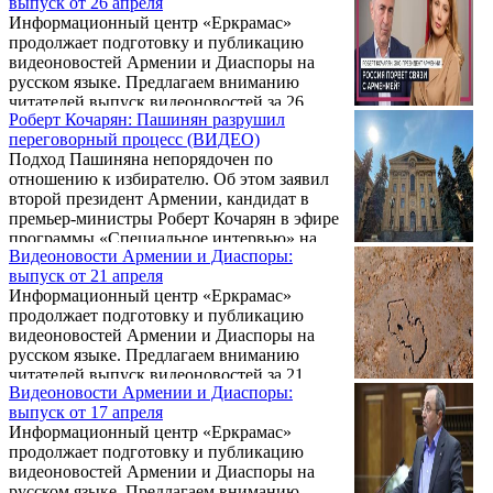
выпуск от 26 апреля
канал» о траурных мероприятиях в ущелье
Информационный центр «Еркрамас»
Джарти дзор, где ежегодно чтят память 15
продолжает подготовку и публикацию
000 мирных армян, зверски убитых
видеоновостей Армении и Диаспоры на
турецкими войсками в 1920 году.
русском языке. Предлагаем вниманию
читателей выпуск видеоновостей за 26
Роберт Кочарян: Пашинян разрушил
апреля. При подготовке программы
переговорный процесс (ВИДЕО)
использованы съемки армянской
Подход Пашиняна непорядочен по
телекомпании «5-й канал».
отношению к избирателю. Об этом заявил
второй президент Армении, кандидат в
премьер-министры Роберт Кочарян в эфире
программы «Специальное интервью» на
Видеоновости Армении и Диаспоры:
международном телеканале RTVI.
выпуск от 21 апреля
Информационный центр «Еркрамас»
продолжает подготовку и публикацию
видеоновостей Армении и Диаспоры на
русском языке. Предлагаем вниманию
читателей выпуск видеоновостей за 21
Видеоновости Армении и Диаспоры:
апреля. При подготовке программы
выпуск от 17 апреля
использованы съемки армянской
Информационный центр «Еркрамас»
телекомпании «5-й канал».
продолжает подготовку и публикацию
видеоновостей Армении и Диаспоры на
русском языке. Предлагаем вниманию