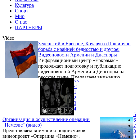
Культура
Спорт
Мир
О нас
ПАРТНЕРЫ
Video
Зеленский в Ереване, Кочарян о Пашиняне,
борьба с крайней бедностью и другое:
Видеоновости Армении и Диаспоры
Информационный центр «Еркрамас»
продолжает подготовку и публикацию
видеоновостей Армении и Диаспоры на
русском языке. Предлагаем вниманию
<<
читателей выпуск видеоновостей за 3 мая.
<
При подготовке программы использованы
1
съемки армянской телекомпании «5-й
2
канал».
3
4
5
Организация и осуществление операции
6
"Немезис" (видео)
7
Представляем вниманию подписчиков
8
видеопроект «Операция «Немезис»,
9