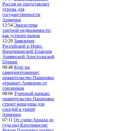
Россия не представляет
угрозы для
государственности
Армении
12:54
Экосистема
элитной недвижимости:
как устроен рынок
12:29
Заявление
Российской и Ново-
Нахичеванской Епархии
Армянской Апостольской
Церкви
08:48
Курс на
самоуничтожение:
правительство Пашиняна
отрывает Армению от
союзников
08:06
Турецкий капкан:
правительство Пашиняна
строит коридоры для
соседей в ущерб
Армении
07:11
От сдачи Арцаха до
суда над Католикосом:
Режим Пашиняна пробил