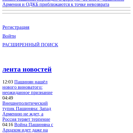
Армения и ОДКБ приближаются к точке невозврата
Регистрация
Войти
РАСШИРЕННЫЙ ПОИСК
лента новостей
12:03
Пашинян нашёл
нового виноватого:
неожиданное признание
04:49
Внешнеполитический
тупик Пашиняна: Запад
Армению не ждет, а
Россия теряет терпение
04:16
Война Пашиняна с
Арцахом идет даже на