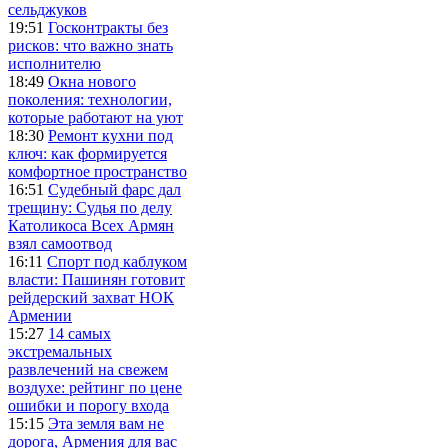
сельджуков
19:51
Госконтракты без
рисков: что важно знать
исполнителю
18:49
Окна нового
поколения: технологии,
которые работают на уют
18:30
Ремонт кухни под
ключ: как формируется
комфортное пространство
16:51
Судебный фарс дал
трещину: Судья по делу
Католикоса Всех Армян
взял самоотвод
16:11
Спорт под каблуком
власти: Пашинян готовит
рейдерский захват НОК
Армении
15:27
14 самых
экстремальных
развлечений на свежем
воздухе: рейтинг по цене
ошибки и порогу входа
15:15
Эта земля вам не
дорога, Армения для вас