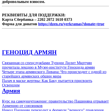
добровольным взносом.
РЕКВИЗИТЫ ДЛЯ ПОДДЕРЖКИ:
Карта Сбербанка – 2202 2072 1610 0373
Форма для донатов
https://dzen.ru/yerkramas?donate=true
ГЕНОЦИД АРМЯН
Связанная со спецслужбами Турции Лилит Мкртчян
прочитала лекцию в Музее-институте Геноцида армян
Четыре этапа армянского Ливана: Что происходит с одной из
старейших армянских общин мира
Палач в маске жертвы: Как Баку пытается присвоить
Освенцим
Армия
Курс на самоуничтожение: правительство Пашиняна отрывает
Армению от союзников
Никол Пашинян переходит к формуле "вечного" правления