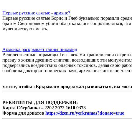
Первые русские святые - армяне?
Первые русские святые Борис и Глеб буквально поразили сре
братом Святополком убийц оба отказались сопротивляться, чт
мученическую смерть.
Армянка раскрывает тайны пирамид
Величественные пирамиды Гизы веками хранили свои секреты
правду о жизни древних египтян, возводивших эти монумента
подвергались воздействию опасных токсинов, делая свою работ
сообщила доктор исторических наук, археолог-египтолог, чл
хотите, чтобы «Еркрамас» продолжал развиваться, вы мож
РЕКВИЗИТЫ ДЛЯ ПОДДЕРЖКИ:
Карта Сбербанка – 2202 2072 1610 0373
Форма для донатов
https://dzen.ru/yerkramas?donate=true