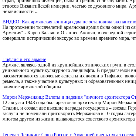
стран, принявших беженцев, была и Греция. И не случайно. Ар
этносов Византийской империи, частью ее духовного мира. Ар
независимости ...
ВИДЕО: Как армянская конница едва не остановила экспансию
На протяжении тысячелетий армянская армия была одной из с
Армения" - Карен Балаян и Оганнес Акопян, в очередной серии
совершили исторический экскурс во времена древнего мира, чт
Тифлис и его армяне
Армяне, являясь одной из крупнейших этнических групп в сто
уникального мультикультурного ландшафта. В предлагаемой в
рассматриваются ключевые аспекты их жизни в Тифлисе, включ
ремесла, а также участие в культурных и образовательных ини
влияние армянской общины ...
Мирон Мержанянц: Взлеты и падения "личного архитектора С
12 августа 1943 года был арестован архитектор Мирон Мержан
Сталин, и создал две высшие награды государства – звезды Ге
заслуги не помешали приговорить Мержанова к 10 годам лагере
многом другом из жизни выдающегося советского архитектора 
Генерал Деникин: Союз России с Арменией очень пугал соседе