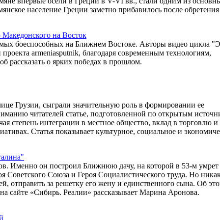
мяне впервые осели в Греции в V-VI вв., стали одним из основн
мянское население Греции заметно прибавилось после обретения
 Македонского на Восток
амых боеспособных на Ближнем Востоке. Авторы видео цикла "
 проекта armeniasputnik, благодаря современным технологиям,
об рассказать о ярких победах в прошлом.
лице Грузии, сыграли значительную роль в формировании ее
ниманию читателей статье, подготовленной по открытым источн
ая степень интеграции в местное общество, вклад в торговлю и
циативах. Статья показывает культурное, социальное и экономиче
талина"
ов. Именно он построил Ближнюю дачу, на которой в 53-м умрет
роя Советского Союза и Героя Социалистического труда. Но ника
й, отправить за решетку его жену и единственного сына. Об это
на сайте «Сибирь. Реалии» рассказывает Марина Аронова.
й