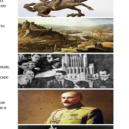
ых
 ею
Это
икам,
ское
кие
м и