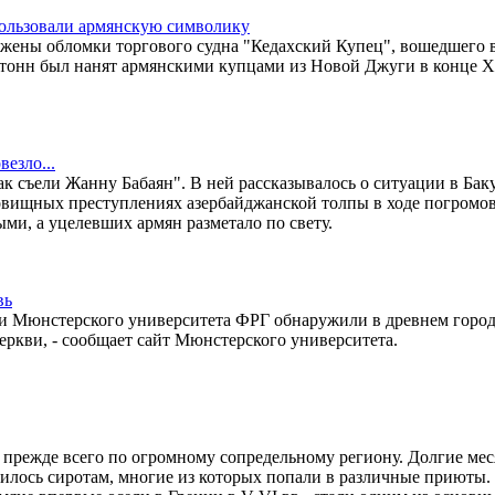
ользовали армянскую символику
ужены обломки торгового судна "Кедахский Купец", вошедшего 
тонн был нанят армянскими купцами из Новой Джуги в конце X
езло...
к съели Жанну Бабаян". В ней рассказывалось о ситуации в Баку
овищных преступлениях азербайджанской толпы в ходе погромов
ыми, а уцелевших армян разметало по свету.
вь
и Мюнстерского университета ФРГ обнаружили в древнем горо
ркви, - сообщает сайт Мюнстерского университета.
, прежде всего по огромному сопредельному региону. Долгие ме
илось сиротам, многие из которых попали в различные приюты.