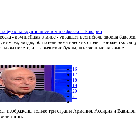
их букв на крупнейшей в мире фреске в Баварии
реска - крупнейшая в мире - украшает вестибюль дворца баварс
, нимфы, наяды, обитатели экзотических стран - множество фиг
льном полете, и… армянские буквы, высеченные на камне.
16
17
18
19
20
21
эры, изображены только три страны Армения, Ассирия и Вавилон
ивилизации.