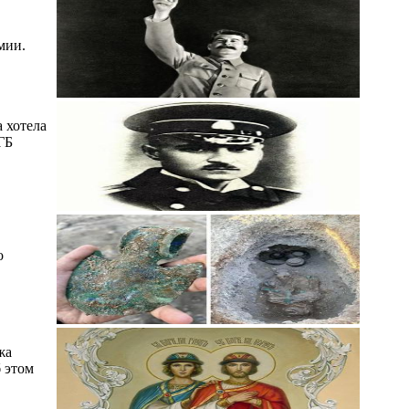
мии.
 хотела
ГБ
о
жа
 этом