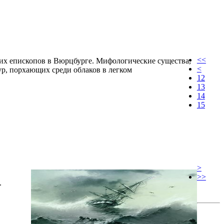
<<
ких епископов в Вюрцбурге. Мифологические существа,
<
ур, порхающих среди облаков в легком
12
13
14
15
>
>>
.