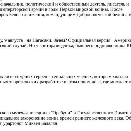
оеначальник, политический и общественный деятель, писатель и
 императорской армии в годы Первой мировой войны. После
торов Белого движения, командующим Добровольческой белой ар
 9 августа - на Нагасаки. Зачем? Официальная версия - Америка
всякий случай. Но у контрразведчика, бывшего подполковника К
ых литературных героев – гениальных ученых, которым хватало
ных теоретических разработок: в этом новом деле, где множеств
ского музея-заповедника "Эребуни" и Государственного Эрмита
икальное захоронение воина времен раннего железного века. Об
г-урартолог Микаел Бадалян.