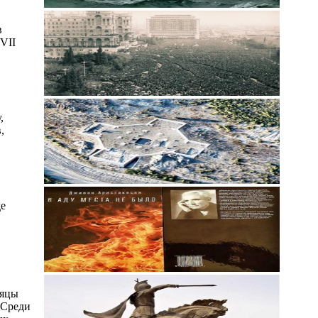
в
VII
,
,
де
сяцы
 Среди