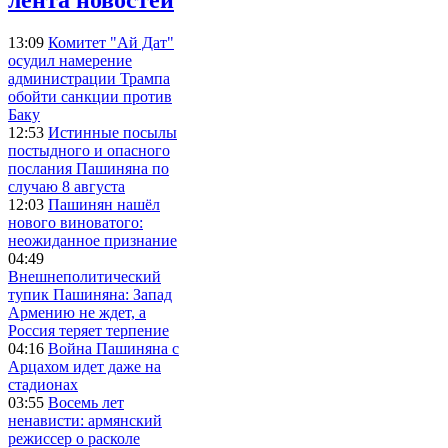
13:09
Комитет "Ай Дат"
осудил намерение
администрации Трампа
обойти санкции против
Баку
12:53
Истинные посылы
постыдного и опасного
послания Пашиняна по
случаю 8 августа
12:03
Пашинян нашёл
нового виноватого:
неожиданное признание
04:49
Внешнеполитический
тупик Пашиняна: Запад
Армению не ждет, а
Россия теряет терпение
04:16
Война Пашиняна с
Арцахом идет даже на
стадионах
03:55
Восемь лет
ненависти: армянский
режиссер о расколе