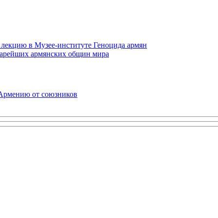
 лекцию в Музее-институте Геноцида армян
старейших армянских общин мира
 Армению от союзников