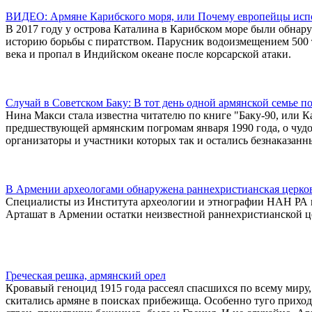
ВИДЕО: Армяне Карибского моря, или Почему европейцы исп
В 2017 году у острова Каталина в Карибском море были обнар
историю борьбы с пиратством. Парусник водоизмещением 500 
века и пропал в Индийском океане после корсарской атаки.
Случай в Советском Баку: В тот день одной армянской семье пов
Нина Макси стала известна читателю по книге "Баку-90, или Ка
предшествующей армянским погромам января 1990 года, о чуд
организаторы и участники которых так и остались безнаказанн
В Армении археологами обнаружена раннехристианская церко
Cпециалисты из Института археологии и этнографии НAH РА 
Арташат в Армении остатки неизвестной раннехристианской це
Греческая решка, армянский орел
Кровавый геноцид 1915 года рассеял спасшихся по всему миру
скитались армяне в поисках прибежища. Особенно туго приход