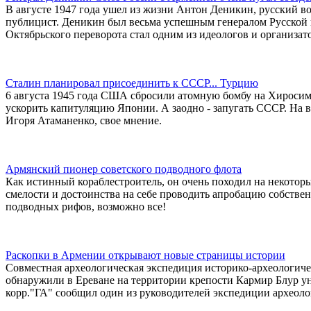
В августе 1947 года ушел из жизни Антон Деникин, русский в
публицист. Деникин был весьма успешным генералом Русской
Октябрьского переворота стал одним из идеологов и организа
Сталин планировал присоединить к СССР... Турцию
6 августа 1945 года США сбросили атомную бомбу на Хиросиму,
ускорить капитуляцию Японии. А заодно - запугать СССР. На 
Игоря Атаманенко, свое мнение.
Армянский пионер советского подводного флота
Как истинный кораблестроитель, он очень походил на некотор
смелости и достоинства на себе проводить апробацию собствен
подводных рифов, возможно все!
Раскопки в Армении открывают новые страницы истории
Совместная археологическая экспедиция историко-археологиче
обнаружили в Ереване на территории крепости Кармир Блур ун
корр."ГА" сообщил один из руководителей экспедиции археоло