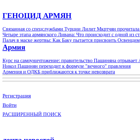
ГЕНОЦИД АРМЯН
Связанная со спецслужбами Турции Лилит Мкртчян прочитала
Четыре этапа армянского Ливана: Что происходит с одной из 
Палач в маске жертвы: Как Баку пытается присвоить Освенцим
Армия
Курс на самоуничтожение: правительство Пашиняна отрывает
Никол Пашинян переходит к формуле "вечного" правления
Армения и ОДКБ приближаются к точке невозврата
Регистрация
Войти
РАСШИРЕННЫЙ ПОИСК
лента новостей