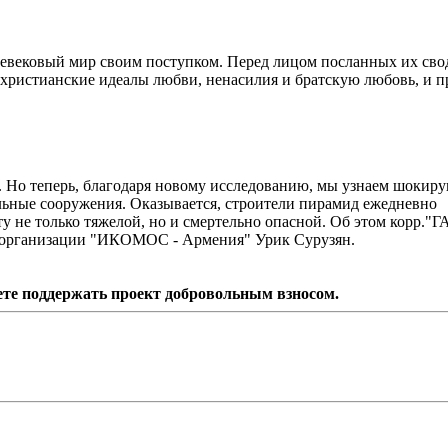
дневековый мир своим поступком. Перед лицом посланных их св
я христианские идеалы любви, ненасилия и братскую любовь, и 
. Но теперь, благодаря новому исследованию, мы узнаем шоки
льные сооружения. Оказывается, строители пирамид ежедневно
у не только тяжелой, но и смертельно опасной. Об этом корр."Г
ен организации "ИКОМОС - Армения" Урик Сурузян.
ете поддержать проект добровольным взносом.