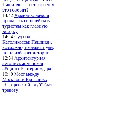
Пашинян — нет, то о чем
это говорит?
14:42
Армению начали
продавать европейским
туристам как главную
загадку
14:24
Суд над
Католикосом: Пашинян,
возможно, избежит пули,
но не избежит истории
12:54
Архитектурная
летопись армянской
общины Екатеринодара
10:40
Мост между
Москвой и Ереваном:
"Лазаревский клуб" бьет
тревогу