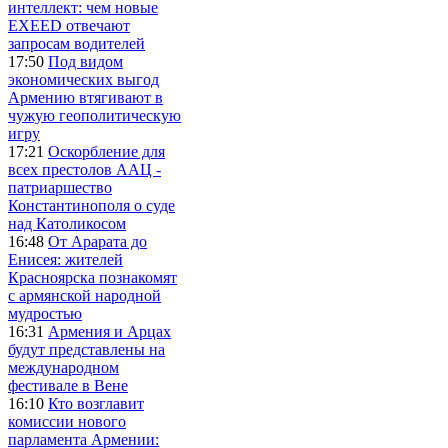
интеллект: чем новые
EXEED отвечают
запросам водителей
17:50
Под видом
экономических выгод
Армению втягивают в
чужую геополитическую
игру
17:21
Оскорбление для
всех престолов ААЦ -
патриаршество
Константинополя о суде
над Католикосом
16:48
От Арарата до
Енисея: жителей
Красноярска познакомят
с армянской народной
мудростью
16:31
Армения и Арцах
будут представлены на
международном
фестивале в Вене
16:10
Кто возглавит
комиссии нового
парламента Армении: