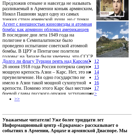
Предложив отныне и навсегда не называть
выступали из здания женской гимназии, в
разливаемый в Армении коньяк армянским,
которой жили и обучались приемам. Их
Никол Пашинян задел одну из самых
было 230 смуглых и волосатых людей, в
тонких струн армянской души, но с точки
возрасте от 19 до 45 лет. Публика с самым
Агент с внешностью кинозвезды и атомная
зрения формальной логики он безусловно
разнородным прошлым. Старый армянский
бомба: как армянин обломал американцев
прав. С позиций правил международной
боевик, который ...
В последние дни лета 1949 года на
торговли тоже. Тогда дело в чем?
полигоне в Семипалатинске было
проведено испытание советской атомной
бомбы. В ЦРУ и Пентагоне полетели
головы: на Западе были уверены, что СССР
Долго ли флагу Турции реять над Карсом?
12
не создаст такое оружие раньше 1960-х. А
26 июня 1918 года Россия потеряла самую
13
одним из главных виновников
мощную крепость Азии – Карс. Нет, это не
14
англосаксонского переполоха был
преувеличение. Ни одно государство не
15
разведчик Гайк Овакимян.
имело в Азии такой мощной сухопутной
16
крепости. Помимо этого Карс был местом
17
боевой славы русского оружия, уступавшим
>
разве что Севастополю.
>>
Уважаемые читатели! Уже более тридцати лет
Информационный центр «Еркрамас» рассказывает о
событиях в Армении, Арцахе и армянской Диаспоре. Мы