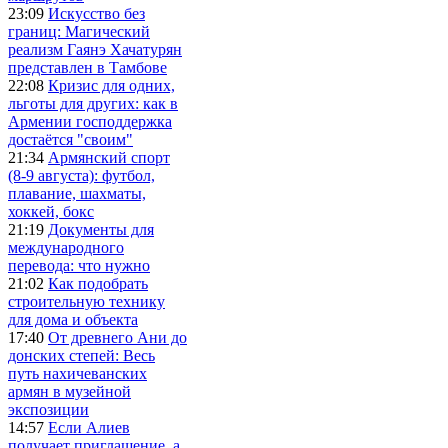
23:09
Искусство без
границ: Магический
реализм Гаянэ Хачатурян
представлен в Тамбове
22:08
Кризис для одних,
льготы для других: как в
Армении господдержка
достаётся "своим"
21:34
Армянский спорт
(8-9 августа): футбол,
плавание, шахматы,
хоккей, бокс
21:19
Документы для
международного
перевода: что нужно
21:02
Как подобрать
строительную технику
для дома и объекта
17:40
От древнего Ани до
донских степей: Весь
путь нахичеванских
армян в музейной
экспозиции
14:57
Если Алиев
получает приглашение, а