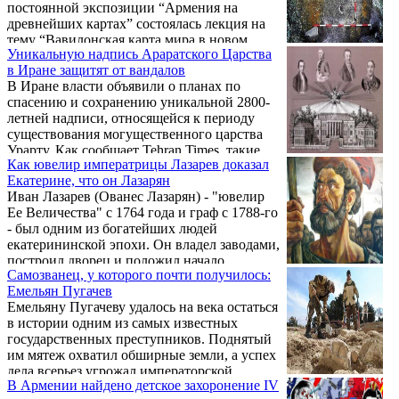
постоянной экспозиции “Армения на
древнейших картах” состоялась лекция на
тему “Вавилонская карта мира в новом
Уникальную надпись Араратского Царства
свете”. Как сообщает Арменпресс, в
в Иране защитят от вандалов
результате международного сотрудничества,
В Иране власти объявили о планах по
в Музее истории Армении лекцию
спасению и сохранению уникальной 2800-
прочитал профессор, старший хранитель
летней надписи, относящейся к периоду
фонда отдела Ближнего Востока
существования могущественного царства
Британского музея Ирвинг Финкель.
Урарту. Как сообщает Tehran Times, такие
Как ювелир императрицы Лазарев доказал
планы публично озвучил заместитель
Екатерине, что он Лазарян
директора по культурному наследию
Иван Лазарев (Ованес Лазарян) - "ювелир
Восточного Азербайджана Вахид Навадад.
Ее Величества" с 1764 года и граф с 1788-го
- был одним из богатейших людей
екатерининской эпохи. Он владел заводами,
построил дворец и положил начало
Самозванец, у которого почти получилось:
строительству армянской церкви на
Емельян Пугачев
Невском проспекте. О том, что попросил
Емельяну Пугачеву удалось на века остаться
Лазарев у императрицы - пишет колумнист
в истории одним из самых известных
Sputnik Рубен Гюльмисарян.
государственных преступников. Поднятый
им мятеж охватил обширные земли, а успех
дела всерьез угрожал императорской
В Армении найдено детское захоронение IV
власти. Большинство историков сходятся во