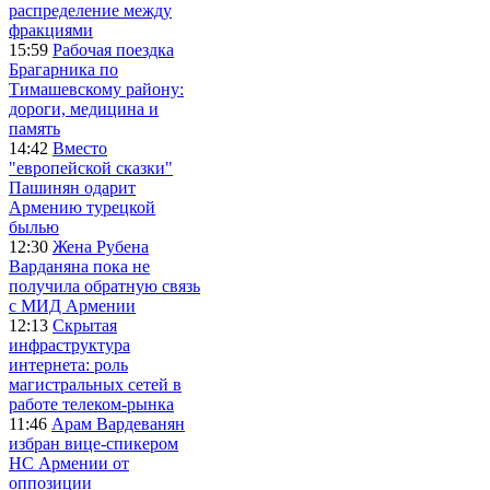
распределение между
фракциями
15:59
Рабочая поездка
Брагарника по
Тимашевскому району:
дороги, медицина и
память
14:42
Вместо
"европейской сказки"
Пашинян одарит
Армению турецкой
былью
12:30
Жена Рубена
Варданяна пока не
получила обратную связь
с МИД Армении
12:13
Скрытая
инфраструктура
интернета: роль
магистральных сетей в
работе телеком-рынка
11:46
Арам Вардеванян
избран вице-спикером
НС Армении от
оппозиции