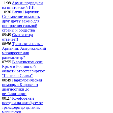
11:08
Армян подсадили
на штатовский ИИ
10:36
Гагик Царукян:
Стремление помогать
друг другу важно для
построения сильной
страны и общества
09:49
Сын за отца
отвечает!
08:56
Троянский конь в
Армении: Американский
мегапроект или
разведцентр?
07:55
В армянском селе
Крым в Ростовской
области отреставрируют
"Пантеон Славы"
00:49
Наркологическая
помощь в Кирове: от
диагностики до
реабилитации
00:27
Комфортные
поездки на автобусе: от
трансфера до дальних
маршрутов