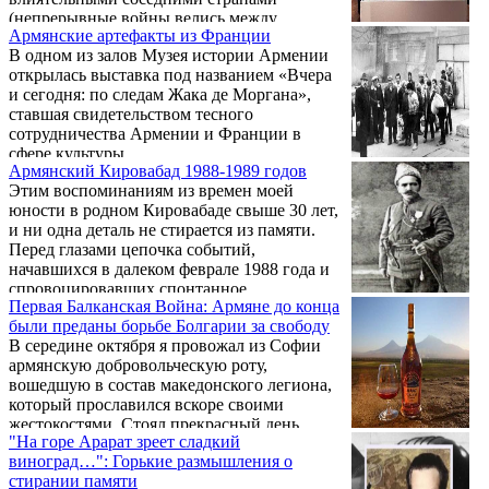
касалась не только армян, доказывают в том
(непрерывные войны велись между
числе свидетельства очевидцев. Архивные
Армянские артефакты из Франции
Тамерланом и агрессивными племенами
материалы сохранили сведения ...
В одном из залов Музея истории Армении
Ак-коюнлу и Кара-коюнлу) и, конечно же,
открылась выставка под названием «Вчера
Персией. А позднее к ним примкнула,
и сегодня: по следам Жака де Моргана»,
желая оторвать для себя лакомый кусочек, и
ставшая свидетельством тесного
Турция.
сотрудничества Армении и Франции в
сфере культуры.
Армянский Кировабад 1988-1989 годов
Этим воспоминаниям из времен моей
юности в родном Кировабаде свыше 30 лет,
и ни одна деталь не стирается из памяти.
Перед глазами цепочка событий,
начавшихся в далеком феврале 1988 года и
спровоцировавших спонтанное
Первая Балканская Война: Армяне до конца
формирование отрядов самообороны на
были преданы борьбе Болгарии за свободу
местах. Но за два года сопротивления,
В середине октября я провожал из Софии
столкнувшись с преступной политикой
армянскую добровольческую роту,
Центра, попустительствующего действиям
вошедшую в состав македонского легиона,
азербайджанского руководства и
который прославился вскоре своими
направляемым им вандалам, армянское
жестокостями. Стоял прекрасный день
население Кировабада - а это десятки тысяч
"На горе Арарат зреет сладкий
балканской осени, солнце светило ярко, в
человек - было вынуждено покинуть ...
виноград…": Горькие размышления о
городе было еще мало раненых, и война
стирании памяти
имела еще ликующий вид. Добровольцы