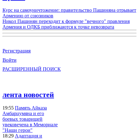
Курс на самоуничтожение: правительство Пашиняна отрывает
Армению от союзников
Никол Пашинян переходит к формуле "вечного" правления
Армения и ОДКБ приближаются к точке невозврата
Регистрация
Войти
РАСШИРЕННЫЙ ПОИСК
лента новостей
19:55
Память Айказа
Амбарцумяна и его
боевых товарищей
увековечена в Мемориале
"Наши герои"
18:29
Адаптация и