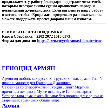
продолжаем эту работу благодаря поддержке читателей,
которым небезразличны судьба армянского народа и
независимая журналистика. Если вы цените нашу работу
и хотите, чтобы «Еркрамас» продолжал развиваться, вы
можете поддержать проект добровольным взносом.
РЕКВИЗИТЫ ДЛЯ ПОДДЕРЖКИ:
Карта Сбербанка – 2202 2072 1610 0373
Форма для донатов
https://dzen.ru/yerkramas?donate=true
ГЕНОЦИД АРМЯН
Армян он любил, как русских, а русских – как армян: Гений
права и милосердия Григорий Джаншиев
Связанная со спецслужбами Турции Лилит Мкртчян
прочитала лекцию в Музее-институте Геноцида армян
Четыре этапа армянского Ливана: Что происходит с одной из
старейших армянских общин мира
Армия