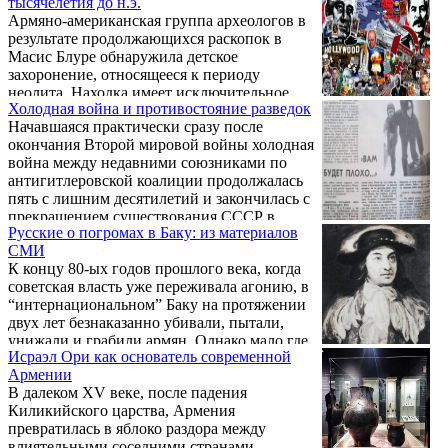
тысячелетия до н.э.
мнении, что за ложным Петром III, которого
Армяно-американская группа археологов в
изображал из себя беглый казак, стояли
результате продолжающихся раскопок в
серьезные силы. Ведь самозванцев в России
Масис Блуре обнаружила детское
на тот момент было много, но получилось
захоронение, относящееся к периоду
лишь у него.
неолита. Находка имеет исключительное
Холодная война и противостояние разведок
значение, поскольку к настоящему времени
Начавшаяся практически сразу после
обнаружено всего 3 таких захоронения,
окончания Второй мировой войны холодная
относящихся к периоду неолита, два из
война между недавними союзниками по
которых - в Масисе. Об этом корр."ГА"
антигитлеровской коалиции продолжалась
сообщил профессор Института археологии
пять с лишним десятилетий и закончилась с
и этнографии НАН РА профессор Павел
прекращением существования СССР в
Аветисян.
Русские о погромах в Баку: из материалов
начале 1990-х. Холодную войну, когда
СМИ
конфронтация осуществлялась по всем
К концу 80-ых годов прошлого века, когда
направлениям, от экономики до спорта,
советская власть уже переживала агонию, в
можно смело считать предшественником
“интернациональном” Баку на протяжении
нынешних гибридных войн. В обоих
двух лет безнаказанно убивали, пытали,
случаях разведка была и есть на переднем
унижали и грабили армян. Однако мало где
крае борьбы, да и в обозримом будущем
Исраэл Ори как основатель современной
упоминается о том, что гонениям также
останется одним ...
Армении
подверглись представители других наций -
В далеком XV веке, после падения
осетины, грузины, евреи, а более всего -
Киликийского царства, Армения
русские. Тот факт, что царившая в тот
превратилась в яблоко раздора между
период в Баку атмосфера ненависти
влиятельными соседними странами