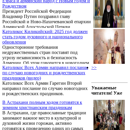
Езраса и армянский народ с Новым годом и
Рождеством
Президент Российской Федерации
Владимир Путин поздравил главу
Российской и Ново-Нахичеванской епархии
Армянской Апостольской Церкви
Католикос Киликийский: 2025 год должен
архиепископа Езраса Нерсисяна и
стать годом духовного и национального
верующий армянский народ с Новым годом
обновления
и Рождеством.
Односторонние требования
недружественных стран поставят под
угрозу независимость и безопасность
Армении. Об этом говорится в новогоднем
Католикос Всех Армян направил послание
>>
послании Католикоса Великого Дома
по случаю новогодних и рождественских
Киликийского Арама Первого.
праздников (видео)
Католикос Всех Армян Гарегин Второй
Уважаемые
направил послание по случаю новогодних
читатели! Уже
и рождественских праздников.
В Астрахани полным ходом готовятся к
зимним христианским праздникам
В Астрахани, где православные традиции
занимают важное место в культурной и
духовной жизни горожан, активно
готовятся к проведению одних из самых