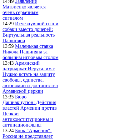
14:49
Заявление
Матвиенко является
очень серьезным
сигналом
14:29
Исчезнувший сын и
собаки вместо дочерей:
Виртуальная реальность
Пашиняна
13:59
Маленькая ставка
Никола Пашиняна за
большим игровым столом
13:43
Армянский
патриархат Иерусалима:
Нужно встать на защиту
свободы, единства,
автономии и достоинства
Армянской церкви
13:35
Бюро
Дашнакцутюн: Действия
властей Армении против
Церкви
антиконституционны и
антинациональны
13:24
Блок "Армения":
Россия не представляет