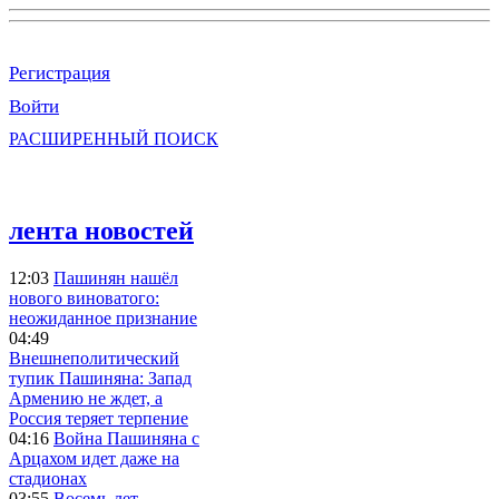
Регистрация
Войти
РАСШИРЕННЫЙ ПОИСК
лента новостей
12:03
Пашинян нашёл
нового виноватого:
неожиданное признание
04:49
Внешнеполитический
тупик Пашиняна: Запад
Армению не ждет, а
Россия теряет терпение
04:16
Война Пашиняна с
Арцахом идет даже на
стадионах
03:55
Восемь лет