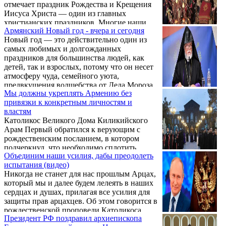
отмечает праздник Рождества и Крещения
Иисуса Христа — один из главных
христианских праздников. Многие наши
Армянский Новый год - вчера и сегодня
читатели, знакомящиеся с календарем ААЦ,
Новый год — это действительно один из
задаются вопросом: «Почему Армянская
самых любимых и долгожданных
Церковь празднует Рождество в ночь с 5 на
праздников для большинства людей, как
6 января, в то время как Русская
детей, так и взрослых, потому что он несет
Православная Церковь в ночь с 6 на 7
атмосферу чуда, семейного уюта,
января, а католики и протестанты отмечают
предвкушения волшебства от Деда Мороза
этот праздник 25 декабря, то есть еще до
Мы должны укреплять Армению без
и радости обновления, объединяя всех в
наступления Нового года?». В сегодняшней
привязки к конкретным личностям и
ожидании нового цикла, подарков и теплых
...
властям
традиций.
Католикос Великого Дома Киликийского
Арам Первый обратился к верующим с
рождественским посланием, в котором
подчеркнул, что необходимо сплотить
Объединим наши усилия, дабы преодолеть
национальные силы, бороться с
испытания (видео)
опасностями, угрожающими Родине, и
Никогда не станет для нас прошлым Арцах,
укреплять Армению.
который мы и далее будем лелеять в наших
сердцах и душах, прилагая все усилия для
защиты прав арцахцев. Об этом говорится в
рождественской проповеди Католикоса
Президент РФ поздравил архиепископа
Всех армян Гарегина Второго.