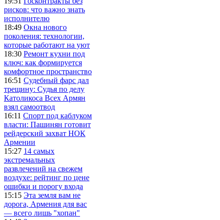
19:51
Госконтракты без
рисков: что важно знать
исполнителю
18:49
Окна нового
поколения: технологии,
которые работают на уют
18:30
Ремонт кухни под
ключ: как формируется
комфортное пространство
16:51
Судебный фарс дал
трещину: Судья по делу
Католикоса Всех Армян
взял самоотвод
16:11
Спорт под каблуком
власти: Пашинян готовит
рейдерский захват НОК
Армении
15:27
14 самых
экстремальных
развлечений на свежем
воздухе: рейтинг по цене
ошибки и порогу входа
15:15
Эта земля вам не
дорога, Армения для вас
— всего лишь "хопан"