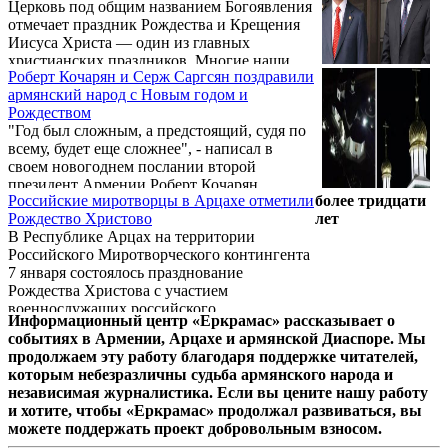
Церковь под общим названием Богоявления
ИИСУСА ХРИСТА
отмечает праздник Рождества и Крещения
Иисуса Христа — один из главных
христианских праздников. Многие наши
Роберт Кочарян и Серж Саргсян поздравили
читатели, знакомящиеся с календарем ААЦ,
армянский народ с Новым годом и
задаются вопросом: «Почему Армянская
Рождеством
Церковь празднует Рождество в ночь с 5 на
"Год был сложным, а предстоящий, судя по
6 января, в то время как Русская
всему, будет еще сложнее", - написал в
Православная Церковь в ночь с 6 на 7
своем новогоднем послании второй
января, а католики и протестанты отмечают
президент Армении Роберт Кочарян.
этот праздник 25 декабря, то есть еще до
Российские миротворцы в Арцахе отметили
более тридцати
«Желаю стойкости, мужества и успехов», -
наступления Нового года?». Постараемся
Рождество Христово
лет
отметил Кочарян.
ответить ...
В Республике Арцах на территории
Российского Миротворческого контингента
7 января состоялось празднование
Рождества Христова с участием
военнослужащих российского
Информационный центр «Еркрамас» рассказывает о
миротворческого контингента и
событиях в Армении, Арцахе и армянской Диаспоре. Мы
представителей Русской общины.
продолжаем эту работу благодаря поддержке читателей,
которым небезразличны судьба армянского народа и
независимая журналистика. Если вы цените нашу работу
и хотите, чтобы «Еркрамас» продолжал развиваться, вы
можете поддержать проект добровольным взносом.