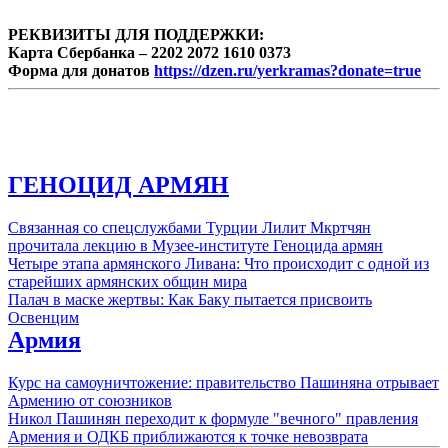
РЕКВИЗИТЫ ДЛЯ ПОДДЕРЖКИ:
Карта Сбербанка – 2202 2072 1610 0373
Форма для донатов
https://dzen.ru/yerkramas?donate=true
ГЕНОЦИД АРМЯН
Связанная со спецслужбами Турции Лилит Мкртчян
прочитала лекцию в Музее-институте Геноцида армян
Четыре этапа армянского Ливана: Что происходит с одной из
старейших армянских общин мира
Палач в маске жертвы: Как Баку пытается присвоить
Освенцим
Армия
Курс на самоуничтожение: правительство Пашиняна отрывает
Армению от союзников
Никол Пашинян переходит к формуле "вечного" правления
Армения и ОДКБ приближаются к точке невозврата