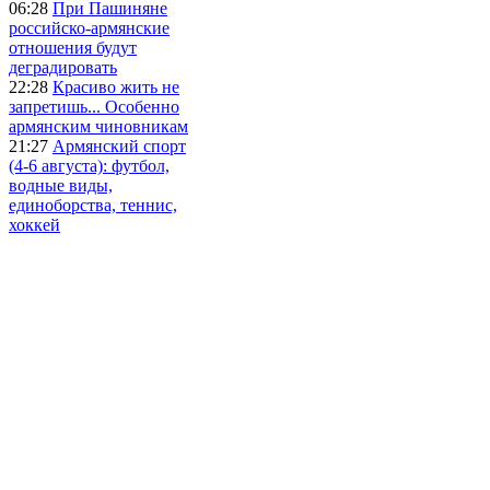
06:28
При Пашиняне
российско-армянские
отношения будут
деградировать
22:28
Красиво жить не
запретишь... Особенно
армянским чиновникам
21:27
Армянский спорт
(4-6 августа): футбол,
водные виды,
единоборства, теннис,
хоккей