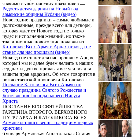
значимых христианских праздников —
Радость детям дарили на Новый год
Рождества Христова и Крещения Господня.
армянские общины Кубани (видео)
Как сообщает портал Астрахань Ру , в этом
Новогодние праздники – самые любимые и
году особое внимание уделено организации
долгожданные, прежде всего для детворы,
богослужений и сопутствующих
которая ждет от Нового года не только
мероприятий, которые позволят жителям и
чудес и исполнения желаний, но также
гостям города глубже прочувствовать
традиционные новогодние подарки из
праздничную атмосферу и религиозный
Католикос Всех Армян: Арцах никогда не
мешка Деда Мороза. Взрослые стремятся
смысл этих дней.
станет для нас прошлым (видео)
оправдать ожидания детей, и руководители
Никогда не станет для нас прошлым Арцах,
местных отделений Союза армян России в
который мы и далее будем лелеять в наших
Краснодарском крае исключением не
сердцах и душах, прилагая все усилия для
являются.
защиты прав арцахцев. Об этом говорится в
рождественской проповеди Католикоса
Послание Католикоса Всех Армян по
Всех Армян Гарегина Второго.
случаю праздника Святого Рождества и
Богоявления Господа нашего Иисуса
Христа
ПОСЛАНИЕ ЕГО СВЯТЕЙШЕСТВА
ГАРЕГИНА ВТОРОГО, ВЕРХОВНОГО
ПАТРИАРХА И КАТОЛИКОСА ВСЕХ
Армяне остались верны традициям первых
АРМЯН, ПО СЛУЧАЮ ПРАЗДНИКА
христиан
СВЯТОГО РОЖДЕСТВА И
6 января Армянская Апостольская Святая
БОГОЯВЛЕНИЯ ГОСПОДА НАШЕГО