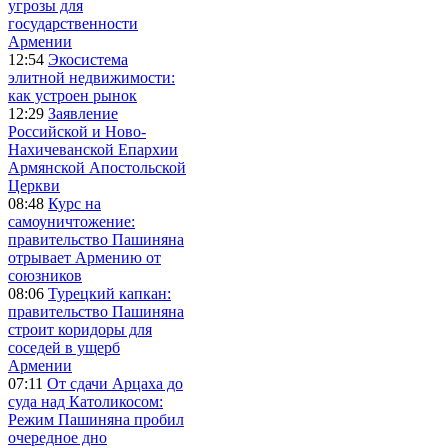
угрозы для
государственности
Армении
12:54
Экосистема
элитной недвижимости:
как устроен рынок
12:29
Заявление
Российской и Ново-
Нахичеванской Епархии
Армянской Апостольской
Церкви
08:48
Курс на
самоуничтожение:
правительство Пашиняна
отрывает Армению от
союзников
08:06
Турецкий капкан:
правительство Пашиняна
строит коридоры для
соседей в ущерб
Армении
07:11
От сдачи Арцаха до
суда над Католикосом:
Режим Пашиняна пробил
очередное дно